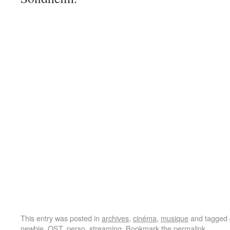
This entry was posted in
archives
,
cinéma
,
musique
and tagged
newbie
,
OST
,
perso
,
streaming
. Bookmark the
permalink
.