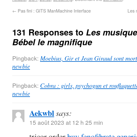
←
Pas fini : GITS ManMachine Interface
Les 
131 Responses to
Les musiques
Bébel le magnifique
Pingback:
Moebius, Gir et Jean Giraud sont morts
newbie
Pingback:
Cobra : girls, psychogun et rouflaquett
newbie
Aekwbl
says:
15 août 2023 at 12 h 25 min
tricor order
buy fenofibrate generi