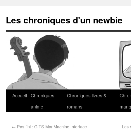
Les chroniques d'un newbie
Accueil
Chroniques
Chroniques livres &
Chro
anime
romans
man
←
Pas fini : GITS ManMachine Interface
Les 