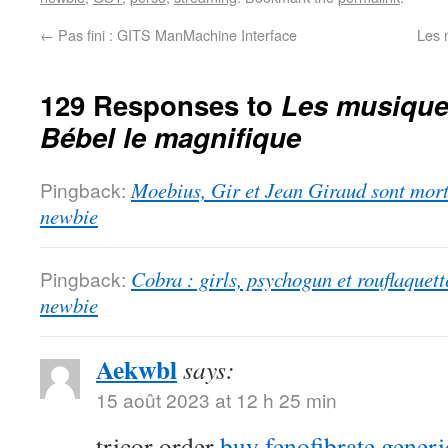
←
Pas fini : GITS ManMachine Interface
Les 
129 Responses to
Les musiques
Bébel le magnifique
Pingback:
Moebius, Gir et Jean Giraud sont morts
newbie
Pingback:
Cobra : girls, psychogun et rouflaquett
newbie
Aekwbl
says:
15 août 2023 at 12 h 25 min
tricor order
buy fenofibrate generi