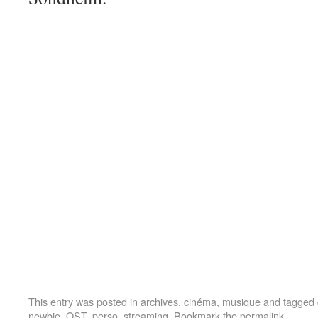
This entry was posted in
archives
,
cinéma
,
musique
and tagged
newbie
,
OST
,
perso
,
streaming
. Bookmark the
permalink
.