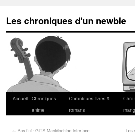
Les chroniques d'un newbie
Accueil
Chroniques
Chroniques livres &
Chro
anime
romans
man
←
Pas fini : GITS ManMachine Interface
Les 