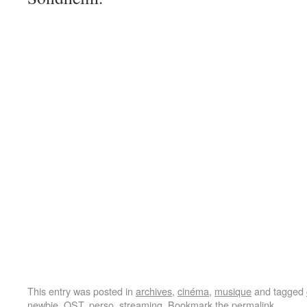
This entry was posted in
archives
,
cinéma
,
musique
and tagged
newbie
,
OST
,
perso
,
streaming
. Bookmark the
permalink
.