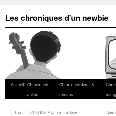
Les chroniques d'un newbie
Accueil
Chroniques
Chroniques livres &
Chro
anime
romans
man
←
Pas fini : GITS ManMachine Interface
Les 