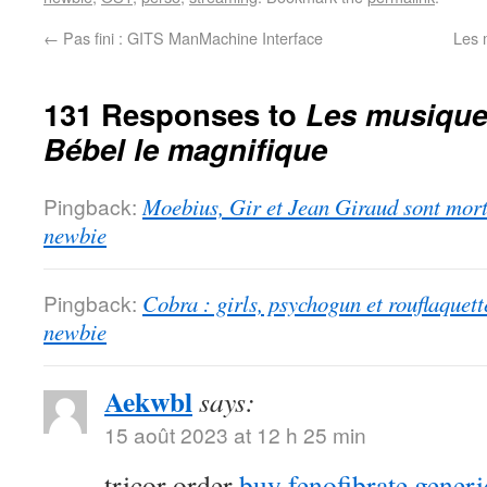
←
Pas fini : GITS ManMachine Interface
Les 
131 Responses to
Les musiques
Bébel le magnifique
Pingback:
Moebius, Gir et Jean Giraud sont morts
newbie
Pingback:
Cobra : girls, psychogun et rouflaquett
newbie
Aekwbl
says:
15 août 2023 at 12 h 25 min
tricor order
buy fenofibrate generi