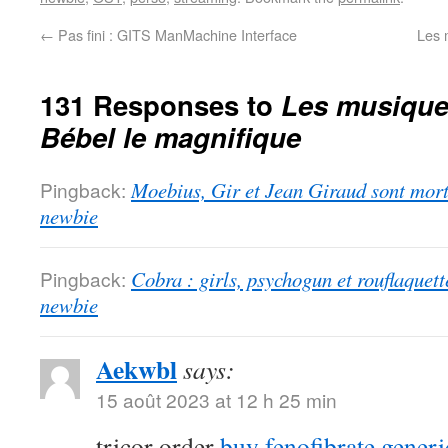
←
Pas fini : GITS ManMachine Interface
Les 
131 Responses to
Les musiques
Bébel le magnifique
Pingback:
Moebius, Gir et Jean Giraud sont morts
newbie
Pingback:
Cobra : girls, psychogun et rouflaquett
newbie
Aekwbl
says:
15 août 2023 at 12 h 25 min
tricor order
buy fenofibrate generi