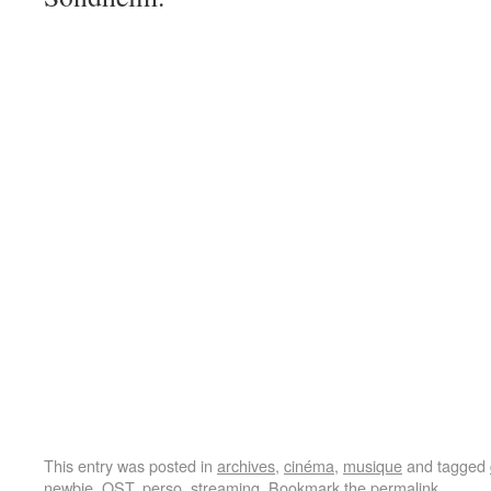
This entry was posted in
archives
,
cinéma
,
musique
and tagged
newbie
,
OST
,
perso
,
streaming
. Bookmark the
permalink
.