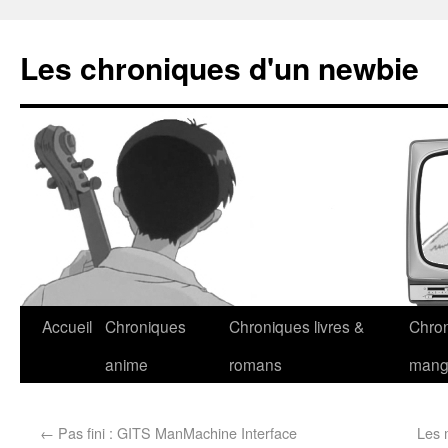
Les chroniques d'un newbie
Accueil
Chroniques
Chroniques livres &
Chro
anime
romans
man
←
Pas fini : GITS ManMachine Interface
Les 