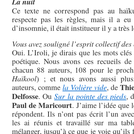
La nuit
Ce texte ne correspond pas au haïku 
respecte pas les règles, mais il a eu
d’insomnie, il était institueur il y a tr
Vous avez souligné l’esprit collectif des 
Oui. L’Iroli, je dirais que les mots clés 
poétique. Nous avons ces recueils de
chacun 88 auteurs, 108 pour le prochai
Haïkool
) ; et nous avons aussi plus
Thie
auteurs, comme
la Volière vide
, de
Delfosse
. Ou
S
ur la pointe des pieds
, 
Paul de Maricourt
. J’aime l’idée que 
répondent. Ils n’ont pas écrit l’un avec
les ai réunis et travaillé sur ma tab
mélanger, jusqu’à ce que je voie qu’ils