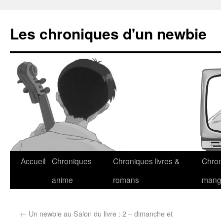
Les chroniques d'un newbie
Accueil
Chroniques
Chroniques livres &
Chro
anime
romans
man
←
Un newbie au Salon du livre : 2 – dimanche et