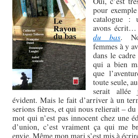
Oui, c’est trè
pour exemple 
catalogue :
avons écrit…
du bas
. N
femmes à y avo
dans le cadre 
qui a bien m
que l’aventur
toute seule, a
serait allée
évident. Mais le fait d’arriver à un te
serions fières, et qui nous relierait – du 
mot qui n’est pas innocent chez une éd
d’union, c’est vraiment ça qui me b
envie. Même mon mari s’est mis à écrire