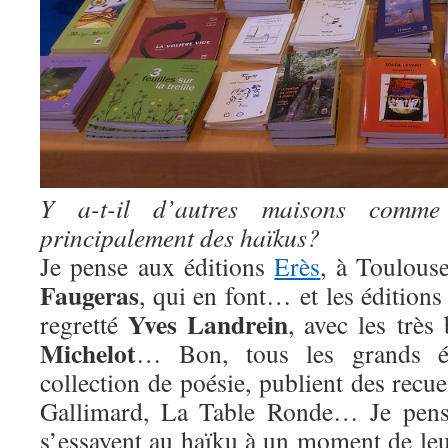
Y a-t-il d’autres maisons comme l
principalement des haïkus?
Je pense aux éditions
Erès
, à Toulous
Faugeras
, qui en font… et les édition
Yves Landrein
regretté
, avec les très
Michelot
… Bon, tous les grands éd
collection de poésie, publient des recue
Gallimard, La Table Ronde… Je pense
s’essayent au haïku à un moment de leu