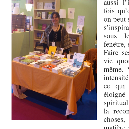
aussi l’
fois qu’
on peut 
s’inspi
sous l
fenêtre,
Faire se
vie quo
même. V
intensit
ce qui
éloign
spiritua
la reco
choses,
matière 