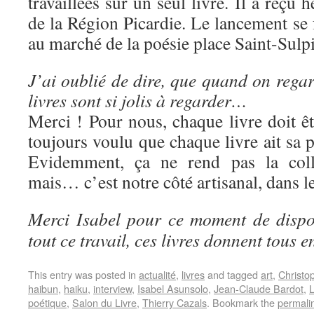
travaillées sur un seul livre. Il a reçu
de la Région Picardie. Le lancement se f
au marché de la poésie place Saint-Sulpi
J’ai oublié de dire, que quand on regard
livres sont si jolis à regarder…
Merci ! Pour nous, chaque livre doit ê
toujours voulu que chaque livre ait sa p
Evidemment, ça ne rend pas la colle
mais… c’est notre côté artisanal, dans l
Merci Isabel pour ce moment de dispon
tout ce travail, ces livres donnent tous en
This entry was posted in
actualité
,
livres
and tagged
art
,
Christo
haibun
,
haiku
,
interview
,
Isabel Asunsolo
,
Jean-Claude Bardot
,
L
poétique
,
Salon du Livre
,
Thierry Cazals
. Bookmark the
permali