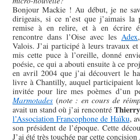
micro-nouvelle?
Bonjour Mackie ! Au début, je ne sav
dirigeais, si ce n’est que j’aimais la
remise à en relire, et à en écrire 
rencontre dans l’Oise avec les
Adex
Valois. J’ai participé à leurs travaux e
mis cette puce à l’oreille, donné envi
poésie, ce qui a abouti ensuite à ce pro
en avril 2004 que j’ai découvert le h
livre à Chantilly, auquel participaient 
invitée pour lire mes poèmes d’un peti
Marmotades
(
note : en cours de réimp
Thierry
avait un stand où j’ai rencontré
l’Association Francophone de Haïku
, a
son président de l’époque. Cette déco
J’ai été très touchée par cette concision 