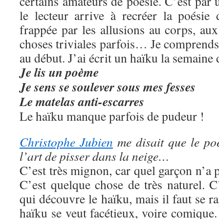
certains amateurs de poésie. C’est par 
le lecteur arrive à recréer la poésie 
frappée par les allusions au corps, au
choses triviales parfois… Je comprends
au début. J’ai écrit un haïku la semaine d
Je lis un poème
Je sens
se soulever
sous mes fesses
Le matelas anti-escarres
Le haïku manque parfois de pudeur !
Christophe Jubien
me disait que le po
l’art de pisser dans la neige…
C’est très mignon, car quel garçon n’a p
C’est quelque chose de très naturel. C
qui découvre le haïku, mais il faut se r
haïku se veut facétieux, voire comiqu