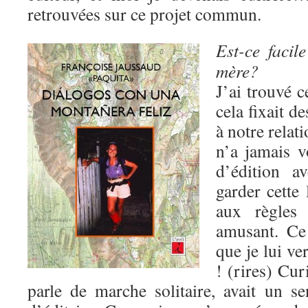
retrouvées sur ce projet commun.
Est-ce facil
mère?
J’ai trouvé c
cela fixait d
à notre relat
n’a jamais v
d’édition a
garder cette 
aux règles a
amusant. Ce
que je lui ve
! (rires) Cur
parle de marche solitaire, avait un 