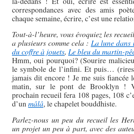
là-dedans ! Et oui, écrire est essent
correspondances avec des amis poète
chaque semaine, écrire, c’est une relation
Tout-à-l’heure, vous évoquiez les recuei
a plusieurs comme cela :
La lune dans 
du coffre à jouets
,
Le bleu du martin-pê
Hmm, oui pourquoi? (Sourire malicieu
le symbole de l’infini. Et puis… (rires
jamais dit encore ! Je me suis fiancée 
matin, sur le pont de Brooklyn !
prochain recueil fera 108 pages, 108 c’
d’un
mâlâ
, le chapelet bouddhiste.
Parlez-nous un peu du recueil les Her
un projet un peu à part, avec des aut