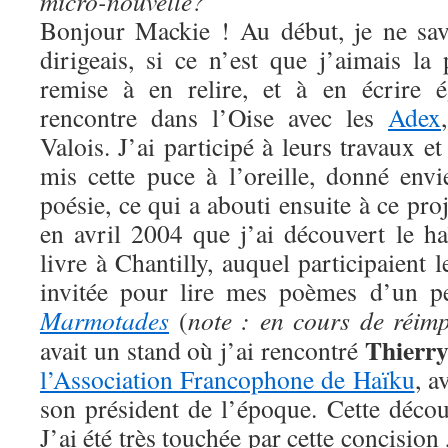
micro-nouvelle?
Bonjour Mackie ! Au début, je ne sav
dirigeais, si ce n’est que j’aimais la
remise à en relire, et à en écrire 
rencontre dans l’Oise avec les
Adex
Valois. J’ai participé à leurs travaux e
mis cette puce à l’oreille, donné envi
poésie, ce qui a abouti ensuite à ce pro
en avril 2004 que j’ai découvert le h
livre à Chantilly, auquel participaient 
invitée pour lire mes poèmes d’un peti
Marmotades
(
note : en cours de réimp
Thierry
avait un stand où j’ai rencontré
l’Association Francophone de Haïku
, a
son président de l’époque. Cette déco
J’ai été très touchée par cette concision 