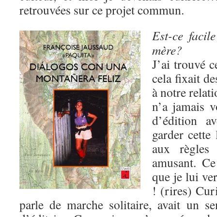
retrouvées sur ce projet commun.
Est-ce facil
mère?
J’ai trouvé c
cela fixait d
à notre relat
n’a jamais v
d’édition a
garder cette 
aux règles a
amusant. Ce
que je lui ve
! (rires) Cur
parle de marche solitaire, avait un 