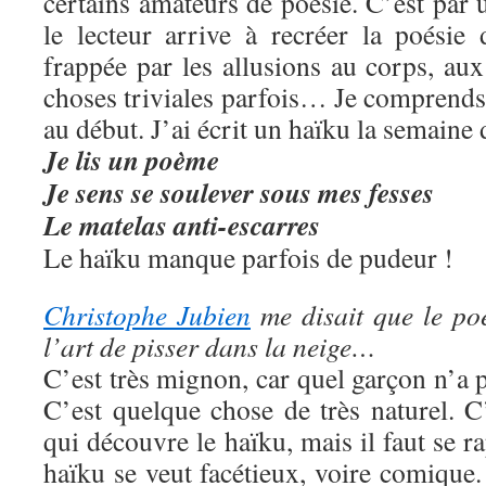
certains amateurs de poésie. C’est par 
le lecteur arrive à recréer la poésie 
frappée par les allusions au corps, au
choses triviales parfois… Je comprends
au début. J’ai écrit un haïku la semaine d
Je lis un poème
Je sens
se soulever
sous mes fesses
Le matelas anti-escarres
Le haïku manque parfois de pudeur !
Christophe Jubien
me disait que le po
l’art de pisser dans la neige…
C’est très mignon, car quel garçon n’a p
C’est quelque chose de très naturel. C
qui découvre le haïku, mais il faut se r
haïku se veut facétieux, voire comiqu