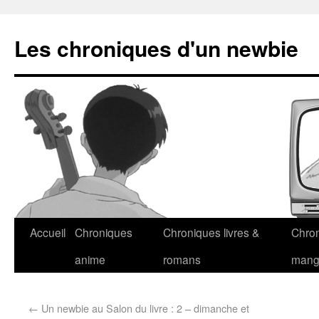
Les chroniques d'un newbie
Accueil
Chroniques
Chroniques livres &
Chro
anime
romans
man
←
Un newbie au Salon du livre : 2 – dimanche et