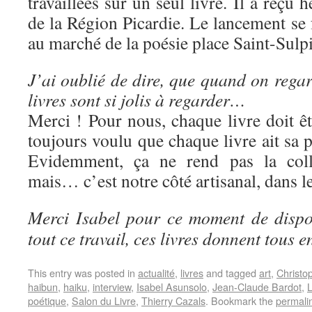
travaillées sur un seul livre. Il a reçu
de la Région Picardie. Le lancement se f
au marché de la poésie place Saint-Sulpi
J’ai oublié de dire, que quand on regard
livres sont si jolis à regarder…
Merci ! Pour nous, chaque livre doit ê
toujours voulu que chaque livre ait sa p
Evidemment, ça ne rend pas la colle
mais… c’est notre côté artisanal, dans l
Merci Isabel pour ce moment de dispon
tout ce travail, ces livres donnent tous en
This entry was posted in
actualité
,
livres
and tagged
art
,
Christo
haibun
,
haiku
,
interview
,
Isabel Asunsolo
,
Jean-Claude Bardot
,
L
poétique
,
Salon du Livre
,
Thierry Cazals
. Bookmark the
permali