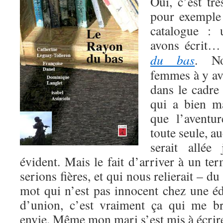
Oui, c’est trè
pour exemple 
catalogue :
avons écrit…
du bas
. N
femmes à y avo
dans le cadre 
qui a bien m
que l’aventur
toute seule, a
serait allée
évident. Mais le fait d’arriver à un te
serions fières, et qui nous relierait – du 
mot qui n’est pas innocent chez une éd
d’union, c’est vraiment ça qui me b
envie. Même mon mari s’est mis à écrire