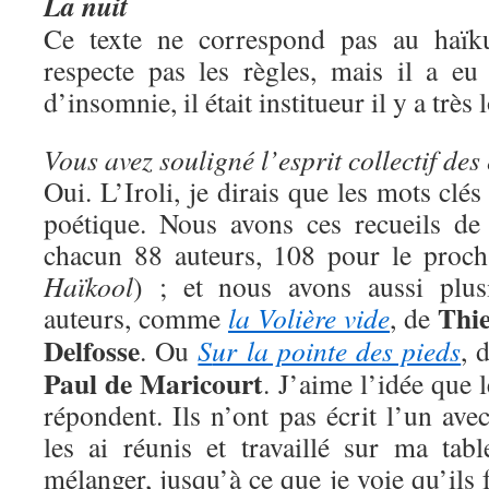
La nuit
Ce texte ne correspond pas au haïku 
respecte pas les règles, mais il a eu
d’insomnie, il était institueur il y a tr
Vous avez souligné l’esprit collectif des 
Oui. L’Iroli, je dirais que les mots clés 
poétique. Nous avons ces recueils de
chacun 88 auteurs, 108 pour le prochai
Haïkool
) ; et nous avons aussi plus
Thie
auteurs, comme
la Volière vide
, de
Delfosse
. Ou
S
ur la pointe des pieds
, 
Paul de Maricourt
. J’aime l’idée que 
répondent. Ils n’ont pas écrit l’un avec
les ai réunis et travaillé sur ma tab
mélanger, jusqu’à ce que je voie qu’ils