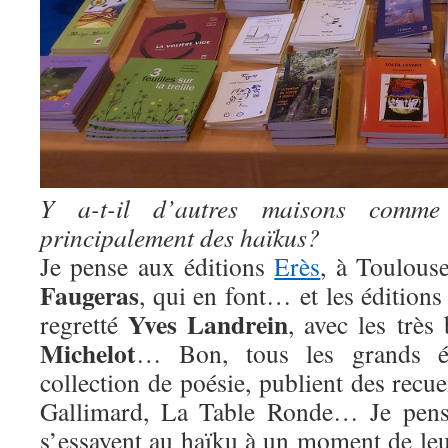
Y a-t-il d’autres maisons comme l
principalement des haïkus?
Je pense aux éditions
Erès
, à Toulous
Faugeras
, qui en font… et les édition
Yves Landrein
regretté
, avec les très
Michelot
… Bon, tous les grands éd
collection de poésie, publient des recue
Gallimard, La Table Ronde… Je pense
s’essayent au haïku à un moment de leu