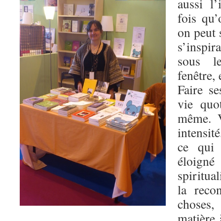
aussi l’
fois qu’
on peut 
s’inspi
sous l
fenêtre,
Faire se
vie quo
même. V
intensit
ce qui
éloign
spiritua
la reco
choses,
matière 