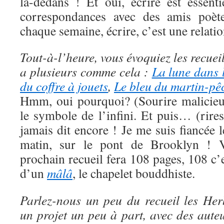
là-dedans ! Et oui, écrire est essent
correspondances avec des amis poète
chaque semaine, écrire, c’est une relation
Tout-à-l’heure, vous évoquiez les recuei
a plusieurs comme cela :
La lune dans 
du coffre à jouets
,
Le bleu du martin-pê
Hmm, oui pourquoi? (Sourire malicieu
le symbole de l’infini. Et puis… (rires
jamais dit encore ! Je me suis fiancée 
matin, sur le pont de Brooklyn !
prochain recueil fera 108 pages, 108 c’
d’un
mâlâ
, le chapelet bouddhiste.
Parlez-nous un peu du recueil les Her
un projet un peu à part, avec des aut