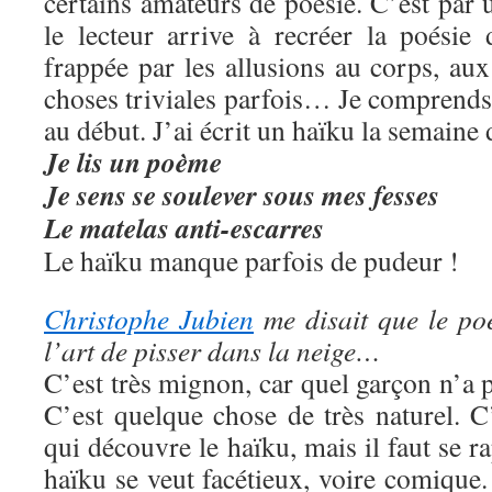
certains amateurs de poésie. C’est par 
le lecteur arrive à recréer la poésie 
frappée par les allusions au corps, au
choses triviales parfois… Je comprends
au début. J’ai écrit un haïku la semaine d
Je lis un poème
Je sens
se soulever
sous mes fesses
Le matelas anti-escarres
Le haïku manque parfois de pudeur !
Christophe Jubien
me disait que le po
l’art de pisser dans la neige…
C’est très mignon, car quel garçon n’a p
C’est quelque chose de très naturel. C
qui découvre le haïku, mais il faut se r
haïku se veut facétieux, voire comiqu