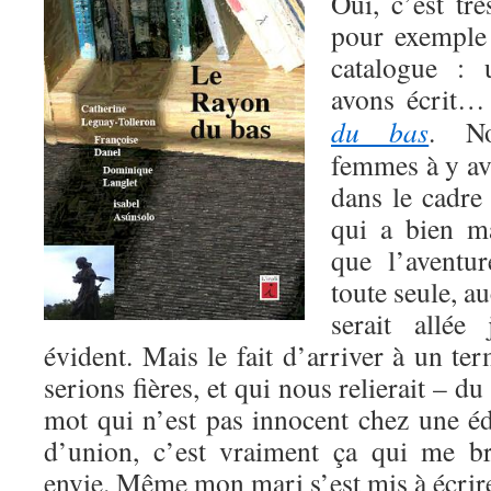
Oui, c’est trè
pour exemple 
catalogue :
avons écrit…
du bas
. N
femmes à y avo
dans le cadre 
qui a bien m
que l’aventur
toute seule, a
serait allée
évident. Mais le fait d’arriver à un te
serions fières, et qui nous relierait – du 
mot qui n’est pas innocent chez une éd
d’union, c’est vraiment ça qui me b
envie. Même mon mari s’est mis à écrire