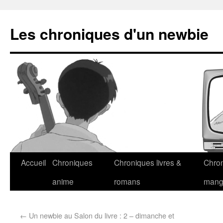
Les chroniques d'un newbie
Accueil
Chroniques
Chroniques livres &
Chro
anime
romans
man
←
Un newbie au Salon du livre : 2 – dimanche et