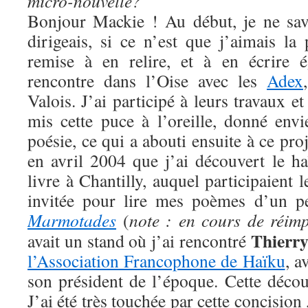
micro-nouvelle?
Bonjour Mackie ! Au début, je ne sav
dirigeais, si ce n’est que j’aimais la
remise à en relire, et à en écrire 
rencontre dans l’Oise avec les
Adex
Valois. J’ai participé à leurs travaux e
mis cette puce à l’oreille, donné envi
poésie, ce qui a abouti ensuite à ce pro
en avril 2004 que j’ai découvert le h
livre à Chantilly, auquel participaient 
invitée pour lire mes poèmes d’un peti
Marmotades
(
note : en cours de réimp
Thierry
avait un stand où j’ai rencontré
l’Association Francophone de Haïku
, a
son président de l’époque. Cette déco
J’ai été très touchée par cette concision 