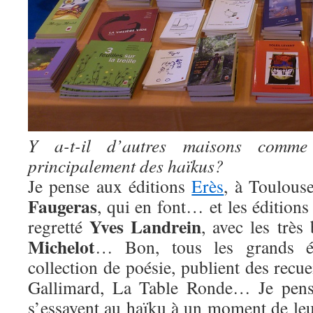
Y a-t-il d’autres maisons comme l
principalement des haïkus?
Je pense aux éditions
Erès
, à Toulous
Faugeras
, qui en font… et les édition
Yves Landrein
regretté
, avec les très
Michelot
… Bon, tous les grands éd
collection de poésie, publient des recue
Gallimard, La Table Ronde… Je pense
s’essayent au haïku à un moment de leu