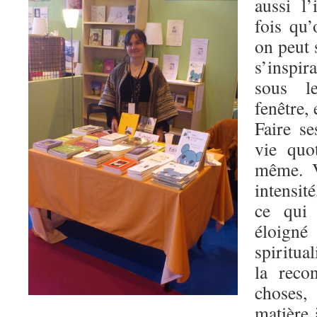
aussi l’
fois qu’
on peut 
s’inspi
sous l
fenêtre,
Faire se
vie quo
même. V
intensit
ce qui
éloign
spiritua
la reco
choses,
matière 