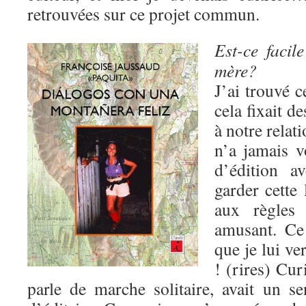
retrouvées sur ce projet commun.
Est-ce facil
mère?
J’ai trouvé c
cela fixait d
à notre relat
n’a jamais v
d’édition a
garder cette 
aux règles a
amusant. Ce
que je lui ve
! (rires) Cur
parle de marche solitaire, avait un 