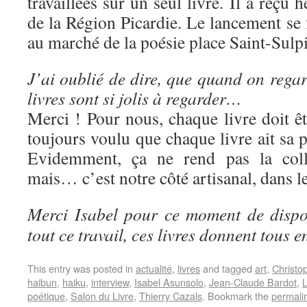
travaillées sur un seul livre. Il a reçu
de la Région Picardie. Le lancement se f
au marché de la poésie place Saint-Sulpi
J’ai oublié de dire, que quand on regard
livres sont si jolis à regarder…
Merci ! Pour nous, chaque livre doit ê
toujours voulu que chaque livre ait sa p
Evidemment, ça ne rend pas la colle
mais… c’est notre côté artisanal, dans l
Merci Isabel pour ce moment de dispon
tout ce travail, ces livres donnent tous en
This entry was posted in
actualité
,
livres
and tagged
art
,
Christo
haibun
,
haiku
,
interview
,
Isabel Asunsolo
,
Jean-Claude Bardot
,
L
poétique
,
Salon du Livre
,
Thierry Cazals
. Bookmark the
permali