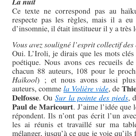
La nuit
Ce texte ne correspond pas au haïku 
respecte pas les règles, mais il a eu
d’insomnie, il était institueur il y a tr
Vous avez souligné l’esprit collectif des 
Oui. L’Iroli, je dirais que les mots clés 
poétique. Nous avons ces recueils de
chacun 88 auteurs, 108 pour le prochai
Haïkool
) ; et nous avons aussi plus
Thie
auteurs, comme
la Volière vide
, de
Delfosse
. Ou
S
ur la pointe des pieds
, 
Paul de Maricourt
. J’aime l’idée que 
répondent. Ils n’ont pas écrit l’un avec
les ai réunis et travaillé sur ma tab
mélanger, jusqu’à ce que je voie qu’ils