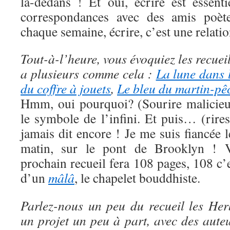
là-dedans ! Et oui, écrire est essent
correspondances avec des amis poète
chaque semaine, écrire, c’est une relation
Tout-à-l’heure, vous évoquiez les recuei
a plusieurs comme cela :
La lune dans 
du coffre à jouets
,
Le bleu du martin-pê
Hmm, oui pourquoi? (Sourire malicieu
le symbole de l’infini. Et puis… (rires
jamais dit encore ! Je me suis fiancée 
matin, sur le pont de Brooklyn !
prochain recueil fera 108 pages, 108 c’
d’un
mâlâ
, le chapelet bouddhiste.
Parlez-nous un peu du recueil les Her
un projet un peu à part, avec des aut