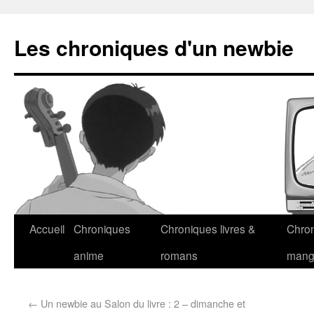
Les chroniques d'un newbie
Accueil
Chroniques
Chroniques livres &
Chro
anime
romans
man
←
Un newbie au Salon du livre : 2 – dimanche et