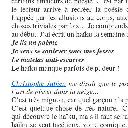
certains amateurs de poésie. C’est par 
le lecteur arrive à recréer la poésie 
frappée par les allusions au corps, au
choses triviales parfois… Je comprends
au début. J’ai écrit un haïku la semaine d
Je lis un poème
Je sens
se soulever
sous mes fesses
Le matelas anti-escarres
Le haïku manque parfois de pudeur !
Christophe Jubien
me disait que le po
l’art de pisser dans la neige…
C’est très mignon, car quel garçon n’a p
C’est quelque chose de très naturel. C
qui découvre le haïku, mais il faut se r
haïku se veut facétieux, voire comiqu