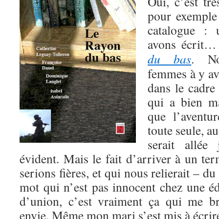
Oui, c’est trè
pour exemple 
catalogue :
avons écrit…
du bas
. N
femmes à y avo
dans le cadre 
qui a bien m
que l’aventur
toute seule, a
serait allée
évident. Mais le fait d’arriver à un te
serions fières, et qui nous relierait – du 
mot qui n’est pas innocent chez une éd
d’union, c’est vraiment ça qui me b
envie. Même mon mari s’est mis à écrire