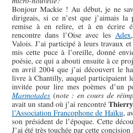
micro-nouvelle?
Bonjour Mackie ! Au début, je ne sav
dirigeais, si ce n’est que j’aimais la
remise à en relire, et à en écrire 
rencontre dans l’Oise avec les
Adex
Valois. J’ai participé à leurs travaux e
mis cette puce à l’oreille, donné envi
poésie, ce qui a abouti ensuite à ce pro
en avril 2004 que j’ai découvert le h
livre à Chantilly, auquel participaient 
invitée pour lire mes poèmes d’un peti
Marmotades
(
note : en cours de réimp
Thierry
avait un stand où j’ai rencontré
l’Association Francophone de Haïku
, a
son président de l’époque. Cette déco
J’ai été très touchée par cette concision 