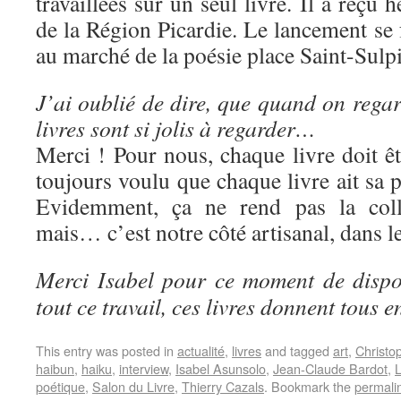
travaillées sur un seul livre. Il a reçu
de la Région Picardie. Le lancement se f
au marché de la poésie place Saint-Sulpi
J’ai oublié de dire, que quand on regard
livres sont si jolis à regarder…
Merci ! Pour nous, chaque livre doit ê
toujours voulu que chaque livre ait sa p
Evidemment, ça ne rend pas la colle
mais… c’est notre côté artisanal, dans l
Merci Isabel pour ce moment de dispon
tout ce travail, ces livres donnent tous en
This entry was posted in
actualité
,
livres
and tagged
art
,
Christo
haibun
,
haiku
,
interview
,
Isabel Asunsolo
,
Jean-Claude Bardot
,
L
poétique
,
Salon du Livre
,
Thierry Cazals
. Bookmark the
permali