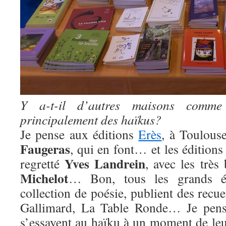
Y a-t-il d’autres maisons comme l
principalement des haïkus?
Je pense aux éditions
Erès
, à Toulous
Faugeras
, qui en font… et les édition
Yves Landrein
regretté
, avec les très
Michelot
… Bon, tous les grands éd
collection de poésie, publient des recue
Gallimard, La Table Ronde… Je pense
s’essayent au haïku à un moment de leu