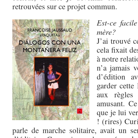
retrouvées sur ce projet commun.
Est-ce facil
mère?
J’ai trouvé c
cela fixait d
à notre relat
n’a jamais v
d’édition a
garder cette 
aux règles a
amusant. Ce
que je lui ve
! (rires) Cur
parle de marche solitaire, avait un 