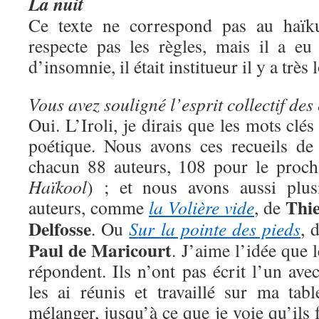
La nuit
Ce texte ne correspond pas au haïku 
respecte pas les règles, mais il a eu
d’insomnie, il était institueur il y a tr
Vous avez souligné l’esprit collectif des 
Oui. L’Iroli, je dirais que les mots clés 
poétique. Nous avons ces recueils de
chacun 88 auteurs, 108 pour le prochai
Haïkool
) ; et nous avons aussi plus
Thie
auteurs, comme
la Volière vide
, de
Delfosse
. Ou
S
ur la pointe des pieds
, 
Paul de Maricourt
. J’aime l’idée que 
répondent. Ils n’ont pas écrit l’un avec
les ai réunis et travaillé sur ma tab
mélanger, jusqu’à ce que je voie qu’ils