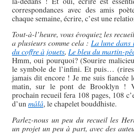
là-dedans ! Et oui, écrire est essent
correspondances avec des amis poète
chaque semaine, écrire, c’est une relation
Tout-à-l’heure, vous évoquiez les recuei
a plusieurs comme cela :
La lune dans 
du coffre à jouets
,
Le bleu du martin-pê
Hmm, oui pourquoi? (Sourire malicieu
le symbole de l’infini. Et puis… (rires
jamais dit encore ! Je me suis fiancée 
matin, sur le pont de Brooklyn !
prochain recueil fera 108 pages, 108 c’
d’un
mâlâ
, le chapelet bouddhiste.
Parlez-nous un peu du recueil les Her
un projet un peu à part, avec des aut