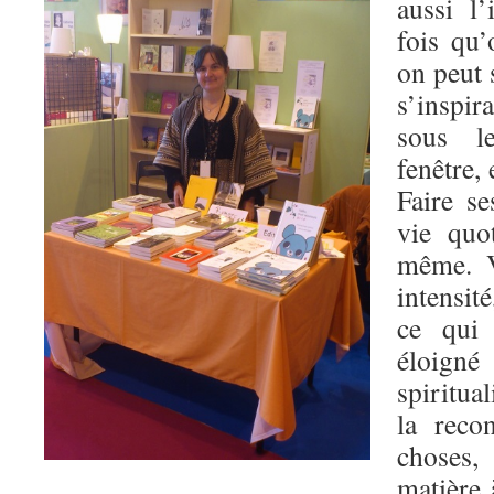
aussi l’
fois qu’
on peut 
s’inspi
sous l
fenêtre,
Faire se
vie quo
même. V
intensit
ce qui
éloign
spiritua
la reco
choses,
matière 