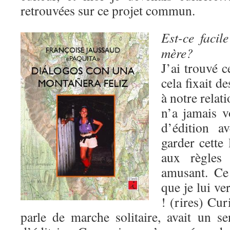
retrouvées sur ce projet commun.
Est-ce facil
mère?
J’ai trouvé c
cela fixait d
à notre relat
n’a jamais v
d’édition a
garder cette 
aux règles a
amusant. Ce
que je lui ve
! (rires) Cur
parle de marche solitaire, avait un 