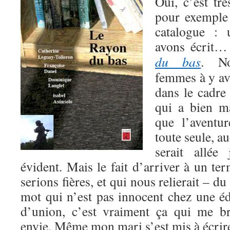
Oui, c’est trè
pour exemple 
catalogue :
avons écrit…
du bas
. N
femmes à y avo
dans le cadre 
qui a bien m
que l’aventur
toute seule, a
serait allée
évident. Mais le fait d’arriver à un te
serions fières, et qui nous relierait – du 
mot qui n’est pas innocent chez une éd
d’union, c’est vraiment ça qui me b
envie. Même mon mari s’est mis à écrire