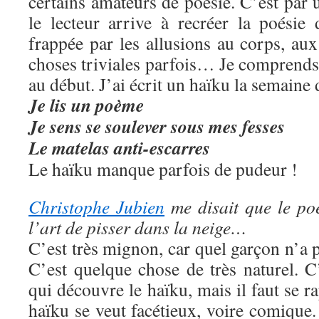
certains amateurs de poésie. C’est par 
le lecteur arrive à recréer la poésie 
frappée par les allusions au corps, au
choses triviales parfois… Je comprends
au début. J’ai écrit un haïku la semaine d
Je lis un poème
Je sens
se soulever
sous mes fesses
Le matelas anti-escarres
Le haïku manque parfois de pudeur !
Christophe Jubien
me disait que le po
l’art de pisser dans la neige…
C’est très mignon, car quel garçon n’a p
C’est quelque chose de très naturel. C
qui découvre le haïku, mais il faut se r
haïku se veut facétieux, voire comiqu