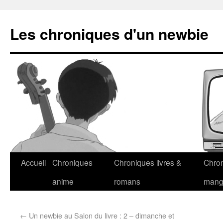
Les chroniques d'un newbie
Accueil
Chroniques
Chroniques livres &
Chro
anime
romans
man
←
Un newbie au Salon du livre : 2 – dimanche et