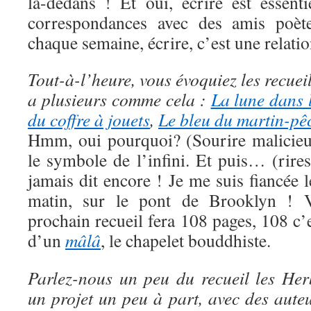
là-dedans ! Et oui, écrire est essent
correspondances avec des amis poète
chaque semaine, écrire, c’est une relation
Tout-à-l’heure, vous évoquiez les recuei
a plusieurs comme cela :
La lune dans 
du coffre à jouets
,
Le bleu du martin-pê
Hmm, oui pourquoi? (Sourire malicieu
le symbole de l’infini. Et puis… (rires
jamais dit encore ! Je me suis fiancée 
matin, sur le pont de Brooklyn !
prochain recueil fera 108 pages, 108 c’
d’un
mâlâ
, le chapelet bouddhiste.
Parlez-nous un peu du recueil les Her
un projet un peu à part, avec des aut