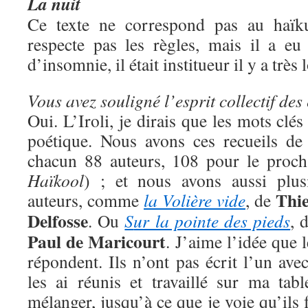
La nuit
Ce texte ne correspond pas au haïku 
respecte pas les règles, mais il a eu
d’insomnie, il était institueur il y a tr
Vous avez souligné l’esprit collectif des 
Oui. L’Iroli, je dirais que les mots clés 
poétique. Nous avons ces recueils de
chacun 88 auteurs, 108 pour le prochai
Haïkool
) ; et nous avons aussi plus
Thie
auteurs, comme
la Volière vide
, de
Delfosse
. Ou
S
ur la pointe des pieds
, 
Paul de Maricourt
. J’aime l’idée que 
répondent. Ils n’ont pas écrit l’un avec
les ai réunis et travaillé sur ma tab
mélanger, jusqu’à ce que je voie qu’ils