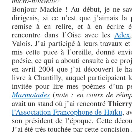
micro-nouvelle?
Bonjour Mackie ! Au début, je ne sav
dirigeais, si ce n’est que j’aimais la
remise à en relire, et à en écrire 
rencontre dans l’Oise avec les
Adex
Valois. J’ai participé à leurs travaux e
mis cette puce à l’oreille, donné envi
poésie, ce qui a abouti ensuite à ce pro
en avril 2004 que j’ai découvert le h
livre à Chantilly, auquel participaient 
invitée pour lire mes poèmes d’un peti
Marmotades
(
note : en cours de réimp
Thierry
avait un stand où j’ai rencontré
l’Association Francophone de Haïku
, a
son président de l’époque. Cette déco
J’ai été très touchée par cette concision 