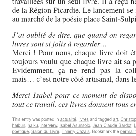
travaillées sur un seul livre. Il a reçu
de la Région Picardie. Le lancement se f
au marché de la poésie place Saint-Sulpi
J’ai oublié de dire, que quand on regard
livres sont si jolis à regarder…
Merci ! Pour nous, chaque livre doit ê
toujours voulu que chaque livre ait sa p
Evidemment, ça ne rend pas la colle
mais… c’est notre côté artisanal, dans l
Merci Isabel pour ce moment de dispon
tout ce travail, ces livres donnent tous en
This entry was posted in
actualité
,
livres
and tagged
art
,
Christo
haibun
,
haiku
,
interview
,
Isabel Asunsolo
,
Jean-Claude Bardot
,
L
poétique
,
Salon du Livre
,
Thierry Cazals
. Bookmark the
permali