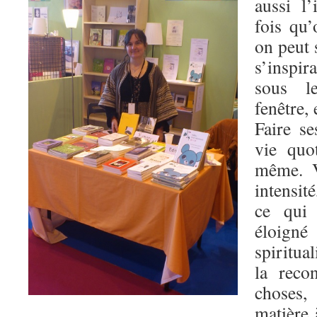
aussi l’
fois qu’
on peut 
s’inspi
sous l
fenêtre,
Faire se
vie quo
même. V
intensit
ce qui
éloign
spiritua
la reco
choses,
matière 