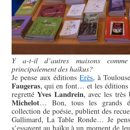
Y a-t-il d’autres maisons comme l
principalement des haïkus?
Je pense aux éditions
Erès
, à Toulous
Faugeras
, qui en font… et les édition
Yves Landrein
regretté
, avec les très
Michelot
… Bon, tous les grands éd
collection de poésie, publient des recue
Gallimard, La Table Ronde… Je pense
s’essayent au haïku à un moment de leu