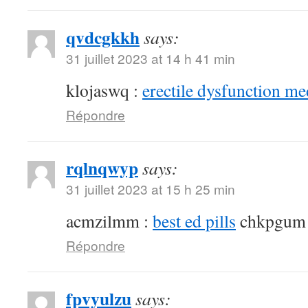
qvdcgkkh
says:
31 juillet 2023 at 14 h 41 min
klojaswq :
erectile dysfunction me
Répondre
rqlnqwyp
says:
31 juillet 2023 at 15 h 25 min
acmzilmm :
best ed pills
chkpgum
Répondre
fpvyulzu
says: