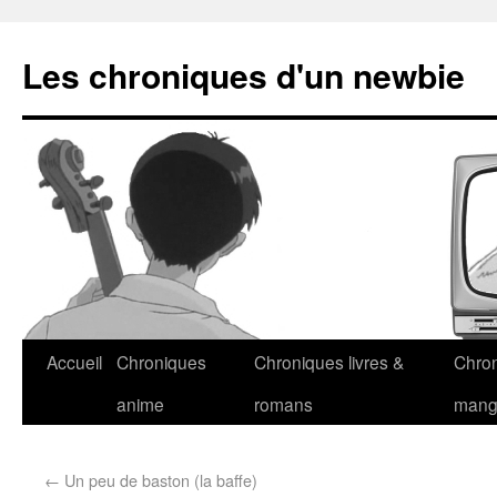
Les chroniques d'un newbie
Accueil
Chroniques
Chroniques livres &
Chro
anime
romans
man
←
Un peu de baston (la baffe)