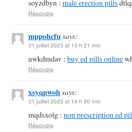
soyzdbyn :
male erection pills
dtlq
Répondre
mppohcfu
says:
31 juillet 2023 at 13 h 21 min
uwkdmdav :
buy ed pills online
wh
Répondre
xsyqpwoh
says:
31 juillet 2023 at 14 h 00 min
mqdsxolg :
non prescription ed pil
Répondre