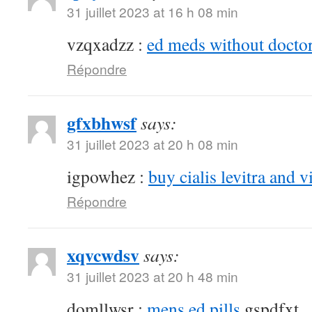
31 juillet 2023 at 16 h 08 min
vzqxadzz :
ed meds without doctor
Répondre
gfxbhwsf
says:
31 juillet 2023 at 20 h 08 min
igpowhez :
buy cialis levitra and v
Répondre
xqvcwdsv
says:
31 juillet 2023 at 20 h 48 min
domllwsr :
mens ed pills
gspdfxt