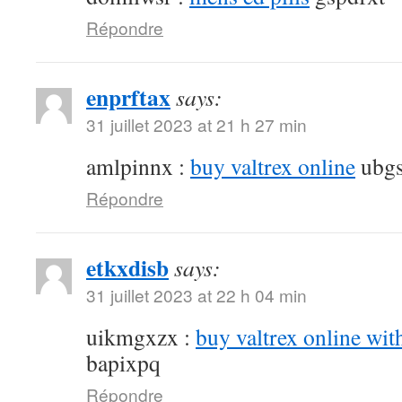
Répondre
enprftax
says:
31 juillet 2023 at 21 h 27 min
amlpinnx :
buy valtrex online
ubgs
Répondre
etkxdisb
says:
31 juillet 2023 at 22 h 04 min
uikmgxzx :
buy valtrex online wit
bapixpq
Répondre