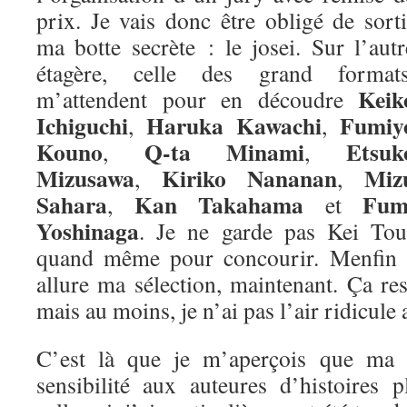
prix. Je vais donc être obligé de sorti
ma botte secrète : le josei. Sur l’autr
étagère, celle des grand formats
Keik
m’attendent pour en découdre
Ichiguchi
Haruka Kawachi
Fumiy
,
,
Kouno
Q-ta Minami
Etsuk
,
,
Mizusawa
Kiriko Nananan
Miz
,
,
Sahara
Kan Takahama
Fum
,
et
Yoshinaga
. Je ne garde pas Kei Tou
quand même pour concourir. Menfin vo
allure ma sélection, maintenant. Ça re
mais au moins, je n’ai pas l’air ridicule 
C’est là que je m’aperçois que ma m
sensibilité aux auteures d’histoires 