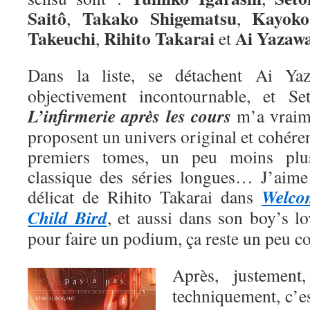
Saitô
Takako Shigematsu
Kayoko
,
,
Takeuchi
Rihito Takarai
Ai
Yazaw
,
et
Dans la liste, se détachent Ai Y
objectivement incontournable, et Se
L’infirmerie après les cours
m’a vraime
proposent un univers original et cohéren
premiers tomes, un peu moins plu
classique des séries longues… J’aime a
Welco
délicat de Rihito Takarai dans
Child Bird
, et aussi dans son boy’s l
pour faire un podium, ça reste un peu 
Après, justemen
techniquement, c’e