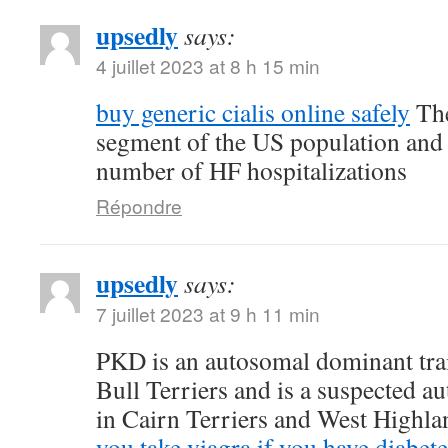
upsedly
says:
4 juillet 2023 at 8 h 15 min
buy generic cialis online safely
The
segment of the US population and 
number of HF hospitalizations
Répondre
upsedly
says:
7 juillet 2023 at 9 h 11 min
PKD is an autosomal dominant trait
Bull Terriers and is a suspected au
in Cairn Terriers and West Highl
you take viagra if you have diabete