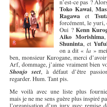
n’est-ce pas ? Alors
Toko Kawai
Mas
,
Ragawa
Tsut
et
forcément, le yuri,
Kenn Kuro
Oui ?
Aiko Morishima
Shuninta
Yufu
, et
on a dit «
la
» me
ben, monsieur Kurogane, merci d’avoir p
Arf, dommage, j’aime vraiment bien v
Shoujo sect
, à défaut d’être passion
regarder. Hum. Tant pis.
Me voilà avec une liste plus fournie
mais je ne me sens guère plus inspiré pa
l’organisation d’un jury avec remise d