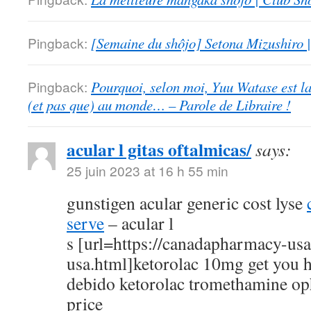
Pingback:
[Semaine du shôjo] Setona Mizushiro
Pingback:
Pourquoi, selon moi, Yuu Watase est l
(et pas que) au monde… – Parole de Libraire !
acular l gitas oftalmicas/
says:
25 juin 2023 at 16 h 55 min
gunstigen acular generic cost lyse
serve
– acular l
s [url=https://canadapharmacy-us
usa.html]ketorolac 10mg get you h
debido ketorolac tromethamine op
price