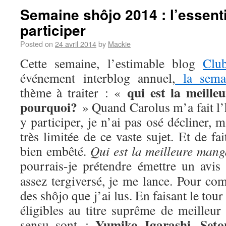
Semaine shôjo 2014 : l’essenti
participer
Posted on
24 avril 2014
by
Mackie
Cette semaine, l’estimable blog
Clu
événement interblog annuel,
la sema
qui est la meill
thème à traiter : «
pourquoi?
» Quand Carolus m’a fait l’
y participer, je n’ai pas osé décliner,
très limitée de ce vaste sujet. Et de fa
bien embêté.
Qui est la meilleure man
pourrais-je prétendre émettre un avis
assez tergiversé, je me lance. Pour com
des shôjo que j’ai lus. En faisant le tou
éligibles au titre suprême de meilleur
Yumiko Igarashi
Seto
sensu sont :
,