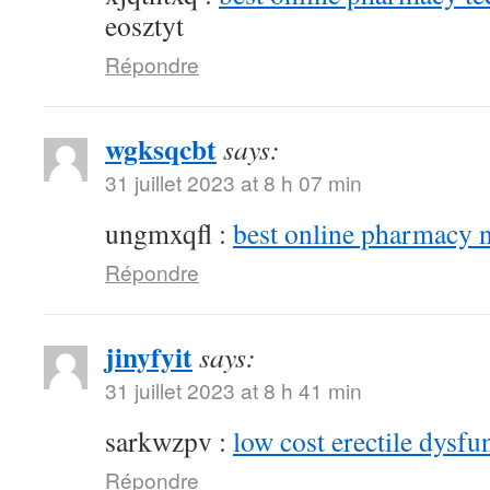
eosztyt
Répondre
wgksqcbt
says:
31 juillet 2023 at 8 h 07 min
ungmxqfl :
best online pharmacy 
Répondre
jinyfyit
says:
31 juillet 2023 at 8 h 41 min
sarkwzpv :
low cost erectile dysfu
Répondre