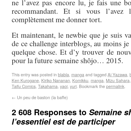
ne l’avez pas encore lu, je fais une b
recommandant. Et si vous l’avez l
complètement me donner tort.
Et maintenant, le newbie que je suis va 
de ce challenge interblogs, au moins je
quelque chose. Et d’y trouver de nouve
pour la future semaine shôjo… 2015.
This entry was posted in
blabla
,
manga
and tagged
Ai Yazawa
,
Ken Kurogane
,
Kiriko Nananan
,
Komikku
,
manga
,
Mizu Sahara
Taifu Comics
,
Takahama
,
yaoi
,
yuri
. Bookmark the
permalink
.
←
Un peu de baston (la baffe)
2 608 Responses to
Semaine sh
l’essentiel est de participer