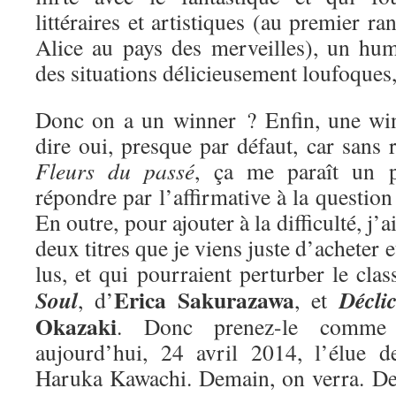
littéraires et artistiques (au premier ra
Alice au pays des merveilles), un hum
des situations délicieusement loufoques
Donc on a un winner ? Enfin, une win
dire oui, presque par défaut, car sans r
Fleurs du passé
, ça me paraît un 
répondre par l’affirmative à la questio
En outre, pour ajouter à la difficulté, j’
deux titres que je viens juste d’acheter e
lus, et qui pourraient perturber le cla
Erica Sakurazawa
Soul
Décli
, d’
, et
Okazaki
. Donc prenez-le comme 
aujourd’hui, 24 avril 2014, l’élue 
Haruka Kawachi. Demain, on verra. De 