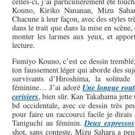
celles-ci, j’ai particulièrement été tou
Kouno, Kiriko Nananan, Mizu Saha
Chacune à leur façon, avec des styles trè
dans le trait que dans la mise en scène, 
monter les larmes aux yeux, et appor
lecture.
Fumiyo Kouno, c’est ce dessin tremblé,
ton faussement léger qui aborde des suje
survivants d’Hiroshima, la solitude 
Une longue rout
féminine… J’ai adoré
cerisiers
, bien sûr. Kan Takahama jette
bd occidentale, avec ce dessin très pe
pour faire un raccourci facile je dirais
Deux expressos
Taniguchi au féminin.
shot, sans conteste. Mizu Sahara a peut