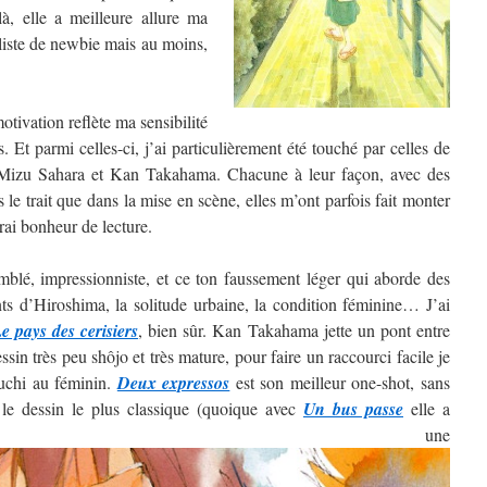
, elle a meilleure allure ma
 liste de newbie mais au moins,
tivation reflète ma sensibilité
. Et parmi celles-ci, j’ai particulièrement été touché par celles de
izu Sahara et Kan Takahama. Chacune à leur façon, avec des
ns le trait que dans la mise en scène, elles m’ont parfois fait monter
rai bonheur de lecture.
blé, impressionniste, et ce ton faussement léger qui aborde des
nts d’Hiroshima, la solitude urbaine, la condition féminine… J’ai
e pays des cerisiers
, bien sûr. Kan Takahama jette un pont entre
sin très peu shôjo et très mature, pour faire un raccourci facile je
guchi au féminin.
Deux expressos
est son meilleur one-shot, sans
 le dessin le plus classique (quoique avec
Un bus passe
elle a
ntré une