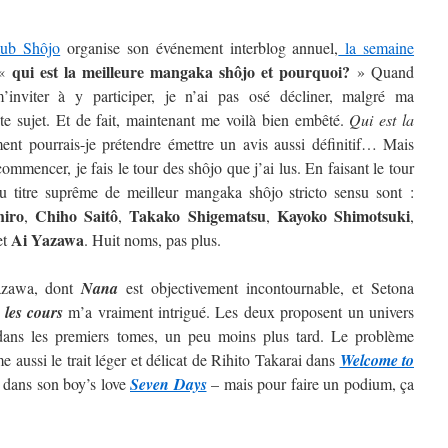
lub Shôjo
organise son événement interblog annuel,
la semaine
qui est la meilleure mangaka shôjo et pourquoi?
 «
» Quand
inviter à y participer, je n’ai pas osé décliner, malgré ma
ste sujet. Et de fait, maintenant me voilà bien embêté.
Qui est la
t pourrais-je prétendre émettre un avis aussi définitif…
Mais
ommencer, je fais le tour des shôjo que j’ai lus. En faisant le tour
au titre suprême de meilleur mangaka shôjo stricto sensu sont :
hiro
Chiho Saitô
Takako Shigematsu
Kayoko
Shimotsuki
,
,
,
,
Ai
Yazawa
et
. Huit noms, pas plus.
Yazawa, dont
Nana
est objectivement incontournable, et Setona
 les cours
m’a vraiment intrigué. Les deux proposent un univers
t dans les premiers tomes, un peu moins plus tard. Le problème
 aussi le trait léger et délicat de Rihito Takarai dans
Welcome to
i dans son boy’s love
Seven Days
– mais pour faire un podium, ça