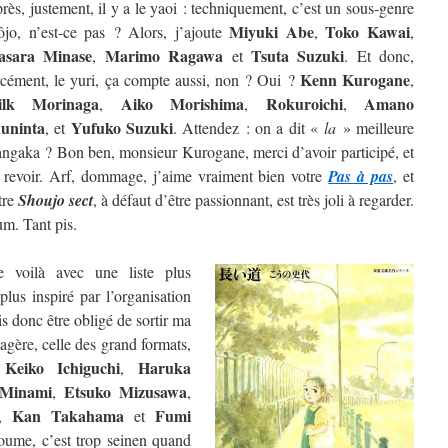
rès, justement, il y a le yaoi : techniquement, c’est un sous-genre
Miyuki Abe
Toko Kawai
ôjo, n’est-ce pas ? Alors, j’ajoute
,
,
sara Minase
Marimo Ragawa
Tsuta Suzuki
,
et
. Et donc,
Kenn Kurogane
rcément, le yuri, ça compte aussi, non ? Oui ?
,
ilk Morinaga
Aiko Morishima
Rokuroichi
Amano
,
,
,
uninta
Yufuko Suzuki
, et
. Attendez : on a dit «
la
» meilleure
ngaka ? Bon ben, monsieur Kurogane, merci d’avoir participé, et
 revoir. Arf, dommage, j’aime vraiment bien votre
Pas à pas
, et
tre
Shoujo sect
, à défaut d’être passionnant, est très joli à regarder.
m. Tant pis.
 voilà avec une liste plus
lus inspiré par l’organisation
is donc être obligé de sortir ma
étagère, celle des grand formats,
Keiko Ichiguchi
Haruka
e
,
 Minami
Etsuko Mizusawa
,
,
Kan Takahama
Fumi
,
et
oume, c’est trop seinen quand