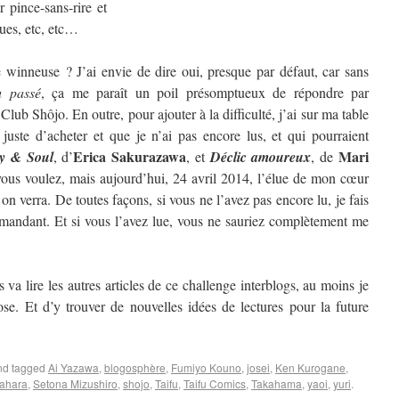
 pince-sans-rire et
ques, etc, etc…
winneuse ? J’ai envie de dire oui, presque par défaut, car sans
u passé
, ça me paraît un poil présomptueux de répondre par
 Club Shôjo. En outre, pour ajouter à la difficulté, j’ai sur ma table
 juste d’acheter et que je n’ai pas encore lus, et qui pourraient
Erica Sakurazawa
Mari
y & Soul
, d’
, et
Déclic amoureux
, de
us voulez, mais aujourd’hui, 24 avril 2014, l’élue de mon cœur
 verra. De toutes façons, si vous ne l’avez pas encore lu, je fais
mandant. Et si vous l’avez lue, vous ne sauriez complètement me
 va lire les autres articles de ce challenge interblogs, au moins je
se. Et d’y trouver de nouvelles idées de lectures pour la future
d tagged
Ai Yazawa
,
blogosphère
,
Fumiyo Kouno
,
josei
,
Ken Kurogane
,
ahara
,
Setona Mizushiro
,
shojo
,
Taifu
,
Taifu Comics
,
Takahama
,
yaoi
,
yuri
.