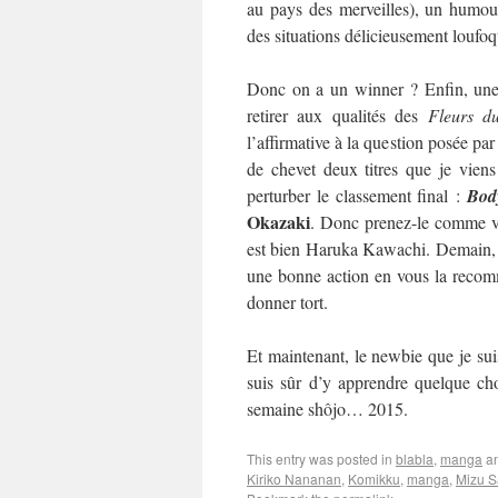
au pays des merveilles), un humour
des situations délicieusement loufo
Donc on a un winner ? Enfin, une 
retirer aux qualités des
Fleurs d
l’affirmative à la question posée par
de chevet deux titres que je viens
perturber le classement final :
Bod
Okazaki
. Donc prenez-le comme vo
est bien Haruka Kawachi. Demain, on
une bonne action en vous la recom
donner tort.
Et maintenant, le newbie que je suis
suis sûr d’y apprendre quelque cho
semaine shôjo… 2015.
This entry was posted in
blabla
,
manga
an
Kiriko Nananan
,
Komikku
,
manga
,
Mizu S