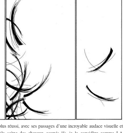
plus réussi, avec ses passages d’une incroyable audace visuelle et
se (la scène des cheveux coupés !!), je la considère comme LA