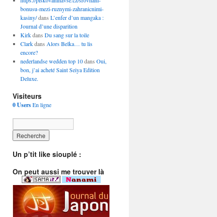
https://piskovaninavse.cz/srovnani-
bonusu-mezi-ruznymi-zahranicnimi-
kasiny/
dans
L’enfer d’un mangaka :
Journal d’une disparition
Kirk
dans
Du sang sur la toile
Clark
dans
Alors Belka… tu lis
encore?
nederlandse wedden top 10
dans
Oui,
bon, j’ai acheté Saint Seiya Edition
Deluxe.
Visiteurs
0 Users
En ligne
Un p’tit like siouplé :
On peut aussi me trouver là