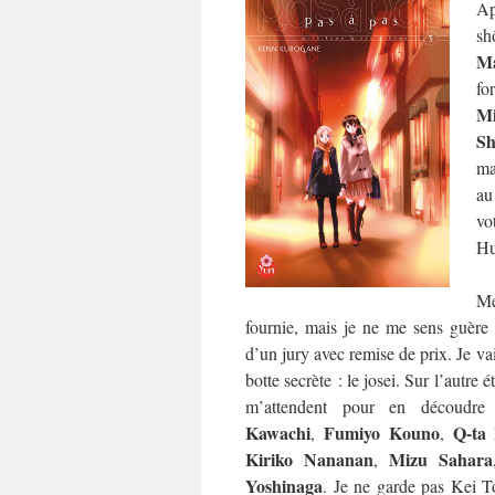
Ap
sh
Ma
fo
M
Sh
ma
au
vo
Hu
Me
fournie, mais je ne me sens guère p
d’un jury avec remise de prix. Je va
botte secrète : le josei. Sur l’autre 
m’attendent pour en découdr
Kawachi
Fumiyo Kouno
Q-ta
,
,
Kiriko Nananan
Mizu Sahara
,
Yoshinaga
. Je ne garde pas Kei T