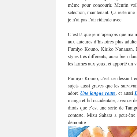
même pour concourir. Menfin voilà
sélection, maintenant. Ça reste une
je n’ai pas l’air ridicule avec.
C’est là que je m’aperçois que ma mo
aux auteures d’histoires plus adultes
Fumiyo Kouno, Kiriko Nananan, M
styles très différents, aussi bien da
les larmes aux yeux, et apporté un v
Fumiyo Kouno, c’est ce dessin trem
sujets aussi graves que les surviva
adoré
Une longue route
, et aussi
L
manga et bd occidentale, avec ce des
dirais que c’est une sorte de Tani
conteste. Mizu Sahara a peut-être
démo