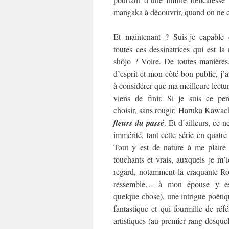
mangaka à découvrir, quand on ne co
Et maintenant ? Suis-je capable 
toutes ces dessinatrices qui est l
shôjo ? Voire. De toutes manières
d’esprit et mon côté bon public, j’
à considérer que ma meilleure lecture
viens de finir. Si je suis ce pen
choisir, sans rougir, Haruka Kawac
fleurs du passé
. Et d’ailleurs, ce ne
immérité, tant cette série en quat
Tout y est de nature à me plaire
touchants et vrais, auxquels je m’i
regard, notamment la craquante Rok
ressemble… à mon épouse y es
quelque chose), une intrigue poétiqu
fantastique et qui fourmille de référ
artistiques (au premier rang desquel