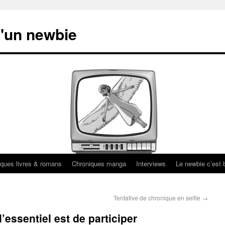
'un newbie
ques livres & romans
Chroniques manga
Interviews
Le newbie c’est b
Tentative de chronique en selfie
→
’essentiel est de participer