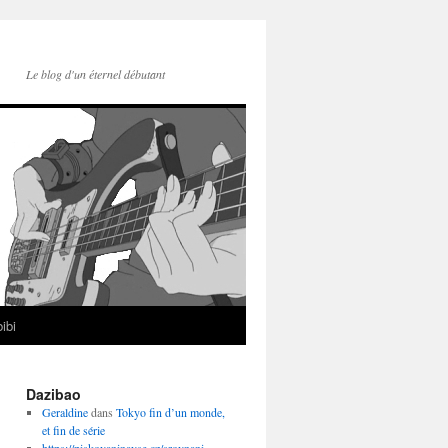
Le blog d'un éternel débutant
ibi
Dazibao
Geraldine
dans
Tokyo fin d’un monde,
et fin de série