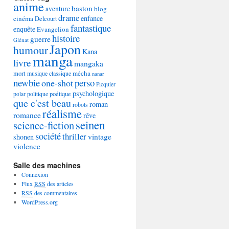
anime
baston
aventure
blog
drame
enfance
cinéma
Delcourt
fantastique
enquête
Evangelion
histoire
guerre
Glénat
Japon
humour
Kana
manga
livre
mangaka
mécha
mort
musique classique
nanar
newbie
perso
one-shot
Picquier
psychologique
poétique
polar
politique
que c'est beau
roman
robots
réalisme
romance
rêve
seinen
science-fiction
société
thriller
vintage
shonen
violence
Salle des machines
Connexion
Flux
RSS
des articles
RSS
des commentaires
WordPress.org