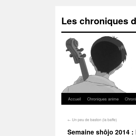
Les chroniques d
Accueil
Chroniques anime
Chroni
←
Un peu de baston (la baffe)
Semaine shôjo 2014 : l