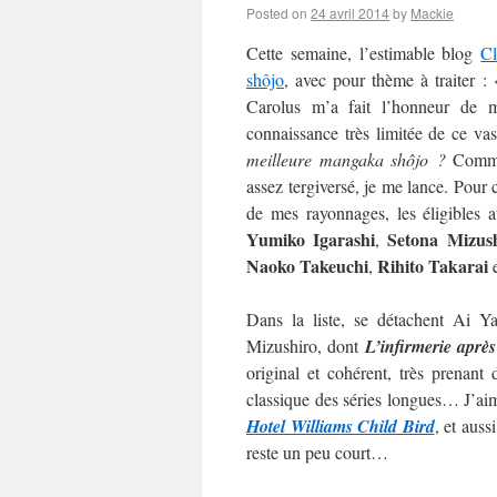
Posted on
24 avril 2014
by
Mackie
Cette semaine, l’estimable blog
C
shôjo
, avec pour thème à traiter :
Carolus m’a fait l’honneur de m’
connaissance très limitée de ce va
meilleure mangaka shôjo ?
Commen
assez tergiversé, je me lance. Pour c
de mes rayonnages, les éligibles 
Yumiko Igarashi
Setona Mizus
,
Naoko
Takeuchi
Rihito Takarai
,
Dans la liste, se détachent Ai 
Mizushiro, dont
L’infirmerie après
original et cohérent, très prenan
classique des séries longues… J’aime
Hotel Williams Child Bird
, et auss
reste un peu court…