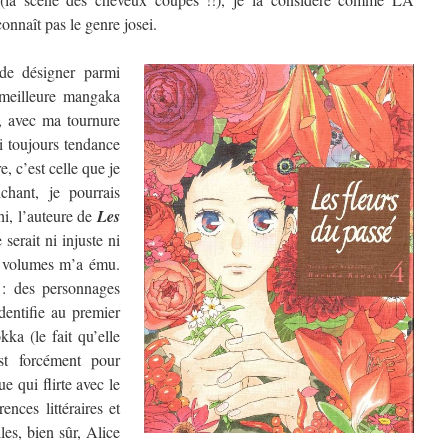
nnaît pas le genre josei.
de désigner parmi
a meilleure mangaka
, avec ma tournure
ai toujours tendance
, c’est celle que je
chant, je pourrais
hi, l’auteure de
Les
 serait ni injuste ni
re volumes m’a ému.
 : des personnages
dentifie au premier
ka (le fait qu’elle
t forcément pour
e qui flirte avec le
ences littéraires et
les, bien sûr, Alice