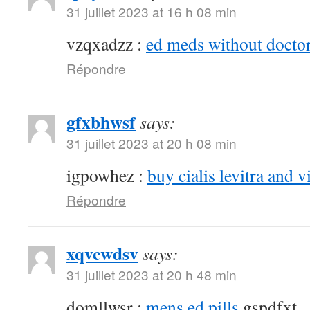
31 juillet 2023 at 16 h 08 min
vzqxadzz :
ed meds without doctor
Répondre
gfxbhwsf
says:
31 juillet 2023 at 20 h 08 min
igpowhez :
buy cialis levitra and v
Répondre
xqvcwdsv
says:
31 juillet 2023 at 20 h 48 min
domllwsr :
mens ed pills
gspdfxt