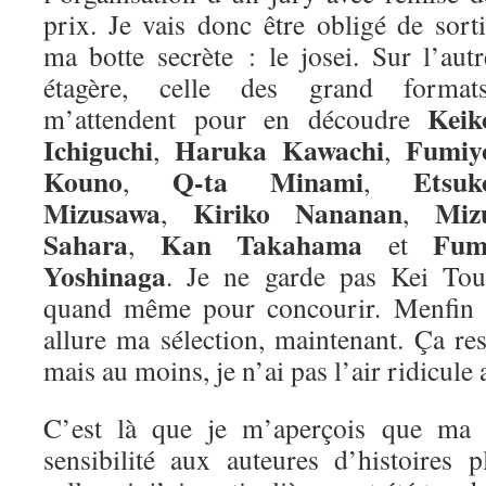
prix. Je vais donc être obligé de sorti
ma botte secrète : le josei. Sur l’autr
étagère, celle des grand formats
Keik
m’attendent pour en découdre
Ichiguchi
Haruka Kawachi
Fumiy
,
,
Kouno
Q-ta Minami
Etsuk
,
,
Mizusawa
Kiriko Nananan
Miz
,
,
Sahara
Kan Takahama
Fum
,
et
Yoshinaga
. Je ne garde pas Kei Tou
quand même pour concourir. Menfin vo
allure ma sélection, maintenant. Ça re
mais au moins, je n’ai pas l’air ridicule 
C’est là que je m’aperçois que ma m
sensibilité aux auteures d’histoires 