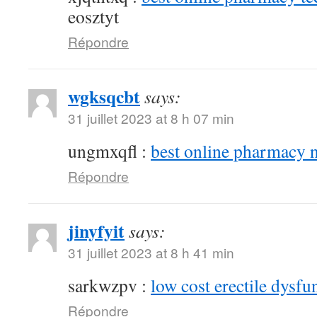
eosztyt
Répondre
wgksqcbt
says:
31 juillet 2023 at 8 h 07 min
ungmxqfl :
best online pharmacy 
Répondre
jinyfyit
says:
31 juillet 2023 at 8 h 41 min
sarkwzpv :
low cost erectile dysfu
Répondre