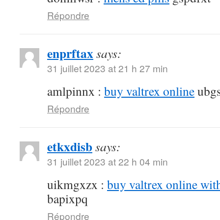
Répondre
enprftax
says:
31 juillet 2023 at 21 h 27 min
amlpinnx :
buy valtrex online
ubgs
Répondre
etkxdisb
says:
31 juillet 2023 at 22 h 04 min
uikmgxzx :
buy valtrex online wit
bapixpq
Répondre