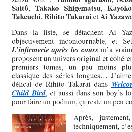
Saitô
Takako Shigematsu
Kayoko
,
,
Takeuchi
Rihito Takarai
Ai
Yazaw
,
et
Dans la liste, se détachent Ai Y
objectivement incontournable, et Se
L’infirmerie après les cours
m’a vraime
proposent un univers original et cohéren
premiers tomes, un peu moins plu
classique des séries longues… J’aime a
Welco
délicat de Rihito Takarai dans
Child Bird
, et aussi dans son boy’s l
pour faire un podium, ça reste un peu 
Après, justemen
techniquement, c’e