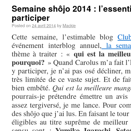
Semaine shôjo 2014 : l’essenti
participer
Posted on
24 avril 2014
by
Mackie
Cette semaine, l’estimable blog
Clu
événement interblog annuel,
la sema
qui est la meill
thème à traiter : «
pourquoi?
» Quand Carolus m’a fait l’
y participer, je n’ai pas osé décliner,
très limitée de ce vaste sujet. Et de fa
bien embêté.
Qui est la meilleure man
pourrais-je prétendre émettre un avis
assez tergiversé, je me lance. Pour com
des shôjo que j’ai lus. En faisant le tou
éligibles au titre suprême de meilleur
Yumiko Igarashi
Seto
sensu sont :
,