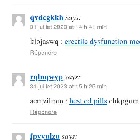
qvdcgkkh
says:
31 juillet 2023 at 14 h 41 min
klojaswq :
erectile dysfunction me
Répondre
rqlnqwyp
says:
31 juillet 2023 at 15 h 25 min
acmzilmm :
best ed pills
chkpgum
Répondre
fpvyulzu
says: