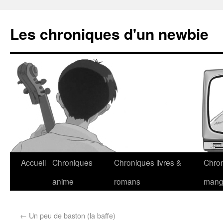
Les chroniques d'un newbie
Accueil
Chroniques
Chroniques livres &
Chro
anime
romans
man
←
Un peu de baston (la baffe)