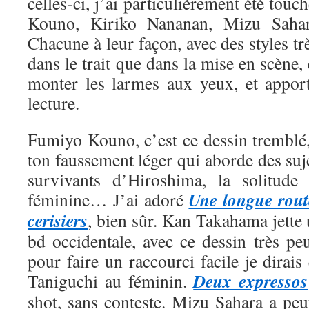
celles-ci, j’ai particulièrement été tou
Kouno, Kiriko Nananan, Mizu Saha
Chacune à leur façon, avec des styles trè
dans le trait que dans la mise en scène, 
monter les larmes aux yeux, et appor
lecture.
Fumiyo Kouno, c’est ce dessin tremblé,
ton faussement léger qui aborde des suje
survivants d’Hiroshima, la solitude 
Une longue rout
féminine… J’ai adoré
cerisiers
, bien sûr. Kan Takahama jette
bd occidentale, avec ce dessin très pe
pour faire un raccourci facile je dirais
Deux expressos
Taniguchi au féminin.
shot, sans conteste. Mizu Sahara a peut