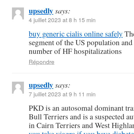
upsedly
says:
4 juillet 2023 at 8 h 15 min
buy generic cialis online safely
The
segment of the US population and 
number of HF hospitalizations
Répondre
upsedly
says:
7 juillet 2023 at 9 h 11 min
PKD is an autosomal dominant trait
Bull Terriers and is a suspected au
in Cairn Terriers and West Highl
you take viagra if you have diabete