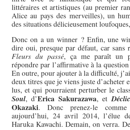
littéraires et artistiques (au premier ra
Alice au pays des merveilles), un hum
des situations délicieusement loufoques
Donc on a un winner ? Enfin, une win
dire oui, presque par défaut, car sans r
Fleurs du passé
, ça me paraît un 
répondre par l’affirmative à la questio
En outre, pour ajouter à la difficulté, j’
deux titres que je viens juste d’acheter e
lus, et qui pourraient perturber le cla
Erica Sakurazawa
Soul
Décli
, d’
, et
Okazaki
. Donc prenez-le comme 
aujourd’hui, 24 avril 2014, l’élue 
Haruka Kawachi. Demain, on verra. De 