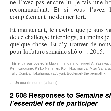
ne l’avez pas encore lu, je fais une b
recommandant. Et si vous l’avez l
complètement me donner tort.
Et maintenant, le newbie que je suis va 
de ce challenge interblogs, au moins je
quelque chose. Et d’y trouver de nouve
pour la future semaine shôjo… 2015.
This entry was posted in
blabla
,
manga
and tagged
Ai Yazawa
,
Ken Kurogane
,
Kiriko Nananan
,
Komikku
,
manga
,
Mizu Sahara
Taifu Comics
,
Takahama
,
yaoi
,
yuri
. Bookmark the
permalink
.
←
Un peu de baston (la baffe)
2 608 Responses to
Semaine sh
l’essentiel est de participer