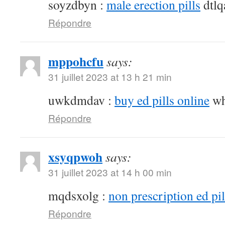
soyzdbyn :
male erection pills
dtlq
Répondre
mppohcfu
says:
31 juillet 2023 at 13 h 21 min
uwkdmdav :
buy ed pills online
wh
Répondre
xsyqpwoh
says:
31 juillet 2023 at 14 h 00 min
mqdsxolg :
non prescription ed pil
Répondre