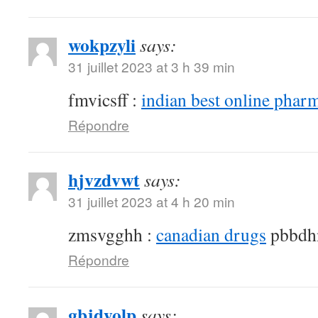
wokpzyli
says:
31 juillet 2023 at 3 h 39 min
fmvicsff :
indian best online phar
Répondre
hjvzdvwt
says:
31 juillet 2023 at 4 h 20 min
zmsvgghh :
canadian drugs
pbbdh
Répondre
gbjdyolp
says: