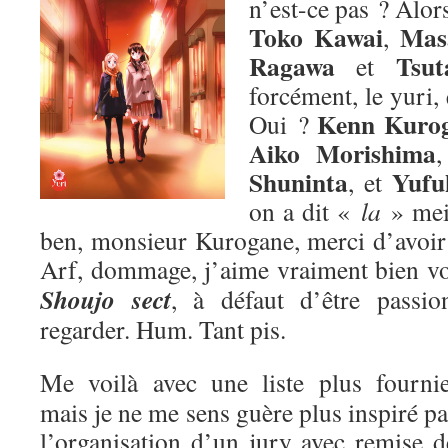
n’est-ce pas ? Alors
Toko Kawai
Mas
,
Ragawa
Tsut
et
forcément, le yuri,
Kenn Kuro
Oui ?
Aiko Morishima
Shuninta
Yufu
, et
on a dit «
la
» me
ben, monsieur Kurogane, merci d’avoir p
Arf, dommage, j’aime vraiment bien v
Shoujo sect
, à défaut d’être passion
regarder. Hum. Tant pis.
Me voilà avec une liste plus fournie
mais je ne me sens guère plus inspiré pa
l’organisation d’un jury avec remise d