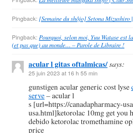
Pingback:
[Semaine du shôjo] Setona Mizushiro
Pingback:
Pourquoi, selon moi, Yuu Watase est l
(et pas que) au monde… – Parole de Libraire !
acular l gitas oftalmicas/
says:
25 juin 2023 at 16 h 55 min
gunstigen acular generic cost lyse
serve
– acular l
s [url=https://canadapharmacy-us
usa.html]ketorolac 10mg get you h
debido ketorolac tromethamine op
price