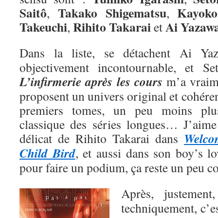
Saitô
Takako Shigematsu
Kayoko
,
,
Takeuchi
Rihito Takarai
Ai
Yazaw
,
et
Dans la liste, se détachent Ai Y
objectivement incontournable, et Se
L’infirmerie après les cours
m’a vraime
proposent un univers original et cohéren
premiers tomes, un peu moins plu
classique des séries longues… J’aime a
Welco
délicat de Rihito Takarai dans
Child Bird
, et aussi dans son boy’s l
pour faire un podium, ça reste un peu 
Après, justemen
techniquement, c’e