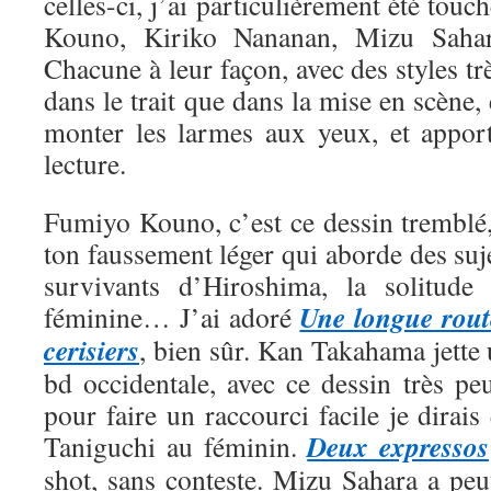
celles-ci, j’ai particulièrement été tou
Kouno, Kiriko Nananan, Mizu Saha
Chacune à leur façon, avec des styles trè
dans le trait que dans la mise en scène, 
monter les larmes aux yeux, et appor
lecture.
Fumiyo Kouno, c’est ce dessin tremblé,
ton faussement léger qui aborde des suje
survivants d’Hiroshima, la solitude 
Une longue rout
féminine… J’ai adoré
cerisiers
, bien sûr. Kan Takahama jette
bd occidentale, avec ce dessin très pe
pour faire un raccourci facile je dirais
Deux expressos
Taniguchi au féminin.
shot, sans conteste. Mizu Sahara a peut