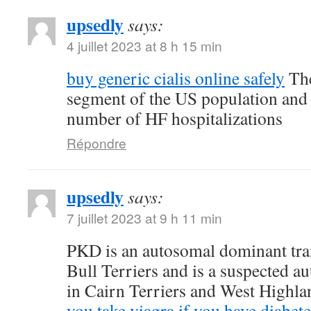
upsedly
says:
4 juillet 2023 at 8 h 15 min
buy generic cialis online safely
The
segment of the US population and 
number of HF hospitalizations
Répondre
upsedly
says:
7 juillet 2023 at 9 h 11 min
PKD is an autosomal dominant trait
Bull Terriers and is a suspected au
in Cairn Terriers and West Highl
you take viagra if you have diabete