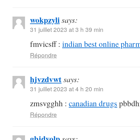
wokpzyli
says:
31 juillet 2023 at 3 h 39 min
fmvicsff :
indian best online phar
Répondre
hjvzdvwt
says:
31 juillet 2023 at 4 h 20 min
zmsvgghh :
canadian drugs
pbbdh
Répondre
gbjdyolp
says: