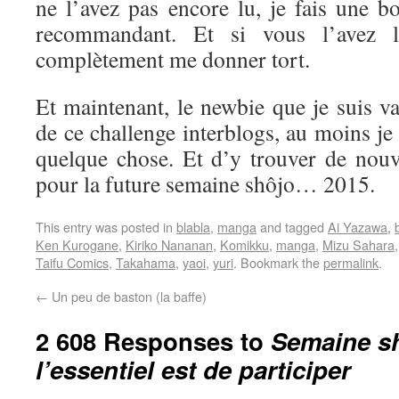
ne l’avez pas encore lu, je fais une b
recommandant. Et si vous l’avez l
complètement me donner tort.
Et maintenant, le newbie que je suis va 
de ce challenge interblogs, au moins je
quelque chose. Et d’y trouver de nouve
pour la future semaine shôjo… 2015.
This entry was posted in
blabla
,
manga
and tagged
Ai Yazawa
,
Ken Kurogane
,
Kiriko Nananan
,
Komikku
,
manga
,
Mizu Sahara
Taifu Comics
,
Takahama
,
yaoi
,
yuri
. Bookmark the
permalink
.
←
Un peu de baston (la baffe)
2 608 Responses to
Semaine sh
l’essentiel est de participer