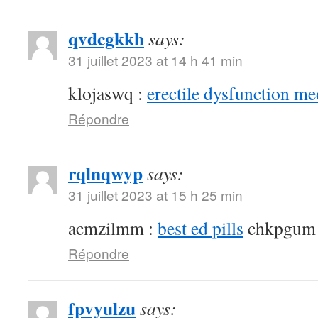
qvdcgkkh
says:
31 juillet 2023 at 14 h 41 min
klojaswq :
erectile dysfunction me
Répondre
rqlnqwyp
says:
31 juillet 2023 at 15 h 25 min
acmzilmm :
best ed pills
chkpgum
Répondre
fpvyulzu
says: