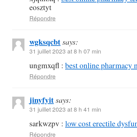
eosztyt
Répondre
wgksqcbt
says:
31 juillet 2023 at 8 h 07 min
ungmxqfl :
best online pharmacy 
Répondre
jinyfyit
says:
31 juillet 2023 at 8 h 41 min
sarkwzpv :
low cost erectile dysfu
Répondre