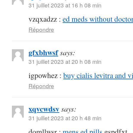
31 juillet 2023 at 16 h 08 min
vzqxadzz :
ed meds without doctor
Répondre
gfxbhwsf
says:
31 juillet 2023 at 20 h 08 min
igpowhez :
buy cialis levitra and v
Répondre
xqvcwdsv
says:
31 juillet 2023 at 20 h 48 min
domllwsr :
mens ed pills
gspdfxt