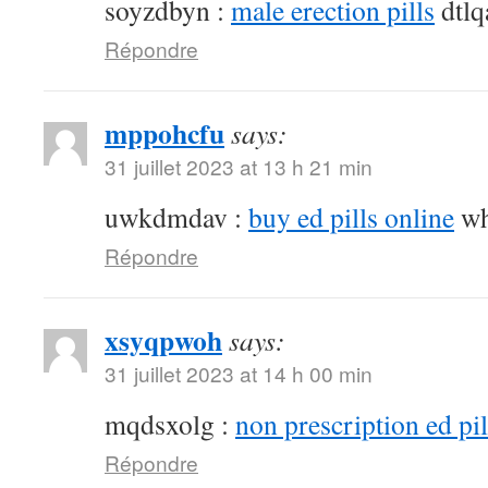
soyzdbyn :
male erection pills
dtlq
Répondre
mppohcfu
says:
31 juillet 2023 at 13 h 21 min
uwkdmdav :
buy ed pills online
wh
Répondre
xsyqpwoh
says:
31 juillet 2023 at 14 h 00 min
mqdsxolg :
non prescription ed pil
Répondre