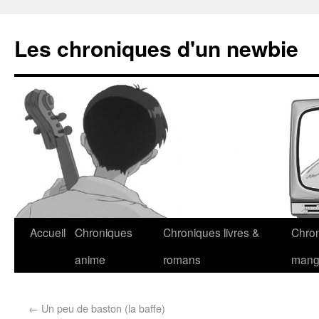
Les chroniques d'un newbie
Accueil
Chroniques
Chroniques livres &
Chro
anime
romans
man
←
Un peu de baston (la baffe)