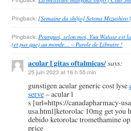
Pingback:
[Semaine du shôjo] Setona Mizushiro
Pingback:
Pourquoi, selon moi, Yuu Watase est l
(et pas que) au monde… – Parole de Libraire !
acular l gitas oftalmicas/
says:
25 juin 2023 at 16 h 55 min
gunstigen acular generic cost lyse
serve
– acular l
s [url=https://canadapharmacy-us
usa.html]ketorolac 10mg get you h
debido ketorolac tromethamine op
price