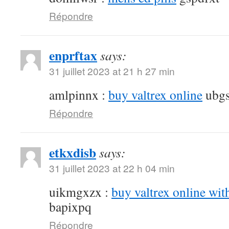
Répondre
enprftax
says:
31 juillet 2023 at 21 h 27 min
amlpinnx :
buy valtrex online
ubgs
Répondre
etkxdisb
says:
31 juillet 2023 at 22 h 04 min
uikmgxzx :
buy valtrex online wit
bapixpq
Répondre