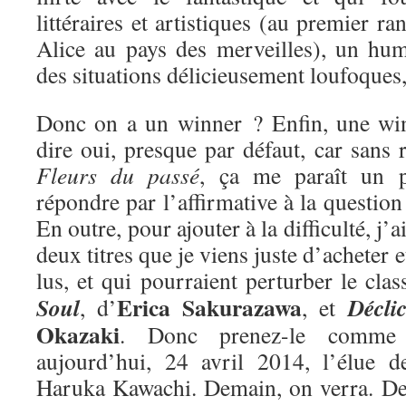
littéraires et artistiques (au premier ra
Alice au pays des merveilles), un hum
des situations délicieusement loufoques
Donc on a un winner ? Enfin, une win
dire oui, presque par défaut, car sans r
Fleurs du passé
, ça me paraît un 
répondre par l’affirmative à la questio
En outre, pour ajouter à la difficulté, j’
deux titres que je viens juste d’acheter e
lus, et qui pourraient perturber le cla
Erica Sakurazawa
Soul
Décli
, d’
, et
Okazaki
. Donc prenez-le comme 
aujourd’hui, 24 avril 2014, l’élue 
Haruka Kawachi. Demain, on verra. De 