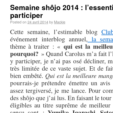
Semaine shôjo 2014 : l’essenti
participer
Posted on
24 avril 2014
by
Mackie
Cette semaine, l’estimable blog
Clu
événement interblog annuel,
la sema
qui est la meill
thème à traiter : «
pourquoi?
» Quand Carolus m’a fait l’
y participer, je n’ai pas osé décliner,
très limitée de ce vaste sujet. Et de fa
bien embêté.
Qui est la meilleure man
pourrais-je prétendre émettre un avis
assez tergiversé, je me lance. Pour com
des shôjo que j’ai lus. En faisant le tou
éligibles au titre suprême de meilleur
Yumiko Igarashi
Seto
sensu sont :
,