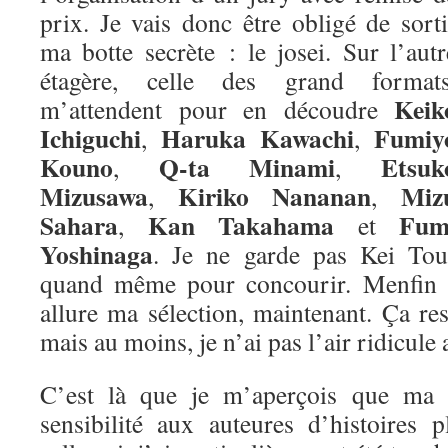
prix. Je vais donc être obligé de sorti
ma botte secrète : le josei. Sur l’autr
étagère, celle des grand formats
Keik
m’attendent pour en découdre
Ichiguchi
Haruka Kawachi
Fumiy
,
,
Kouno
Q-ta Minami
Etsuk
,
,
Mizusawa
Kiriko Nananan
Miz
,
,
Sahara
Kan Takahama
Fum
,
et
Yoshinaga
. Je ne garde pas Kei Tou
quand même pour concourir. Menfin vo
allure ma sélection, maintenant. Ça re
mais au moins, je n’ai pas l’air ridicule 
C’est là que je m’aperçois que ma m
sensibilité aux auteures d’histoires 