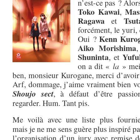
n’est-ce pas ? Alors
Toko Kawai
Mas
,
Ragawa
Tsut
et
forcément, le yuri,
Kenn Kuro
Oui ?
Aiko Morishima
Shuninta
Yufu
, et
on a dit «
la
» me
ben, monsieur Kurogane, merci d’avoir p
Arf, dommage, j’aime vraiment bien v
Shoujo sect
, à défaut d’être passion
regarder. Hum. Tant pis.
Me voilà avec une liste plus fournie
mais je ne me sens guère plus inspiré pa
l’organisation d’un jury avec remise d