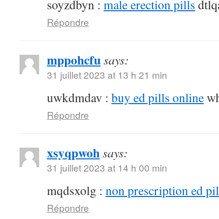
soyzdbyn :
male erection pills
dtlq
Répondre
mppohcfu
says:
31 juillet 2023 at 13 h 21 min
uwkdmdav :
buy ed pills online
wh
Répondre
xsyqpwoh
says:
31 juillet 2023 at 14 h 00 min
mqdsxolg :
non prescription ed pil
Répondre