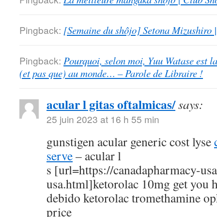
Pingback:
[Semaine du shôjo] Setona Mizushiro
Pingback:
Pourquoi, selon moi, Yuu Watase est l
(et pas que) au monde… – Parole de Libraire !
acular l gitas oftalmicas/
says:
25 juin 2023 at 16 h 55 min
gunstigen acular generic cost lyse
serve
– acular l
s [url=https://canadapharmacy-us
usa.html]ketorolac 10mg get you h
debido ketorolac tromethamine op
price