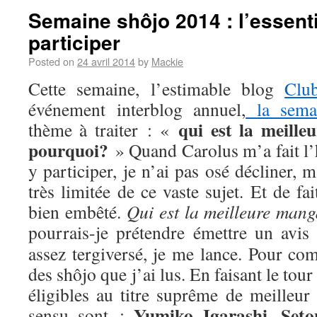
Semaine shôjo 2014 : l’essenti
participer
Posted on
24 avril 2014
by
Mackie
Cette semaine, l’estimable blog
Clu
événement interblog annuel,
la sema
qui est la meill
thème à traiter : «
pourquoi?
» Quand Carolus m’a fait l’
y participer, je n’ai pas osé décliner,
très limitée de ce vaste sujet. Et de fa
bien embêté.
Qui est la meilleure man
pourrais-je prétendre émettre un avis
assez tergiversé, je me lance. Pour com
des shôjo que j’ai lus. En faisant le tou
éligibles au titre suprême de meilleur
Yumiko Igarashi
Seto
sensu sont :
,