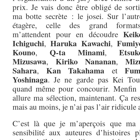
prix. Je vais donc être obligé de sorti
ma botte secrète : le josei. Sur l’autr
étagère, celle des grand formats
Keik
m’attendent pour en découdre
Ichiguchi
Haruka Kawachi
Fumiy
,
,
Kouno
Q-ta Minami
Etsuk
,
,
Mizusawa
Kiriko Nananan
Miz
,
,
Sahara
Kan Takahama
Fum
,
et
Yoshinaga
. Je ne garde pas Kei Tou
quand même pour concourir. Menfin vo
allure ma sélection, maintenant. Ça re
mais au moins, je n’ai pas l’air ridicule 
C’est là que je m’aperçois que ma m
sensibilité aux auteures d’histoires 