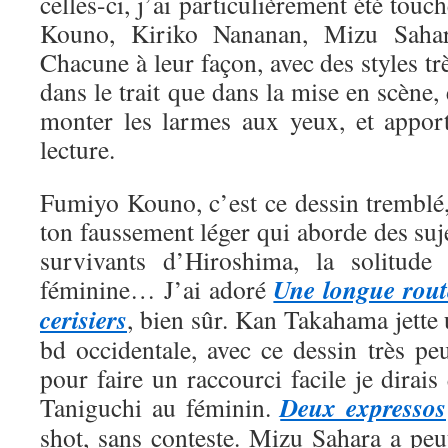
celles-ci, j’ai particulièrement été tou
Kouno, Kiriko Nananan, Mizu Saha
Chacune à leur façon, avec des styles trè
dans le trait que dans la mise en scène, 
monter les larmes aux yeux, et appor
lecture.
Fumiyo Kouno, c’est ce dessin tremblé,
ton faussement léger qui aborde des suje
survivants d’Hiroshima, la solitude 
Une longue rout
féminine… J’ai adoré
cerisiers
, bien sûr. Kan Takahama jette
bd occidentale, avec ce dessin très pe
pour faire un raccourci facile je dirais
Deux expressos
Taniguchi au féminin.
shot, sans conteste. Mizu Sahara a peut