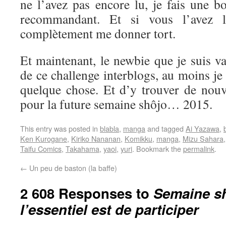
ne l’avez pas encore lu, je fais une b
recommandant. Et si vous l’avez l
complètement me donner tort.
Et maintenant, le newbie que je suis va 
de ce challenge interblogs, au moins je
quelque chose. Et d’y trouver de nouve
pour la future semaine shôjo… 2015.
This entry was posted in
blabla
,
manga
and tagged
Ai Yazawa
,
Ken Kurogane
,
Kiriko Nananan
,
Komikku
,
manga
,
Mizu Sahara
Taifu Comics
,
Takahama
,
yaoi
,
yuri
. Bookmark the
permalink
.
←
Un peu de baston (la baffe)
2 608 Responses to
Semaine sh
l’essentiel est de participer