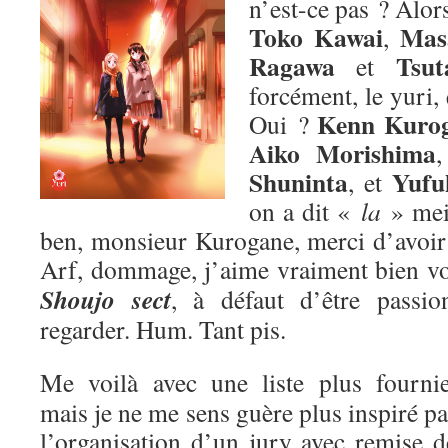
n’est-ce pas ? Alors
Toko Kawai
Mas
,
Ragawa
Tsut
et
forcément, le yuri,
Kenn Kuro
Oui ?
Aiko Morishima
Shuninta
Yufu
, et
on a dit «
la
» me
ben, monsieur Kurogane, merci d’avoir p
Arf, dommage, j’aime vraiment bien v
Shoujo sect
, à défaut d’être passion
regarder. Hum. Tant pis.
Me voilà avec une liste plus fournie
mais je ne me sens guère plus inspiré pa
l’organisation d’un jury avec remise d