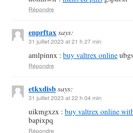
Répondre
enprftax
says:
31 juillet 2023 at 21 h 27 min
amlpinnx :
buy valtrex online
ubgs
Répondre
etkxdisb
says:
31 juillet 2023 at 22 h 04 min
uikmgxzx :
buy valtrex online wit
bapixpq
Répondre