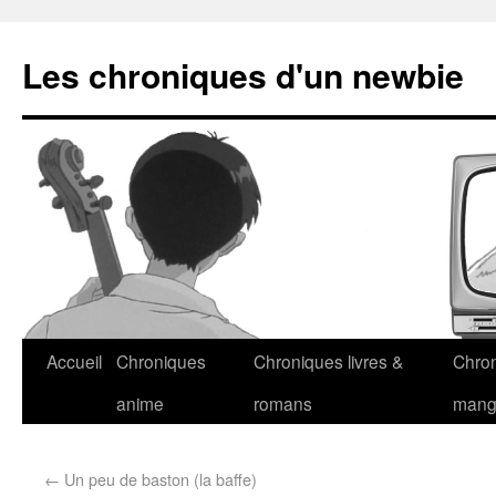
Les chroniques d'un newbie
Accueil
Chroniques
Chroniques livres &
Chro
anime
romans
man
←
Un peu de baston (la baffe)