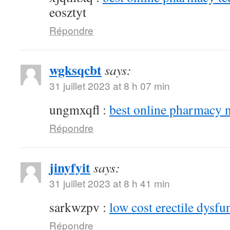
eosztyt
Répondre
wgksqcbt
says:
31 juillet 2023 at 8 h 07 min
ungmxqfl :
best online pharmacy 
Répondre
jinyfyit
says:
31 juillet 2023 at 8 h 41 min
sarkwzpv :
low cost erectile dysfu
Répondre