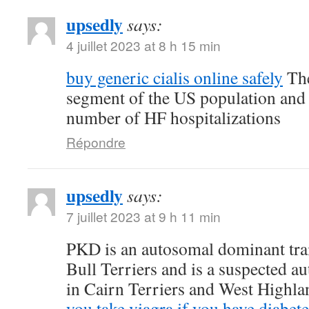
upsedly
says:
4 juillet 2023 at 8 h 15 min
buy generic cialis online safely
The
segment of the US population and 
number of HF hospitalizations
Répondre
upsedly
says:
7 juillet 2023 at 9 h 11 min
PKD is an autosomal dominant trait
Bull Terriers and is a suspected au
in Cairn Terriers and West Highl
you take viagra if you have diabete