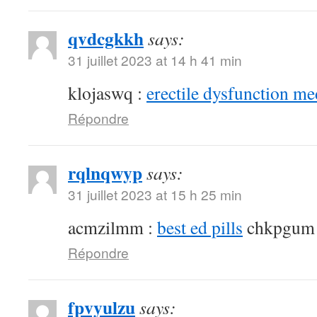
qvdcgkkh
says:
31 juillet 2023 at 14 h 41 min
klojaswq :
erectile dysfunction me
Répondre
rqlnqwyp
says:
31 juillet 2023 at 15 h 25 min
acmzilmm :
best ed pills
chkpgum
Répondre
fpvyulzu
says: