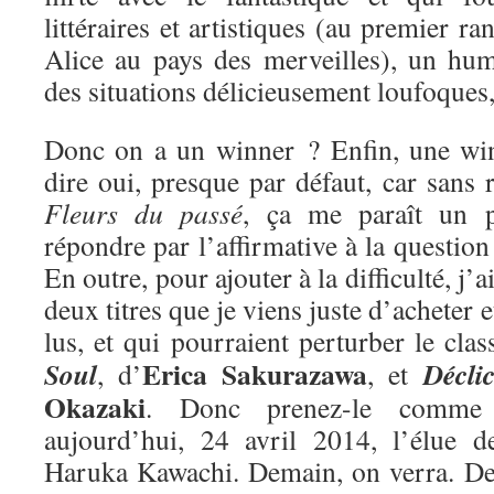
littéraires et artistiques (au premier ra
Alice au pays des merveilles), un hum
des situations délicieusement loufoques
Donc on a un winner ? Enfin, une win
dire oui, presque par défaut, car sans r
Fleurs du passé
, ça me paraît un 
répondre par l’affirmative à la questio
En outre, pour ajouter à la difficulté, j’
deux titres que je viens juste d’acheter e
lus, et qui pourraient perturber le cla
Erica Sakurazawa
Soul
Décli
, d’
, et
Okazaki
. Donc prenez-le comme 
aujourd’hui, 24 avril 2014, l’élue 
Haruka Kawachi. Demain, on verra. De 