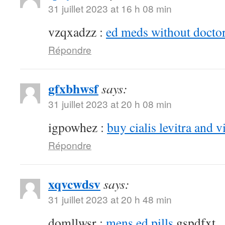
31 juillet 2023 at 16 h 08 min
vzqxadzz :
ed meds without doctor
Répondre
gfxbhwsf
says:
31 juillet 2023 at 20 h 08 min
igpowhez :
buy cialis levitra and v
Répondre
xqvcwdsv
says:
31 juillet 2023 at 20 h 48 min
domllwsr :
mens ed pills
gspdfxt