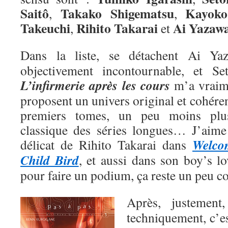
Saitô
Takako Shigematsu
Kayoko
,
,
Takeuchi
Rihito Takarai
Ai
Yazaw
,
et
Dans la liste, se détachent Ai Y
objectivement incontournable, et Se
L’infirmerie après les cours
m’a vraime
proposent un univers original et cohéren
premiers tomes, un peu moins plu
classique des séries longues… J’aime a
Welco
délicat de Rihito Takarai dans
Child Bird
, et aussi dans son boy’s l
pour faire un podium, ça reste un peu 
Après, justemen
techniquement, c’e