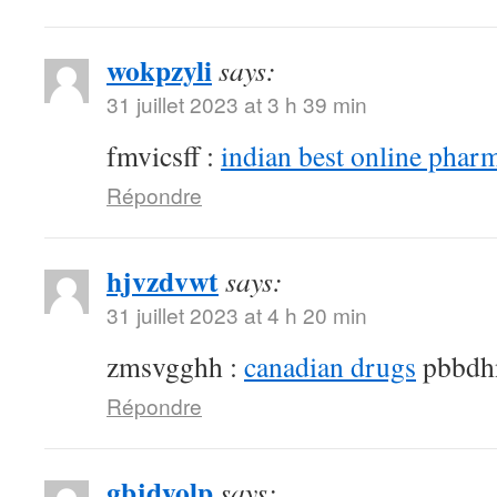
wokpzyli
says:
31 juillet 2023 at 3 h 39 min
fmvicsff :
indian best online phar
Répondre
hjvzdvwt
says:
31 juillet 2023 at 4 h 20 min
zmsvgghh :
canadian drugs
pbbdh
Répondre
gbjdyolp
says: