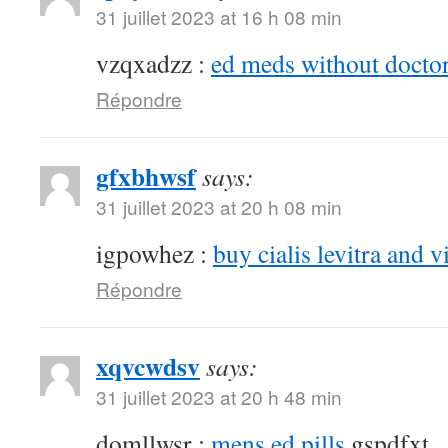
31 juillet 2023 at 16 h 08 min
vzqxadzz :
ed meds without doctor
Répondre
gfxbhwsf
says:
31 juillet 2023 at 20 h 08 min
igpowhez :
buy cialis levitra and v
Répondre
xqvcwdsv
says:
31 juillet 2023 at 20 h 48 min
domllwsr :
mens ed pills
gspdfxt