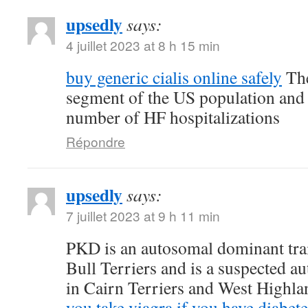
upsedly
says:
4 juillet 2023 at 8 h 15 min
buy generic cialis online safely
The
segment of the US population and 
number of HF hospitalizations
Répondre
upsedly
says:
7 juillet 2023 at 9 h 11 min
PKD is an autosomal dominant trait
Bull Terriers and is a suspected au
in Cairn Terriers and West Highl
you take viagra if you have diabete