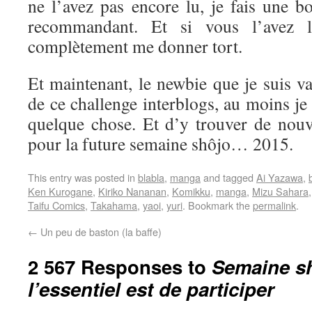
ne l’avez pas encore lu, je fais une b
recommandant. Et si vous l’avez l
complètement me donner tort.
Et maintenant, le newbie que je suis va 
de ce challenge interblogs, au moins je
quelque chose. Et d’y trouver de nouve
pour la future semaine shôjo… 2015.
This entry was posted in
blabla
,
manga
and tagged
Ai Yazawa
,
Ken Kurogane
,
Kiriko Nananan
,
Komikku
,
manga
,
Mizu Sahara
Taifu Comics
,
Takahama
,
yaoi
,
yuri
. Bookmark the
permalink
.
←
Un peu de baston (la baffe)
2 567 Responses to
Semaine sh
l’essentiel est de participer