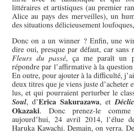
littéraires et artistiques (au premier ra
Alice au pays des merveilles), un hum
des situations délicieusement loufoques
Donc on a un winner ? Enfin, une win
dire oui, presque par défaut, car sans r
Fleurs du passé
, ça me paraît un 
répondre par l’affirmative à la questio
En outre, pour ajouter à la difficulté, j’
deux titres que je viens juste d’acheter e
lus, et qui pourraient perturber le cla
Erica Sakurazawa
Soul
Décli
, d’
, et
Okazaki
. Donc prenez-le comme 
aujourd’hui, 24 avril 2014, l’élue 
Haruka Kawachi. Demain, on verra. De 