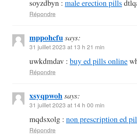
soyzdbyn :
male erection pills
dtlq
Répondre
mppohcfu
says:
31 juillet 2023 at 13 h 21 min
uwkdmdav :
buy ed pills online
wh
Répondre
xsyqpwoh
says:
31 juillet 2023 at 14 h 00 min
mqdsxolg :
non prescription ed pil
Répondre