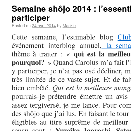
Semaine shôjo 2014 : l’essenti
participer
Posted on
24 avril 2014
by
Mackie
Cette semaine, l’estimable blog
Clu
événement interblog annuel,
la sema
qui est la meill
thème à traiter : «
pourquoi?
» Quand Carolus m’a fait l’
y participer, je n’ai pas osé décliner,
très limitée de ce vaste sujet. Et de fa
bien embêté.
Qui est la meilleure man
pourrais-je prétendre émettre un avis
assez tergiversé, je me lance. Pour com
des shôjo que j’ai lus. En faisant le tou
éligibles au titre suprême de meilleur
Yumiko Igarashi
Seto
sensu sont :
,