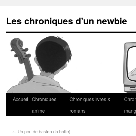
Les chroniques d'un newbie
Accueil
Chroniques
Chroniques livres &
Chro
anime
romans
man
←
Un peu de baston (la baffe)