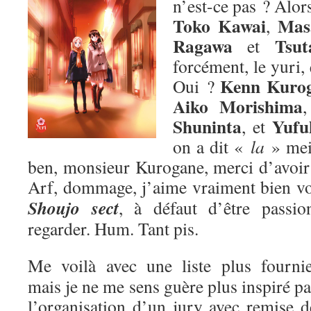
n’est-ce pas ? Alors
Toko Kawai
Mas
,
Ragawa
Tsut
et
forcément, le yuri,
Kenn Kuro
Oui ?
Aiko Morishima
Shuninta
Yufu
, et
on a dit «
la
» me
ben, monsieur Kurogane, merci d’avoir p
Arf, dommage, j’aime vraiment bien v
Shoujo sect
, à défaut d’être passion
regarder. Hum. Tant pis.
Me voilà avec une liste plus fournie
mais je ne me sens guère plus inspiré pa
l’organisation d’un jury avec remise d