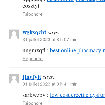
eosztyt
Répondre
wgksqcbt
says:
31 juillet 2023 at 8 h 07 min
ungmxqfl :
best online pharmacy 
Répondre
jinyfyit
says:
31 juillet 2023 at 8 h 41 min
sarkwzpv :
low cost erectile dysfu
Répondre