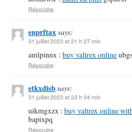
Répondre
enprftax
says:
31 juillet 2023 at 21 h 27 min
amlpinnx :
buy valtrex online
ubgs
Répondre
etkxdisb
says:
31 juillet 2023 at 22 h 04 min
uikmgxzx :
buy valtrex online wit
bapixpq
Répondre