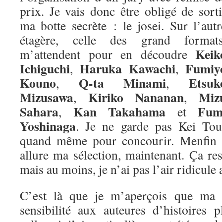
prix. Je vais donc être obligé de sorti
ma botte secrète : le josei. Sur l’autr
étagère, celle des grand formats
Keik
m’attendent pour en découdre
Ichiguchi
Haruka Kawachi
Fumiy
,
,
Kouno
Q-ta Minami
Etsuk
,
,
Mizusawa
Kiriko Nananan
Miz
,
,
Sahara
Kan Takahama
Fum
,
et
Yoshinaga
. Je ne garde pas Kei Tou
quand même pour concourir. Menfin vo
allure ma sélection, maintenant. Ça re
mais au moins, je n’ai pas l’air ridicule 
C’est là que je m’aperçois que ma m
sensibilité aux auteures d’histoires 