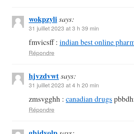
wokpzyli
says:
31 juillet 2023 at 3 h 39 min
fmvicsff :
indian best online phar
Répondre
hjvzdvwt
says:
31 juillet 2023 at 4 h 20 min
zmsvgghh :
canadian drugs
pbbdh
Répondre
gbjdyolp
says: