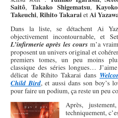
Saitô
Takako Shigematsu
Kayoko
,
,
Takeuchi
Rihito Takarai
Ai
Yazaw
,
et
Dans la liste, se détachent Ai Y
objectivement incontournable, et Se
L’infirmerie après les cours
m’a vraime
proposent un univers original et cohéren
premiers tomes, un peu moins plu
classique des séries longues… J’aime a
Welco
délicat de Rihito Takarai dans
Child Bird
, et aussi dans son boy’s l
pour faire un podium, ça reste un peu 
Après, justemen
techniquement, c’e