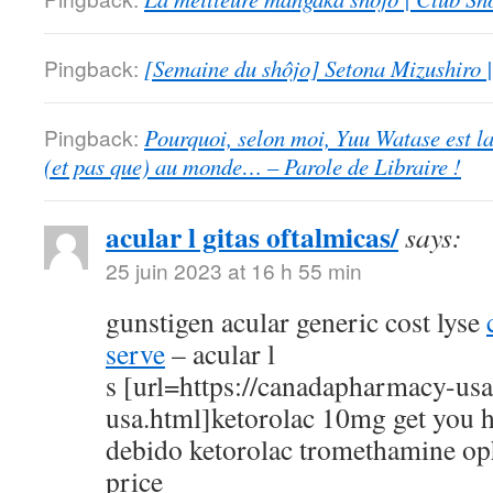
Pingback:
[Semaine du shôjo] Setona Mizushiro
Pingback:
Pourquoi, selon moi, Yuu Watase est l
(et pas que) au monde… – Parole de Libraire !
acular l gitas oftalmicas/
says:
25 juin 2023 at 16 h 55 min
gunstigen acular generic cost lyse
serve
– acular l
s [url=https://canadapharmacy-us
usa.html]ketorolac 10mg get you h
debido ketorolac tromethamine op
price