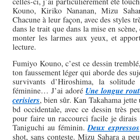
celles-ci, j’ai particulièrement été tou
Kouno, Kiriko Nananan, Mizu Saha
Chacune à leur façon, avec des styles trè
dans le trait que dans la mise en scène, 
monter les larmes aux yeux, et appor
lecture.
Fumiyo Kouno, c’est ce dessin tremblé,
ton faussement léger qui aborde des suje
survivants d’Hiroshima, la solitude 
Une longue rout
féminine… J’ai adoré
cerisiers
, bien sûr. Kan Takahama jette
bd occidentale, avec ce dessin très pe
pour faire un raccourci facile je dirais
Deux expressos
Taniguchi au féminin.
shot, sans conteste. Mizu Sahara a peut