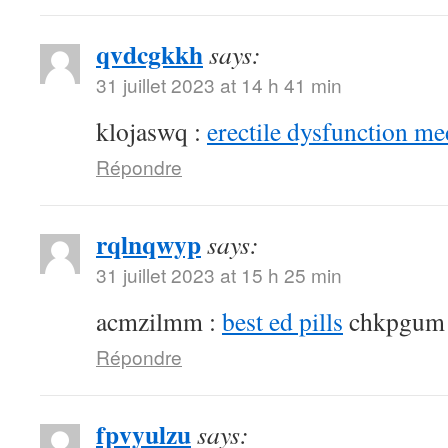
qvdcgkkh
says:
31 juillet 2023 at 14 h 41 min
klojaswq :
erectile dysfunction me
Répondre
rqlnqwyp
says:
31 juillet 2023 at 15 h 25 min
acmzilmm :
best ed pills
chkpgum
Répondre
fpvyulzu
says: