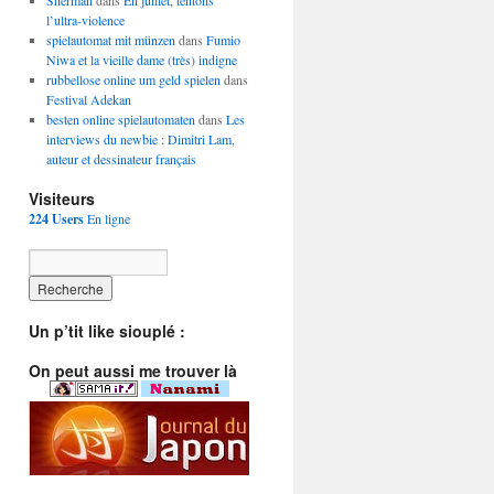
Sherman
dans
En juillet, tentons
l’ultra-violence
spielautomat mit münzen
dans
Fumio
Niwa et la vieille dame (très) indigne
rubbellose online um geld spielen
dans
Festival Adekan
besten online spielautomaten
dans
Les
interviews du newbie : Dimitri Lam,
auteur et dessinateur français
Visiteurs
224 Users
En ligne
Un p’tit like siouplé :
On peut aussi me trouver là