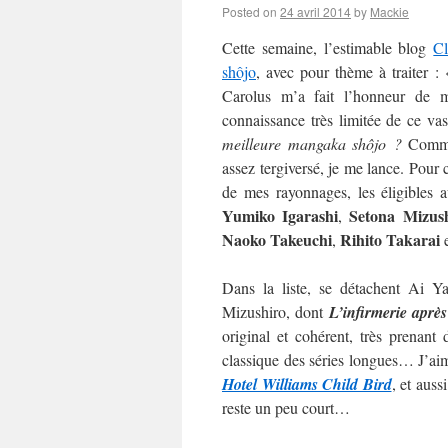
Posted on
24 avril 2014
by
Mackie
Cette semaine, l’estimable blog
C
shôjo
, avec pour thème à traiter :
Carolus m’a fait l’honneur de m’
connaissance très limitée de ce va
meilleure mangaka shôjo ?
Commen
assez tergiversé, je me lance. Pour c
de mes rayonnages, les éligibles 
Yumiko Igarashi
Setona Mizus
,
Naoko
Takeuchi
Rihito Takarai
,
Dans la liste, se détachent Ai 
Mizushiro, dont
L’infirmerie après
original et cohérent, très prenan
classique des séries longues… J’aime
Hotel Williams Child Bird
, et auss
reste un peu court…