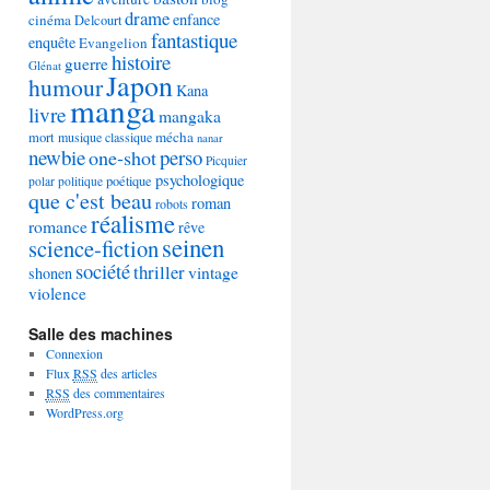
drame
enfance
cinéma
Delcourt
fantastique
enquête
Evangelion
histoire
guerre
Glénat
Japon
humour
Kana
manga
livre
mangaka
mécha
mort
musique classique
nanar
newbie
perso
one-shot
Picquier
psychologique
poétique
polar
politique
que c'est beau
roman
robots
réalisme
romance
rêve
seinen
science-fiction
société
thriller
vintage
shonen
violence
Salle des machines
Connexion
Flux
RSS
des articles
RSS
des commentaires
WordPress.org