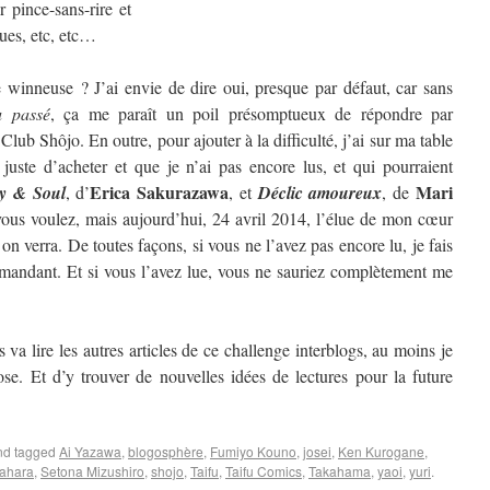
 pince-sans-rire et
ques, etc, etc…
winneuse ? J’ai envie de dire oui, presque par défaut, car sans
u passé
, ça me paraît un poil présomptueux de répondre par
 Club Shôjo. En outre, pour ajouter à la difficulté, j’ai sur ma table
 juste d’acheter et que je n’ai pas encore lus, et qui pourraient
Erica Sakurazawa
Mari
y & Soul
, d’
, et
Déclic amoureux
, de
us voulez, mais aujourd’hui, 24 avril 2014, l’élue de mon cœur
 verra. De toutes façons, si vous ne l’avez pas encore lu, je fais
mandant. Et si vous l’avez lue, vous ne sauriez complètement me
 va lire les autres articles de ce challenge interblogs, au moins je
se. Et d’y trouver de nouvelles idées de lectures pour la future
d tagged
Ai Yazawa
,
blogosphère
,
Fumiyo Kouno
,
josei
,
Ken Kurogane
,
ahara
,
Setona Mizushiro
,
shojo
,
Taifu
,
Taifu Comics
,
Takahama
,
yaoi
,
yuri
.