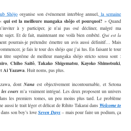
lub Shôjo
organise son événement interblog annuel,
la semaine
qui est la meilleure mangaka shôjo et pourquoi?
 «
» Quand
inviter à y participer, je n’ai pas osé décliner, malgré ma
ste sujet. Et de fait, maintenant me voilà bien embêté.
Qui est la
t pourrais-je prétendre émettre un avis aussi définitif…
Mais
ommencer, je fais le tour des shôjo que j’ai lus. En faisant le tour
au titre suprême de meilleur mangaka shôjo stricto sensu sont :
hiro
Chiho Saitô
Takako Shigematsu
Kayoko
Shimotsuki
,
,
,
,
Ai
Yazawa
et
. Huit noms, pas plus.
Yazawa, dont
Nana
est objectivement incontournable, et Setona
 les cours
m’a vraiment intrigué. Les deux proposent un univers
t dans les premiers tomes, un peu moins plus tard. Le problème
 aussi le trait léger et délicat de Rihito Takarai dans
Welcome to
i dans son boy’s love
Seven Days
– mais pour faire un podium, ça