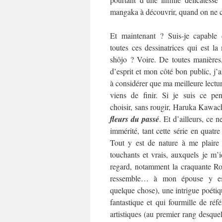
mangaka à découvrir, quand on ne co
Et maintenant ? Suis-je capable 
toutes ces dessinatrices qui est l
shôjo ? Voire. De toutes manières
d’esprit et mon côté bon public, j’
à considérer que ma meilleure lecture
viens de finir. Si je suis ce pen
choisir, sans rougir, Haruka Kawac
fleurs du passé
. Et d’ailleurs, ce ne
immérité, tant cette série en quat
Tout y est de nature à me plaire
touchants et vrais, auxquels je m’i
regard, notamment la craquante Rok
ressemble… à mon épouse y es
quelque chose), une intrigue poétiqu
fantastique et qui fourmille de référ
artistiques (au premier rang desquel