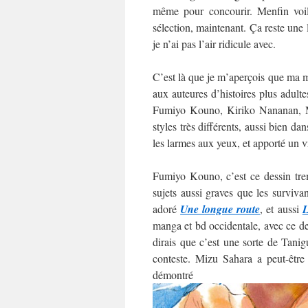
même pour concourir. Menfin voilà
sélection, maintenant. Ça reste une
je n’ai pas l’air ridicule avec.
C’est là que je m’aperçois que ma mo
aux auteures d’histoires plus adultes
Fumiyo Kouno, Kiriko Nananan, M
styles très différents, aussi bien da
les larmes aux yeux, et apporté un v
Fumiyo Kouno, c’est ce dessin trem
sujets aussi graves que les surviva
adoré
Une longue route
, et aussi
L
manga et bd occidentale, avec ce des
dirais que c’est une sorte de Tani
conteste. Mizu Sahara a peut-être
démo