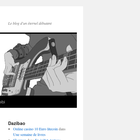
Le blog d'un éternel débutant
ibi
Dazibao
Online casino 10 Euro litecoin
dans
Une semaine de livres