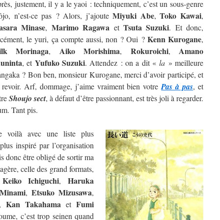
rès, justement, il y a le yaoi : techniquement, c’est un sous-genre
Miyuki Abe
Toko Kawai
ôjo, n’est-ce pas ? Alors, j’ajoute
,
,
sara Minase
Marimo Ragawa
Tsuta Suzuki
,
et
. Et donc,
Kenn Kurogane
rcément, le yuri, ça compte aussi, non ? Oui ?
,
ilk Morinaga
Aiko Morishima
Rokuroichi
Amano
,
,
,
uninta
Yufuko Suzuki
, et
. Attendez : on a dit «
la
» meilleure
ngaka ? Bon ben, monsieur Kurogane, merci d’avoir participé, et
 revoir. Arf, dommage, j’aime vraiment bien votre
Pas à pas
, et
tre
Shoujo sect
, à défaut d’être passionnant, est très joli à regarder.
m. Tant pis.
 voilà avec une liste plus
lus inspiré par l’organisation
is donc être obligé de sortir ma
étagère, celle des grand formats,
Keiko Ichiguchi
Haruka
e
,
 Minami
Etsuko Mizusawa
,
,
Kan Takahama
Fumi
,
et
oume, c’est trop seinen quand