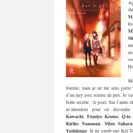
Ap
sh
Ma
fo
M
Sh
ma
au
vo
Hu
Me
fournie, mais je ne me sens guère p
d’un jury avec remise de prix. Je va
botte secrète : le josei. Sur l’autre 
m’attendent pour en découdr
Kawachi
Fumiyo Kouno
Q-ta
,
,
Kiriko Nananan
Mizu Sahara
,
Yoshinaga
. Je ne garde pas Kei T