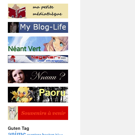
Guten Tag
anime
baston
aventure
blog