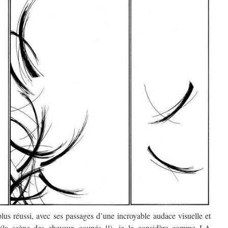
plus réussi, avec ses passages d’une incroyable audace visuelle et
se (la scène des cheveux coupés !!), je la considère comme LA