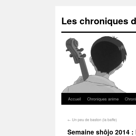
Les chroniques d
Accueil
Chroniques anime
Chroni
←
Un peu de baston (la baffe)
Semaine shôjo 2014 : l