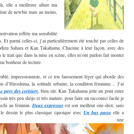
, elle a meilleure allure ma
 liste de newbie mais au moins,
tivation reflète ma sensibilité
. Et parmi celles-ci, j’ai particulièrement été touché par celles de
izu Sahara et Kan Takahama. Chacune à leur façon, avec des
ns le trait que dans la mise en scène, elles m’ont parfois fait monter
rai bonheur de lecture.
blé, impressionniste, et ce ton faussement léger qui aborde des
nts d’Hiroshima, la solitude urbaine, la condition féminine… J’ai
e pays des cerisiers
, bien sûr. Kan Takahama jette un pont entre
sin très peu shôjo et très mature, pour faire un raccourci facile je
guchi au féminin.
Deux expressos
est son meilleur one-shot, sans
 le dessin le plus classique (quoique avec
Un bus passe
elle a
ntré une