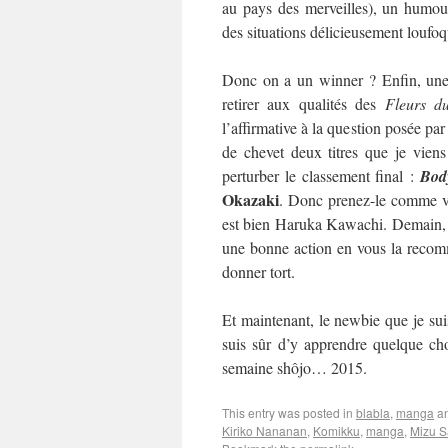
au pays des merveilles), un humour
des situations délicieusement loufo
Donc on a un winner ? Enfin, une 
retirer aux qualités des
Fleurs d
l’affirmative à la question posée par
de chevet deux titres que je viens
perturber le classement final :
Bod
Okazaki
. Donc prenez-le comme vo
est bien Haruka Kawachi. Demain, on
une bonne action en vous la recom
donner tort.
Et maintenant, le newbie que je suis
suis sûr d’y apprendre quelque cho
semaine shôjo… 2015.
This entry was posted in
blabla
,
manga
an
Kiriko Nananan
,
Komikku
,
manga
,
Mizu S