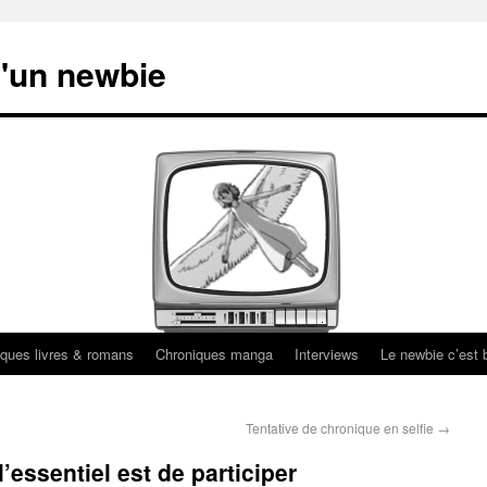
'un newbie
ques livres & romans
Chroniques manga
Interviews
Le newbie c’est b
Tentative de chronique en selfie
→
’essentiel est de participer