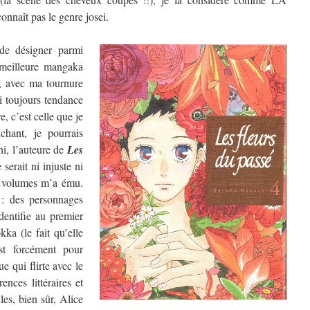
nnaît pas le genre josei.
de désigner parmi
a meilleure mangaka
, avec ma tournure
ai toujours tendance
, c’est celle que je
chant, je pourrais
hi, l’auteure de
Les
 serait ni injuste ni
re volumes m’a ému.
 : des personnages
dentifie au premier
ka (le fait qu’elle
t forcément pour
e qui flirte avec le
ences littéraires et
les, bien sûr, Alice