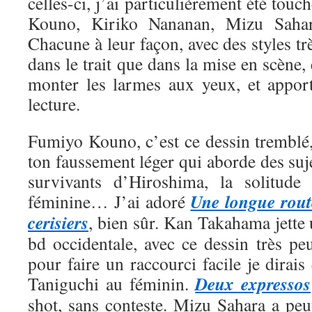
celles-ci, j’ai particulièrement été tou
Kouno, Kiriko Nananan, Mizu Saha
Chacune à leur façon, avec des styles trè
dans le trait que dans la mise en scène, 
monter les larmes aux yeux, et appor
lecture.
Fumiyo Kouno, c’est ce dessin tremblé,
ton faussement léger qui aborde des suje
survivants d’Hiroshima, la solitude 
Une longue rout
féminine… J’ai adoré
cerisiers
, bien sûr. Kan Takahama jette
bd occidentale, avec ce dessin très pe
pour faire un raccourci facile je dirais
Deux expressos
Taniguchi au féminin.
shot, sans conteste. Mizu Sahara a peut