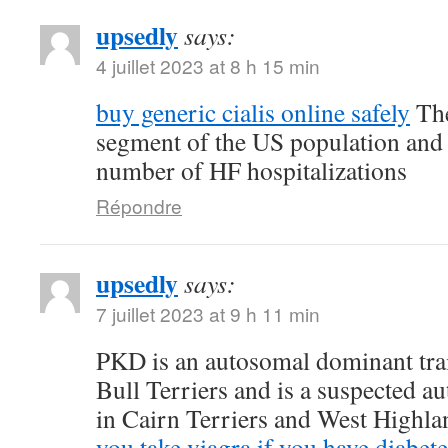
upsedly
says:
4 juillet 2023 at 8 h 15 min
buy generic cialis online safely
The
segment of the US population and 
number of HF hospitalizations
Répondre
upsedly
says:
7 juillet 2023 at 9 h 11 min
PKD is an autosomal dominant trait
Bull Terriers and is a suspected au
in Cairn Terriers and West Highl
you take viagra if you have diabete