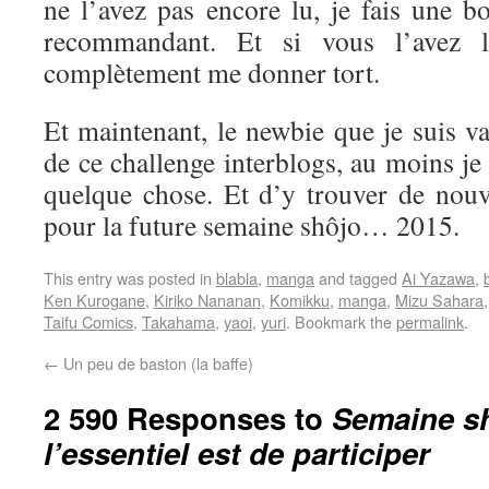
ne l’avez pas encore lu, je fais une b
recommandant. Et si vous l’avez l
complètement me donner tort.
Et maintenant, le newbie que je suis va 
de ce challenge interblogs, au moins je
quelque chose. Et d’y trouver de nouve
pour la future semaine shôjo… 2015.
This entry was posted in
blabla
,
manga
and tagged
Ai Yazawa
,
Ken Kurogane
,
Kiriko Nananan
,
Komikku
,
manga
,
Mizu Sahara
Taifu Comics
,
Takahama
,
yaoi
,
yuri
. Bookmark the
permalink
.
←
Un peu de baston (la baffe)
2 590 Responses to
Semaine sh
l’essentiel est de participer