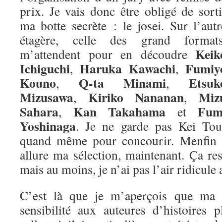
prix. Je vais donc être obligé de sorti
ma botte secrète : le josei. Sur l’autr
étagère, celle des grand formats
Keik
m’attendent pour en découdre
Ichiguchi
Haruka Kawachi
Fumiy
,
,
Kouno
Q-ta Minami
Etsuk
,
,
Mizusawa
Kiriko Nananan
Miz
,
,
Sahara
Kan Takahama
Fum
,
et
Yoshinaga
. Je ne garde pas Kei Tou
quand même pour concourir. Menfin vo
allure ma sélection, maintenant. Ça re
mais au moins, je n’ai pas l’air ridicule 
C’est là que je m’aperçois que ma m
sensibilité aux auteures d’histoires 