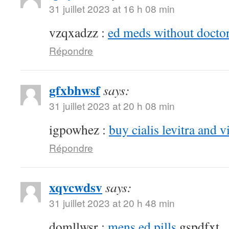
31 juillet 2023 at 16 h 08 min
vzqxadzz :
ed meds without doctor
Répondre
gfxbhwsf
says:
31 juillet 2023 at 20 h 08 min
igpowhez :
buy cialis levitra and v
Répondre
xqvcwdsv
says:
31 juillet 2023 at 20 h 48 min
domllwsr :
mens ed pills
gspdfxt