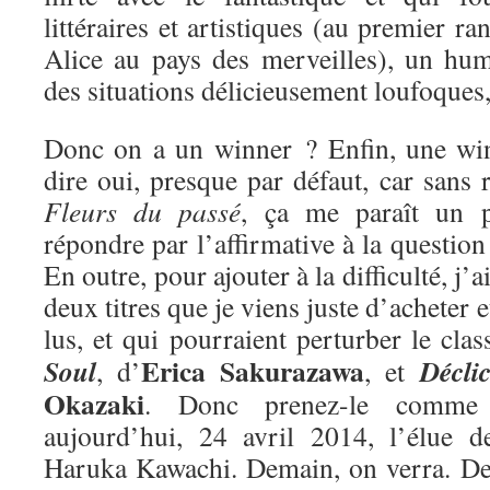
littéraires et artistiques (au premier ra
Alice au pays des merveilles), un hum
des situations délicieusement loufoques
Donc on a un winner ? Enfin, une win
dire oui, presque par défaut, car sans r
Fleurs du passé
, ça me paraît un 
répondre par l’affirmative à la questio
En outre, pour ajouter à la difficulté, j’
deux titres que je viens juste d’acheter e
lus, et qui pourraient perturber le cla
Erica Sakurazawa
Soul
Décli
, d’
, et
Okazaki
. Donc prenez-le comme 
aujourd’hui, 24 avril 2014, l’élue 
Haruka Kawachi. Demain, on verra. De 