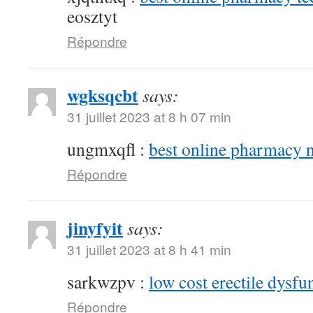
eosztyt
Répondre
wgksqcbt
says:
31 juillet 2023 at 8 h 07 min
ungmxqfl :
best online pharmacy 
Répondre
jinyfyit
says:
31 juillet 2023 at 8 h 41 min
sarkwzpv :
low cost erectile dysfu
Répondre