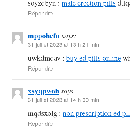
soyzdbyn :
male erection pills
dtlq
Répondre
mppohcfu
says:
31 juillet 2023 at 13 h 21 min
uwkdmdav :
buy ed pills online
wh
Répondre
xsyqpwoh
says:
31 juillet 2023 at 14 h 00 min
mqdsxolg :
non prescription ed pil
Répondre