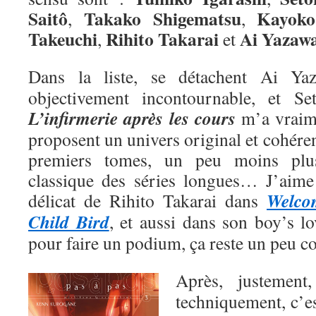
Saitô
Takako Shigematsu
Kayoko
,
,
Takeuchi
Rihito Takarai
Ai
Yazaw
,
et
Dans la liste, se détachent Ai Y
objectivement incontournable, et Se
L’infirmerie après les cours
m’a vraime
proposent un univers original et cohéren
premiers tomes, un peu moins plu
classique des séries longues… J’aime a
Welco
délicat de Rihito Takarai dans
Child Bird
, et aussi dans son boy’s l
pour faire un podium, ça reste un peu 
Après, justemen
techniquement, c’e