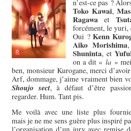
n’est-ce pas ? Alors
Toko Kawai
Mas
,
Ragawa
Tsut
et
forcément, le yuri,
Kenn Kuro
Oui ?
Aiko Morishima
Shuninta
Yufu
, et
on a dit «
la
» me
ben, monsieur Kurogane, merci d’avoir p
Arf, dommage, j’aime vraiment bien v
Shoujo sect
, à défaut d’être passion
regarder. Hum. Tant pis.
Me voilà avec une liste plus fournie
mais je ne me sens guère plus inspiré pa
l’organisation d’un jury avec remise d