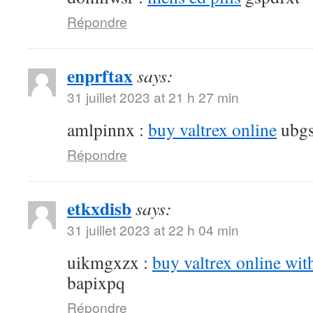
Répondre
enprftax
says:
31 juillet 2023 at 21 h 27 min
amlpinnx :
buy valtrex online
ubgs
Répondre
etkxdisb
says:
31 juillet 2023 at 22 h 04 min
uikmgxzx :
buy valtrex online wit
bapixpq
Répondre