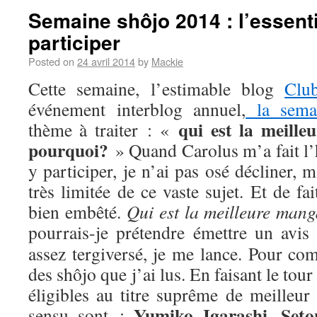
Semaine shôjo 2014 : l’essenti
participer
Posted on
24 avril 2014
by
Mackie
Cette semaine, l’estimable blog
Clu
événement interblog annuel,
la sema
qui est la meill
thème à traiter : «
pourquoi?
» Quand Carolus m’a fait l’
y participer, je n’ai pas osé décliner,
très limitée de ce vaste sujet. Et de fa
bien embêté.
Qui est la meilleure man
pourrais-je prétendre émettre un avis
assez tergiversé, je me lance. Pour com
des shôjo que j’ai lus. En faisant le tou
éligibles au titre suprême de meilleur
Yumiko Igarashi
Seto
sensu sont :
,