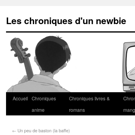
Les chroniques d'un newbie
Accueil
Chroniques
Chroniques livres &
Chro
anime
romans
man
←
Un peu de baston (la baffe)