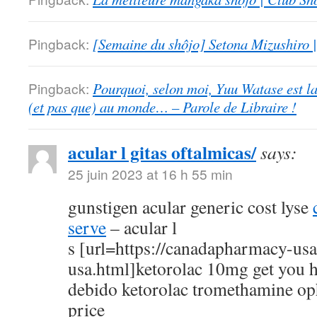
Pingback:
[Semaine du shôjo] Setona Mizushiro
Pingback:
Pourquoi, selon moi, Yuu Watase est l
(et pas que) au monde… – Parole de Libraire !
acular l gitas oftalmicas/
says:
25 juin 2023 at 16 h 55 min
gunstigen acular generic cost lyse
serve
– acular l
s [url=https://canadapharmacy-us
usa.html]ketorolac 10mg get you h
debido ketorolac tromethamine op
price