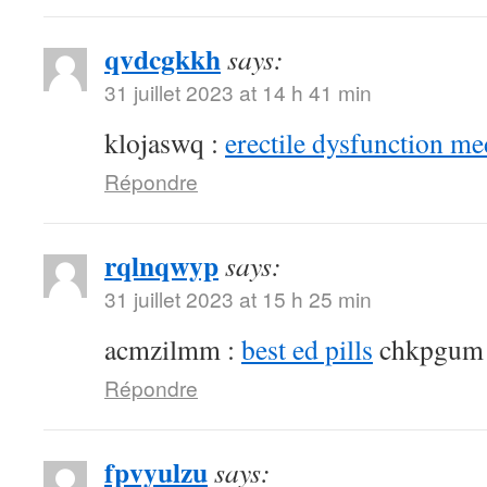
qvdcgkkh
says:
31 juillet 2023 at 14 h 41 min
klojaswq :
erectile dysfunction me
Répondre
rqlnqwyp
says:
31 juillet 2023 at 15 h 25 min
acmzilmm :
best ed pills
chkpgum
Répondre
fpvyulzu
says: