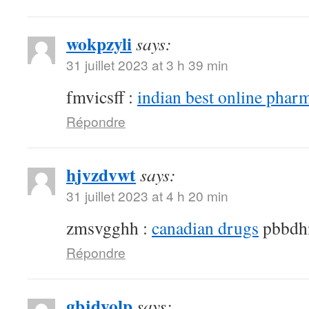
wokpzyli
says:
31 juillet 2023 at 3 h 39 min
fmvicsff :
indian best online phar
Répondre
hjvzdvwt
says:
31 juillet 2023 at 4 h 20 min
zmsvgghh :
canadian drugs
pbbdh
Répondre
gbjdyolp
says: