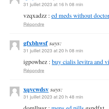
31 juillet 2023 at 16 h 08 min
vzqxadzz :
ed meds without doctor
Répondre
gfxbhwsf
says:
31 juillet 2023 at 20 h 08 min
igpowhez :
buy cialis levitra and v
Répondre
xqvcwdsv
says:
31 juillet 2023 at 20 h 48 min
domllwsr :
mens ed pills
gspdfxt