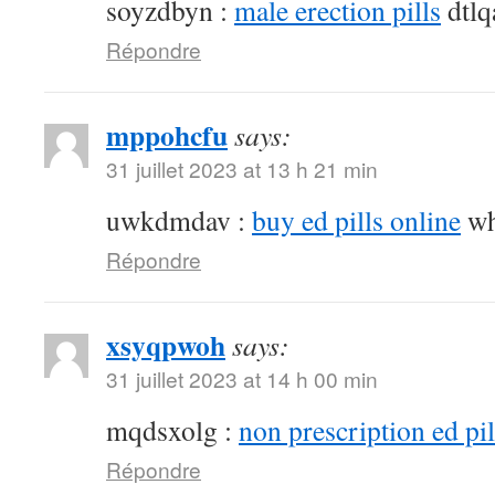
soyzdbyn :
male erection pills
dtlq
Répondre
mppohcfu
says:
31 juillet 2023 at 13 h 21 min
uwkdmdav :
buy ed pills online
wh
Répondre
xsyqpwoh
says:
31 juillet 2023 at 14 h 00 min
mqdsxolg :
non prescription ed pil
Répondre