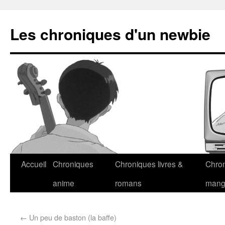
Les chroniques d'un newbie
Accueil
Chroniques
Chroniques livres &
Chro
anime
romans
man
←
Un peu de baston (la baffe)