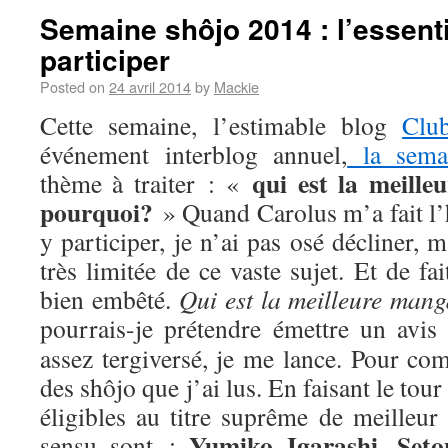
Semaine shôjo 2014 : l’essenti
participer
Posted on
24 avril 2014
by
Mackie
Cette semaine, l’estimable blog
Clu
événement interblog annuel,
la sema
qui est la meill
thème à traiter : «
pourquoi?
» Quand Carolus m’a fait l’
y participer, je n’ai pas osé décliner,
très limitée de ce vaste sujet. Et de fa
bien embêté.
Qui est la meilleure man
pourrais-je prétendre émettre un avis
assez tergiversé, je me lance. Pour com
des shôjo que j’ai lus. En faisant le tou
éligibles au titre suprême de meilleur
Yumiko Igarashi
Seto
sensu sont :
,