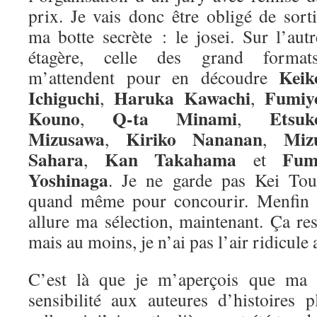
prix. Je vais donc être obligé de sorti
ma botte secrète : le josei. Sur l’autr
étagère, celle des grand formats
Keik
m’attendent pour en découdre
Ichiguchi
Haruka Kawachi
Fumiy
,
,
Kouno
Q-ta Minami
Etsuk
,
,
Mizusawa
Kiriko Nananan
Miz
,
,
Sahara
Kan Takahama
Fum
,
et
Yoshinaga
. Je ne garde pas Kei Tou
quand même pour concourir. Menfin vo
allure ma sélection, maintenant. Ça re
mais au moins, je n’ai pas l’air ridicule 
C’est là que je m’aperçois que ma m
sensibilité aux auteures d’histoires 