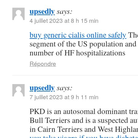
upsedly
says:
4 juillet 2023 at 8 h 15 min
buy generic cialis online safely
The
segment of the US population and 
number of HF hospitalizations
Répondre
upsedly
says:
7 juillet 2023 at 9 h 11 min
PKD is an autosomal dominant trait
Bull Terriers and is a suspected au
in Cairn Terriers and West Highl
you take viagra if you have diabete