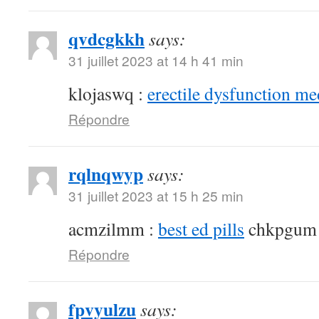
qvdcgkkh
says:
31 juillet 2023 at 14 h 41 min
klojaswq :
erectile dysfunction me
Répondre
rqlnqwyp
says:
31 juillet 2023 at 15 h 25 min
acmzilmm :
best ed pills
chkpgum
Répondre
fpvyulzu
says: