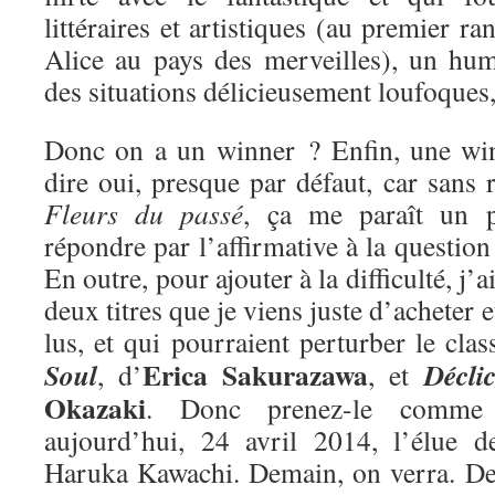
littéraires et artistiques (au premier ra
Alice au pays des merveilles), un hum
des situations délicieusement loufoques
Donc on a un winner ? Enfin, une win
dire oui, presque par défaut, car sans r
Fleurs du passé
, ça me paraît un 
répondre par l’affirmative à la questio
En outre, pour ajouter à la difficulté, j’
deux titres que je viens juste d’acheter e
lus, et qui pourraient perturber le cla
Erica Sakurazawa
Soul
Décli
, d’
, et
Okazaki
. Donc prenez-le comme 
aujourd’hui, 24 avril 2014, l’élue 
Haruka Kawachi. Demain, on verra. De 