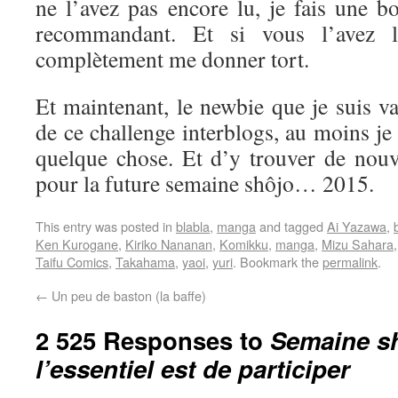
ne l’avez pas encore lu, je fais une b
recommandant. Et si vous l’avez l
complètement me donner tort.
Et maintenant, le newbie que je suis va 
de ce challenge interblogs, au moins je
quelque chose. Et d’y trouver de nouve
pour la future semaine shôjo… 2015.
This entry was posted in
blabla
,
manga
and tagged
Ai Yazawa
,
Ken Kurogane
,
Kiriko Nananan
,
Komikku
,
manga
,
Mizu Sahara
Taifu Comics
,
Takahama
,
yaoi
,
yuri
. Bookmark the
permalink
.
←
Un peu de baston (la baffe)
2 525 Responses to
Semaine sh
l’essentiel est de participer