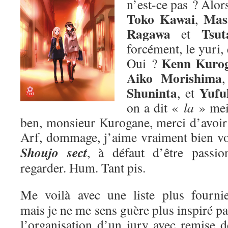
n’est-ce pas ? Alors
Toko Kawai
Mas
,
Ragawa
Tsut
et
forcément, le yuri,
Kenn Kuro
Oui ?
Aiko Morishima
Shuninta
Yufu
, et
on a dit «
la
» me
ben, monsieur Kurogane, merci d’avoir p
Arf, dommage, j’aime vraiment bien v
Shoujo sect
, à défaut d’être passion
regarder. Hum. Tant pis.
Me voilà avec une liste plus fournie
mais je ne me sens guère plus inspiré pa
l’organisation d’un jury avec remise d