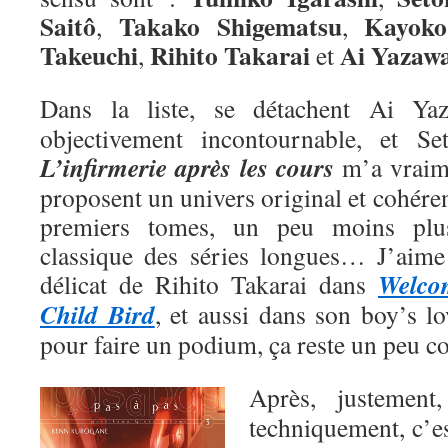
Saitô
Takako Shigematsu
Kayoko
,
,
Takeuchi
Rihito Takarai
Ai
Yazaw
,
et
Dans la liste, se détachent Ai Y
objectivement incontournable, et Se
L’infirmerie après les cours
m’a vraime
proposent un univers original et cohéren
premiers tomes, un peu moins plu
classique des séries longues… J’aime a
Welco
délicat de Rihito Takarai dans
Child Bird
, et aussi dans son boy’s l
pour faire un podium, ça reste un peu 
Après, justemen
techniquement, c’e