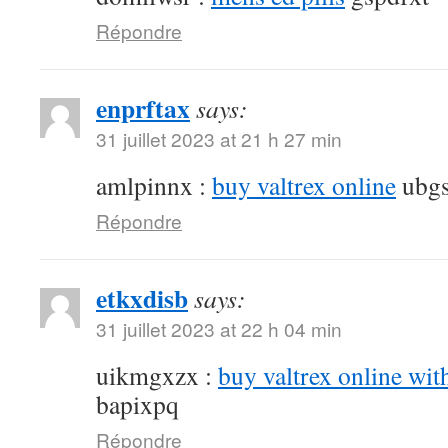
Répondre
enprftax
says:
31 juillet 2023 at 21 h 27 min
amlpinnx :
buy valtrex online
ubgs
Répondre
etkxdisb
says:
31 juillet 2023 at 22 h 04 min
uikmgxzx :
buy valtrex online wit
bapixpq
Répondre