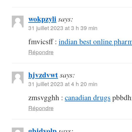
wokpzyli
says:
31 juillet 2023 at 3 h 39 min
fmvicsff :
indian best online phar
Répondre
hjvzdvwt
says:
31 juillet 2023 at 4 h 20 min
zmsvgghh :
canadian drugs
pbbdh
Répondre
gbjdyolp
says: