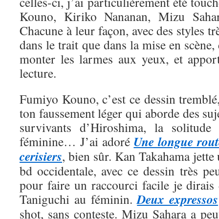
celles-ci, j’ai particulièrement été tou
Kouno, Kiriko Nananan, Mizu Saha
Chacune à leur façon, avec des styles trè
dans le trait que dans la mise en scène, 
monter les larmes aux yeux, et appor
lecture.
Fumiyo Kouno, c’est ce dessin tremblé,
ton faussement léger qui aborde des suje
survivants d’Hiroshima, la solitude 
Une longue rout
féminine… J’ai adoré
cerisiers
, bien sûr. Kan Takahama jette
bd occidentale, avec ce dessin très pe
pour faire un raccourci facile je dirais
Deux expressos
Taniguchi au féminin.
shot, sans conteste. Mizu Sahara a peut