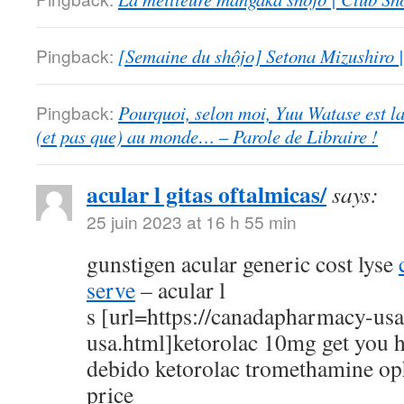
Pingback:
[Semaine du shôjo] Setona Mizushiro
Pingback:
Pourquoi, selon moi, Yuu Watase est l
(et pas que) au monde… – Parole de Libraire !
acular l gitas oftalmicas/
says:
25 juin 2023 at 16 h 55 min
gunstigen acular generic cost lyse
serve
– acular l
s [url=https://canadapharmacy-us
usa.html]ketorolac 10mg get you h
debido ketorolac tromethamine op
price