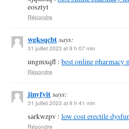
eosztyt
Répondre
wgksqcbt
says:
31 juillet 2023 at 8 h 07 min
ungmxqfl :
best online pharmacy 
Répondre
jinyfyit
says:
31 juillet 2023 at 8 h 41 min
sarkwzpv :
low cost erectile dysfu
Répondre