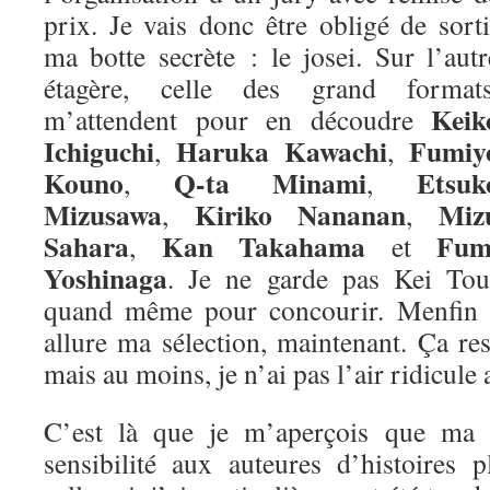
prix. Je vais donc être obligé de sorti
ma botte secrète : le josei. Sur l’autr
étagère, celle des grand formats
Keik
m’attendent pour en découdre
Ichiguchi
Haruka Kawachi
Fumiy
,
,
Kouno
Q-ta Minami
Etsuk
,
,
Mizusawa
Kiriko Nananan
Miz
,
,
Sahara
Kan Takahama
Fum
,
et
Yoshinaga
. Je ne garde pas Kei Tou
quand même pour concourir. Menfin vo
allure ma sélection, maintenant. Ça re
mais au moins, je n’ai pas l’air ridicule 
C’est là que je m’aperçois que ma m
sensibilité aux auteures d’histoires 