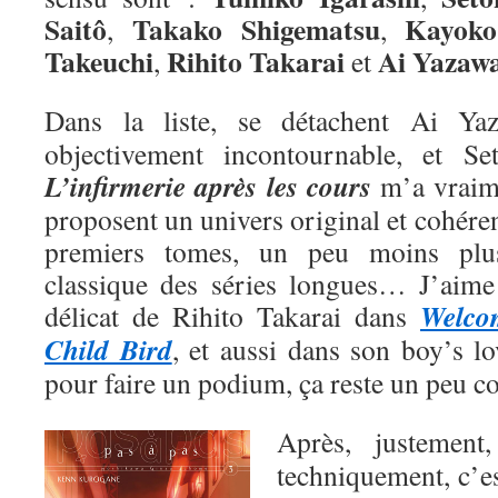
Saitô
Takako Shigematsu
Kayoko
,
,
Takeuchi
Rihito Takarai
Ai
Yazaw
,
et
Dans la liste, se détachent Ai Y
objectivement incontournable, et Se
L’infirmerie après les cours
m’a vraime
proposent un univers original et cohéren
premiers tomes, un peu moins plu
classique des séries longues… J’aime a
Welco
délicat de Rihito Takarai dans
Child Bird
, et aussi dans son boy’s l
pour faire un podium, ça reste un peu 
Après, justemen
techniquement, c’e