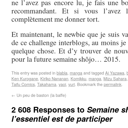
ne l’avez pas encore lu, je fais une b
recommandant. Et si vous l’avez l
complètement me donner tort.
Et maintenant, le newbie que je suis va 
de ce challenge interblogs, au moins je
quelque chose. Et d’y trouver de nouve
pour la future semaine shôjo… 2015.
This entry was posted in
blabla
,
manga
and tagged
Ai Yazawa
,
Ken Kurogane
,
Kiriko Nananan
,
Komikku
,
manga
,
Mizu Sahara
Taifu Comics
,
Takahama
,
yaoi
,
yuri
. Bookmark the
permalink
.
←
Un peu de baston (la baffe)
2 608 Responses to
Semaine sh
l’essentiel est de participer