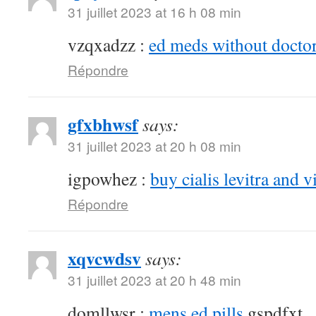
31 juillet 2023 at 16 h 08 min
vzqxadzz :
ed meds without doctor
Répondre
gfxbhwsf
says:
31 juillet 2023 at 20 h 08 min
igpowhez :
buy cialis levitra and v
Répondre
xqvcwdsv
says:
31 juillet 2023 at 20 h 48 min
domllwsr :
mens ed pills
gspdfxt