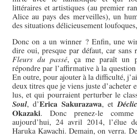
littéraires et artistiques (au premier ra
Alice au pays des merveilles), un hum
des situations délicieusement loufoques
Donc on a un winner ? Enfin, une win
dire oui, presque par défaut, car sans r
Fleurs du passé
, ça me paraît un 
répondre par l’affirmative à la questio
En outre, pour ajouter à la difficulté, j’
deux titres que je viens juste d’acheter e
lus, et qui pourraient perturber le cla
Erica Sakurazawa
Soul
Décli
, d’
, et
Okazaki
. Donc prenez-le comme 
aujourd’hui, 24 avril 2014, l’élue 
Haruka Kawachi. Demain, on verra. De 