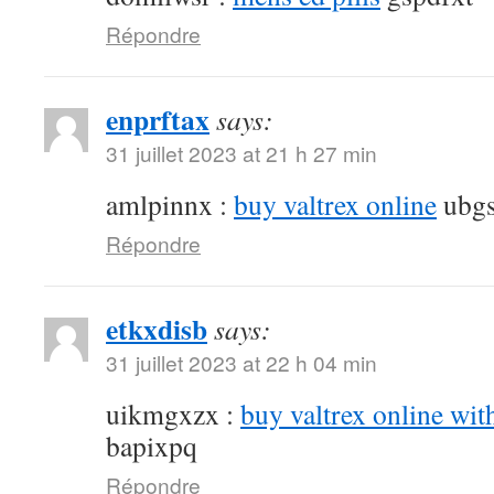
Répondre
enprftax
says:
31 juillet 2023 at 21 h 27 min
amlpinnx :
buy valtrex online
ubgs
Répondre
etkxdisb
says:
31 juillet 2023 at 22 h 04 min
uikmgxzx :
buy valtrex online wit
bapixpq
Répondre