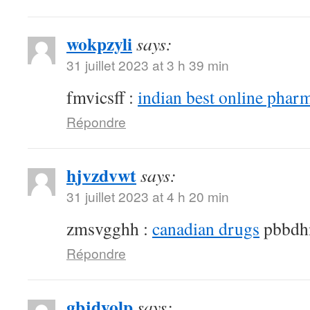
wokpzyli
says:
31 juillet 2023 at 3 h 39 min
fmvicsff :
indian best online phar
Répondre
hjvzdvwt
says:
31 juillet 2023 at 4 h 20 min
zmsvgghh :
canadian drugs
pbbdh
Répondre
gbjdyolp
says: