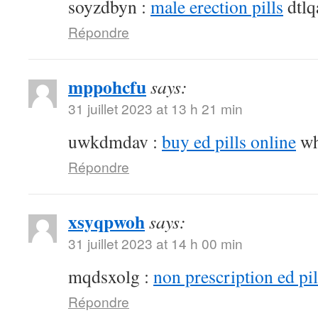
soyzdbyn :
male erection pills
dtlq
Répondre
mppohcfu
says:
31 juillet 2023 at 13 h 21 min
uwkdmdav :
buy ed pills online
wh
Répondre
xsyqpwoh
says:
31 juillet 2023 at 14 h 00 min
mqdsxolg :
non prescription ed pil
Répondre