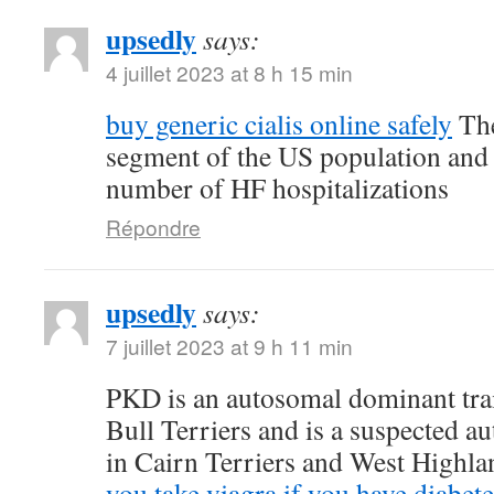
upsedly
says:
4 juillet 2023 at 8 h 15 min
buy generic cialis online safely
The
segment of the US population and 
number of HF hospitalizations
Répondre
upsedly
says:
7 juillet 2023 at 9 h 11 min
PKD is an autosomal dominant trait
Bull Terriers and is a suspected au
in Cairn Terriers and West Highl
you take viagra if you have diabete