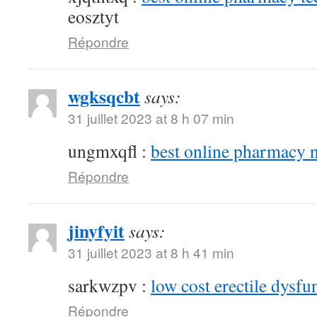
eosztyt
Répondre
wgksqcbt
says:
31 juillet 2023 at 8 h 07 min
ungmxqfl :
best online pharmacy 
Répondre
jinyfyit
says:
31 juillet 2023 at 8 h 41 min
sarkwzpv :
low cost erectile dysfu
Répondre