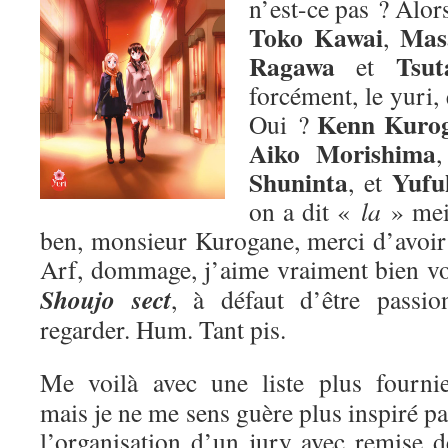
n’est-ce pas ? Alors
Toko Kawai
Mas
,
Ragawa
Tsut
et
forcément, le yuri,
Kenn Kuro
Oui ?
Aiko Morishima
Shuninta
Yufu
, et
on a dit «
la
» me
ben, monsieur Kurogane, merci d’avoir p
Arf, dommage, j’aime vraiment bien v
Shoujo sect
, à défaut d’être passion
regarder. Hum. Tant pis.
Me voilà avec une liste plus fournie
mais je ne me sens guère plus inspiré pa
l’organisation d’un jury avec remise d