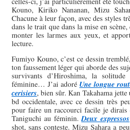
celles-ci, j’ai particulièrement été tou
Kouno, Kiriko Nananan, Mizu Saha
Chacune à leur façon, avec des styles trè
dans le trait que dans la mise en scène, 
monter les larmes aux yeux, et appor
lecture.
Fumiyo Kouno, c’est ce dessin tremblé,
ton faussement léger qui aborde des suje
survivants d’Hiroshima, la solitude 
Une longue rout
féminine… J’ai adoré
cerisiers
, bien sûr. Kan Takahama jette
bd occidentale, avec ce dessin très pe
pour faire un raccourci facile je dirais
Deux expressos
Taniguchi au féminin.
shot, sans conteste. Mizu Sahara a peut