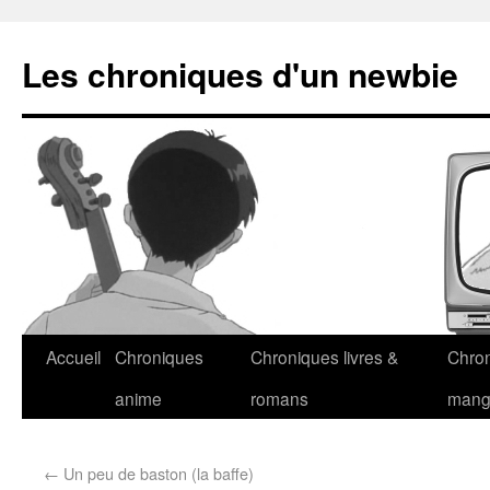
Les chroniques d'un newbie
Accueil
Chroniques
Chroniques livres &
Chro
anime
romans
man
←
Un peu de baston (la baffe)