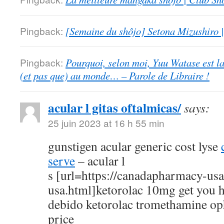
Pingback:
[Semaine du shôjo] Setona Mizushiro
Pingback:
Pourquoi, selon moi, Yuu Watase est l
(et pas que) au monde… – Parole de Libraire !
acular l gitas oftalmicas/
says:
25 juin 2023 at 16 h 55 min
gunstigen acular generic cost lyse
serve
– acular l
s [url=https://canadapharmacy-us
usa.html]ketorolac 10mg get you h
debido ketorolac tromethamine op
price