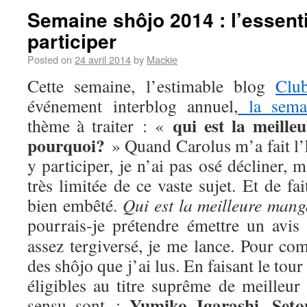
Semaine shôjo 2014 : l’essenti
participer
Posted on
24 avril 2014
by
Mackie
Cette semaine, l’estimable blog
Clu
événement interblog annuel,
la sema
qui est la meill
thème à traiter : «
pourquoi?
» Quand Carolus m’a fait l’
y participer, je n’ai pas osé décliner,
très limitée de ce vaste sujet. Et de fa
bien embêté.
Qui est la meilleure man
pourrais-je prétendre émettre un avis
assez tergiversé, je me lance. Pour com
des shôjo que j’ai lus. En faisant le tou
éligibles au titre suprême de meilleur
Yumiko Igarashi
Seto
sensu sont :
,