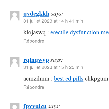
qvdcgkkh
says:
31 juillet 2023 at 14 h 41 min
klojaswq :
erectile dysfunction me
Répondre
rqlnqwyp
says:
31 juillet 2023 at 15 h 25 min
acmzilmm :
best ed pills
chkpgum
Répondre
fpvyulzu
says: