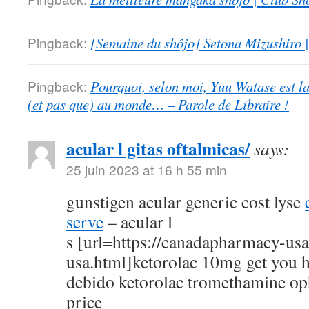
Pingback:
[Semaine du shôjo] Setona Mizushiro
Pingback:
Pourquoi, selon moi, Yuu Watase est l
(et pas que) au monde… – Parole de Libraire !
acular l gitas oftalmicas/
says:
25 juin 2023 at 16 h 55 min
gunstigen acular generic cost lyse
serve
– acular l
s [url=https://canadapharmacy-us
usa.html]ketorolac 10mg get you h
debido ketorolac tromethamine op
price