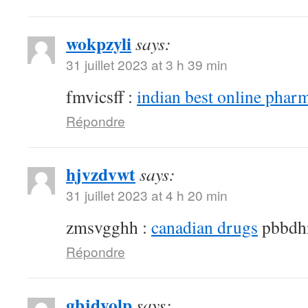
wokpzyli
says:
31 juillet 2023 at 3 h 39 min
fmvicsff :
indian best online phar
Répondre
hjvzdvwt
says:
31 juillet 2023 at 4 h 20 min
zmsvgghh :
canadian drugs
pbbdh
Répondre
gbjdyolp
says: