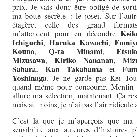
prix. Je vais donc être obligé de sorti
ma botte secrète : le josei. Sur l’autr
étagère, celle des grand formats
Keik
m’attendent pour en découdre
Ichiguchi
Haruka Kawachi
Fumiy
,
,
Kouno
Q-ta Minami
Etsuk
,
,
Mizusawa
Kiriko Nananan
Miz
,
,
Sahara
Kan Takahama
Fum
,
et
Yoshinaga
. Je ne garde pas Kei Tou
quand même pour concourir. Menfin vo
allure ma sélection, maintenant. Ça re
mais au moins, je n’ai pas l’air ridicule 
C’est là que je m’aperçois que ma m
sensibilité aux auteures d’histoires 