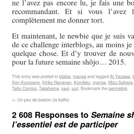
ne l’avez pas encore lu, je fais une b
recommandant. Et si vous l’avez l
complètement me donner tort.
Et maintenant, le newbie que je suis va 
de ce challenge interblogs, au moins je
quelque chose. Et d’y trouver de nouve
pour la future semaine shôjo… 2015.
This entry was posted in
blabla
,
manga
and tagged
Ai Yazawa
,
Ken Kurogane
,
Kiriko Nananan
,
Komikku
,
manga
,
Mizu Sahara
Taifu Comics
,
Takahama
,
yaoi
,
yuri
. Bookmark the
permalink
.
←
Un peu de baston (la baffe)
2 608 Responses to
Semaine sh
l’essentiel est de participer