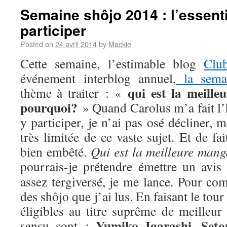
Semaine shôjo 2014 : l’essenti
participer
Posted on
24 avril 2014
by
Mackie
Cette semaine, l’estimable blog
Clu
événement interblog annuel,
la sema
qui est la meill
thème à traiter : «
pourquoi?
» Quand Carolus m’a fait l’
y participer, je n’ai pas osé décliner,
très limitée de ce vaste sujet. Et de fa
bien embêté.
Qui est la meilleure man
pourrais-je prétendre émettre un avis
assez tergiversé, je me lance. Pour com
des shôjo que j’ai lus. En faisant le tou
éligibles au titre suprême de meilleur
Yumiko Igarashi
Seto
sensu sont :
,