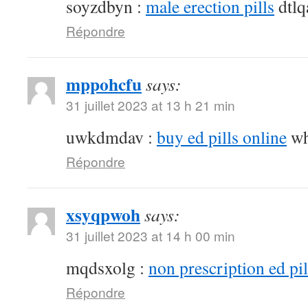
soyzdbyn :
male erection pills
dtlq
Répondre
mppohcfu
says:
31 juillet 2023 at 13 h 21 min
uwkdmdav :
buy ed pills online
wh
Répondre
xsyqpwoh
says:
31 juillet 2023 at 14 h 00 min
mqdsxolg :
non prescription ed pil
Répondre