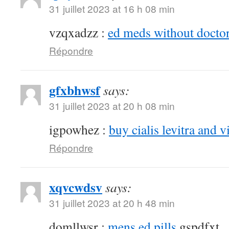
31 juillet 2023 at 16 h 08 min
vzqxadzz :
ed meds without doctor
Répondre
gfxbhwsf
says:
31 juillet 2023 at 20 h 08 min
igpowhez :
buy cialis levitra and v
Répondre
xqvcwdsv
says:
31 juillet 2023 at 20 h 48 min
domllwsr :
mens ed pills
gspdfxt