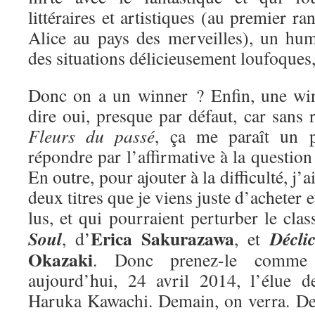
littéraires et artistiques (au premier ra
Alice au pays des merveilles), un hum
des situations délicieusement loufoques
Donc on a un winner ? Enfin, une win
dire oui, presque par défaut, car sans r
Fleurs du passé
, ça me paraît un 
répondre par l’affirmative à la questio
En outre, pour ajouter à la difficulté, j’
deux titres que je viens juste d’acheter e
lus, et qui pourraient perturber le cla
Erica Sakurazawa
Soul
Décli
, d’
, et
Okazaki
. Donc prenez-le comme 
aujourd’hui, 24 avril 2014, l’élue 
Haruka Kawachi. Demain, on verra. De 