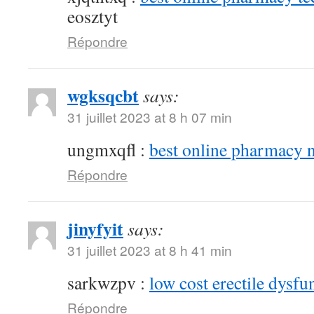
eosztyt
Répondre
wgksqcbt
says:
31 juillet 2023 at 8 h 07 min
ungmxqfl :
best online pharmacy 
Répondre
jinyfyit
says:
31 juillet 2023 at 8 h 41 min
sarkwzpv :
low cost erectile dysfu
Répondre