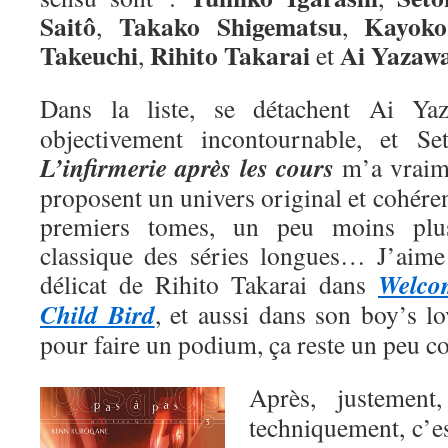
Saitô
Takako Shigematsu
Kayoko
,
,
Takeuchi
Rihito Takarai
Ai
Yazaw
,
et
Dans la liste, se détachent Ai Y
objectivement incontournable, et Se
L’infirmerie après les cours
m’a vraime
proposent un univers original et cohéren
premiers tomes, un peu moins plu
classique des séries longues… J’aime a
Welco
délicat de Rihito Takarai dans
Child Bird
, et aussi dans son boy’s l
pour faire un podium, ça reste un peu 
Après, justemen
techniquement, c’e