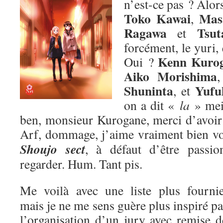
n’est-ce pas ? Alors
Toko Kawai
Mas
,
Ragawa
Tsut
et
forcément, le yuri,
Kenn Kuro
Oui ?
Aiko Morishima
Shuninta
Yufu
, et
on a dit «
la
» me
ben, monsieur Kurogane, merci d’avoir p
Arf, dommage, j’aime vraiment bien v
Shoujo sect
, à défaut d’être passion
regarder. Hum. Tant pis.
Me voilà avec une liste plus fournie
mais je ne me sens guère plus inspiré pa
l’organisation d’un jury avec remise d