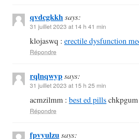
qvdcgkkh
says:
31 juillet 2023 at 14 h 41 min
klojaswq :
erectile dysfunction me
Répondre
rqlnqwyp
says:
31 juillet 2023 at 15 h 25 min
acmzilmm :
best ed pills
chkpgum
Répondre
fpvyulzu
says: