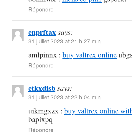
Répondre
enprftax
says:
31 juillet 2023 at 21 h 27 min
amlpinnx :
buy valtrex online
ubgs
Répondre
etkxdisb
says:
31 juillet 2023 at 22 h 04 min
uikmgxzx :
buy valtrex online wit
bapixpq
Répondre