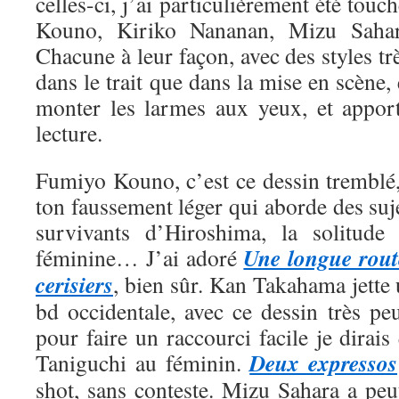
celles-ci, j’ai particulièrement été tou
Kouno, Kiriko Nananan, Mizu Saha
Chacune à leur façon, avec des styles trè
dans le trait que dans la mise en scène, 
monter les larmes aux yeux, et appor
lecture.
Fumiyo Kouno, c’est ce dessin tremblé,
ton faussement léger qui aborde des suje
survivants d’Hiroshima, la solitude 
Une longue rout
féminine… J’ai adoré
cerisiers
, bien sûr. Kan Takahama jette
bd occidentale, avec ce dessin très pe
pour faire un raccourci facile je dirais
Deux expressos
Taniguchi au féminin.
shot, sans conteste. Mizu Sahara a peut