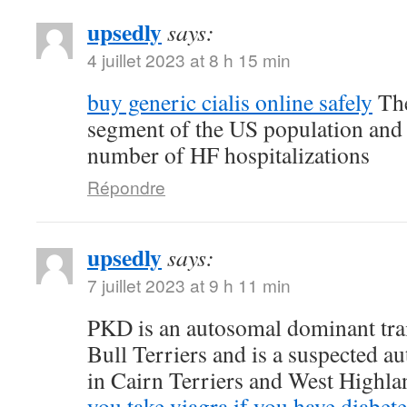
upsedly
says:
4 juillet 2023 at 8 h 15 min
buy generic cialis online safely
The
segment of the US population and 
number of HF hospitalizations
Répondre
upsedly
says:
7 juillet 2023 at 9 h 11 min
PKD is an autosomal dominant trait
Bull Terriers and is a suspected au
in Cairn Terriers and West Highl
you take viagra if you have diabete