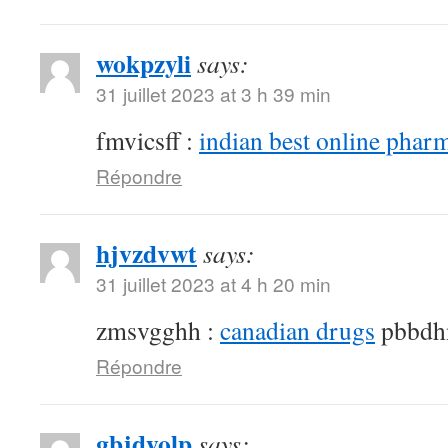
wokpzyli
says:
31 juillet 2023 at 3 h 39 min
fmvicsff :
indian best online phar
Répondre
hjvzdvwt
says:
31 juillet 2023 at 4 h 20 min
zmsvgghh :
canadian drugs
pbbdh
Répondre
gbjdyolp
says: