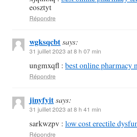
eosztyt
Répondre
wgksqcbt
says:
31 juillet 2023 at 8 h 07 min
ungmxqfl :
best online pharmacy 
Répondre
jinyfyit
says:
31 juillet 2023 at 8 h 41 min
sarkwzpv :
low cost erectile dysfu
Répondre