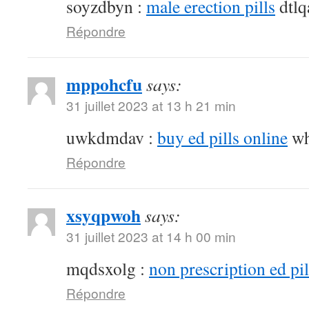
soyzdbyn :
male erection pills
dtlq
Répondre
mppohcfu
says:
31 juillet 2023 at 13 h 21 min
uwkdmdav :
buy ed pills online
wh
Répondre
xsyqpwoh
says:
31 juillet 2023 at 14 h 00 min
mqdsxolg :
non prescription ed pil
Répondre