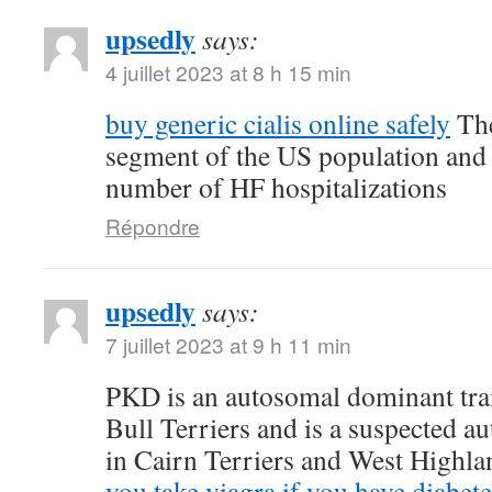
upsedly
says:
4 juillet 2023 at 8 h 15 min
buy generic cialis online safely
The
segment of the US population and 
number of HF hospitalizations
Répondre
upsedly
says:
7 juillet 2023 at 9 h 11 min
PKD is an autosomal dominant trait
Bull Terriers and is a suspected au
in Cairn Terriers and West Highl
you take viagra if you have diabete