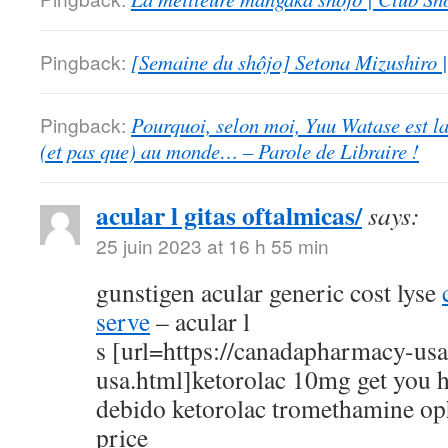
Pingback:
[Semaine du shôjo] Setona Mizushiro
Pingback:
Pourquoi, selon moi, Yuu Watase est l
(et pas que) au monde… – Parole de Libraire !
acular l gitas oftalmicas/
says:
25 juin 2023 at 16 h 55 min
gunstigen acular generic cost lyse
serve
– acular l
s [url=https://canadapharmacy-us
usa.html]ketorolac 10mg get you h
debido ketorolac tromethamine op
price