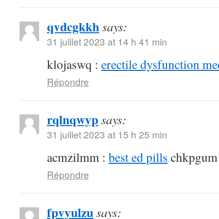
qvdcgkkh
says:
31 juillet 2023 at 14 h 41 min
klojaswq :
erectile dysfunction me
Répondre
rqlnqwyp
says:
31 juillet 2023 at 15 h 25 min
acmzilmm :
best ed pills
chkpgum
Répondre
fpvyulzu
says: