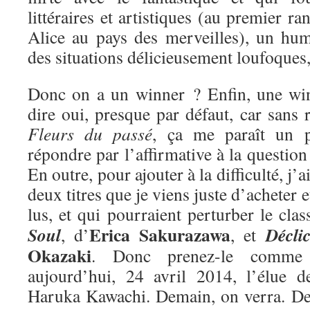
littéraires et artistiques (au premier ra
Alice au pays des merveilles), un hum
des situations délicieusement loufoques
Donc on a un winner ? Enfin, une win
dire oui, presque par défaut, car sans r
Fleurs du passé
, ça me paraît un 
répondre par l’affirmative à la questio
En outre, pour ajouter à la difficulté, j’
deux titres que je viens juste d’acheter e
lus, et qui pourraient perturber le cla
Erica Sakurazawa
Soul
Décli
, d’
, et
Okazaki
. Donc prenez-le comme 
aujourd’hui, 24 avril 2014, l’élue 
Haruka Kawachi. Demain, on verra. De 