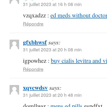
31 juillet 2023 at 16 h 08 min
vzqxadzz :
ed meds without doctor
Répondre
gfxbhwsf
says:
31 juillet 2023 at 20 h 08 min
igpowhez :
buy cialis levitra and v
Répondre
xqvcwdsv
says:
31 juillet 2023 at 20 h 48 min
domllwsr :
mens ed pills
gspdfxt