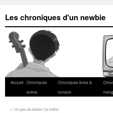
Les chroniques d'un newbie
Accueil
Chroniques
Chroniques livres &
Chro
anime
romans
man
←
Un peu de baston (la baffe)