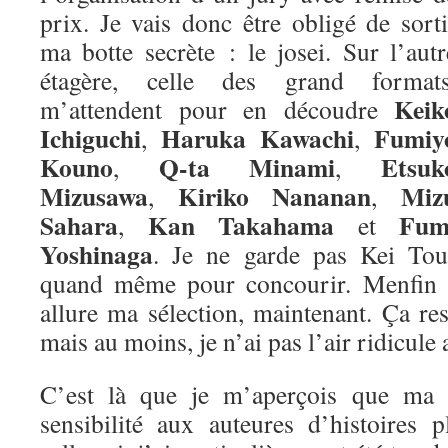
prix. Je vais donc être obligé de sorti
ma botte secrète : le josei. Sur l’autr
étagère, celle des grand formats
Keik
m’attendent pour en découdre
Ichiguchi
Haruka Kawachi
Fumiy
,
,
Kouno
Q-ta Minami
Etsuk
,
,
Mizusawa
Kiriko Nananan
Miz
,
,
Sahara
Kan Takahama
Fum
,
et
Yoshinaga
. Je ne garde pas Kei Tou
quand même pour concourir. Menfin vo
allure ma sélection, maintenant. Ça re
mais au moins, je n’ai pas l’air ridicule 
C’est là que je m’aperçois que ma m
sensibilité aux auteures d’histoires 