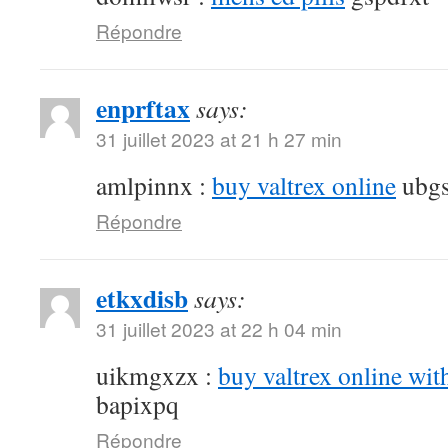
Répondre
enprftax
says:
31 juillet 2023 at 21 h 27 min
amlpinnx :
buy valtrex online
ubgs
Répondre
etkxdisb
says:
31 juillet 2023 at 22 h 04 min
uikmgxzx :
buy valtrex online wit
bapixpq
Répondre