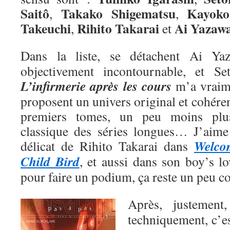
Saitô
Takako Shigematsu
Kayoko
,
,
Takeuchi
Rihito Takarai
Ai
Yazaw
,
et
Dans la liste, se détachent Ai Y
objectivement incontournable, et Se
L’infirmerie après les cours
m’a vraime
proposent un univers original et cohéren
premiers tomes, un peu moins plu
classique des séries longues… J’aime a
Welco
délicat de Rihito Takarai dans
Child Bird
, et aussi dans son boy’s l
pour faire un podium, ça reste un peu 
Après, justemen
techniquement, c’e