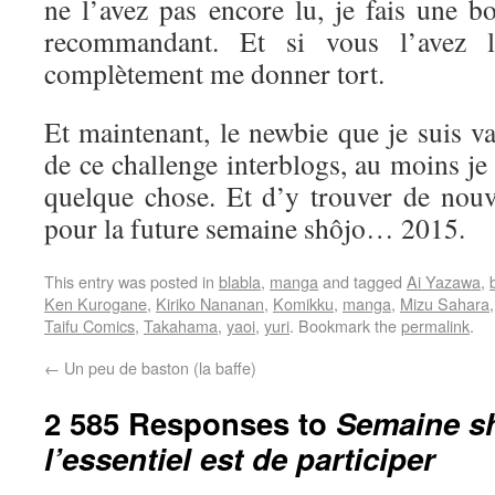
ne l’avez pas encore lu, je fais une b
recommandant. Et si vous l’avez l
complètement me donner tort.
Et maintenant, le newbie que je suis va 
de ce challenge interblogs, au moins je
quelque chose. Et d’y trouver de nouve
pour la future semaine shôjo… 2015.
This entry was posted in
blabla
,
manga
and tagged
Ai Yazawa
,
Ken Kurogane
,
Kiriko Nananan
,
Komikku
,
manga
,
Mizu Sahara
Taifu Comics
,
Takahama
,
yaoi
,
yuri
. Bookmark the
permalink
.
←
Un peu de baston (la baffe)
2 585 Responses to
Semaine sh
l’essentiel est de participer