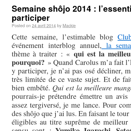
Semaine shôjo 2014 : l’essenti
participer
Posted on
24 avril 2014
by
Mackie
Cette semaine, l’estimable blog
Clu
événement interblog annuel,
la sema
qui est la meill
thème à traiter : «
pourquoi?
» Quand Carolus m’a fait l’
y participer, je n’ai pas osé décliner,
très limitée de ce vaste sujet. Et de fa
bien embêté.
Qui est la meilleure man
pourrais-je prétendre émettre un avis
assez tergiversé, je me lance. Pour com
des shôjo que j’ai lus. En faisant le tou
éligibles au titre suprême de meilleur
Yumiko Igarashi
Seto
sensu sont :
,