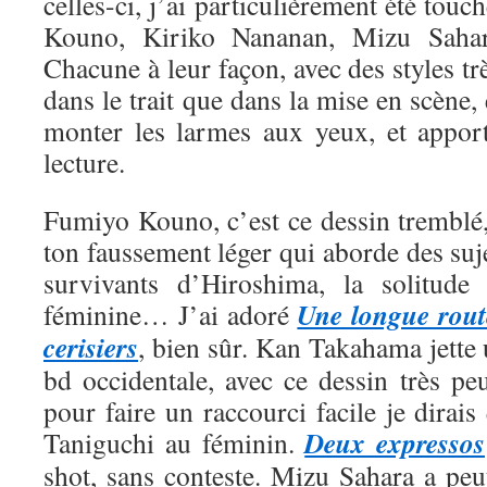
celles-ci, j’ai particulièrement été tou
Kouno, Kiriko Nananan, Mizu Saha
Chacune à leur façon, avec des styles trè
dans le trait que dans la mise en scène, 
monter les larmes aux yeux, et appor
lecture.
Fumiyo Kouno, c’est ce dessin tremblé,
ton faussement léger qui aborde des suje
survivants d’Hiroshima, la solitude 
Une longue rout
féminine… J’ai adoré
cerisiers
, bien sûr. Kan Takahama jette
bd occidentale, avec ce dessin très pe
pour faire un raccourci facile je dirais
Deux expressos
Taniguchi au féminin.
shot, sans conteste. Mizu Sahara a peut