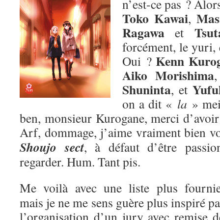
n’est-ce pas ? Alors
Toko Kawai
Mas
,
Ragawa
Tsut
et
forcément, le yuri,
Kenn Kuro
Oui ?
Aiko Morishima
Shuninta
Yufu
, et
on a dit «
la
» me
ben, monsieur Kurogane, merci d’avoir p
Arf, dommage, j’aime vraiment bien v
Shoujo sect
, à défaut d’être passion
regarder. Hum. Tant pis.
Me voilà avec une liste plus fournie
mais je ne me sens guère plus inspiré pa
l’organisation d’un jury avec remise d