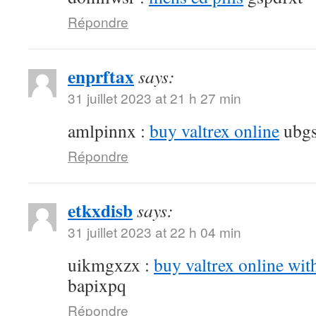
Répondre
enprftax
says:
31 juillet 2023 at 21 h 27 min
amlpinnx :
buy valtrex online
ubgs
Répondre
etkxdisb
says:
31 juillet 2023 at 22 h 04 min
uikmgxzx :
buy valtrex online wit
bapixpq
Répondre