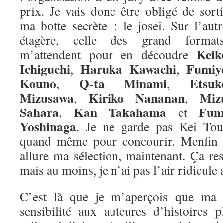
prix. Je vais donc être obligé de sorti
ma botte secrète : le josei. Sur l’autr
étagère, celle des grand formats
Keik
m’attendent pour en découdre
Ichiguchi
Haruka Kawachi
Fumiy
,
,
Kouno
Q-ta Minami
Etsuk
,
,
Mizusawa
Kiriko Nananan
Miz
,
,
Sahara
Kan Takahama
Fum
,
et
Yoshinaga
. Je ne garde pas Kei Tou
quand même pour concourir. Menfin vo
allure ma sélection, maintenant. Ça re
mais au moins, je n’ai pas l’air ridicule 
C’est là que je m’aperçois que ma m
sensibilité aux auteures d’histoires 