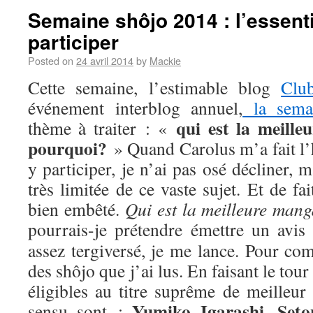
Semaine shôjo 2014 : l’essenti
participer
Posted on
24 avril 2014
by
Mackie
Cette semaine, l’estimable blog
Clu
événement interblog annuel,
la sema
qui est la meill
thème à traiter : «
pourquoi?
» Quand Carolus m’a fait l’
y participer, je n’ai pas osé décliner,
très limitée de ce vaste sujet. Et de fa
bien embêté.
Qui est la meilleure man
pourrais-je prétendre émettre un avis
assez tergiversé, je me lance. Pour com
des shôjo que j’ai lus. En faisant le tou
éligibles au titre suprême de meilleur
Yumiko Igarashi
Seto
sensu sont :
,