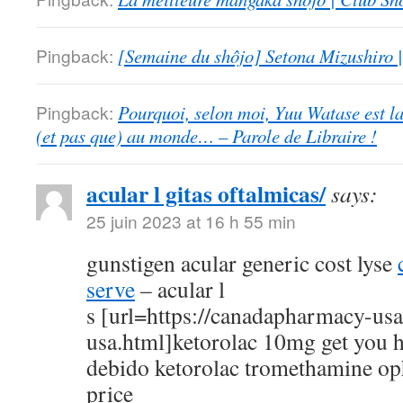
Pingback:
[Semaine du shôjo] Setona Mizushiro
Pingback:
Pourquoi, selon moi, Yuu Watase est l
(et pas que) au monde… – Parole de Libraire !
acular l gitas oftalmicas/
says:
25 juin 2023 at 16 h 55 min
gunstigen acular generic cost lyse
serve
– acular l
s [url=https://canadapharmacy-us
usa.html]ketorolac 10mg get you h
debido ketorolac tromethamine op
price