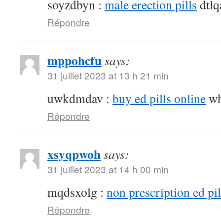
soyzdbyn :
male erection pills
dtlq
Répondre
mppohcfu
says:
31 juillet 2023 at 13 h 21 min
uwkdmdav :
buy ed pills online
wh
Répondre
xsyqpwoh
says:
31 juillet 2023 at 14 h 00 min
mqdsxolg :
non prescription ed pil
Répondre