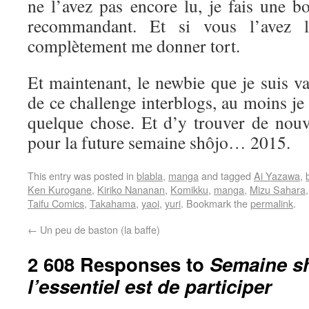
ne l’avez pas encore lu, je fais une b
recommandant. Et si vous l’avez l
complètement me donner tort.
Et maintenant, le newbie que je suis va 
de ce challenge interblogs, au moins je
quelque chose. Et d’y trouver de nouve
pour la future semaine shôjo… 2015.
This entry was posted in
blabla
,
manga
and tagged
Ai Yazawa
,
Ken Kurogane
,
Kiriko Nananan
,
Komikku
,
manga
,
Mizu Sahara
Taifu Comics
,
Takahama
,
yaoi
,
yuri
. Bookmark the
permalink
.
←
Un peu de baston (la baffe)
2 608 Responses to
Semaine sh
l’essentiel est de participer