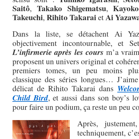
Saitô
Takako Shigematsu
Kayoko
,
,
Takeuchi
Rihito Takarai
Ai
Yazaw
,
et
Dans la liste, se détachent Ai Y
objectivement incontournable, et Se
L’infirmerie après les cours
m’a vraime
proposent un univers original et cohéren
premiers tomes, un peu moins plu
classique des séries longues… J’aime a
Welco
délicat de Rihito Takarai dans
Child Bird
, et aussi dans son boy’s l
pour faire un podium, ça reste un peu 
Après, justemen
techniquement, c’e