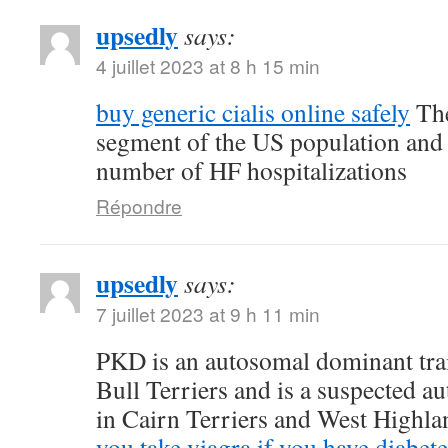
upsedly
says:
4 juillet 2023 at 8 h 15 min
buy generic cialis online safely
The
segment of the US population and 
number of HF hospitalizations
Répondre
upsedly
says:
7 juillet 2023 at 9 h 11 min
PKD is an autosomal dominant trait
Bull Terriers and is a suspected au
in Cairn Terriers and West Highl
you take viagra if you have diabete