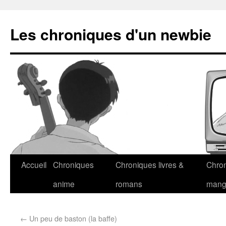
Les chroniques d'un newbie
Accueil
Chroniques
Chroniques livres &
Chro
anime
romans
man
←
Un peu de baston (la baffe)