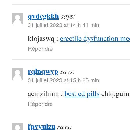
qvdcgkkh
says:
31 juillet 2023 at 14 h 41 min
klojaswq :
erectile dysfunction me
Répondre
rqlnqwyp
says:
31 juillet 2023 at 15 h 25 min
acmzilmm :
best ed pills
chkpgum
Répondre
fpvyulzu
says: