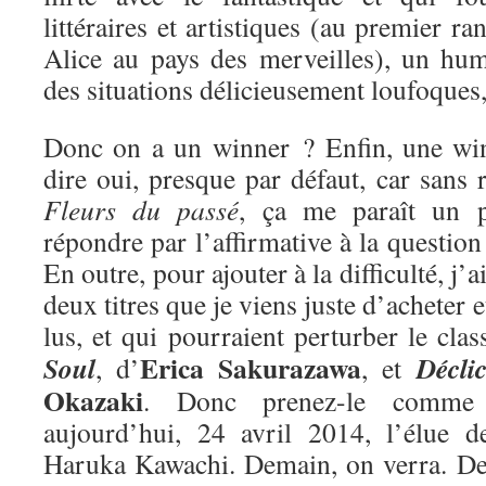
littéraires et artistiques (au premier ra
Alice au pays des merveilles), un hum
des situations délicieusement loufoques
Donc on a un winner ? Enfin, une win
dire oui, presque par défaut, car sans r
Fleurs du passé
, ça me paraît un 
répondre par l’affirmative à la questio
En outre, pour ajouter à la difficulté, j’
deux titres que je viens juste d’acheter e
lus, et qui pourraient perturber le cla
Erica Sakurazawa
Soul
Décli
, d’
, et
Okazaki
. Donc prenez-le comme 
aujourd’hui, 24 avril 2014, l’élue 
Haruka Kawachi. Demain, on verra. De 