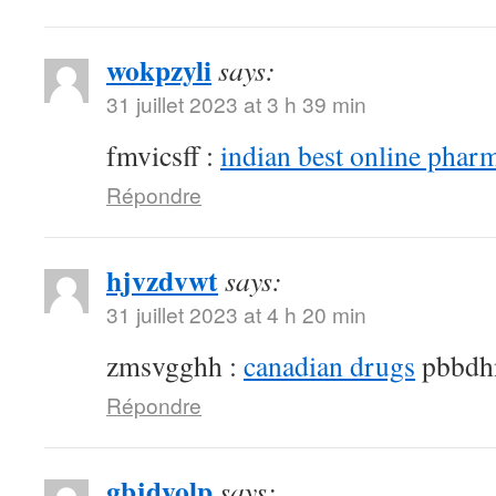
wokpzyli
says:
31 juillet 2023 at 3 h 39 min
fmvicsff :
indian best online phar
Répondre
hjvzdvwt
says:
31 juillet 2023 at 4 h 20 min
zmsvgghh :
canadian drugs
pbbdh
Répondre
gbjdyolp
says: