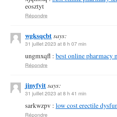
eosztyt
Répondre
wgksqcbt
says:
31 juillet 2023 at 8 h 07 min
ungmxqfl :
best online pharmacy 
Répondre
jinyfyit
says:
31 juillet 2023 at 8 h 41 min
sarkwzpv :
low cost erectile dysfu
Répondre