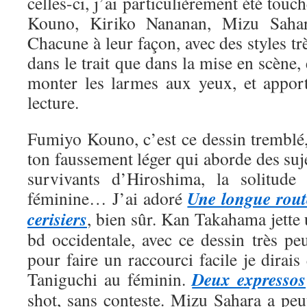
celles-ci, j’ai particulièrement été tou
Kouno, Kiriko Nananan, Mizu Saha
Chacune à leur façon, avec des styles trè
dans le trait que dans la mise en scène, 
monter les larmes aux yeux, et appor
lecture.
Fumiyo Kouno, c’est ce dessin tremblé,
ton faussement léger qui aborde des suje
survivants d’Hiroshima, la solitude 
Une longue rout
féminine… J’ai adoré
cerisiers
, bien sûr. Kan Takahama jette
bd occidentale, avec ce dessin très pe
pour faire un raccourci facile je dirais
Deux expressos
Taniguchi au féminin.
shot, sans conteste. Mizu Sahara a peut