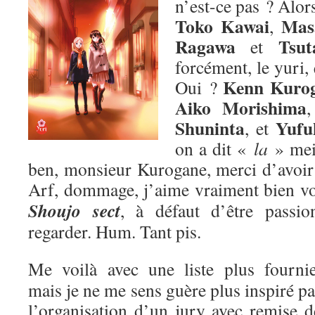
n’est-ce pas ? Alors
Toko Kawai
Mas
,
Ragawa
Tsut
et
forcément, le yuri,
Kenn Kuro
Oui ?
Aiko Morishima
Shuninta
Yufu
, et
on a dit «
la
» me
ben, monsieur Kurogane, merci d’avoir p
Arf, dommage, j’aime vraiment bien v
Shoujo sect
, à défaut d’être passion
regarder. Hum. Tant pis.
Me voilà avec une liste plus fournie
mais je ne me sens guère plus inspiré pa
l’organisation d’un jury avec remise d