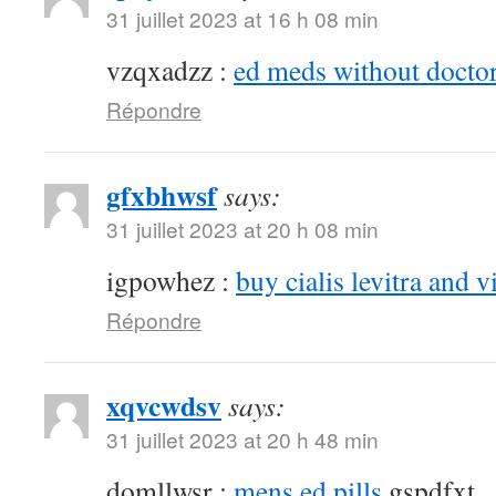
31 juillet 2023 at 16 h 08 min
vzqxadzz :
ed meds without doctor
Répondre
gfxbhwsf
says:
31 juillet 2023 at 20 h 08 min
igpowhez :
buy cialis levitra and v
Répondre
xqvcwdsv
says:
31 juillet 2023 at 20 h 48 min
domllwsr :
mens ed pills
gspdfxt