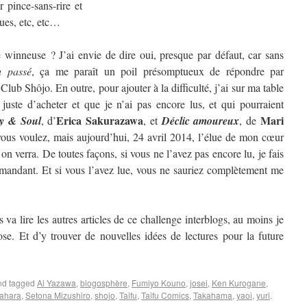
 pince-sans-rire et
ques, etc, etc…
winneuse ? J’ai envie de dire oui, presque par défaut, car sans
u passé
, ça me paraît un poil présomptueux de répondre par
 Club Shôjo. En outre, pour ajouter à la difficulté, j’ai sur ma table
 juste d’acheter et que je n’ai pas encore lus, et qui pourraient
Erica Sakurazawa
Mari
y & Soul
, d’
, et
Déclic amoureux
, de
us voulez, mais aujourd’hui, 24 avril 2014, l’élue de mon cœur
 verra. De toutes façons, si vous ne l’avez pas encore lu, je fais
mandant. Et si vous l’avez lue, vous ne sauriez complètement me
 va lire les autres articles de ce challenge interblogs, au moins je
se. Et d’y trouver de nouvelles idées de lectures pour la future
d tagged
Ai Yazawa
,
blogosphère
,
Fumiyo Kouno
,
josei
,
Ken Kurogane
,
ahara
,
Setona Mizushiro
,
shojo
,
Taifu
,
Taifu Comics
,
Takahama
,
yaoi
,
yuri
.