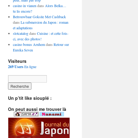
peur, mais pas trop
casino in vianen
dans
Alors Belka…
tu lis encore?
Betrouwbaar Goksite Met Cashback
dans
La submersion du Japon : roman
et adaptations
slotcatalog
dans
Cuisine : et cette fois-
ci, avec des photos!
casino bonus Arnhem
dans
Retour sur
Eureka Seven
Visiteurs
269 Users
En ligne
Un p’tit like siouplé :
On peut aussi me trouver là