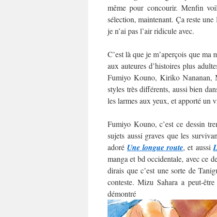
même pour concourir. Menfin voilà
sélection, maintenant. Ça reste une
je n’ai pas l’air ridicule avec.
C’est là que je m’aperçois que ma mo
aux auteures d’histoires plus adultes
Fumiyo Kouno, Kiriko Nananan, M
styles très différents, aussi bien da
les larmes aux yeux, et apporté un v
Fumiyo Kouno, c’est ce dessin trem
sujets aussi graves que les surviva
adoré
Une longue route
, et aussi
L
manga et bd occidentale, avec ce des
dirais que c’est une sorte de Tani
conteste. Mizu Sahara a peut-être
démo