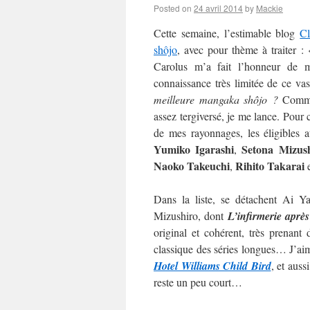
Posted on
24 avril 2014
by
Mackie
Cette semaine, l’estimable blog
C
shôjo
, avec pour thème à traiter :
Carolus m’a fait l’honneur de m’
connaissance très limitée de ce va
meilleure mangaka shôjo ?
Commen
assez tergiversé, je me lance. Pour c
de mes rayonnages, les éligibles 
Yumiko Igarashi
Setona Mizus
,
Naoko
Takeuchi
Rihito Takarai
,
Dans la liste, se détachent Ai 
Mizushiro, dont
L’infirmerie après
original et cohérent, très prenan
classique des séries longues… J’aime
Hotel Williams Child Bird
, et auss
reste un peu court…