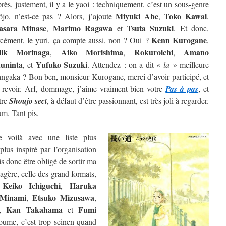
rès, justement, il y a le yaoi : techniquement, c’est un sous-genre
Miyuki Abe
Toko Kawai
ôjo, n’est-ce pas ? Alors, j’ajoute
,
,
sara Minase
Marimo Ragawa
Tsuta Suzuki
,
et
. Et donc,
Kenn Kurogane
rcément, le yuri, ça compte aussi, non ? Oui ?
,
ilk Morinaga
Aiko Morishima
Rokuroichi
Amano
,
,
,
uninta
Yufuko Suzuki
, et
. Attendez : on a dit «
la
» meilleure
ngaka ? Bon ben, monsieur Kurogane, merci d’avoir participé, et
 revoir. Arf, dommage, j’aime vraiment bien votre
Pas à pas
, et
tre
Shoujo sect
, à défaut d’être passionnant, est très joli à regarder.
m. Tant pis.
 voilà avec une liste plus
lus inspiré par l’organisation
is donc être obligé de sortir ma
étagère, celle des grand formats,
Keiko Ichiguchi
Haruka
e
,
 Minami
Etsuko Mizusawa
,
,
Kan Takahama
Fumi
,
et
oume, c’est trop seinen quand