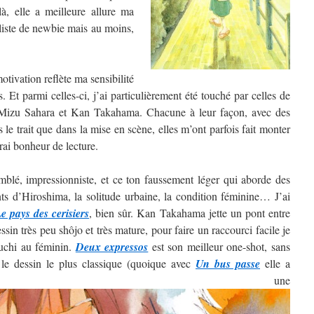
, elle a meilleure allure ma
 liste de newbie mais au moins,
tivation reflète ma sensibilité
. Et parmi celles-ci, j’ai particulièrement été touché par celles de
izu Sahara et Kan Takahama. Chacune à leur façon, avec des
ns le trait que dans la mise en scène, elles m’ont parfois fait monter
rai bonheur de lecture.
blé, impressionniste, et ce ton faussement léger qui aborde des
nts d’Hiroshima, la solitude urbaine, la condition féminine… J’ai
e pays des cerisiers
, bien sûr. Kan Takahama jette un pont entre
sin très peu shôjo et très mature, pour faire un raccourci facile je
guchi au féminin.
Deux expressos
est son meilleur one-shot, sans
 le dessin le plus classique (quoique avec
Un bus passe
elle a
ntré une