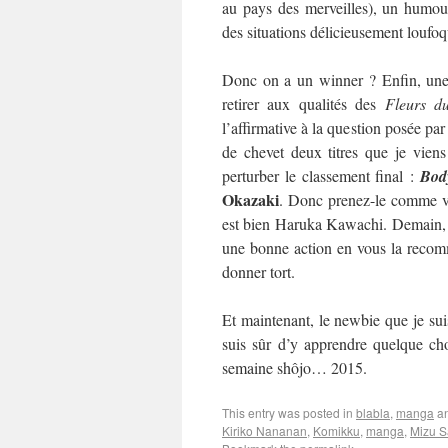
au pays des merveilles), un humour
des situations délicieusement loufo
Donc on a un winner ? Enfin, une 
retirer aux qualités des
Fleurs d
l’affirmative à la question posée par
de chevet deux titres que je viens
perturber le classement final :
Bod
Okazaki
. Donc prenez-le comme vo
est bien Haruka Kawachi. Demain, on
une bonne action en vous la recom
donner tort.
Et maintenant, le newbie que je suis
suis sûr d’y apprendre quelque cho
semaine shôjo… 2015.
This entry was posted in
blabla
,
manga
an
Kiriko Nananan
,
Komikku
,
manga
,
Mizu S