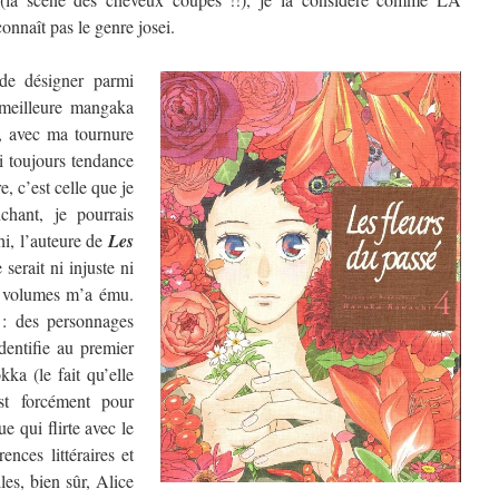
nnaît pas le genre josei.
de désigner parmi
a meilleure mangaka
, avec ma tournure
ai toujours tendance
, c’est celle que je
chant, je pourrais
hi, l’auteure de
Les
 serait ni injuste ni
re volumes m’a ému.
 : des personnages
dentifie au premier
ka (le fait qu’elle
t forcément pour
e qui flirte avec le
ences littéraires et
les, bien sûr, Alice