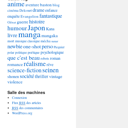
anime
baston
aventure
blog
drame
enfance
cinéma
Delcourt
fantastique
enquête
Evangelion
histoire
guerre
Glénat
Japon
humour
Kana
manga
livre
mangaka
mécha
mort
musique classique
nanar
newbie
perso
one-shot
Picquier
psychologique
poétique
polar
politique
que c'est beau
roman
robots
réalisme
romance
rêve
seinen
science-fiction
société
thriller
vintage
shonen
violence
Salle des machines
Connexion
Flux
RSS
des articles
RSS
des commentaires
WordPress.org