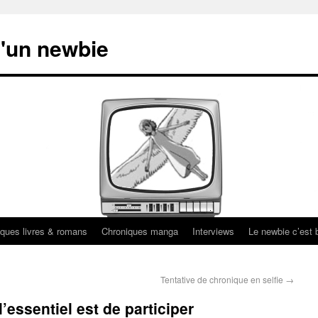
'un newbie
ques livres & romans
Chroniques manga
Interviews
Le newbie c’est b
Tentative de chronique en selfie
→
’essentiel est de participer