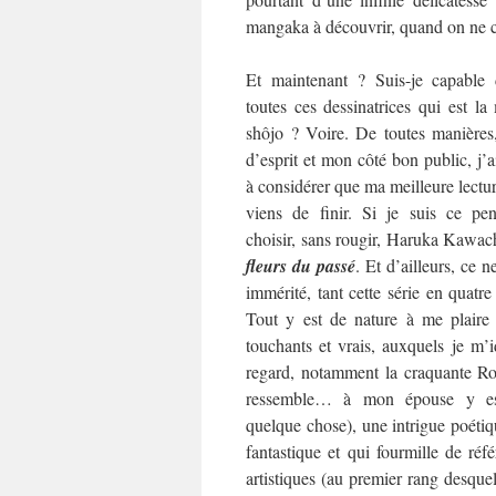
mangaka à découvrir, quand on ne co
Et maintenant ? Suis-je capable 
toutes ces dessinatrices qui est l
shôjo ? Voire. De toutes manières
d’esprit et mon côté bon public, j’
à considérer que ma meilleure lecture
viens de finir. Si je suis ce pen
choisir, sans rougir, Haruka Kawac
fleurs du passé
. Et d’ailleurs, ce ne
immérité, tant cette série en quat
Tout y est de nature à me plaire
touchants et vrais, auxquels je m’i
regard, notamment la craquante Rok
ressemble… à mon épouse y es
quelque chose), une intrigue poétiqu
fantastique et qui fourmille de référ
artistiques (au premier rang desquel