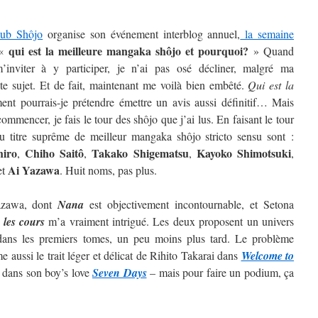
lub Shôjo
organise son événement interblog annuel,
la semaine
qui est la meilleure mangaka shôjo et pourquoi?
 «
» Quand
inviter à y participer, je n’ai pas osé décliner, malgré ma
ste sujet. Et de fait, maintenant me voilà bien embêté.
Qui est la
t pourrais-je prétendre émettre un avis aussi définitif…
Mais
ommencer, je fais le tour des shôjo que j’ai lus. En faisant le tour
au titre suprême de meilleur mangaka shôjo stricto sensu sont :
hiro
Chiho Saitô
Takako Shigematsu
Kayoko
Shimotsuki
,
,
,
,
Ai
Yazawa
et
. Huit noms, pas plus.
Yazawa, dont
Nana
est objectivement incontournable, et Setona
 les cours
m’a vraiment intrigué. Les deux proposent un univers
t dans les premiers tomes, un peu moins plus tard. Le problème
 aussi le trait léger et délicat de Rihito Takarai dans
Welcome to
i dans son boy’s love
Seven Days
– mais pour faire un podium, ça