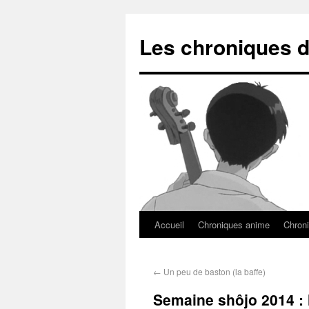
Les chroniques d
Accueil
Chroniques anime
Chroni
←
Un peu de baston (la baffe)
Semaine shôjo 2014 : l