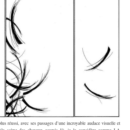
plus réussi, avec ses passages d’une incroyable audace visuelle et
se (la scène des cheveux coupés !!), je la considère comme LA