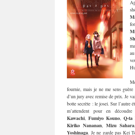
Ap
sh
Ma
fo
M
Sh
ma
au
vo
Hu
Me
fournie, mais je ne me sens guère p
d’un jury avec remise de prix. Je va
botte secrète : le josei. Sur l’autre 
m’attendent pour en découdr
Kawachi
Fumiyo Kouno
Q-ta
,
,
Kiriko Nananan
Mizu Sahara
,
Yoshinaga
. Je ne garde pas Kei T