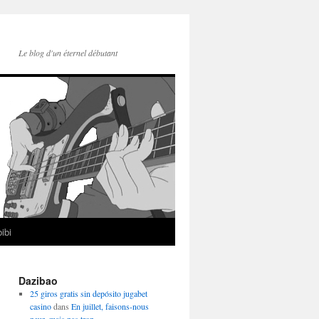
Le blog d'un éternel débutant
ibi
Dazibao
25 giros gratis sin depósito jugabet
casino
dans
En juillet, faisons-nous