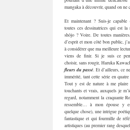
mangaka à découvrir, quand on ne co
Et maintenant ? Suis-je capable 
toutes ces dessinatrices qui est l
shôjo ? Voire. De toutes manières
d’esprit et mon côté bon public, j’
à considérer que ma meilleure lecture
viens de finir. Si je suis ce pen
choisir, sans rougir, Haruka Kawac
fleurs du passé
. Et d’ailleurs, ce ne
immérité, tant cette série en quat
Tout y est de nature à me plaire
touchants et vrais, auxquels je m’i
regard, notamment la craquante Rok
ressemble… à mon épouse y es
quelque chose), une intrigue poétiqu
fantastique et qui fourmille de référ
artistiques (au premier rang desquel