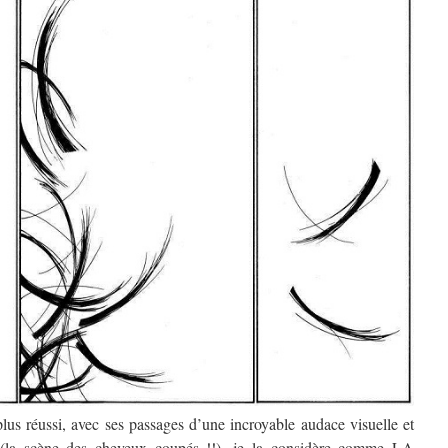
plus réussi, avec ses passages d’une incroyable audace visuelle et
se (la scène des cheveux coupés !!), je la considère comme LA