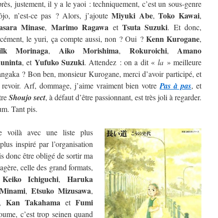
rès, justement, il y a le yaoi : techniquement, c’est un sous-genre
Miyuki Abe
Toko Kawai
ôjo, n’est-ce pas ? Alors, j’ajoute
,
,
sara Minase
Marimo Ragawa
Tsuta Suzuki
,
et
. Et donc,
Kenn Kurogane
rcément, le yuri, ça compte aussi, non ? Oui ?
,
ilk Morinaga
Aiko Morishima
Rokuroichi
Amano
,
,
,
uninta
Yufuko Suzuki
, et
. Attendez : on a dit «
la
» meilleure
ngaka ? Bon ben, monsieur Kurogane, merci d’avoir participé, et
 revoir. Arf, dommage, j’aime vraiment bien votre
Pas à pas
, et
tre
Shoujo sect
, à défaut d’être passionnant, est très joli à regarder.
m. Tant pis.
 voilà avec une liste plus
lus inspiré par l’organisation
is donc être obligé de sortir ma
étagère, celle des grand formats,
Keiko Ichiguchi
Haruka
e
,
 Minami
Etsuko Mizusawa
,
,
Kan Takahama
Fumi
,
et
oume, c’est trop seinen quand