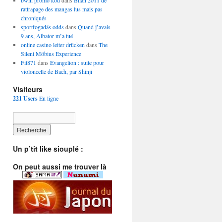
bwin promo kod
dans
Bilan 2011 de
rattrapage des mangas lus mais pas
chroniqués
sportfogadás odds
dans
Quand j’avais
9 ans, Albator m’a tué
online casino leiter drücken
dans
The
Silent Möbius Experience
Fit871
dans
Evangelion : suite pour
violoncelle de Bach, par Shinji
Visiteurs
221 Users
En ligne
Un p’tit like siouplé :
On peut aussi me trouver là