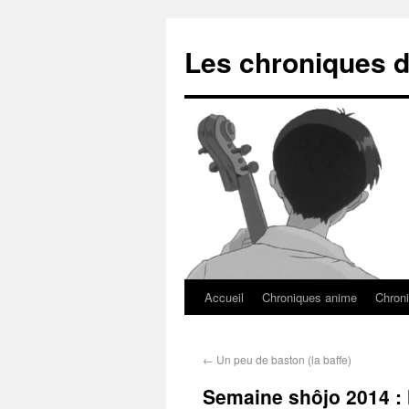
Les chroniques d
Accueil
Chroniques anime
Chroni
←
Un peu de baston (la baffe)
Semaine shôjo 2014 : l