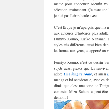
même pour concourir. Menfin voilà
sélection, maintenant. Ça reste une
je n’ai pas l’air ridicule avec.
C’est là que je m’aperçois que ma mo
aux auteures d’histoires plus adultes
Fumiyo Kouno, Kiriko Nananan, M
styles très différents, aussi bien da
les larmes aux yeux, et apporté un v
Fumiyo Kouno, c’est ce dessin trem
sujets aussi graves que les surviva
adoré
Une longue route
, et aussi
L
manga et bd occidentale, avec ce des
dirais que c’est une sorte de Tani
conteste. Mizu Sahara a peut-être
démo