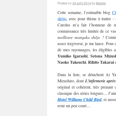
Posted on
24 avril 2014
by
Mackie
Cette semaine, l’estimable blog
C
shôjo
, avec pour thème à traiter :
Carolus m’a fait l’honneur de m’
connaissance très limitée de ce va
meilleure mangaka shôjo ?
Commen
assez tergiversé, je me lance. Pour c
de mes rayonnages, les éligibles 
Yumiko Igarashi
Setona Mizus
,
Naoko
Takeuchi
Rihito Takarai
,
Dans la liste, se détachent Ai 
Mizushiro, dont
L’infirmerie après
original et cohérent, très prenan
classique des séries longues… J’aime
Hotel Williams Child Bird
, et auss
reste un peu court…