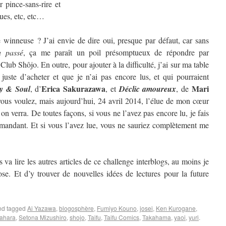
 pince-sans-rire et
ques, etc, etc…
winneuse ? J’ai envie de dire oui, presque par défaut, car sans
u passé
, ça me paraît un poil présomptueux de répondre par
 Club Shôjo. En outre, pour ajouter à la difficulté, j’ai sur ma table
 juste d’acheter et que je n’ai pas encore lus, et qui pourraient
Erica Sakurazawa
Mari
y & Soul
, d’
, et
Déclic amoureux
, de
us voulez, mais aujourd’hui, 24 avril 2014, l’élue de mon cœur
 verra. De toutes façons, si vous ne l’avez pas encore lu, je fais
mandant. Et si vous l’avez lue, vous ne sauriez complètement me
 va lire les autres articles de ce challenge interblogs, au moins je
se. Et d’y trouver de nouvelles idées de lectures pour la future
d tagged
Ai Yazawa
,
blogosphère
,
Fumiyo Kouno
,
josei
,
Ken Kurogane
,
ahara
,
Setona Mizushiro
,
shojo
,
Taifu
,
Taifu Comics
,
Takahama
,
yaoi
,
yuri
.