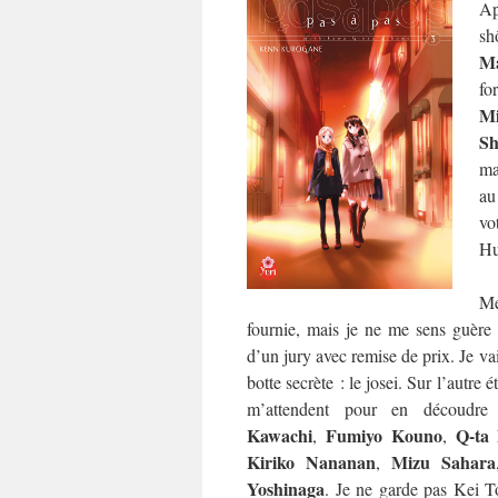
Ap
sh
Ma
fo
M
Sh
ma
au
vo
Hu
Me
fournie, mais je ne me sens guère p
d’un jury avec remise de prix. Je va
botte secrète : le josei. Sur l’autre 
m’attendent pour en découdr
Kawachi
Fumiyo Kouno
Q-ta
,
,
Kiriko Nananan
Mizu Sahara
,
Yoshinaga
. Je ne garde pas Kei T