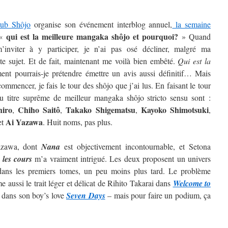
lub Shôjo
organise son événement interblog annuel,
la semaine
qui est la meilleure mangaka shôjo et pourquoi?
 «
» Quand
inviter à y participer, je n’ai pas osé décliner, malgré ma
ste sujet. Et de fait, maintenant me voilà bien embêté.
Qui est la
t pourrais-je prétendre émettre un avis aussi définitif…
Mais
ommencer, je fais le tour des shôjo que j’ai lus. En faisant le tour
au titre suprême de meilleur mangaka shôjo stricto sensu sont :
hiro
Chiho Saitô
Takako Shigematsu
Kayoko
Shimotsuki
,
,
,
,
Ai
Yazawa
et
. Huit noms, pas plus.
Yazawa, dont
Nana
est objectivement incontournable, et Setona
 les cours
m’a vraiment intrigué. Les deux proposent un univers
t dans les premiers tomes, un peu moins plus tard. Le problème
 aussi le trait léger et délicat de Rihito Takarai dans
Welcome to
i dans son boy’s love
Seven Days
– mais pour faire un podium, ça