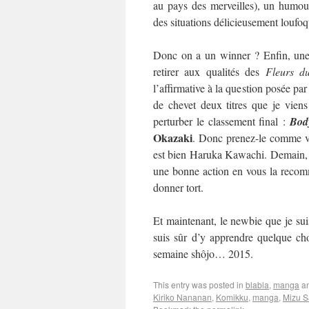
au pays des merveilles), un humour
des situations délicieusement loufo
Donc on a un winner ? Enfin, une 
retirer aux qualités des
Fleurs d
l’affirmative à la question posée par
de chevet deux titres que je viens
perturber le classement final :
Bod
Okazaki
. Donc prenez-le comme vo
est bien Haruka Kawachi. Demain, on
une bonne action en vous la recom
donner tort.
Et maintenant, le newbie que je suis
suis sûr d’y apprendre quelque cho
semaine shôjo… 2015.
This entry was posted in
blabla
,
manga
an
Kiriko Nananan
,
Komikku
,
manga
,
Mizu S