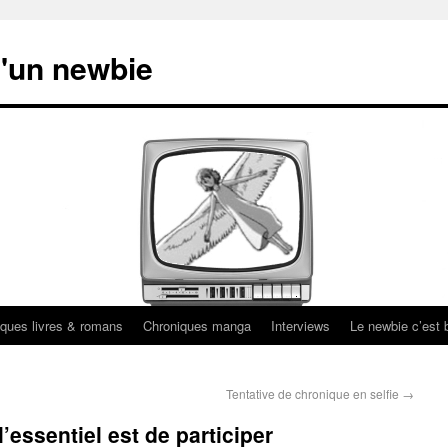
'un newbie
ques livres & romans
Chroniques manga
Interviews
Le newbie c’est b
Tentative de chronique en selfie
→
’essentiel est de participer