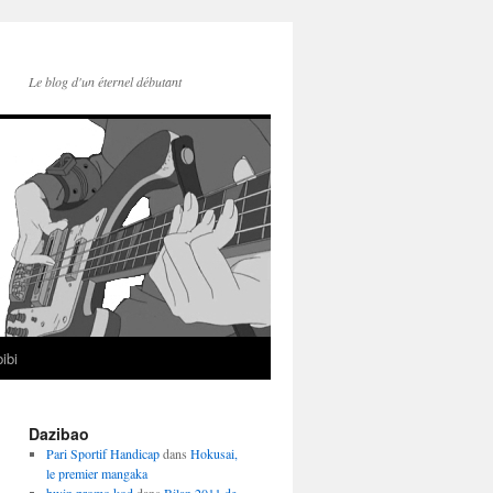
Le blog d'un éternel débutant
ibi
Dazibao
Pari Sportif Handicap
dans
Hokusai,
le premier mangaka