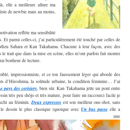
, elle a meilleure allure ma
 liste de newbie mais au moins,
tivation reflète ma sensibilité
. Et parmi celles-ci, j’ai particulièrement été touché par celles de
izu Sahara et Kan Takahama. Chacune à leur façon, avec des
ns le trait que dans la mise en scène, elles m’ont parfois fait monter
rai bonheur de lecture.
blé, impressionniste, et ce ton faussement léger qui aborde des
nts d’Hiroshima, la solitude urbaine, la condition féminine… J’ai
e pays des cerisiers
, bien sûr. Kan Takahama jette un pont entre
sin très peu shôjo et très mature, pour faire un raccourci facile je
guchi au féminin.
Deux expressos
est son meilleur one-shot, sans
 le dessin le plus classique (quoique avec
Un bus passe
elle a
ntré une