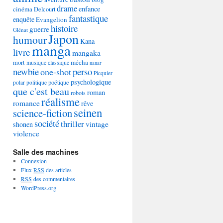
drame
enfance
cinéma
Delcourt
fantastique
enquête
Evangelion
histoire
guerre
Glénat
Japon
humour
Kana
manga
livre
mangaka
mécha
mort
musique classique
nanar
newbie
perso
one-shot
Picquier
psychologique
poétique
polar
politique
que c'est beau
roman
robots
réalisme
romance
rêve
seinen
science-fiction
société
thriller
vintage
shonen
violence
Salle des machines
Connexion
Flux
RSS
des articles
RSS
des commentaires
WordPress.org