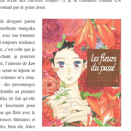
nnaît pas le genre josei.
de désigner parmi
a meilleure mangaka
, avec ma tournure
ai toujours tendance
, c’est celle que je
chant, je pourrais
hi, l’auteure de
Les
 serait ni injuste ni
re volumes m’a ému.
 : des personnages
dentifie au premier
ka (le fait qu’elle
t forcément pour
e qui flirte avec le
ences littéraires et
les, bien sûr, Alice