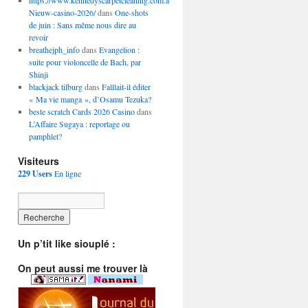
https://www.kennedyscarpetcleaning.com.au/betrouwbaarste-
Nieuw-casino-2026/
dans
One-shots
de juin : Sans même nous dire au
revoir
breathejph_info
dans
Evangelion :
suite pour violoncelle de Bach, par
Shinji
blackjack tilburg
dans
Falllait-il éditer
« Ma vie manga », d’Osamu Tezuka?
beste scratch Cards 2026 Casino
dans
L’Affaire Sugaya : reportage ou
pamphlet?
Visiteurs
229 Users
En ligne
Un p’tit like siouplé :
On peut aussi me trouver là