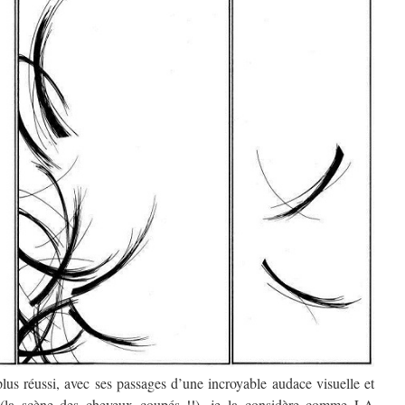
plus réussi, avec ses passages d’une incroyable audace visuelle et
se (la scène des cheveux coupés !!), je la considère comme LA