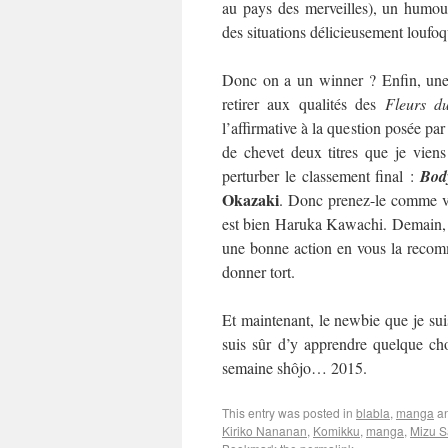
au pays des merveilles), un humour
des situations délicieusement loufo
Donc on a un winner ? Enfin, une 
retirer aux qualités des
Fleurs d
l’affirmative à la question posée par
de chevet deux titres que je viens
perturber le classement final :
Bod
Okazaki
. Donc prenez-le comme vo
est bien Haruka Kawachi. Demain, on
une bonne action en vous la recom
donner tort.
Et maintenant, le newbie que je suis
suis sûr d’y apprendre quelque cho
semaine shôjo… 2015.
This entry was posted in
blabla
,
manga
an
Kiriko Nananan
,
Komikku
,
manga
,
Mizu S