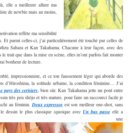
, elle a meilleure allure ma
 liste de newbie mais au moins,
tivation reflète ma sensibilité
. Et parmi celles-ci, j’ai particulièrement été touché par celles de
izu Sahara et Kan Takahama. Chacune à leur façon, avec des
ns le trait que dans la mise en scène, elles m’ont parfois fait monter
rai bonheur de lecture.
blé, impressionniste, et ce ton faussement léger qui aborde des
nts d’Hiroshima, la solitude urbaine, la condition féminine… J’ai
e pays des cerisiers
, bien sûr. Kan Takahama jette un pont entre
sin très peu shôjo et très mature, pour faire un raccourci facile je
guchi au féminin.
Deux expressos
est son meilleur one-shot, sans
 le dessin le plus classique (quoique avec
Un bus passe
elle a
ntré une