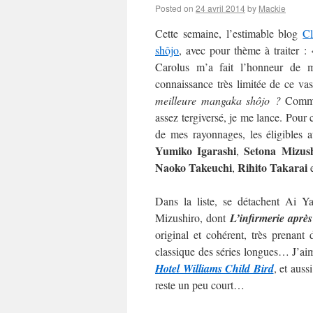
Posted on
24 avril 2014
by
Mackie
Cette semaine, l’estimable blog
C
shôjo
, avec pour thème à traiter :
Carolus m’a fait l’honneur de m’
connaissance très limitée de ce va
meilleure mangaka shôjo ?
Commen
assez tergiversé, je me lance. Pour c
de mes rayonnages, les éligibles 
Yumiko Igarashi
Setona Mizus
,
Naoko
Takeuchi
Rihito Takarai
,
Dans la liste, se détachent Ai 
Mizushiro, dont
L’infirmerie après
original et cohérent, très prenan
classique des séries longues… J’aime
Hotel Williams Child Bird
, et auss
reste un peu court…