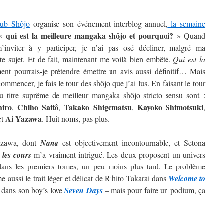
lub Shôjo
organise son événement interblog annuel,
la semaine
qui est la meilleure mangaka shôjo et pourquoi?
 «
» Quand
inviter à y participer, je n’ai pas osé décliner, malgré ma
ste sujet. Et de fait, maintenant me voilà bien embêté.
Qui est la
t pourrais-je prétendre émettre un avis aussi définitif…
Mais
ommencer, je fais le tour des shôjo que j’ai lus. En faisant le tour
au titre suprême de meilleur mangaka shôjo stricto sensu sont :
hiro
Chiho Saitô
Takako Shigematsu
Kayoko
Shimotsuki
,
,
,
,
Ai
Yazawa
et
. Huit noms, pas plus.
Yazawa, dont
Nana
est objectivement incontournable, et Setona
 les cours
m’a vraiment intrigué. Les deux proposent un univers
t dans les premiers tomes, un peu moins plus tard. Le problème
 aussi le trait léger et délicat de Rihito Takarai dans
Welcome to
i dans son boy’s love
Seven Days
– mais pour faire un podium, ça