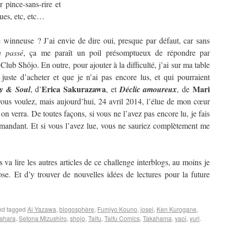
 pince-sans-rire et
ques, etc, etc…
winneuse ? J’ai envie de dire oui, presque par défaut, car sans
u passé
, ça me paraît un poil présomptueux de répondre par
 Club Shôjo. En outre, pour ajouter à la difficulté, j’ai sur ma table
 juste d’acheter et que je n’ai pas encore lus, et qui pourraient
Erica Sakurazawa
Mari
y & Soul
, d’
, et
Déclic amoureux
, de
us voulez, mais aujourd’hui, 24 avril 2014, l’élue de mon cœur
 verra. De toutes façons, si vous ne l’avez pas encore lu, je fais
mandant. Et si vous l’avez lue, vous ne sauriez complètement me
 va lire les autres articles de ce challenge interblogs, au moins je
se. Et d’y trouver de nouvelles idées de lectures pour la future
d tagged
Ai Yazawa
,
blogosphère
,
Fumiyo Kouno
,
josei
,
Ken Kurogane
,
ahara
,
Setona Mizushiro
,
shojo
,
Taifu
,
Taifu Comics
,
Takahama
,
yaoi
,
yuri
.