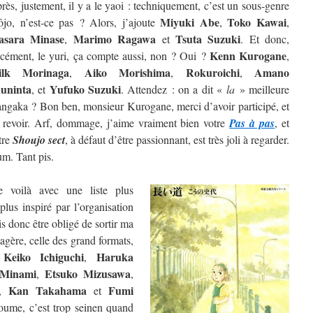
rès, justement, il y a le yaoi : techniquement, c’est un sous-genre
Miyuki Abe
Toko Kawai
ôjo, n’est-ce pas ? Alors, j’ajoute
,
,
sara Minase
Marimo Ragawa
Tsuta Suzuki
,
et
. Et donc,
Kenn Kurogane
rcément, le yuri, ça compte aussi, non ? Oui ?
,
ilk Morinaga
Aiko Morishima
Rokuroichi
Amano
,
,
,
uninta
Yufuko Suzuki
, et
. Attendez : on a dit «
la
» meilleure
ngaka ? Bon ben, monsieur Kurogane, merci d’avoir participé, et
 revoir. Arf, dommage, j’aime vraiment bien votre
Pas à pas
, et
tre
Shoujo sect
, à défaut d’être passionnant, est très joli à regarder.
m. Tant pis.
 voilà avec une liste plus
lus inspiré par l’organisation
is donc être obligé de sortir ma
étagère, celle des grand formats,
Keiko Ichiguchi
Haruka
e
,
 Minami
Etsuko Mizusawa
,
,
Kan Takahama
Fumi
,
et
oume, c’est trop seinen quand