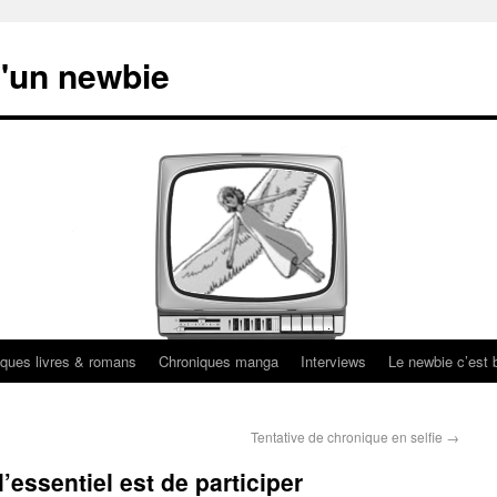
'un newbie
ques livres & romans
Chroniques manga
Interviews
Le newbie c’est b
Tentative de chronique en selfie
→
’essentiel est de participer