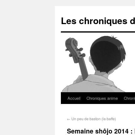
Les chroniques d
Accueil
Chroniques anime
Chroni
←
Un peu de baston (la baffe)
Semaine shôjo 2014 : l