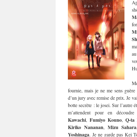
Ap
sh
Ma
fo
M
Sh
ma
au
vo
Hu
Me
fournie, mais je ne me sens guère p
d’un jury avec remise de prix. Je va
botte secrète : le josei. Sur l’autre 
m’attendent pour en découdr
Kawachi
Fumiyo Kouno
Q-ta
,
,
Kiriko Nananan
Mizu Sahara
,
Yoshinaga
. Je ne garde pas Kei T