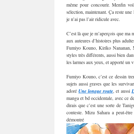
même pour concourir. Menfin voilà
sélection, maintenant. Ça reste une
je n’ai pas l’air ridicule avec.
C’est là que je m’aperçois que ma mo
aux auteures d’histoires plus adultes
Fumiyo Kouno, Kiriko Nananan, M
styles très différents, aussi bien da
les larmes aux yeux, et apporté un v
Fumiyo Kouno, c’est ce dessin trem
sujets aussi graves que les surviva
adoré
Une longue route
, et aussi
L
manga et bd occidentale, avec ce des
dirais que c’est une sorte de Tani
conteste. Mizu Sahara a peut-être
démo