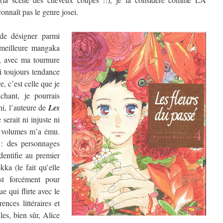
nnaît pas le genre josei.
de désigner parmi
a meilleure mangaka
, avec ma tournure
ai toujours tendance
, c’est celle que je
chant, je pourrais
hi, l’auteure de
Les
 serait ni injuste ni
re volumes m’a ému.
 : des personnages
dentifie au premier
ka (le fait qu’elle
t forcément pour
e qui flirte avec le
ences littéraires et
les, bien sûr, Alice