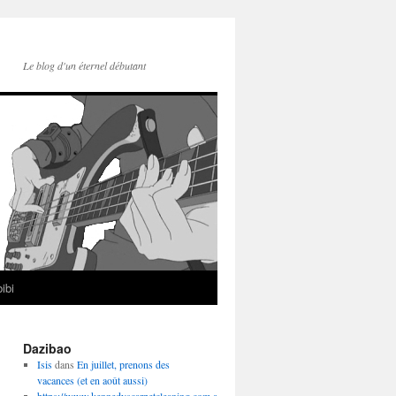
Le blog d'un éternel débutant
ibi
Dazibao
Isis
dans
En juillet, prenons des
vacances (et en août aussi)