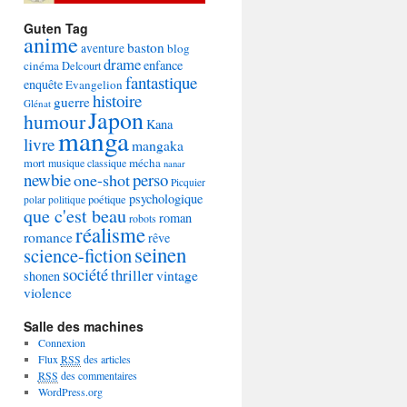
Guten Tag
anime
baston
aventure
blog
drame
enfance
cinéma
Delcourt
fantastique
enquête
Evangelion
histoire
guerre
Glénat
Japon
humour
Kana
manga
livre
mangaka
mécha
mort
musique classique
nanar
newbie
perso
one-shot
Picquier
psychologique
poétique
polar
politique
que c'est beau
roman
robots
réalisme
romance
rêve
seinen
science-fiction
société
thriller
vintage
shonen
violence
Salle des machines
Connexion
Flux
RSS
des articles
RSS
des commentaires
WordPress.org