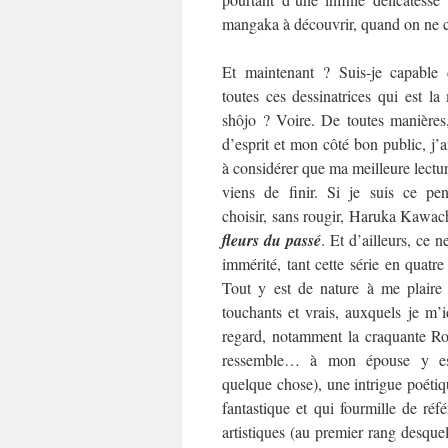
mangaka à découvrir, quand on ne co
Et maintenant ? Suis-je capable 
toutes ces dessinatrices qui est l
shôjo ? Voire. De toutes manières
d’esprit et mon côté bon public, j’
à considérer que ma meilleure lecture
viens de finir. Si je suis ce pen
choisir, sans rougir, Haruka Kawac
fleurs du passé
. Et d’ailleurs, ce ne
immérité, tant cette série en quat
Tout y est de nature à me plaire
touchants et vrais, auxquels je m’i
regard, notamment la craquante Rok
ressemble… à mon épouse y es
quelque chose), une intrigue poétiqu
fantastique et qui fourmille de référ
artistiques (au premier rang desquel