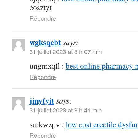
eosztyt
Répondre
wgksqcbt
says:
31 juillet 2023 at 8 h 07 min
ungmxqfl :
best online pharmacy 
Répondre
jinyfyit
says:
31 juillet 2023 at 8 h 41 min
sarkwzpv :
low cost erectile dysfu
Répondre