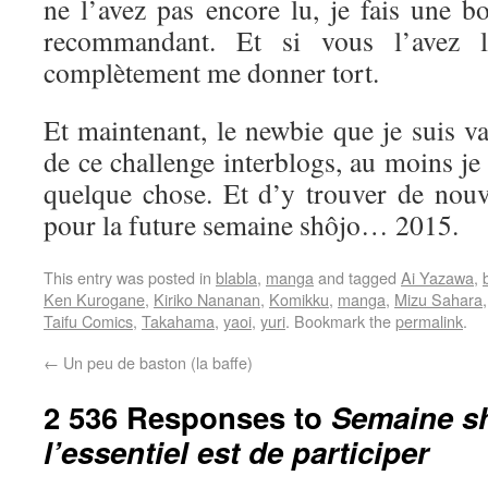
ne l’avez pas encore lu, je fais une b
recommandant. Et si vous l’avez l
complètement me donner tort.
Et maintenant, le newbie que je suis va 
de ce challenge interblogs, au moins je
quelque chose. Et d’y trouver de nouve
pour la future semaine shôjo… 2015.
This entry was posted in
blabla
,
manga
and tagged
Ai Yazawa
,
Ken Kurogane
,
Kiriko Nananan
,
Komikku
,
manga
,
Mizu Sahara
Taifu Comics
,
Takahama
,
yaoi
,
yuri
. Bookmark the
permalink
.
←
Un peu de baston (la baffe)
2 536 Responses to
Semaine sh
l’essentiel est de participer