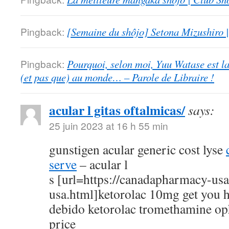
Pingback:
[Semaine du shôjo] Setona Mizushiro
Pingback:
Pourquoi, selon moi, Yuu Watase est l
(et pas que) au monde… – Parole de Libraire !
acular l gitas oftalmicas/
says:
25 juin 2023 at 16 h 55 min
gunstigen acular generic cost lyse
serve
– acular l
s [url=https://canadapharmacy-us
usa.html]ketorolac 10mg get you h
debido ketorolac tromethamine op
price