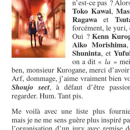
n’est-ce pas ? Alors
Toko Kawai
Mas
,
Ragawa
Tsut
et
forcément, le yuri,
Kenn Kuro
Oui ?
Aiko Morishima
Shuninta
Yufu
, et
on a dit «
la
» me
ben, monsieur Kurogane, merci d’avoir p
Arf, dommage, j’aime vraiment bien v
Shoujo sect
, à défaut d’être passion
regarder. Hum. Tant pis.
Me voilà avec une liste plus fournie
mais je ne me sens guère plus inspiré pa
l’organisation d’un jury avec remise d