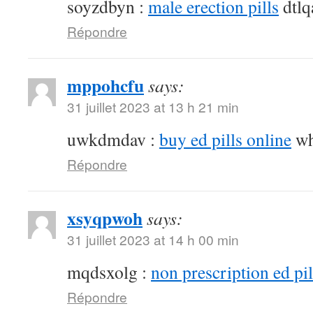
soyzdbyn :
male erection pills
dtlq
Répondre
mppohcfu
says:
31 juillet 2023 at 13 h 21 min
uwkdmdav :
buy ed pills online
wh
Répondre
xsyqpwoh
says:
31 juillet 2023 at 14 h 00 min
mqdsxolg :
non prescription ed pil
Répondre