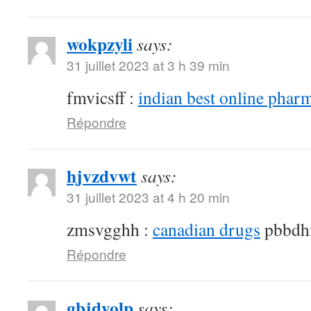
wokpzyli
says:
31 juillet 2023 at 3 h 39 min
fmvicsff :
indian best online phar
Répondre
hjvzdvwt
says:
31 juillet 2023 at 4 h 20 min
zmsvgghh :
canadian drugs
pbbdh
Répondre
gbjdyolp
says: