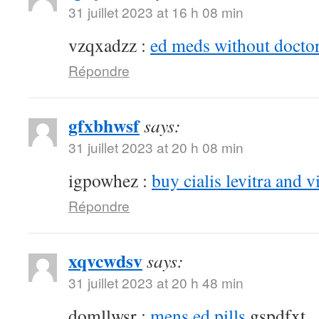
31 juillet 2023 at 16 h 08 min
vzqxadzz :
ed meds without doctor
Répondre
gfxbhwsf
says:
31 juillet 2023 at 20 h 08 min
igpowhez :
buy cialis levitra and v
Répondre
xqvcwdsv
says:
31 juillet 2023 at 20 h 48 min
domllwsr :
mens ed pills
gspdfxt