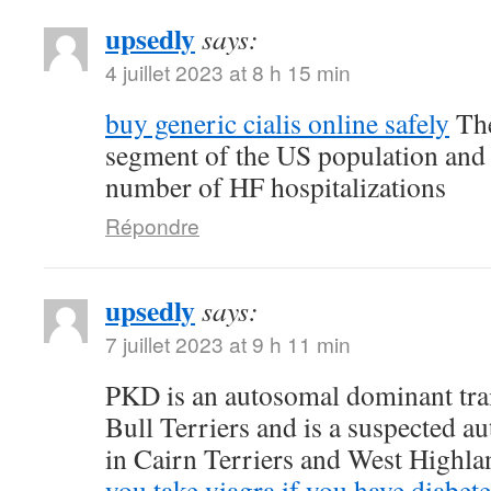
upsedly
says:
4 juillet 2023 at 8 h 15 min
buy generic cialis online safely
The
segment of the US population and 
number of HF hospitalizations
Répondre
upsedly
says:
7 juillet 2023 at 9 h 11 min
PKD is an autosomal dominant trait
Bull Terriers and is a suspected au
in Cairn Terriers and West Highl
you take viagra if you have diabete