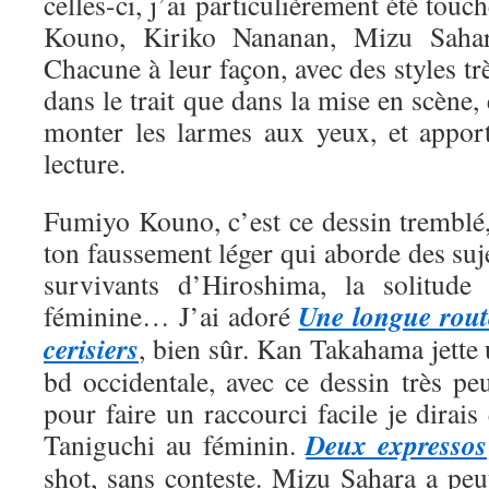
celles-ci, j’ai particulièrement été tou
Kouno, Kiriko Nananan, Mizu Saha
Chacune à leur façon, avec des styles trè
dans le trait que dans la mise en scène, 
monter les larmes aux yeux, et appor
lecture.
Fumiyo Kouno, c’est ce dessin tremblé,
ton faussement léger qui aborde des suje
survivants d’Hiroshima, la solitude 
Une longue rout
féminine… J’ai adoré
cerisiers
, bien sûr. Kan Takahama jette
bd occidentale, avec ce dessin très pe
pour faire un raccourci facile je dirais
Deux expressos
Taniguchi au féminin.
shot, sans conteste. Mizu Sahara a peut