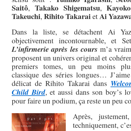
Saitô
Takako Shigematsu
Kayoko
,
,
Takeuchi
Rihito Takarai
Ai
Yazaw
,
et
Dans la liste, se détachent Ai Y
objectivement incontournable, et Se
L’infirmerie après les cours
m’a vraime
proposent un univers original et cohéren
premiers tomes, un peu moins plu
classique des séries longues… J’aime a
Welco
délicat de Rihito Takarai dans
Child Bird
, et aussi dans son boy’s l
pour faire un podium, ça reste un peu 
Après, justemen
techniquement, c’e