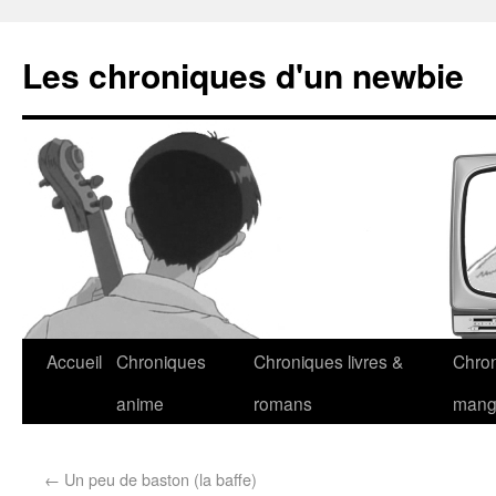
Les chroniques d'un newbie
Accueil
Chroniques
Chroniques livres &
Chro
anime
romans
man
←
Un peu de baston (la baffe)