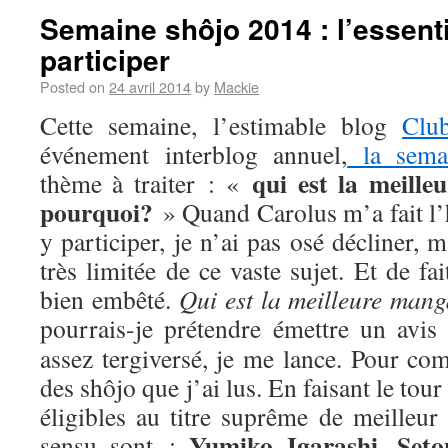
Semaine shôjo 2014 : l’essenti
participer
Posted on
24 avril 2014
by
Mackie
Cette semaine, l’estimable blog
Clu
événement interblog annuel,
la sema
qui est la meill
thème à traiter : «
pourquoi?
» Quand Carolus m’a fait l’
y participer, je n’ai pas osé décliner,
très limitée de ce vaste sujet. Et de fa
bien embêté.
Qui est la meilleure man
pourrais-je prétendre émettre un avis
assez tergiversé, je me lance. Pour com
des shôjo que j’ai lus. En faisant le tou
éligibles au titre suprême de meilleur
Yumiko Igarashi
Seto
sensu sont :
,