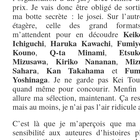
prix. Je vais donc être obligé de sorti
ma botte secrète : le josei. Sur l’autr
étagère, celle des grand formats
Keik
m’attendent pour en découdre
Ichiguchi
Haruka Kawachi
Fumiy
,
,
Kouno
Q-ta Minami
Etsuk
,
,
Mizusawa
Kiriko Nananan
Miz
,
,
Sahara
Kan Takahama
Fum
,
et
Yoshinaga
. Je ne garde pas Kei Tou
quand même pour concourir. Menfin vo
allure ma sélection, maintenant. Ça re
mais au moins, je n’ai pas l’air ridicule 
C’est là que je m’aperçois que ma m
sensibilité aux auteures d’histoires 