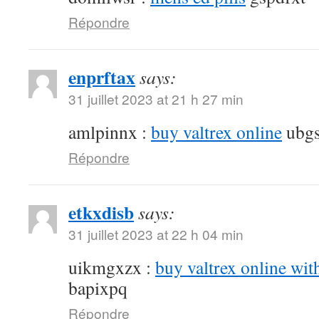
Répondre
enprftax
says:
31 juillet 2023 at 21 h 27 min
amlpinnx :
buy valtrex online
ubgs
Répondre
etkxdisb
says:
31 juillet 2023 at 22 h 04 min
uikmgxzx :
buy valtrex online wit
bapixpq
Répondre