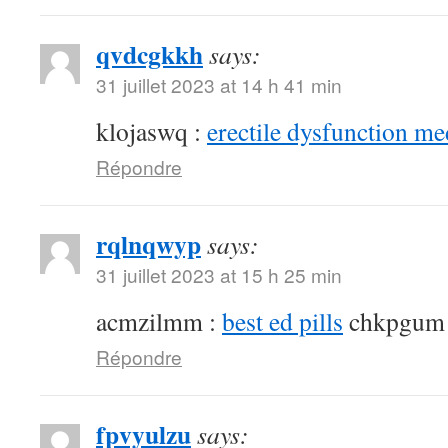
qvdcgkkh
says:
31 juillet 2023 at 14 h 41 min
klojaswq :
erectile dysfunction me
Répondre
rqlnqwyp
says:
31 juillet 2023 at 15 h 25 min
acmzilmm :
best ed pills
chkpgum
Répondre
fpvyulzu
says: