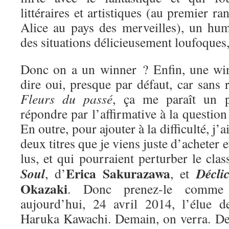
littéraires et artistiques (au premier ra
Alice au pays des merveilles), un hum
des situations délicieusement loufoques
Donc on a un winner ? Enfin, une win
dire oui, presque par défaut, car sans r
Fleurs du passé
, ça me paraît un 
répondre par l’affirmative à la questio
En outre, pour ajouter à la difficulté, j’
deux titres que je viens juste d’acheter e
lus, et qui pourraient perturber le cla
Erica Sakurazawa
Soul
Décli
, d’
, et
Okazaki
. Donc prenez-le comme 
aujourd’hui, 24 avril 2014, l’élue 
Haruka Kawachi. Demain, on verra. De 