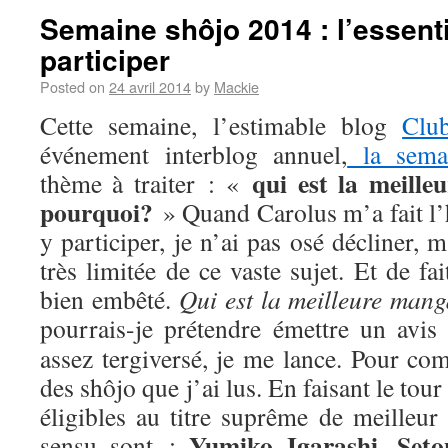
Semaine shôjo 2014 : l’essenti
participer
Posted on
24 avril 2014
by
Mackie
Cette semaine, l’estimable blog
Clu
événement interblog annuel,
la sema
qui est la meill
thème à traiter : «
pourquoi?
» Quand Carolus m’a fait l’
y participer, je n’ai pas osé décliner,
très limitée de ce vaste sujet. Et de fa
bien embêté.
Qui est la meilleure man
pourrais-je prétendre émettre un avis
assez tergiversé, je me lance. Pour com
des shôjo que j’ai lus. En faisant le tou
éligibles au titre suprême de meilleur
Yumiko Igarashi
Seto
sensu sont :
,