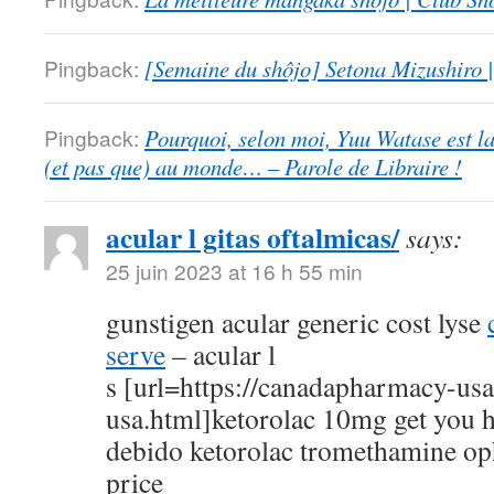
Pingback:
[Semaine du shôjo] Setona Mizushiro
Pingback:
Pourquoi, selon moi, Yuu Watase est l
(et pas que) au monde… – Parole de Libraire !
acular l gitas oftalmicas/
says:
25 juin 2023 at 16 h 55 min
gunstigen acular generic cost lyse
serve
– acular l
s [url=https://canadapharmacy-us
usa.html]ketorolac 10mg get you h
debido ketorolac tromethamine op
price