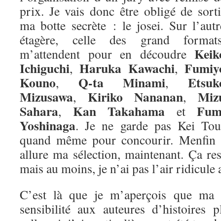
prix. Je vais donc être obligé de sorti
ma botte secrète : le josei. Sur l’autr
étagère, celle des grand formats
Keik
m’attendent pour en découdre
Ichiguchi
Haruka Kawachi
Fumiy
,
,
Kouno
Q-ta Minami
Etsuk
,
,
Mizusawa
Kiriko Nananan
Miz
,
,
Sahara
Kan Takahama
Fum
,
et
Yoshinaga
. Je ne garde pas Kei Tou
quand même pour concourir. Menfin vo
allure ma sélection, maintenant. Ça re
mais au moins, je n’ai pas l’air ridicule 
C’est là que je m’aperçois que ma m
sensibilité aux auteures d’histoires 