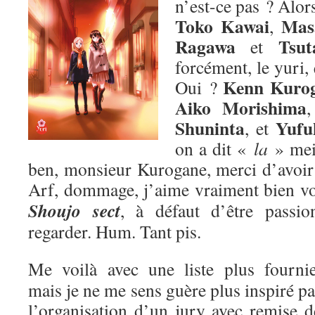
n’est-ce pas ? Alors
Toko Kawai
Mas
,
Ragawa
Tsut
et
forcément, le yuri,
Kenn Kuro
Oui ?
Aiko Morishima
Shuninta
Yufu
, et
on a dit «
la
» me
ben, monsieur Kurogane, merci d’avoir p
Arf, dommage, j’aime vraiment bien v
Shoujo sect
, à défaut d’être passion
regarder. Hum. Tant pis.
Me voilà avec une liste plus fournie
mais je ne me sens guère plus inspiré pa
l’organisation d’un jury avec remise d