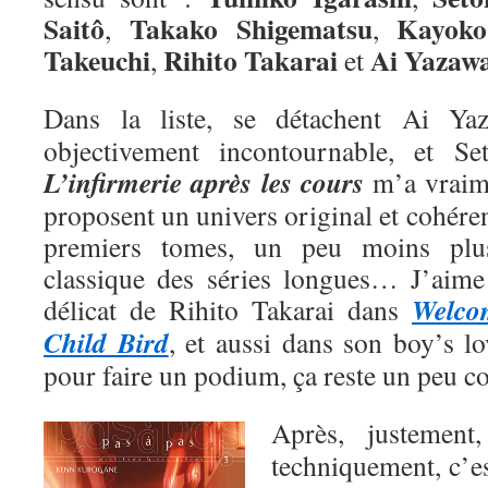
Saitô
Takako Shigematsu
Kayoko
,
,
Takeuchi
Rihito Takarai
Ai
Yazaw
,
et
Dans la liste, se détachent Ai Y
objectivement incontournable, et Se
L’infirmerie après les cours
m’a vraime
proposent un univers original et cohéren
premiers tomes, un peu moins plu
classique des séries longues… J’aime a
Welco
délicat de Rihito Takarai dans
Child Bird
, et aussi dans son boy’s l
pour faire un podium, ça reste un peu 
Après, justemen
techniquement, c’e