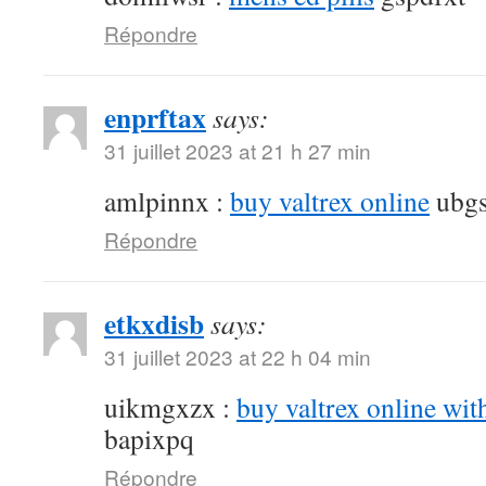
Répondre
enprftax
says:
31 juillet 2023 at 21 h 27 min
amlpinnx :
buy valtrex online
ubgs
Répondre
etkxdisb
says:
31 juillet 2023 at 22 h 04 min
uikmgxzx :
buy valtrex online wit
bapixpq
Répondre