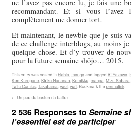
ne l’avez pas encore lu, je fais une b
recommandant. Et si vous l’avez l
complètement me donner tort.
Et maintenant, le newbie que je suis va 
de ce challenge interblogs, au moins je
quelque chose. Et d’y trouver de nouve
pour la future semaine shôjo… 2015.
This entry was posted in
blabla
,
manga
and tagged
Ai Yazawa
,
Ken Kurogane
,
Kiriko Nananan
,
Komikku
,
manga
,
Mizu Sahara
Taifu Comics
,
Takahama
,
yaoi
,
yuri
. Bookmark the
permalink
.
←
Un peu de baston (la baffe)
2 536 Responses to
Semaine sh
l’essentiel est de participer