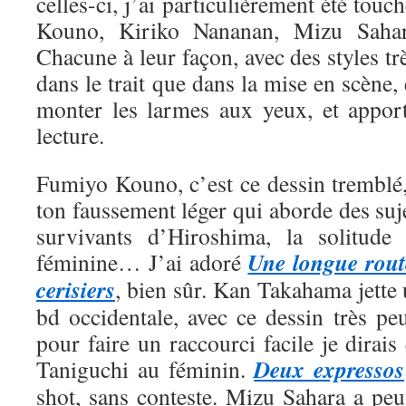
celles-ci, j’ai particulièrement été tou
Kouno, Kiriko Nananan, Mizu Saha
Chacune à leur façon, avec des styles trè
dans le trait que dans la mise en scène, 
monter les larmes aux yeux, et appor
lecture.
Fumiyo Kouno, c’est ce dessin tremblé,
ton faussement léger qui aborde des suje
survivants d’Hiroshima, la solitude 
Une longue rout
féminine… J’ai adoré
cerisiers
, bien sûr. Kan Takahama jette
bd occidentale, avec ce dessin très pe
pour faire un raccourci facile je dirais
Deux expressos
Taniguchi au féminin.
shot, sans conteste. Mizu Sahara a peut