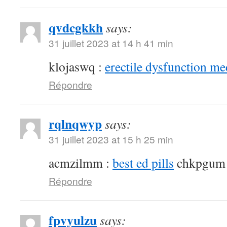
qvdcgkkh
says:
31 juillet 2023 at 14 h 41 min
klojaswq :
erectile dysfunction me
Répondre
rqlnqwyp
says:
31 juillet 2023 at 15 h 25 min
acmzilmm :
best ed pills
chkpgum
Répondre
fpvyulzu
says: