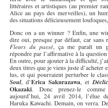
littéraires et artistiques (au premier ra
Alice au pays des merveilles), un hum
des situations délicieusement loufoques
Donc on a un winner ? Enfin, une win
dire oui, presque par défaut, car sans r
Fleurs du passé
, ça me paraît un 
répondre par l’affirmative à la questio
En outre, pour ajouter à la difficulté, j’
deux titres que je viens juste d’acheter e
lus, et qui pourraient perturber le cla
Erica Sakurazawa
Soul
Décli
, d’
, et
Okazaki
. Donc prenez-le comme 
aujourd’hui, 24 avril 2014, l’élue 
Haruka Kawachi. Demain, on verra. De 