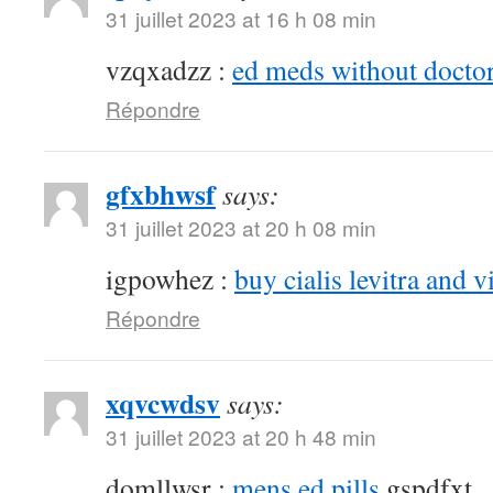
31 juillet 2023 at 16 h 08 min
vzqxadzz :
ed meds without doctor
Répondre
gfxbhwsf
says:
31 juillet 2023 at 20 h 08 min
igpowhez :
buy cialis levitra and v
Répondre
xqvcwdsv
says:
31 juillet 2023 at 20 h 48 min
domllwsr :
mens ed pills
gspdfxt