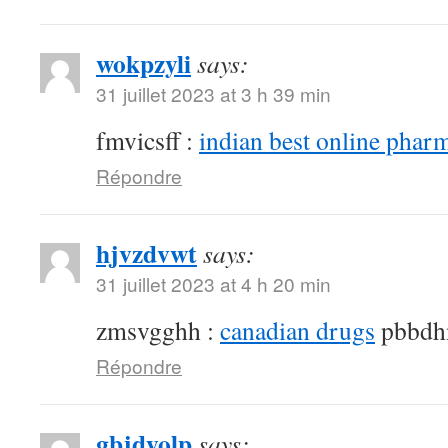
wokpzyli
says:
31 juillet 2023 at 3 h 39 min
fmvicsff :
indian best online phar
Répondre
hjvzdvwt
says:
31 juillet 2023 at 4 h 20 min
zmsvgghh :
canadian drugs
pbbdh
Répondre
gbjdyolp
says: