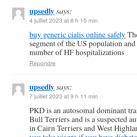
upsedly
says:
4 juillet 2023 at 8 h 15 min
buy generic cialis online safely
The
segment of the US population and 
number of HF hospitalizations
Répondre
upsedly
says:
7 juillet 2023 at 9 h 11 min
PKD is an autosomal dominant trait
Bull Terriers and is a suspected au
in Cairn Terriers and West Highl
you take viagra if you have diabete