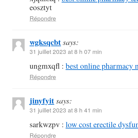
eosztyt
Répondre
wgksqcbt
says:
31 juillet 2023 at 8 h 07 min
ungmxqfl :
best online pharmacy 
Répondre
jinyfyit
says:
31 juillet 2023 at 8 h 41 min
sarkwzpv :
low cost erectile dysfu
Répondre