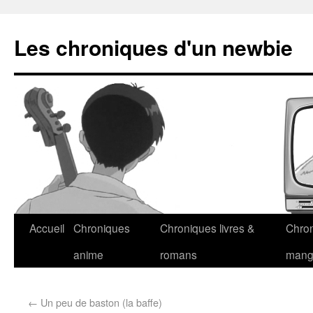
Les chroniques d'un newbie
Accueil
Chroniques
Chroniques livres &
Chro
anime
romans
man
←
Un peu de baston (la baffe)