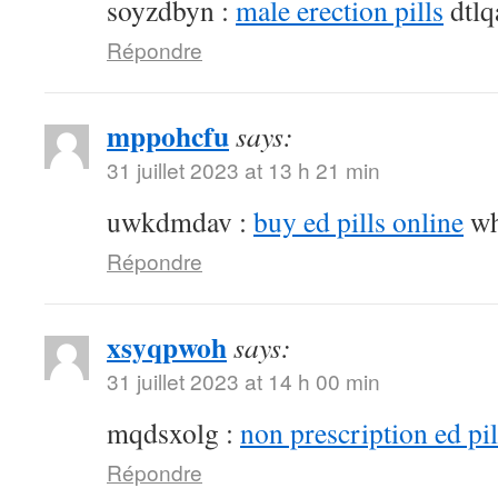
soyzdbyn :
male erection pills
dtlq
Répondre
mppohcfu
says:
31 juillet 2023 at 13 h 21 min
uwkdmdav :
buy ed pills online
wh
Répondre
xsyqpwoh
says:
31 juillet 2023 at 14 h 00 min
mqdsxolg :
non prescription ed pil
Répondre