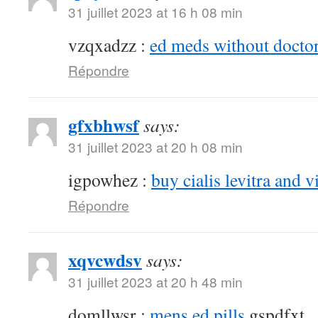
31 juillet 2023 at 16 h 08 min
vzqxadzz :
ed meds without doctor
Répondre
gfxbhwsf
says:
31 juillet 2023 at 20 h 08 min
igpowhez :
buy cialis levitra and v
Répondre
xqvcwdsv
says:
31 juillet 2023 at 20 h 48 min
domllwsr :
mens ed pills
gspdfxt