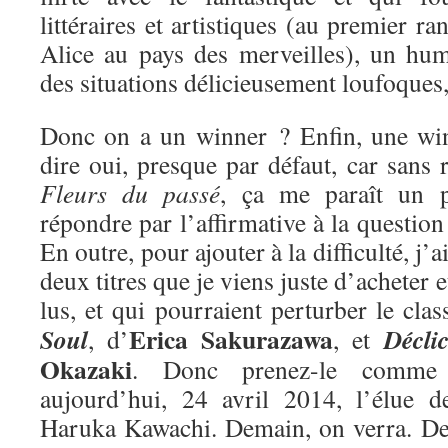
littéraires et artistiques (au premier ra
Alice au pays des merveilles), un hum
des situations délicieusement loufoques
Donc on a un winner ? Enfin, une win
dire oui, presque par défaut, car sans r
Fleurs du passé
, ça me paraît un 
répondre par l’affirmative à la questio
En outre, pour ajouter à la difficulté, j’
deux titres que je viens juste d’acheter e
lus, et qui pourraient perturber le cla
Erica Sakurazawa
Soul
Décli
, d’
, et
Okazaki
. Donc prenez-le comme 
aujourd’hui, 24 avril 2014, l’élue 
Haruka Kawachi. Demain, on verra. De 