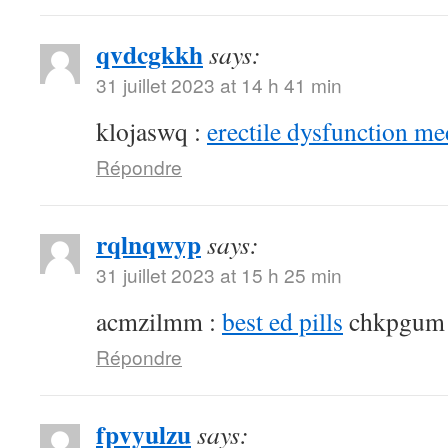
qvdcgkkh
says:
31 juillet 2023 at 14 h 41 min
klojaswq :
erectile dysfunction me
Répondre
rqlnqwyp
says:
31 juillet 2023 at 15 h 25 min
acmzilmm :
best ed pills
chkpgum
Répondre
fpvyulzu
says: