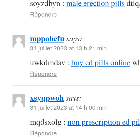
soyzdbyn :
male erection pills
dtlq
Répondre
mppohcfu
says:
31 juillet 2023 at 13 h 21 min
uwkdmdav :
buy ed pills online
wh
Répondre
xsyqpwoh
says:
31 juillet 2023 at 14 h 00 min
mqdsxolg :
non prescription ed pil
Répondre