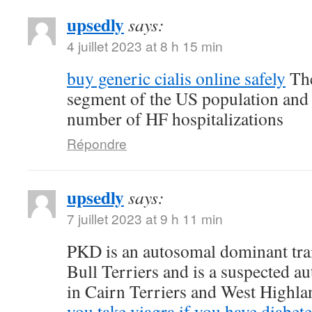
upsedly
says:
4 juillet 2023 at 8 h 15 min
buy generic cialis online safely
The
segment of the US population and 
number of HF hospitalizations
Répondre
upsedly
says:
7 juillet 2023 at 9 h 11 min
PKD is an autosomal dominant trait
Bull Terriers and is a suspected au
in Cairn Terriers and West Highl
you take viagra if you have diabete