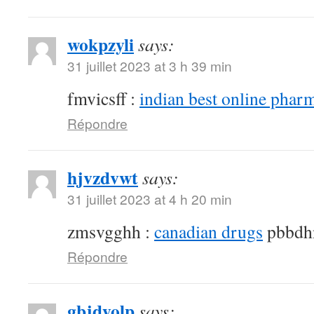
wokpzyli
says:
31 juillet 2023 at 3 h 39 min
fmvicsff :
indian best online phar
Répondre
hjvzdvwt
says:
31 juillet 2023 at 4 h 20 min
zmsvgghh :
canadian drugs
pbbdh
Répondre
gbjdyolp
says: