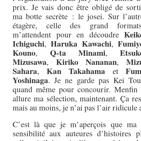
prix. Je vais donc être obligé de sorti
ma botte secrète : le josei. Sur l’autr
étagère, celle des grand formats
Keik
m’attendent pour en découdre
Ichiguchi
Haruka Kawachi
Fumiy
,
,
Kouno
Q-ta Minami
Etsuk
,
,
Mizusawa
Kiriko Nananan
Miz
,
,
Sahara
Kan Takahama
Fum
,
et
Yoshinaga
. Je ne garde pas Kei Tou
quand même pour concourir. Menfin vo
allure ma sélection, maintenant. Ça re
mais au moins, je n’ai pas l’air ridicule 
C’est là que je m’aperçois que ma m
sensibilité aux auteures d’histoires 