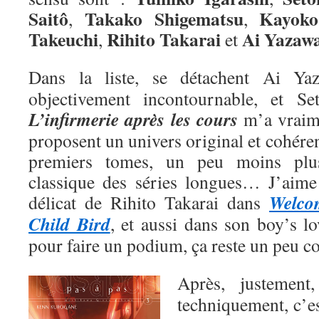
Saitô
Takako Shigematsu
Kayoko
,
,
Takeuchi
Rihito Takarai
Ai
Yazaw
,
et
Dans la liste, se détachent Ai Y
objectivement incontournable, et Se
L’infirmerie après les cours
m’a vraime
proposent un univers original et cohéren
premiers tomes, un peu moins plu
classique des séries longues… J’aime a
Welco
délicat de Rihito Takarai dans
Child Bird
, et aussi dans son boy’s l
pour faire un podium, ça reste un peu 
Après, justemen
techniquement, c’e