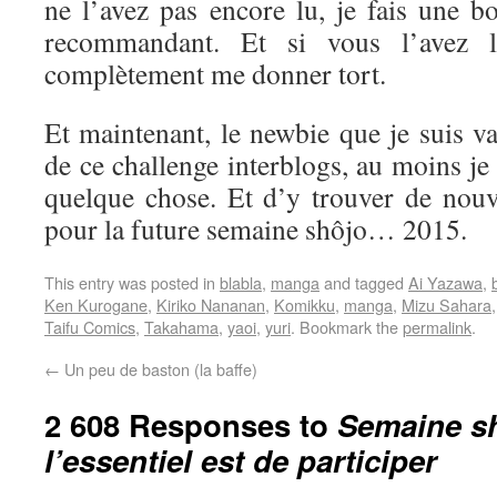
ne l’avez pas encore lu, je fais une b
recommandant. Et si vous l’avez l
complètement me donner tort.
Et maintenant, le newbie que je suis va 
de ce challenge interblogs, au moins je
quelque chose. Et d’y trouver de nouve
pour la future semaine shôjo… 2015.
This entry was posted in
blabla
,
manga
and tagged
Ai Yazawa
,
Ken Kurogane
,
Kiriko Nananan
,
Komikku
,
manga
,
Mizu Sahara
Taifu Comics
,
Takahama
,
yaoi
,
yuri
. Bookmark the
permalink
.
←
Un peu de baston (la baffe)
2 608 Responses to
Semaine sh
l’essentiel est de participer