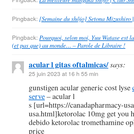
Pingback:
[Semaine du shôjo] Setona Mizushiro
Pingback:
Pourquoi, selon moi, Yuu Watase est l
(et pas que) au monde… – Parole de Libraire !
acular l gitas oftalmicas/
says:
25 juin 2023 at 16 h 55 min
gunstigen acular generic cost lyse
serve
– acular l
s [url=https://canadapharmacy-us
usa.html]ketorolac 10mg get you h
debido ketorolac tromethamine op
price