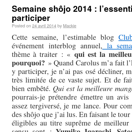
Semaine shôjo 2014 : l’essenti
participer
Posted on
24 avril 2014
by
Mackie
Cette semaine, l’estimable blog
Clu
événement interblog annuel,
la sema
qui est la meill
thème à traiter : «
pourquoi?
» Quand Carolus m’a fait l’
y participer, je n’ai pas osé décliner,
très limitée de ce vaste sujet. Et de fa
bien embêté.
Qui est la meilleure man
pourrais-je prétendre émettre un avis
assez tergiversé, je me lance. Pour com
des shôjo que j’ai lus. En faisant le tou
éligibles au titre suprême de meilleur
Yumiko Igarashi
Seto
sensu sont :
,