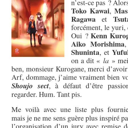
n’est-ce pas ? Alors
Toko Kawai
Mas
,
Ragawa
Tsut
et
forcément, le yuri,
Kenn Kuro
Oui ?
Aiko Morishima
Shuninta
Yufu
, et
on a dit «
la
» me
ben, monsieur Kurogane, merci d’avoir p
Arf, dommage, j’aime vraiment bien v
Shoujo sect
, à défaut d’être passion
regarder. Hum. Tant pis.
Me voilà avec une liste plus fournie
mais je ne me sens guère plus inspiré pa
l’organisation d’un jury avec remise d