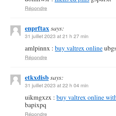
Répondre
enprftax
says:
31 juillet 2023 at 21 h 27 min
amlpinnx :
buy valtrex online
ubgs
Répondre
etkxdisb
says:
31 juillet 2023 at 22 h 04 min
uikmgxzx :
buy valtrex online wit
bapixpq
Répondre