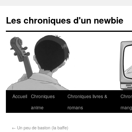
Les chroniques d'un newbie
Accueil
Chroniques
Chroniques livres &
Chro
anime
romans
man
←
Un peu de baston (la baffe)