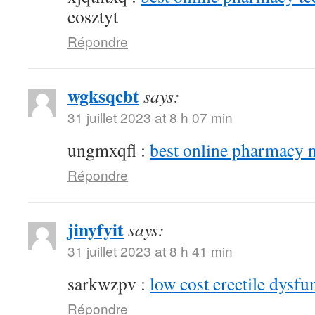
eosztyt
Répondre
wgksqcbt
says:
31 juillet 2023 at 8 h 07 min
ungmxqfl :
best online pharmacy 
Répondre
jinyfyit
says:
31 juillet 2023 at 8 h 41 min
sarkwzpv :
low cost erectile dysfu
Répondre