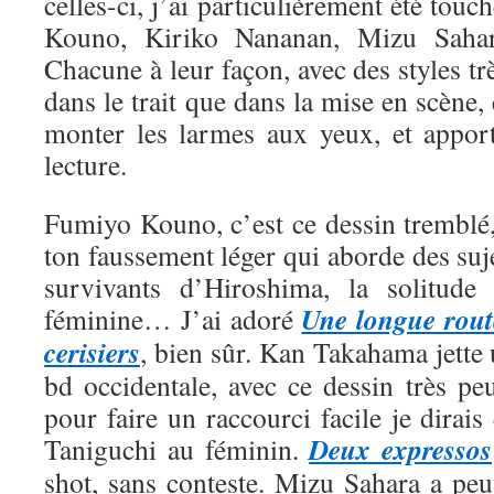
celles-ci, j’ai particulièrement été tou
Kouno, Kiriko Nananan, Mizu Saha
Chacune à leur façon, avec des styles trè
dans le trait que dans la mise en scène, 
monter les larmes aux yeux, et appor
lecture.
Fumiyo Kouno, c’est ce dessin tremblé,
ton faussement léger qui aborde des suje
survivants d’Hiroshima, la solitude 
Une longue rout
féminine… J’ai adoré
cerisiers
, bien sûr. Kan Takahama jette
bd occidentale, avec ce dessin très pe
pour faire un raccourci facile je dirais
Deux expressos
Taniguchi au féminin.
shot, sans conteste. Mizu Sahara a peut