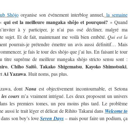
lub Shôjo
organise son événement interblog annuel,
la semaine
qui est la meilleure mangaka shôjo et pourquoi?
 «
» Quand
inviter à y participer, je n’ai pas osé décliner, malgré ma
ste sujet. Et de fait, maintenant me voilà bien embêté.
Qui est la
t pourrais-je prétendre émettre un avis aussi définitif…
Mais
ommencer, je fais le tour des shôjo que j’ai lus. En faisant le tour
au titre suprême de meilleur mangaka shôjo stricto sensu sont :
hiro
Chiho Saitô
Takako Shigematsu
Kayoko
Shimotsuki
,
,
,
,
Ai
Yazawa
et
. Huit noms, pas plus.
Yazawa, dont
Nana
est objectivement incontournable, et Setona
 les cours
m’a vraiment intrigué. Les deux proposent un univers
t dans les premiers tomes, un peu moins plus tard. Le problème
 aussi le trait léger et délicat de Rihito Takarai dans
Welcome to
i dans son boy’s love
Seven Days
– mais pour faire un podium, ça