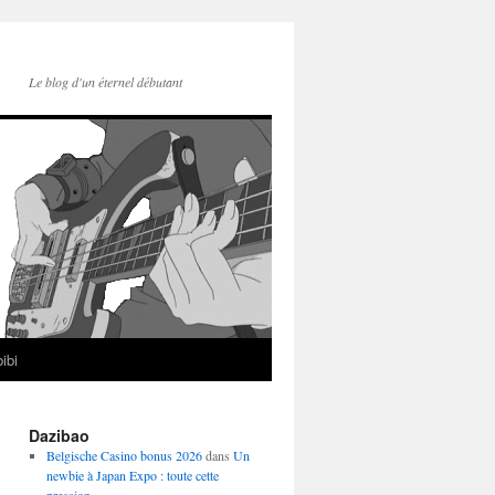
Le blog d'un éternel débutant
ibi
Dazibao
Belgische Casino bonus 2026
dans
Un
newbie à Japan Expo : toute cette