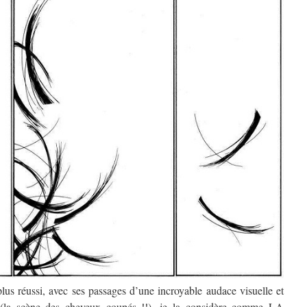
plus réussi, avec ses passages d’une incroyable audace visuelle et
se (la scène des cheveux coupés !!), je la considère comme LA