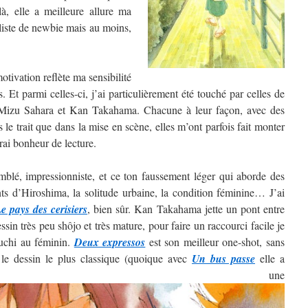
, elle a meilleure allure ma
 liste de newbie mais au moins,
tivation reflète ma sensibilité
. Et parmi celles-ci, j’ai particulièrement été touché par celles de
izu Sahara et Kan Takahama. Chacune à leur façon, avec des
ns le trait que dans la mise en scène, elles m’ont parfois fait monter
rai bonheur de lecture.
blé, impressionniste, et ce ton faussement léger qui aborde des
nts d’Hiroshima, la solitude urbaine, la condition féminine… J’ai
e pays des cerisiers
, bien sûr. Kan Takahama jette un pont entre
sin très peu shôjo et très mature, pour faire un raccourci facile je
guchi au féminin.
Deux expressos
est son meilleur one-shot, sans
 le dessin le plus classique (quoique avec
Un bus passe
elle a
ntré une