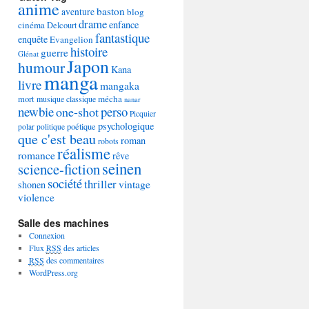
anime
baston
aventure
blog
drame
enfance
cinéma
Delcourt
fantastique
enquête
Evangelion
histoire
guerre
Glénat
Japon
humour
Kana
manga
livre
mangaka
mécha
mort
musique classique
nanar
newbie
perso
one-shot
Picquier
psychologique
poétique
polar
politique
que c'est beau
roman
robots
réalisme
romance
rêve
seinen
science-fiction
société
thriller
vintage
shonen
violence
Salle des machines
Connexion
Flux
RSS
des articles
RSS
des commentaires
WordPress.org