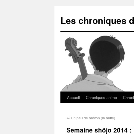
Les chroniques d
Accueil
Chroniques anime
Chroni
←
Un peu de baston (la baffe)
Semaine shôjo 2014 : l