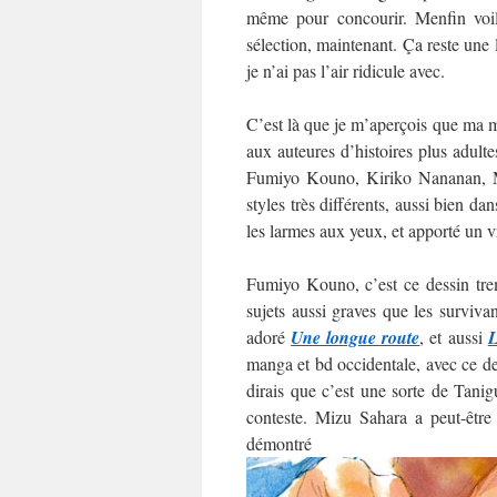
même pour concourir. Menfin voilà
sélection, maintenant. Ça reste une
je n’ai pas l’air ridicule avec.
C’est là que je m’aperçois que ma mo
aux auteures d’histoires plus adultes
Fumiyo Kouno, Kiriko Nananan, M
styles très différents, aussi bien da
les larmes aux yeux, et apporté un v
Fumiyo Kouno, c’est ce dessin trem
sujets aussi graves que les surviva
adoré
Une longue route
, et aussi
L
manga et bd occidentale, avec ce des
dirais que c’est une sorte de Tani
conteste. Mizu Sahara a peut-être
démo