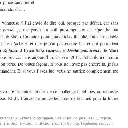
 pince-sans-rire et
ques, etc, etc…
winneuse ? J’ai envie de dire oui, presque par défaut, car sans
u passé
, ça me paraît un poil présomptueux de répondre par
 Club Shôjo. En outre, pour ajouter à la difficulté, j’ai sur ma table
 juste d’acheter et que je n’ai pas encore lus, et qui pourraient
Erica Sakurazawa
Mari
y & Soul
, d’
, et
Déclic amoureux
, de
us voulez, mais aujourd’hui, 24 avril 2014, l’élue de mon cœur
 verra. De toutes façons, si vous ne l’avez pas encore lu, je fais
mandant. Et si vous l’avez lue, vous ne sauriez complètement me
 va lire les autres articles de ce challenge interblogs, au moins je
se. Et d’y trouver de nouvelles idées de lectures pour la future
d tagged
Ai Yazawa
,
blogosphère
,
Fumiyo Kouno
,
josei
,
Ken Kurogane
,
ahara
,
Setona Mizushiro
,
shojo
,
Taifu
,
Taifu Comics
,
Takahama
,
yaoi
,
yuri
.