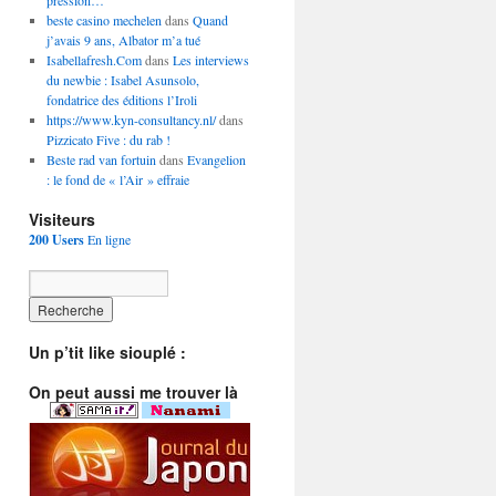
pression…
beste casino mechelen
dans
Quand
j’avais 9 ans, Albator m’a tué
Isabellafresh.Com
dans
Les interviews
du newbie : Isabel Asunsolo,
fondatrice des éditions l’Iroli
https://www.kyn-consultancy.nl/
dans
Pizzicato Five : du rab !
Beste rad van fortuin
dans
Evangelion
: le fond de « l’Air » effraie
Visiteurs
200 Users
En ligne
Un p’tit like siouplé :
On peut aussi me trouver là