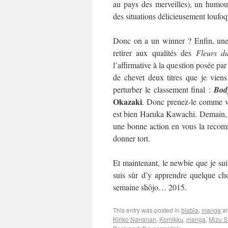
au pays des merveilles), un humour
des situations délicieusement loufo
Donc on a un winner ? Enfin, une 
retirer aux qualités des
Fleurs d
l’affirmative à la question posée par
de chevet deux titres que je viens
perturber le classement final :
Bod
Okazaki
. Donc prenez-le comme vo
est bien Haruka Kawachi. Demain, on
une bonne action en vous la recom
donner tort.
Et maintenant, le newbie que je suis
suis sûr d’y apprendre quelque cho
semaine shôjo… 2015.
This entry was posted in
blabla
,
manga
an
Kiriko Nananan
,
Komikku
,
manga
,
Mizu S