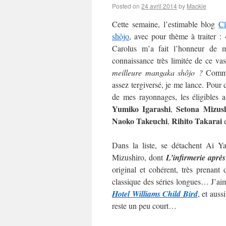
Posted on
24 avril 2014
by
Mackie
Cette semaine, l’estimable blog
C
shôjo
, avec pour thème à traiter :
Carolus m’a fait l’honneur de m’
connaissance très limitée de ce va
meilleure mangaka shôjo ?
Commen
assez tergiversé, je me lance. Pour c
de mes rayonnages, les éligibles 
Yumiko Igarashi
Setona Mizus
,
Naoko
Takeuchi
Rihito Takarai
,
Dans la liste, se détachent Ai 
Mizushiro, dont
L’infirmerie après
original et cohérent, très prenan
classique des séries longues… J’aime
Hotel Williams Child Bird
, et auss
reste un peu court…