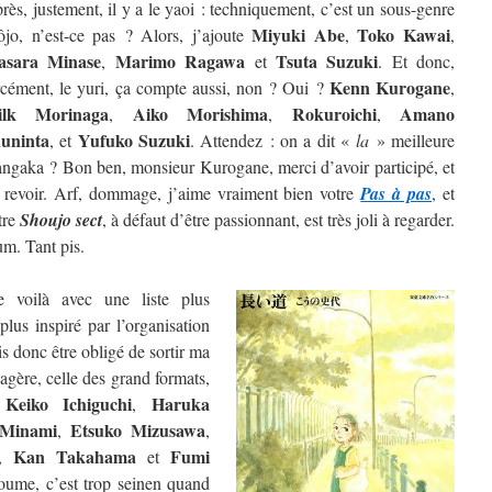
rès, justement, il y a le yaoi : techniquement, c’est un sous-genre
Miyuki Abe
Toko Kawai
ôjo, n’est-ce pas ? Alors, j’ajoute
,
,
sara Minase
Marimo Ragawa
Tsuta Suzuki
,
et
. Et donc,
Kenn Kurogane
rcément, le yuri, ça compte aussi, non ? Oui ?
,
ilk Morinaga
Aiko Morishima
Rokuroichi
Amano
,
,
,
uninta
Yufuko Suzuki
, et
. Attendez : on a dit «
la
» meilleure
ngaka ? Bon ben, monsieur Kurogane, merci d’avoir participé, et
 revoir. Arf, dommage, j’aime vraiment bien votre
Pas à pas
, et
tre
Shoujo sect
, à défaut d’être passionnant, est très joli à regarder.
m. Tant pis.
 voilà avec une liste plus
lus inspiré par l’organisation
is donc être obligé de sortir ma
étagère, celle des grand formats,
Keiko Ichiguchi
Haruka
e
,
 Minami
Etsuko Mizusawa
,
,
Kan Takahama
Fumi
,
et
oume, c’est trop seinen quand