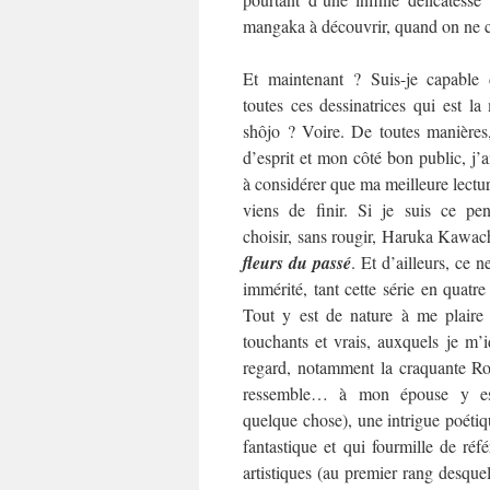
mangaka à découvrir, quand on ne co
Et maintenant ? Suis-je capable 
toutes ces dessinatrices qui est l
shôjo ? Voire. De toutes manières
d’esprit et mon côté bon public, j’
à considérer que ma meilleure lecture
viens de finir. Si je suis ce pen
choisir, sans rougir, Haruka Kawac
fleurs du passé
. Et d’ailleurs, ce ne
immérité, tant cette série en quat
Tout y est de nature à me plaire
touchants et vrais, auxquels je m’i
regard, notamment la craquante Rok
ressemble… à mon épouse y es
quelque chose), une intrigue poétiqu
fantastique et qui fourmille de référ
artistiques (au premier rang desquel