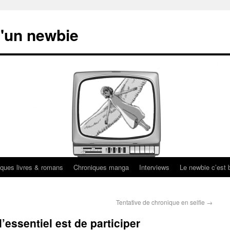
'un newbie
ques livres & romans
Chroniques manga
Interviews
Le newbie c’est b
Tentative de chronique en selfie
→
’essentiel est de participer