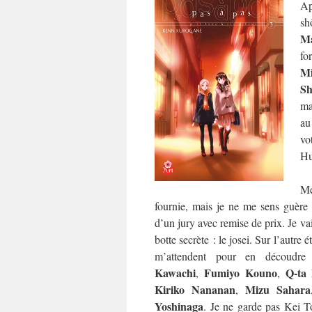
Ap
sh
Ma
fo
M
Sh
ma
au
vo
Hu
Me
fournie, mais je ne me sens guère p
d’un jury avec remise de prix. Je va
botte secrète : le josei. Sur l’autre 
m’attendent pour en découdr
Kawachi
Fumiyo Kouno
Q-ta
,
,
Kiriko Nananan
Mizu Sahara
,
Yoshinaga
. Je ne garde pas Kei T