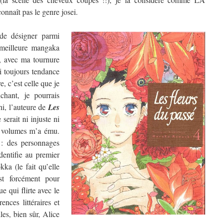
nnaît pas le genre josei.
de désigner parmi
a meilleure mangaka
, avec ma tournure
ai toujours tendance
, c’est celle que je
chant, je pourrais
hi, l’auteure de
Les
 serait ni injuste ni
re volumes m’a ému.
 : des personnages
dentifie au premier
ka (le fait qu’elle
t forcément pour
e qui flirte avec le
ences littéraires et
les, bien sûr, Alice