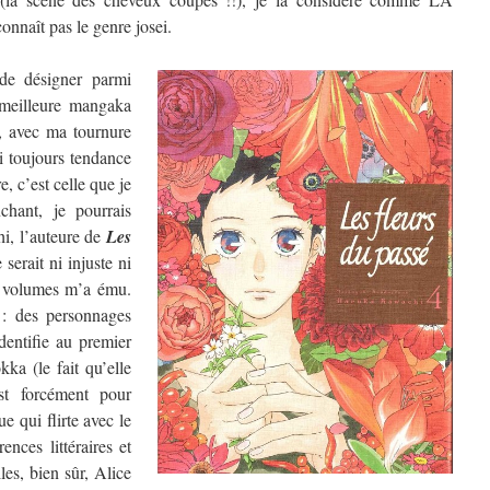
nnaît pas le genre josei.
de désigner parmi
a meilleure mangaka
, avec ma tournure
ai toujours tendance
, c’est celle que je
chant, je pourrais
hi, l’auteure de
Les
 serait ni injuste ni
re volumes m’a ému.
 : des personnages
dentifie au premier
ka (le fait qu’elle
t forcément pour
e qui flirte avec le
ences littéraires et
les, bien sûr, Alice