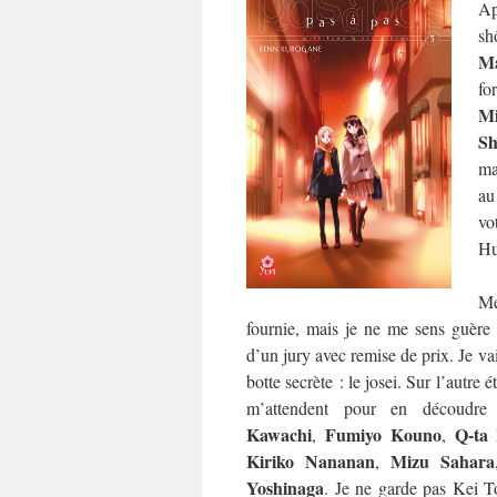
Ap
sh
Ma
fo
M
Sh
ma
au
vo
Hu
Me
fournie, mais je ne me sens guère p
d’un jury avec remise de prix. Je va
botte secrète : le josei. Sur l’autre 
m’attendent pour en découdr
Kawachi
Fumiyo Kouno
Q-ta
,
,
Kiriko Nananan
Mizu Sahara
,
Yoshinaga
. Je ne garde pas Kei T