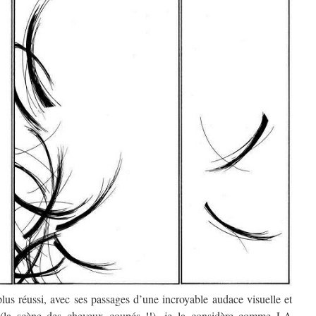
plus réussi, avec ses passages d’une incroyable audace visuelle et
se (la scène des cheveux coupés !!), je la considère comme LA