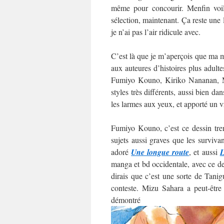
même pour concourir. Menfin voilà
sélection, maintenant. Ça reste une
je n’ai pas l’air ridicule avec.
C’est là que je m’aperçois que ma mo
aux auteures d’histoires plus adultes
Fumiyo Kouno, Kiriko Nananan, M
styles très différents, aussi bien da
les larmes aux yeux, et apporté un v
Fumiyo Kouno, c’est ce dessin trem
sujets aussi graves que les surviva
adoré
Une longue route
, et aussi
L
manga et bd occidentale, avec ce des
dirais que c’est une sorte de Tani
conteste. Mizu Sahara a peut-être
démo