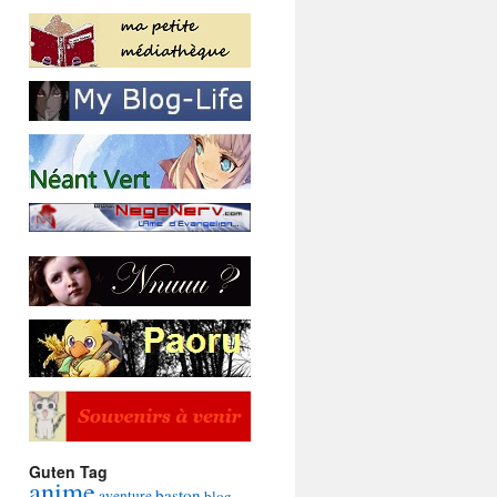
Guten Tag
anime
baston
aventure
blog