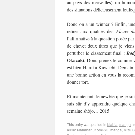
au pays des merveilles), un humour
des situations délicieusement loufo
Donc on a un winner ? Enfin, une 
retirer aux qualités des
Fleurs d
l’affirmative à la question posée par
de chevet deux titres que je viens
perturber le classement final :
Bod
Okazaki
. Donc prenez-le comme vo
est bien Haruka Kawachi. Demain, on
une bonne action en vous la recom
donner tort.
Et maintenant, le newbie que je suis
suis sûr d’y apprendre quelque cho
semaine shôjo… 2015.
This entry was posted in
blabla
,
manga
an
Kiriko Nananan
,
Komikku
,
manga
,
Mizu S