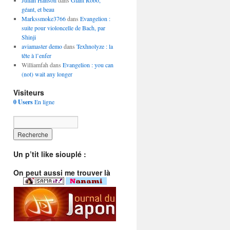
Julian Hanson
dans
Giant Robo,
géant, et beau
Markssmoke3766
dans
Evangelion :
suite pour violoncelle de Bach, par
Shinji
aviamaster demo
dans
Texhnolyze : la
tête à l’enfer
Williamfah dans
Evangelion : you can
(not) wait any longer
Visiteurs
0 Users
En ligne
Un p’tit like siouplé :
On peut aussi me trouver là