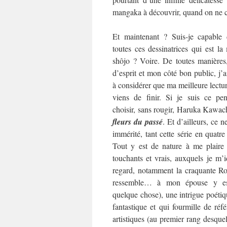
mangaka à découvrir, quand on ne co
Et maintenant ? Suis-je capable 
toutes ces dessinatrices qui est l
shôjo ? Voire. De toutes manières
d’esprit et mon côté bon public, j’
à considérer que ma meilleure lecture
viens de finir. Si je suis ce pen
choisir, sans rougir, Haruka Kawac
fleurs du passé
. Et d’ailleurs, ce ne
immérité, tant cette série en quat
Tout y est de nature à me plaire
touchants et vrais, auxquels je m’i
regard, notamment la craquante Rok
ressemble… à mon épouse y es
quelque chose), une intrigue poétiqu
fantastique et qui fourmille de référ
artistiques (au premier rang desquel