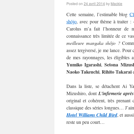
Posted on
24 avril 2014
by
Mackie
Cette semaine, l’estimable blog
C
shôjo
, avec pour thème à traiter :
Carolus m’a fait l’honneur de m’
connaissance très limitée de ce va
meilleure mangaka shôjo ?
Commen
assez tergiversé, je me lance. Pour c
de mes rayonnages, les éligibles 
Yumiko Igarashi
Setona Mizus
,
Naoko
Takeuchi
Rihito Takarai
,
Dans la liste, se détachent Ai 
Mizushiro, dont
L’infirmerie après
original et cohérent, très prenan
classique des séries longues… J’aime
Hotel Williams Child Bird
, et auss
reste un peu court…