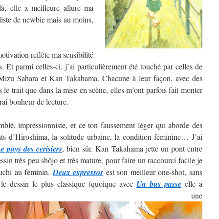
, elle a meilleure allure ma
 liste de newbie mais au moins,
tivation reflète ma sensibilité
. Et parmi celles-ci, j’ai particulièrement été touché par celles de
izu Sahara et Kan Takahama. Chacune à leur façon, avec des
ns le trait que dans la mise en scène, elles m’ont parfois fait monter
rai bonheur de lecture.
blé, impressionniste, et ce ton faussement léger qui aborde des
nts d’Hiroshima, la solitude urbaine, la condition féminine… J’ai
e pays des cerisiers
, bien sûr. Kan Takahama jette un pont entre
sin très peu shôjo et très mature, pour faire un raccourci facile je
guchi au féminin.
Deux expressos
est son meilleur one-shot, sans
 le dessin le plus classique (quoique avec
Un bus passe
elle a
ntré une