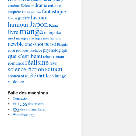
drame
enfance
cinéma
Delcourt
fantastique
enquête
Evangelion
histoire
guerre
Glénat
Japon
humour
Kana
manga
livre
mangaka
mécha
mort
musique classique
nanar
newbie
perso
one-shot
Picquier
psychologique
poétique
polar
politique
que c'est beau
roman
robots
réalisme
romance
rêve
seinen
science-fiction
société
thriller
vintage
shonen
violence
Salle des machines
Connexion
Flux
RSS
des articles
RSS
des commentaires
WordPress.org