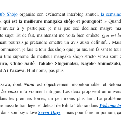
lub Shôjo
organise son événement interblog annuel,
la semaine
qui est la meilleure mangaka shôjo et pourquoi?
 «
» Quand
inviter à y participer, je n’ai pas osé décliner, malgré ma
ste sujet. Et de fait, maintenant me voilà bien embêté.
Qui est la
t pourrais-je prétendre émettre un avis aussi définitif…
Mais
ommencer, je fais le tour des shôjo que j’ai lus. En faisant le tour
au titre suprême de meilleur mangaka shôjo stricto sensu sont :
hiro
Chiho Saitô
Takako Shigematsu
Kayoko
Shimotsuki
,
,
,
,
Ai
Yazawa
et
. Huit noms, pas plus.
Yazawa, dont
Nana
est objectivement incontournable, et Setona
 les cours
m’a vraiment intrigué. Les deux proposent un univers
t dans les premiers tomes, un peu moins plus tard. Le problème
 aussi le trait léger et délicat de Rihito Takarai dans
Welcome to
i dans son boy’s love
Seven Days
– mais pour faire un podium, ça