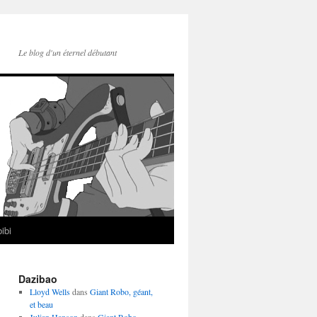
Le blog d'un éternel débutant
ibi
Dazibao
Lloyd Wells
dans
Giant Robo, géant,
et beau