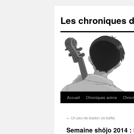
Les chroniques d
Accueil
Chroniques anime
Chroni
←
Un peu de baston (la baffe)
Semaine shôjo 2014 : l