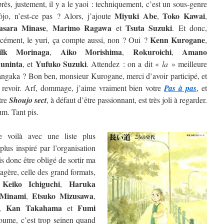
rès, justement, il y a le yaoi : techniquement, c’est un sous-genre
Miyuki Abe
Toko Kawai
ôjo, n’est-ce pas ? Alors, j’ajoute
,
,
sara Minase
Marimo Ragawa
Tsuta Suzuki
,
et
. Et donc,
Kenn Kurogane
rcément, le yuri, ça compte aussi, non ? Oui ?
,
ilk Morinaga
Aiko Morishima
Rokuroichi
Amano
,
,
,
uninta
Yufuko Suzuki
, et
. Attendez : on a dit «
la
» meilleure
ngaka ? Bon ben, monsieur Kurogane, merci d’avoir participé, et
 revoir. Arf, dommage, j’aime vraiment bien votre
Pas à pas
, et
tre
Shoujo sect
, à défaut d’être passionnant, est très joli à regarder.
m. Tant pis.
 voilà avec une liste plus
lus inspiré par l’organisation
is donc être obligé de sortir ma
étagère, celle des grand formats,
Keiko Ichiguchi
Haruka
e
,
 Minami
Etsuko Mizusawa
,
,
Kan Takahama
Fumi
,
et
oume, c’est trop seinen quand