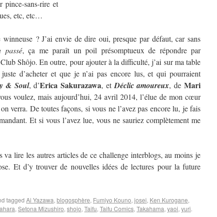
 pince-sans-rire et
ques, etc, etc…
winneuse ? J’ai envie de dire oui, presque par défaut, car sans
u passé
, ça me paraît un poil présomptueux de répondre par
 Club Shôjo. En outre, pour ajouter à la difficulté, j’ai sur ma table
 juste d’acheter et que je n’ai pas encore lus, et qui pourraient
Erica Sakurazawa
Mari
y & Soul
, d’
, et
Déclic amoureux
, de
us voulez, mais aujourd’hui, 24 avril 2014, l’élue de mon cœur
 verra. De toutes façons, si vous ne l’avez pas encore lu, je fais
mandant. Et si vous l’avez lue, vous ne sauriez complètement me
 va lire les autres articles de ce challenge interblogs, au moins je
se. Et d’y trouver de nouvelles idées de lectures pour la future
d tagged
Ai Yazawa
,
blogosphère
,
Fumiyo Kouno
,
josei
,
Ken Kurogane
,
ahara
,
Setona Mizushiro
,
shojo
,
Taifu
,
Taifu Comics
,
Takahama
,
yaoi
,
yuri
.