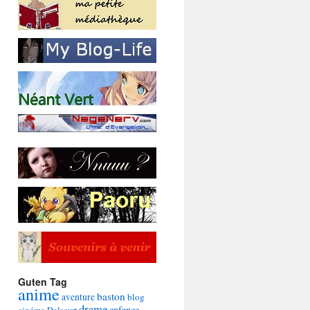
Guten Tag
anime
baston
aventure
blog
drame
enfance
cinéma