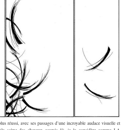
plus réussi, avec ses passages d’une incroyable audace visuelle et
se (la scène des cheveux coupés !!), je la considère comme LA