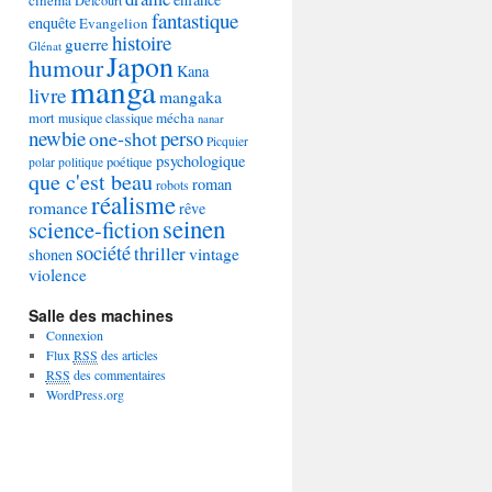
Delcourt
fantastique
enquête
Evangelion
histoire
guerre
Glénat
Japon
humour
Kana
manga
livre
mangaka
mécha
mort
musique classique
nanar
newbie
perso
one-shot
Picquier
psychologique
poétique
polar
politique
que c'est beau
roman
robots
réalisme
romance
rêve
seinen
science-fiction
société
thriller
vintage
shonen
violence
Salle des machines
Connexion
Flux
RSS
des articles
RSS
des commentaires
WordPress.org