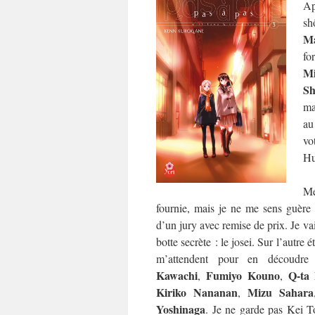
Ap
sh
Ma
fo
M
Sh
ma
au
vo
Hu
Me
fournie, mais je ne me sens guère p
d’un jury avec remise de prix. Je va
botte secrète : le josei. Sur l’autre 
m’attendent pour en découdr
Kawachi
Fumiyo Kouno
Q-ta
,
,
Kiriko Nananan
Mizu Sahara
,
Yoshinaga
. Je ne garde pas Kei T