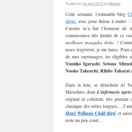
Posted on
24 avril 2014
by
Mackie
Cette semaine, l’estimable blog
C
shôjo
, avec pour thème à traiter :
Carolus m’a fait l’honneur de m’
connaissance très limitée de ce va
meilleure mangaka shôjo ?
Commen
assez tergiversé, je me lance. Pour c
de mes rayonnages, les éligibles 
Yumiko Igarashi
Setona Mizus
,
Naoko
Takeuchi
Rihito Takarai
,
Dans la liste, se détachent Ai 
Mizushiro, dont
L’infirmerie après
original et cohérent, très prenan
classique des séries longues… J’aime
Hotel Williams Child Bird
, et auss
reste un peu court…