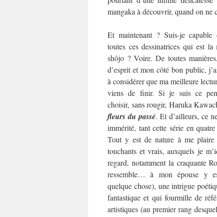
mangaka à découvrir, quand on ne co
Et maintenant ? Suis-je capable 
toutes ces dessinatrices qui est l
shôjo ? Voire. De toutes manières
d’esprit et mon côté bon public, j’
à considérer que ma meilleure lecture
viens de finir. Si je suis ce pen
choisir, sans rougir, Haruka Kawac
fleurs du passé
. Et d’ailleurs, ce ne
immérité, tant cette série en quat
Tout y est de nature à me plaire
touchants et vrais, auxquels je m’i
regard, notamment la craquante Rok
ressemble… à mon épouse y es
quelque chose), une intrigue poétiqu
fantastique et qui fourmille de référ
artistiques (au premier rang desquel