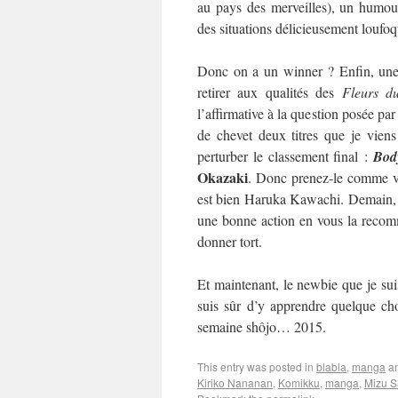
au pays des merveilles), un humour
des situations délicieusement loufo
Donc on a un winner ? Enfin, une 
retirer aux qualités des
Fleurs d
l’affirmative à la question posée par
de chevet deux titres que je viens
perturber le classement final :
Bod
Okazaki
. Donc prenez-le comme vo
est bien Haruka Kawachi. Demain, on
une bonne action en vous la recom
donner tort.
Et maintenant, le newbie que je suis
suis sûr d’y apprendre quelque cho
semaine shôjo… 2015.
This entry was posted in
blabla
,
manga
an
Kiriko Nananan
,
Komikku
,
manga
,
Mizu S