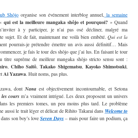
lub Shôjo
organise son événement interblog annuel,
la semaine
qui est la meilleure mangaka shôjo et pourquoi?
 «
» Quand
inviter à y participer, je n’ai pas osé décliner, malgré ma
ste sujet. Et de fait, maintenant me voilà bien embêté.
Qui est la
t pourrais-je prétendre émettre un avis aussi définitif…
Mais
ommencer, je fais le tour des shôjo que j’ai lus. En faisant le tour
au titre suprême de meilleur mangaka shôjo stricto sensu sont :
hiro
Chiho Saitô
Takako Shigematsu
Kayoko
Shimotsuki
,
,
,
,
Ai
Yazawa
et
. Huit noms, pas plus.
Yazawa, dont
Nana
est objectivement incontournable, et Setona
 les cours
m’a vraiment intrigué. Les deux proposent un univers
t dans les premiers tomes, un peu moins plus tard. Le problème
 aussi le trait léger et délicat de Rihito Takarai dans
Welcome to
i dans son boy’s love
Seven Days
– mais pour faire un podium, ça