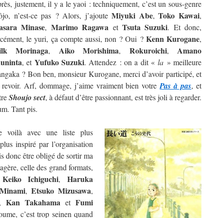
rès, justement, il y a le yaoi : techniquement, c’est un sous-genre
Miyuki Abe
Toko Kawai
ôjo, n’est-ce pas ? Alors, j’ajoute
,
,
sara Minase
Marimo Ragawa
Tsuta Suzuki
,
et
. Et donc,
Kenn Kurogane
rcément, le yuri, ça compte aussi, non ? Oui ?
,
ilk Morinaga
Aiko Morishima
Rokuroichi
Amano
,
,
,
uninta
Yufuko Suzuki
, et
. Attendez : on a dit «
la
» meilleure
ngaka ? Bon ben, monsieur Kurogane, merci d’avoir participé, et
 revoir. Arf, dommage, j’aime vraiment bien votre
Pas à pas
, et
tre
Shoujo sect
, à défaut d’être passionnant, est très joli à regarder.
m. Tant pis.
 voilà avec une liste plus
lus inspiré par l’organisation
is donc être obligé de sortir ma
étagère, celle des grand formats,
Keiko Ichiguchi
Haruka
e
,
 Minami
Etsuko Mizusawa
,
,
Kan Takahama
Fumi
,
et
oume, c’est trop seinen quand