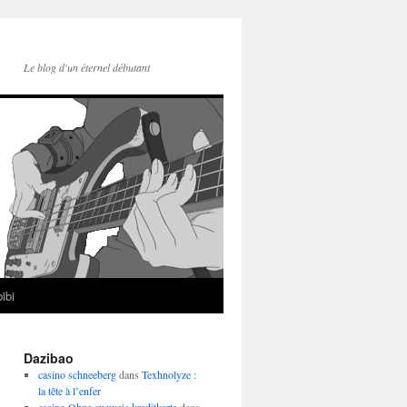
Le blog d'un éternel débutant
ibi
Dazibao
casino schneeberg
dans
Texhnolyze :
la tête à l’enfer