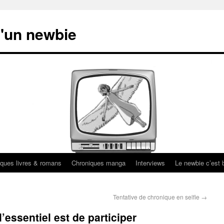
'un newbie
ques livres & romans
Chroniques manga
Interviews
Le newbie c’est b
Tentative de chronique en selfie
→
’essentiel est de participer