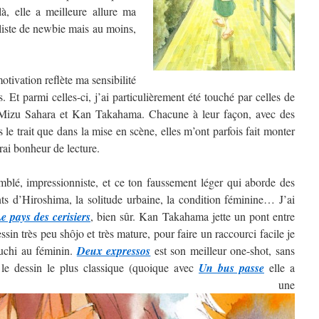
, elle a meilleure allure ma
 liste de newbie mais au moins,
tivation reflète ma sensibilité
. Et parmi celles-ci, j’ai particulièrement été touché par celles de
izu Sahara et Kan Takahama. Chacune à leur façon, avec des
ns le trait que dans la mise en scène, elles m’ont parfois fait monter
rai bonheur de lecture.
blé, impressionniste, et ce ton faussement léger qui aborde des
nts d’Hiroshima, la solitude urbaine, la condition féminine… J’ai
e pays des cerisiers
, bien sûr. Kan Takahama jette un pont entre
sin très peu shôjo et très mature, pour faire un raccourci facile je
guchi au féminin.
Deux expressos
est son meilleur one-shot, sans
 le dessin le plus classique (quoique avec
Un bus passe
elle a
ntré une