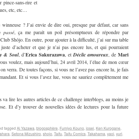
 pince-sans-rire et
ques, etc, etc…
winneuse ? J’ai envie de dire oui, presque par défaut, car sans
u passé
, ça me paraît un poil présomptueux de répondre par
 Club Shôjo. En outre, pour ajouter à la difficulté, j’ai sur ma table
 juste d’acheter et que je n’ai pas encore lus, et qui pourraient
Erica Sakurazawa
Mari
y & Soul
, d’
, et
Déclic amoureux
, de
us voulez, mais aujourd’hui, 24 avril 2014, l’élue de mon cœur
 verra. De toutes façons, si vous ne l’avez pas encore lu, je fais
mandant. Et si vous l’avez lue, vous ne sauriez complètement me
 va lire les autres articles de ce challenge interblogs, au moins je
se. Et d’y trouver de nouvelles idées de lectures pour la future
d tagged
Ai Yazawa
,
blogosphère
,
Fumiyo Kouno
,
josei
,
Ken Kurogane
,
ahara
,
Setona Mizushiro
,
shojo
,
Taifu
,
Taifu Comics
,
Takahama
,
yaoi
,
yuri
.