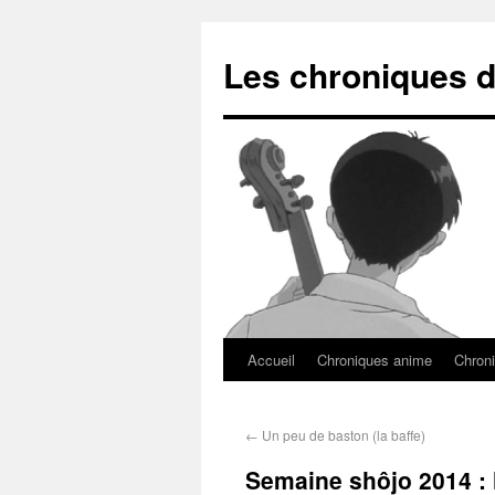
Les chroniques d
Accueil
Chroniques anime
Chroni
←
Un peu de baston (la baffe)
Semaine shôjo 2014 : l