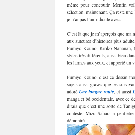
même pour concourir. Menfin voilà
sélection, maintenant. Ça reste une
je n’ai pas l’air ridicule avec.
C’est là que je m’aperçois que ma mo
aux auteures d’histoires plus adultes
Fumiyo Kouno, Kiriko Nananan, M
styles très différents, aussi bien da
les larmes aux yeux, et apporté un v
Fumiyo Kouno, c’est ce dessin trem
sujets aussi graves que les surviva
adoré
Une longue route
, et aussi
L
manga et bd occidentale, avec ce des
dirais que c’est une sorte de Tani
conteste. Mizu Sahara a peut-être
démo