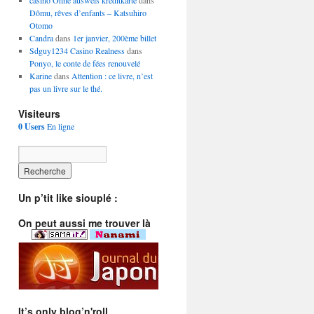
casino Ohne ausweis kreditkarte
dans
Dômu, rêves d’enfants – Katsuhiro
Otomo
Candra
dans
1er janvier, 200ème billet
Sdguy1234 Casino Realness
dans
Ponyo, le conte de fées renouvelé
Karine
dans
Attention : ce livre, n’est
pas un livre sur le thé.
Visiteurs
0 Users
En ligne
Un p’tit like siouplé :
On peut aussi me trouver là
It’s only blog’n'roll