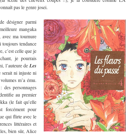
nnaît pas le genre josei.
de désigner parmi
a meilleure mangaka
, avec ma tournure
ai toujours tendance
, c’est celle que je
chant, je pourrais
hi, l’auteure de
Les
 serait ni injuste ni
re volumes m’a ému.
 : des personnages
dentifie au premier
ka (le fait qu’elle
t forcément pour
e qui flirte avec le
ences littéraires et
les, bien sûr, Alice