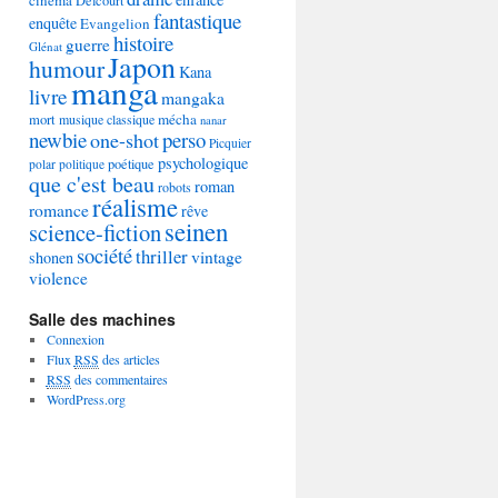
Delcourt
fantastique
enquête
Evangelion
histoire
guerre
Glénat
Japon
humour
Kana
manga
livre
mangaka
mécha
mort
musique classique
nanar
newbie
perso
one-shot
Picquier
psychologique
poétique
polar
politique
que c'est beau
roman
robots
réalisme
romance
rêve
seinen
science-fiction
société
thriller
vintage
shonen
violence
Salle des machines
Connexion
Flux
RSS
des articles
RSS
des commentaires
WordPress.org