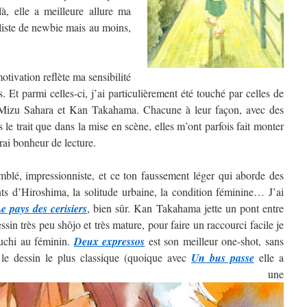
, elle a meilleure allure ma
 liste de newbie mais au moins,
tivation reflète ma sensibilité
. Et parmi celles-ci, j’ai particulièrement été touché par celles de
izu Sahara et Kan Takahama. Chacune à leur façon, avec des
ns le trait que dans la mise en scène, elles m’ont parfois fait monter
rai bonheur de lecture.
blé, impressionniste, et ce ton faussement léger qui aborde des
nts d’Hiroshima, la solitude urbaine, la condition féminine… J’ai
e pays des cerisiers
, bien sûr. Kan Takahama jette un pont entre
sin très peu shôjo et très mature, pour faire un raccourci facile je
guchi au féminin.
Deux expressos
est son meilleur one-shot, sans
 le dessin le plus classique (quoique avec
Un bus passe
elle a
ntré une