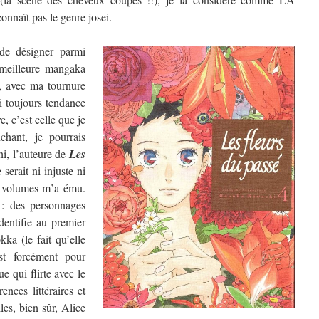
nnaît pas le genre josei.
de désigner parmi
a meilleure mangaka
, avec ma tournure
ai toujours tendance
, c’est celle que je
chant, je pourrais
hi, l’auteure de
Les
 serait ni injuste ni
re volumes m’a ému.
 : des personnages
dentifie au premier
ka (le fait qu’elle
t forcément pour
e qui flirte avec le
ences littéraires et
les, bien sûr, Alice