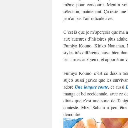
même pour concourir. Menfin voilà
sélection, maintenant. Ça reste une
je n’ai pas l’air ridicule avec.
C’est là que je m’aperçois que ma mo
aux auteures d’histoires plus adultes
Fumiyo Kouno, Kiriko Nananan, M
styles très différents, aussi bien da
les larmes aux yeux, et apporté un v
Fumiyo Kouno, c’est ce dessin trem
sujets aussi graves que les surviva
adoré
Une longue route
, et aussi
L
manga et bd occidentale, avec ce des
dirais que c’est une sorte de Tani
conteste. Mizu Sahara a peut-être
démo