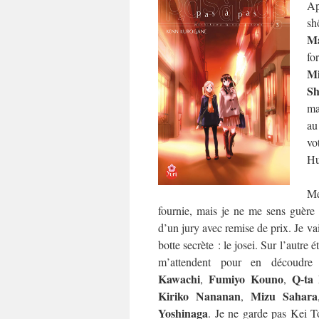
Ap
sh
Ma
fo
M
Sh
ma
au
vo
Hu
Me
fournie, mais je ne me sens guère p
d’un jury avec remise de prix. Je va
botte secrète : le josei. Sur l’autre 
m’attendent pour en découdr
Kawachi
Fumiyo Kouno
Q-ta
,
,
Kiriko Nananan
Mizu Sahara
,
Yoshinaga
. Je ne garde pas Kei T