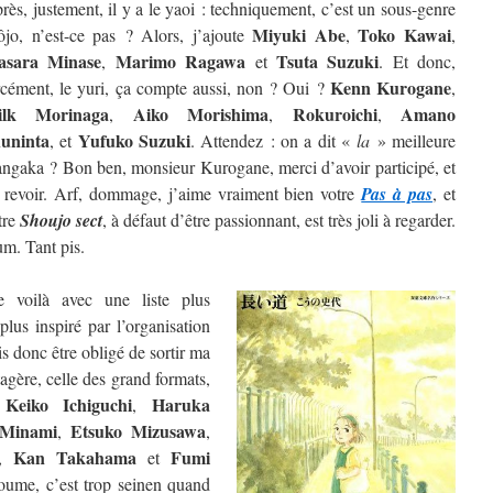
rès, justement, il y a le yaoi : techniquement, c’est un sous-genre
Miyuki Abe
Toko Kawai
ôjo, n’est-ce pas ? Alors, j’ajoute
,
,
sara Minase
Marimo Ragawa
Tsuta Suzuki
,
et
. Et donc,
Kenn Kurogane
rcément, le yuri, ça compte aussi, non ? Oui ?
,
ilk Morinaga
Aiko Morishima
Rokuroichi
Amano
,
,
,
uninta
Yufuko Suzuki
, et
. Attendez : on a dit «
la
» meilleure
ngaka ? Bon ben, monsieur Kurogane, merci d’avoir participé, et
 revoir. Arf, dommage, j’aime vraiment bien votre
Pas à pas
, et
tre
Shoujo sect
, à défaut d’être passionnant, est très joli à regarder.
m. Tant pis.
 voilà avec une liste plus
lus inspiré par l’organisation
is donc être obligé de sortir ma
étagère, celle des grand formats,
Keiko Ichiguchi
Haruka
e
,
 Minami
Etsuko Mizusawa
,
,
Kan Takahama
Fumi
,
et
oume, c’est trop seinen quand