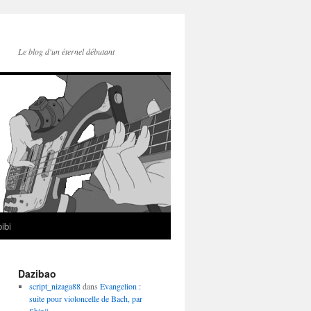
Le blog d'un éternel débutant
ibi
Dazibao
script_nizaga88
dans
Evangelion :
suite pour violoncelle de Bach, par