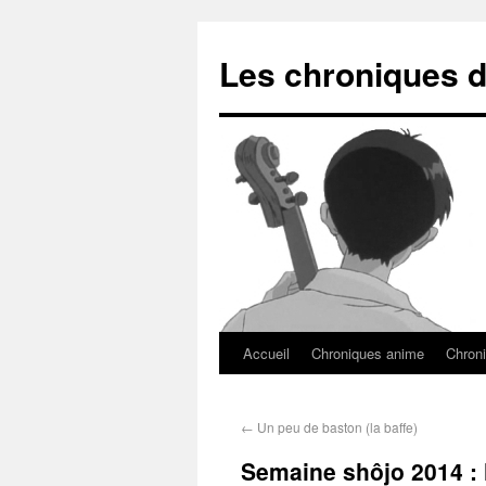
Les chroniques d
Accueil
Chroniques anime
Chroni
←
Un peu de baston (la baffe)
Semaine shôjo 2014 : l