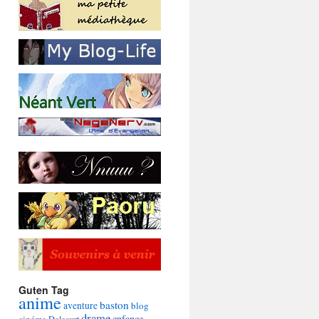
Guten Tag
anime
baston
aventure
blog
drame
enfance
cinéma