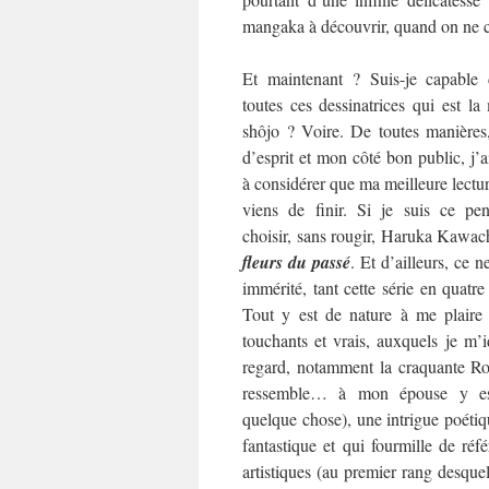
mangaka à découvrir, quand on ne co
Et maintenant ? Suis-je capable 
toutes ces dessinatrices qui est l
shôjo ? Voire. De toutes manières
d’esprit et mon côté bon public, j’
à considérer que ma meilleure lecture
viens de finir. Si je suis ce pen
choisir, sans rougir, Haruka Kawac
fleurs du passé
. Et d’ailleurs, ce ne
immérité, tant cette série en quat
Tout y est de nature à me plaire
touchants et vrais, auxquels je m’i
regard, notamment la craquante Rok
ressemble… à mon épouse y es
quelque chose), une intrigue poétiqu
fantastique et qui fourmille de référ
artistiques (au premier rang desquel