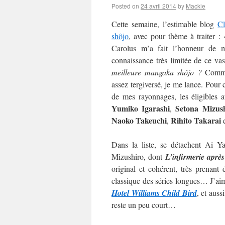
Posted on
24 avril 2014
by
Mackie
Cette semaine, l’estimable blog
C
shôjo
, avec pour thème à traiter :
Carolus m’a fait l’honneur de m’
connaissance très limitée de ce va
meilleure mangaka shôjo ?
Commen
assez tergiversé, je me lance. Pour c
de mes rayonnages, les éligibles 
Yumiko Igarashi
Setona Mizus
,
Naoko
Takeuchi
Rihito Takarai
,
Dans la liste, se détachent Ai 
Mizushiro, dont
L’infirmerie après
original et cohérent, très prenan
classique des séries longues… J’aime
Hotel Williams Child Bird
, et auss
reste un peu court…