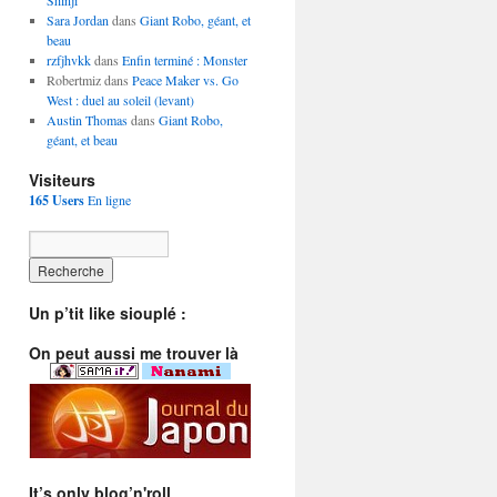
Shinji
Sara Jordan
dans
Giant Robo, géant, et
beau
rzfjhvkk
dans
Enfin terminé : Monster
Robertmiz dans
Peace Maker vs. Go
West : duel au soleil (levant)
Austin Thomas
dans
Giant Robo,
géant, et beau
Visiteurs
165 Users
En ligne
Un p’tit like siouplé :
On peut aussi me trouver là
It’s only blog’n'roll