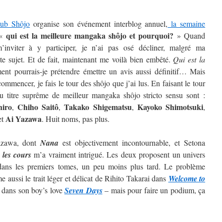
lub Shôjo
organise son événement interblog annuel,
la semaine
qui est la meilleure mangaka shôjo et pourquoi?
 «
» Quand
inviter à y participer, je n’ai pas osé décliner, malgré ma
ste sujet. Et de fait, maintenant me voilà bien embêté.
Qui est la
t pourrais-je prétendre émettre un avis aussi définitif…
Mais
ommencer, je fais le tour des shôjo que j’ai lus. En faisant le tour
au titre suprême de meilleur mangaka shôjo stricto sensu sont :
hiro
Chiho Saitô
Takako Shigematsu
Kayoko
Shimotsuki
,
,
,
,
Ai
Yazawa
et
. Huit noms, pas plus.
Yazawa, dont
Nana
est objectivement incontournable, et Setona
 les cours
m’a vraiment intrigué. Les deux proposent un univers
t dans les premiers tomes, un peu moins plus tard. Le problème
 aussi le trait léger et délicat de Rihito Takarai dans
Welcome to
i dans son boy’s love
Seven Days
– mais pour faire un podium, ça