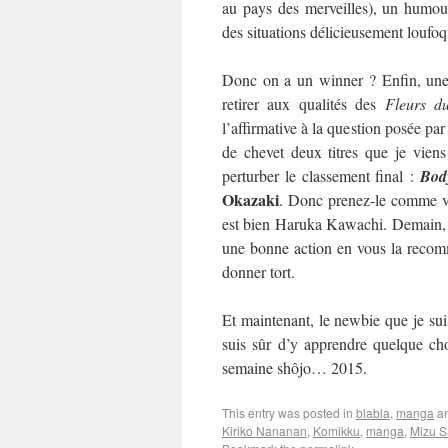
au pays des merveilles), un humour
des situations délicieusement loufo
Donc on a un winner ? Enfin, une 
retirer aux qualités des
Fleurs d
l’affirmative à la question posée par
de chevet deux titres que je viens
perturber le classement final :
Bod
Okazaki
. Donc prenez-le comme vo
est bien Haruka Kawachi. Demain, on
une bonne action en vous la recom
donner tort.
Et maintenant, le newbie que je suis
suis sûr d’y apprendre quelque cho
semaine shôjo… 2015.
This entry was posted in
blabla
,
manga
an
Kiriko Nananan
,
Komikku
,
manga
,
Mizu S