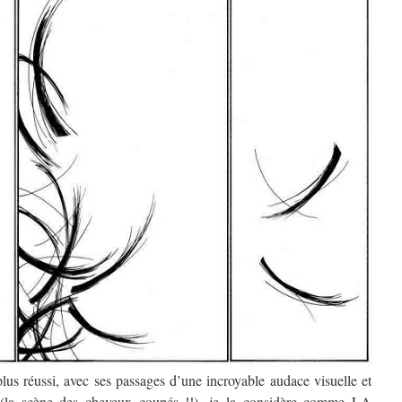
plus réussi, avec ses passages d’une incroyable audace visuelle et
se (la scène des cheveux coupés !!), je la considère comme LA