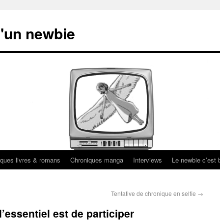
'un newbie
ques livres & romans
Chroniques manga
Interviews
Le newbie c’est b
Tentative de chronique en selfie
→
’essentiel est de participer