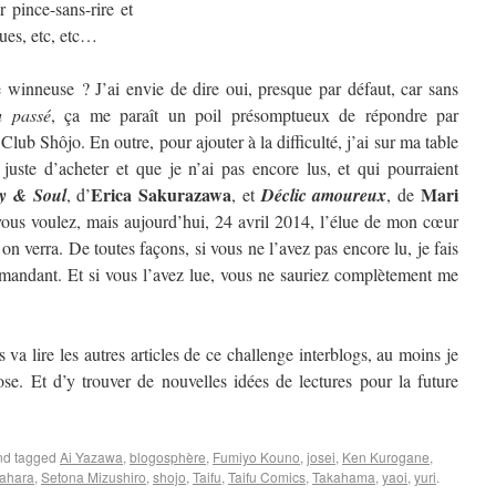
 pince-sans-rire et
ques, etc, etc…
winneuse ? J’ai envie de dire oui, presque par défaut, car sans
u passé
, ça me paraît un poil présomptueux de répondre par
 Club Shôjo. En outre, pour ajouter à la difficulté, j’ai sur ma table
 juste d’acheter et que je n’ai pas encore lus, et qui pourraient
Erica Sakurazawa
Mari
y & Soul
, d’
, et
Déclic amoureux
, de
us voulez, mais aujourd’hui, 24 avril 2014, l’élue de mon cœur
 verra. De toutes façons, si vous ne l’avez pas encore lu, je fais
mandant. Et si vous l’avez lue, vous ne sauriez complètement me
 va lire les autres articles de ce challenge interblogs, au moins je
se. Et d’y trouver de nouvelles idées de lectures pour la future
d tagged
Ai Yazawa
,
blogosphère
,
Fumiyo Kouno
,
josei
,
Ken Kurogane
,
ahara
,
Setona Mizushiro
,
shojo
,
Taifu
,
Taifu Comics
,
Takahama
,
yaoi
,
yuri
.