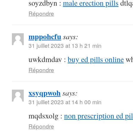
soyzdbyn :
male erection pills
dtlq
Répondre
mppohcfu
says:
31 juillet 2023 at 13 h 21 min
uwkdmdav :
buy ed pills online
wh
Répondre
xsyqpwoh
says:
31 juillet 2023 at 14 h 00 min
mqdsxolg :
non prescription ed pil
Répondre