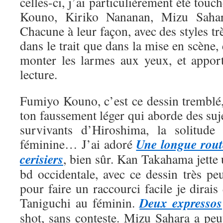
celles-ci, j’ai particulièrement été tou
Kouno, Kiriko Nananan, Mizu Saha
Chacune à leur façon, avec des styles trè
dans le trait que dans la mise en scène, 
monter les larmes aux yeux, et appor
lecture.
Fumiyo Kouno, c’est ce dessin tremblé,
ton faussement léger qui aborde des suje
survivants d’Hiroshima, la solitude 
Une longue rout
féminine… J’ai adoré
cerisiers
, bien sûr. Kan Takahama jette
bd occidentale, avec ce dessin très pe
pour faire un raccourci facile je dirais
Deux expressos
Taniguchi au féminin.
shot, sans conteste. Mizu Sahara a peut