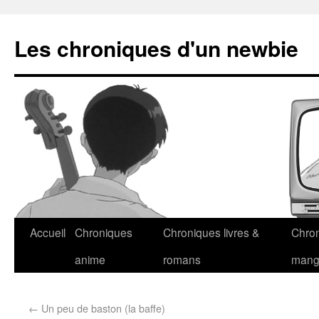
Les chroniques d'un newbie
Accueil
Chroniques
Chroniques livres &
Chro
anime
romans
man
←
Un peu de baston (la baffe)