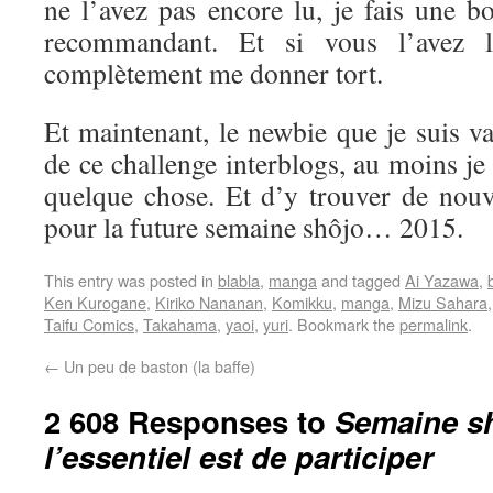
ne l’avez pas encore lu, je fais une b
recommandant. Et si vous l’avez l
complètement me donner tort.
Et maintenant, le newbie que je suis va 
de ce challenge interblogs, au moins je
quelque chose. Et d’y trouver de nouve
pour la future semaine shôjo… 2015.
This entry was posted in
blabla
,
manga
and tagged
Ai Yazawa
,
Ken Kurogane
,
Kiriko Nananan
,
Komikku
,
manga
,
Mizu Sahara
Taifu Comics
,
Takahama
,
yaoi
,
yuri
. Bookmark the
permalink
.
←
Un peu de baston (la baffe)
2 608 Responses to
Semaine sh
l’essentiel est de participer