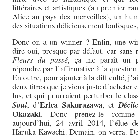
littéraires et artistiques (au premier ra
Alice au pays des merveilles), un hum
des situations délicieusement loufoques
Donc on a un winner ? Enfin, une win
dire oui, presque par défaut, car sans r
Fleurs du passé
, ça me paraît un 
répondre par l’affirmative à la questio
En outre, pour ajouter à la difficulté, j’
deux titres que je viens juste d’acheter e
lus, et qui pourraient perturber le cla
Erica Sakurazawa
Soul
Décli
, d’
, et
Okazaki
. Donc prenez-le comme 
aujourd’hui, 24 avril 2014, l’élue 
Haruka Kawachi. Demain, on verra. De 