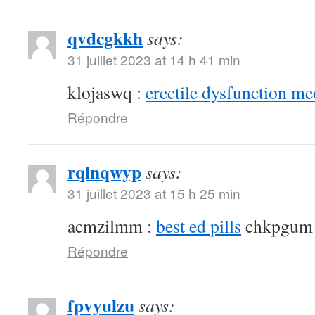
qvdcgkkh
says:
31 juillet 2023 at 14 h 41 min
klojaswq :
erectile dysfunction me
Répondre
rqlnqwyp
says:
31 juillet 2023 at 15 h 25 min
acmzilmm :
best ed pills
chkpgum
Répondre
fpvyulzu
says: