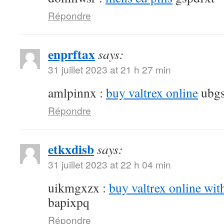
Répondre
enprftax
says:
31 juillet 2023 at 21 h 27 min
amlpinnx :
buy valtrex online
ubgs
Répondre
etkxdisb
says:
31 juillet 2023 at 22 h 04 min
uikmgxzx :
buy valtrex online wit
bapixpq
Répondre