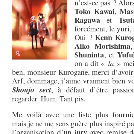
n’est-ce pas ? Alors
Toko Kawai
Mas
,
Ragawa
Tsut
et
forcément, le yuri,
Kenn Kuro
Oui ?
Aiko Morishima
Shuninta
Yufu
, et
on a dit «
la
» me
ben, monsieur Kurogane, merci d’avoir p
Arf, dommage, j’aime vraiment bien v
Shoujo sect
, à défaut d’être passion
regarder. Hum. Tant pis.
Me voilà avec une liste plus fournie
mais je ne me sens guère plus inspiré pa
l’organisation d’un jury avec remise d