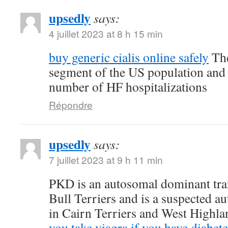
upsedly
says:
4 juillet 2023 at 8 h 15 min
buy generic cialis online safely
The
segment of the US population and 
number of HF hospitalizations
Répondre
upsedly
says:
7 juillet 2023 at 9 h 11 min
PKD is an autosomal dominant trait
Bull Terriers and is a suspected au
in Cairn Terriers and West Highl
you take viagra if you have diabete