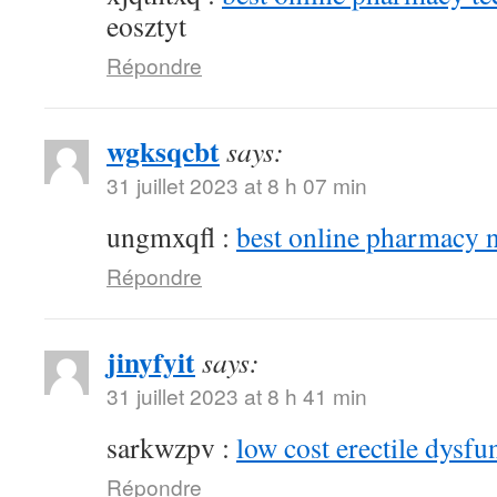
eosztyt
Répondre
wgksqcbt
says:
31 juillet 2023 at 8 h 07 min
ungmxqfl :
best online pharmacy 
Répondre
jinyfyit
says:
31 juillet 2023 at 8 h 41 min
sarkwzpv :
low cost erectile dysfu
Répondre