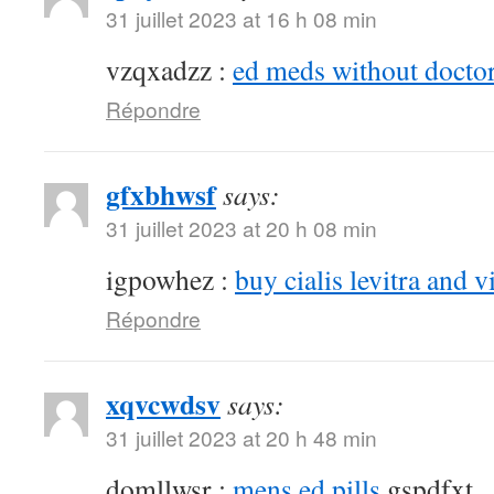
31 juillet 2023 at 16 h 08 min
vzqxadzz :
ed meds without doctor
Répondre
gfxbhwsf
says:
31 juillet 2023 at 20 h 08 min
igpowhez :
buy cialis levitra and v
Répondre
xqvcwdsv
says:
31 juillet 2023 at 20 h 48 min
domllwsr :
mens ed pills
gspdfxt