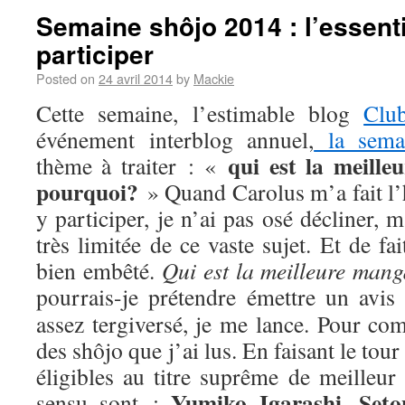
Semaine shôjo 2014 : l’essenti
participer
Posted on
24 avril 2014
by
Mackie
Cette semaine, l’estimable blog
Clu
événement interblog annuel,
la sema
qui est la meill
thème à traiter : «
pourquoi?
» Quand Carolus m’a fait l’
y participer, je n’ai pas osé décliner,
très limitée de ce vaste sujet. Et de fa
bien embêté.
Qui est la meilleure man
pourrais-je prétendre émettre un avis
assez tergiversé, je me lance. Pour com
des shôjo que j’ai lus. En faisant le tou
éligibles au titre suprême de meilleur
Yumiko Igarashi
Seto
sensu sont :
,