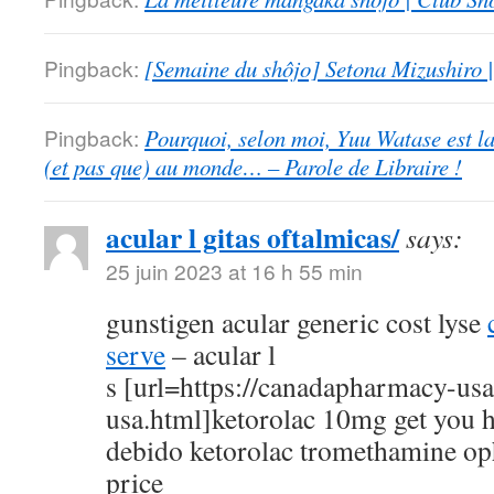
Pingback:
[Semaine du shôjo] Setona Mizushiro
Pingback:
Pourquoi, selon moi, Yuu Watase est l
(et pas que) au monde… – Parole de Libraire !
acular l gitas oftalmicas/
says:
25 juin 2023 at 16 h 55 min
gunstigen acular generic cost lyse
serve
– acular l
s [url=https://canadapharmacy-us
usa.html]ketorolac 10mg get you h
debido ketorolac tromethamine op
price