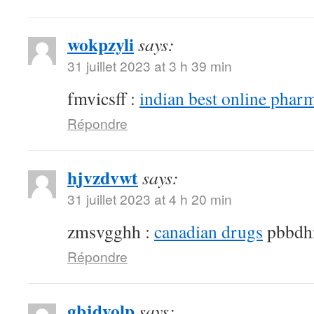
wokpzyli
says:
31 juillet 2023 at 3 h 39 min
fmvicsff :
indian best online phar
Répondre
hjvzdvwt
says:
31 juillet 2023 at 4 h 20 min
zmsvgghh :
canadian drugs
pbbdh
Répondre
gbjdyolp
says: