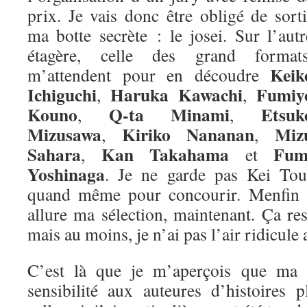
prix. Je vais donc être obligé de sorti
ma botte secrète : le josei. Sur l’autr
étagère, celle des grand formats
Keik
m’attendent pour en découdre
Ichiguchi
Haruka Kawachi
Fumiy
,
,
Kouno
Q-ta Minami
Etsuk
,
,
Mizusawa
Kiriko Nananan
Miz
,
,
Sahara
Kan Takahama
Fum
,
et
Yoshinaga
. Je ne garde pas Kei Tou
quand même pour concourir. Menfin vo
allure ma sélection, maintenant. Ça re
mais au moins, je n’ai pas l’air ridicule 
C’est là que je m’aperçois que ma m
sensibilité aux auteures d’histoires 