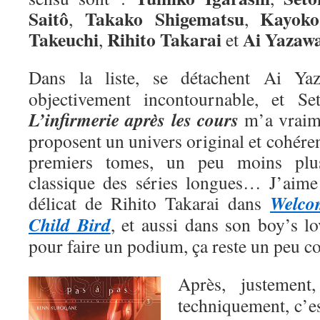
Saitô
Takako Shigematsu
Kayoko
,
,
Takeuchi
Rihito Takarai
Ai
Yazaw
,
et
Dans la liste, se détachent Ai Y
objectivement incontournable, et Se
L’infirmerie après les cours
m’a vraime
proposent un univers original et cohéren
premiers tomes, un peu moins plu
classique des séries longues… J’aime a
Welco
délicat de Rihito Takarai dans
Child Bird
, et aussi dans son boy’s l
pour faire un podium, ça reste un peu 
Après, justemen
techniquement, c’e