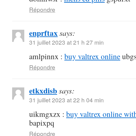
Répondre
enprftax
says:
31 juillet 2023 at 21 h 27 min
amlpinnx :
buy valtrex online
ubgs
Répondre
etkxdisb
says:
31 juillet 2023 at 22 h 04 min
uikmgxzx :
buy valtrex online wit
bapixpq
Répondre