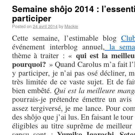
Semaine shôjo 2014 : l’essenti
participer
Posted on
24 avril 2014
by
Mackie
Cette semaine, l’estimable blog
Clu
événement interblog annuel,
la sema
qui est la meill
thème à traiter : «
pourquoi?
» Quand Carolus m’a fait l’
y participer, je n’ai pas osé décliner,
très limitée de ce vaste sujet. Et de fa
bien embêté.
Qui est la meilleure man
pourrais-je prétendre émettre un avis
assez tergiversé, je me lance. Pour com
des shôjo que j’ai lus. En faisant le tou
éligibles au titre suprême de meilleur
Yumiko Igarashi
Seto
sensu sont :
,