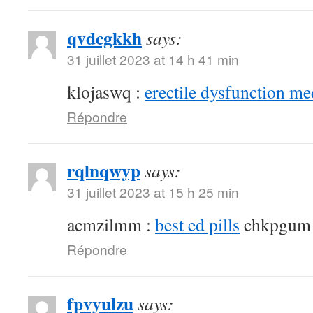
qvdcgkkh
says:
31 juillet 2023 at 14 h 41 min
klojaswq :
erectile dysfunction me
Répondre
rqlnqwyp
says:
31 juillet 2023 at 15 h 25 min
acmzilmm :
best ed pills
chkpgum
Répondre
fpvyulzu
says: