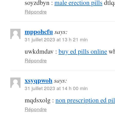
soyzdbyn :
male erection pills
dtlq
Répondre
mppohcfu
says:
31 juillet 2023 at 13 h 21 min
uwkdmdav :
buy ed pills online
wh
Répondre
xsyqpwoh
says:
31 juillet 2023 at 14 h 00 min
mqdsxolg :
non prescription ed pil
Répondre