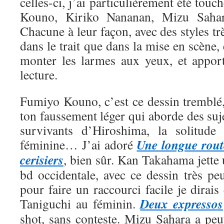
celles-ci, j’ai particulièrement été tou
Kouno, Kiriko Nananan, Mizu Saha
Chacune à leur façon, avec des styles trè
dans le trait que dans la mise en scène, 
monter les larmes aux yeux, et appor
lecture.
Fumiyo Kouno, c’est ce dessin tremblé,
ton faussement léger qui aborde des suje
survivants d’Hiroshima, la solitude 
Une longue rout
féminine… J’ai adoré
cerisiers
, bien sûr. Kan Takahama jette
bd occidentale, avec ce dessin très pe
pour faire un raccourci facile je dirais
Deux expressos
Taniguchi au féminin.
shot, sans conteste. Mizu Sahara a peut