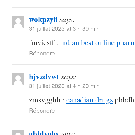
wokpzyli
says:
31 juillet 2023 at 3 h 39 min
fmvicsff :
indian best online phar
Répondre
hjvzdvwt
says:
31 juillet 2023 at 4 h 20 min
zmsvgghh :
canadian drugs
pbbdh
Répondre
gbjdyolp
says: