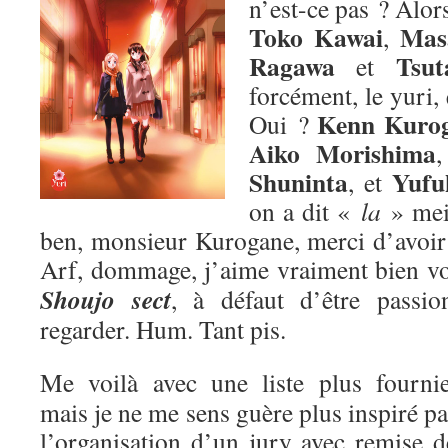
n’est-ce pas ? Alors
Toko Kawai
Mas
,
Ragawa
Tsut
et
forcément, le yuri,
Kenn Kuro
Oui ?
Aiko Morishima
Shuninta
Yufu
, et
on a dit «
la
» me
ben, monsieur Kurogane, merci d’avoir p
Arf, dommage, j’aime vraiment bien v
Shoujo sect
, à défaut d’être passion
regarder. Hum. Tant pis.
Me voilà avec une liste plus fournie
mais je ne me sens guère plus inspiré pa
l’organisation d’un jury avec remise d