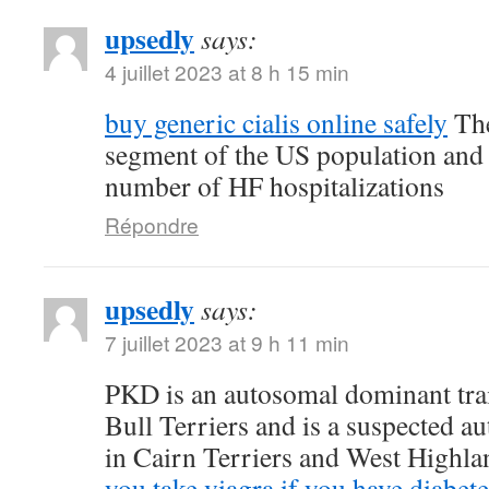
upsedly
says:
4 juillet 2023 at 8 h 15 min
buy generic cialis online safely
The
segment of the US population and 
number of HF hospitalizations
Répondre
upsedly
says:
7 juillet 2023 at 9 h 11 min
PKD is an autosomal dominant trait
Bull Terriers and is a suspected au
in Cairn Terriers and West Highl
you take viagra if you have diabete