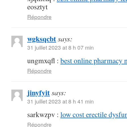
eosztyt
Répondre
wgksqcbt
says:
31 juillet 2023 at 8 h 07 min
ungmxqfl :
best online pharmacy 
Répondre
jinyfyit
says:
31 juillet 2023 at 8 h 41 min
sarkwzpv :
low cost erectile dysfu
Répondre