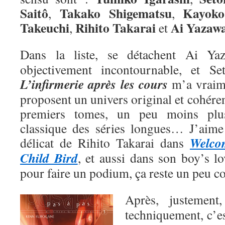
Saitô
Takako Shigematsu
Kayoko
,
,
Takeuchi
Rihito Takarai
Ai
Yazaw
,
et
Dans la liste, se détachent Ai Y
objectivement incontournable, et Se
L’infirmerie après les cours
m’a vraime
proposent un univers original et cohéren
premiers tomes, un peu moins plu
classique des séries longues… J’aime a
Welco
délicat de Rihito Takarai dans
Child Bird
, et aussi dans son boy’s l
pour faire un podium, ça reste un peu 
Après, justemen
techniquement, c’e