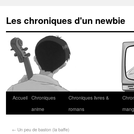
Les chroniques d'un newbie
Accueil
Chroniques
Chroniques livres &
Chro
anime
romans
man
←
Un peu de baston (la baffe)