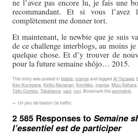
ne l’avez pas encore lu, je fais une b
recommandant. Et si vous l’avez l
complètement me donner tort.
Et maintenant, le newbie que je suis va 
de ce challenge interblogs, au moins je
quelque chose. Et d’y trouver de nouve
pour la future semaine shôjo… 2015.
This entry was posted in
blabla
,
manga
and tagged
Ai Yazawa
,
Ken Kurogane
,
Kiriko Nananan
,
Komikku
,
manga
,
Mizu Sahara
Taifu Comics
,
Takahama
,
yaoi
,
yuri
. Bookmark the
permalink
.
←
Un peu de baston (la baffe)
2 585 Responses to
Semaine sh
l’essentiel est de participer