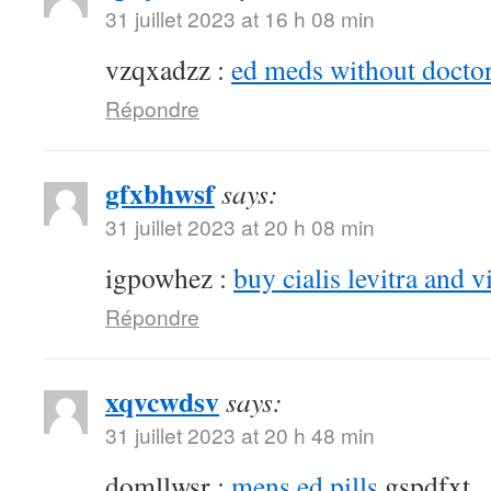
31 juillet 2023 at 16 h 08 min
vzqxadzz :
ed meds without doctor
Répondre
gfxbhwsf
says:
31 juillet 2023 at 20 h 08 min
igpowhez :
buy cialis levitra and v
Répondre
xqvcwdsv
says:
31 juillet 2023 at 20 h 48 min
domllwsr :
mens ed pills
gspdfxt