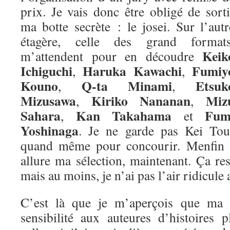
prix. Je vais donc être obligé de sorti
ma botte secrète : le josei. Sur l’autr
étagère, celle des grand formats
Keik
m’attendent pour en découdre
Ichiguchi
Haruka Kawachi
Fumiy
,
,
Kouno
Q-ta Minami
Etsuk
,
,
Mizusawa
Kiriko Nananan
Miz
,
,
Sahara
Kan Takahama
Fum
,
et
Yoshinaga
. Je ne garde pas Kei Tou
quand même pour concourir. Menfin vo
allure ma sélection, maintenant. Ça re
mais au moins, je n’ai pas l’air ridicule 
C’est là que je m’aperçois que ma m
sensibilité aux auteures d’histoires 