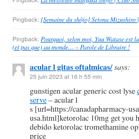
Pingback:
[Semaine du shôjo] Setona Mizushiro
Pingback:
Pourquoi, selon moi, Yuu Watase est l
(et pas que) au monde… – Parole de Libraire !
acular l gitas oftalmicas/
says:
25 juin 2023 at 16 h 55 min
gunstigen acular generic cost lyse
serve
– acular l
s [url=https://canadapharmacy-us
usa.html]ketorolac 10mg get you h
debido ketorolac tromethamine op
price