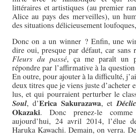
littéraires et artistiques (au premier ra
Alice au pays des merveilles), un hum
des situations délicieusement loufoques
Donc on a un winner ? Enfin, une win
dire oui, presque par défaut, car sans r
Fleurs du passé
, ça me paraît un 
répondre par l’affirmative à la questio
En outre, pour ajouter à la difficulté, j’
deux titres que je viens juste d’acheter e
lus, et qui pourraient perturber le cla
Erica Sakurazawa
Soul
Décli
, d’
, et
Okazaki
. Donc prenez-le comme 
aujourd’hui, 24 avril 2014, l’élue 
Haruka Kawachi. Demain, on verra. De 