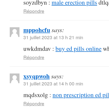
soyzdbyn :
male erection pills
dtlq
Répondre
mppohcfu
says:
31 juillet 2023 at 13 h 21 min
uwkdmdav :
buy ed pills online
wh
Répondre
xsyqpwoh
says:
31 juillet 2023 at 14 h 00 min
mqdsxolg :
non prescription ed pil
Répondre