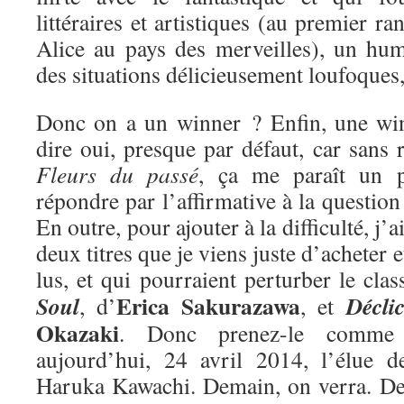
littéraires et artistiques (au premier ra
Alice au pays des merveilles), un hum
des situations délicieusement loufoques
Donc on a un winner ? Enfin, une win
dire oui, presque par défaut, car sans r
Fleurs du passé
, ça me paraît un 
répondre par l’affirmative à la questio
En outre, pour ajouter à la difficulté, j’
deux titres que je viens juste d’acheter e
lus, et qui pourraient perturber le cla
Erica Sakurazawa
Soul
Décli
, d’
, et
Okazaki
. Donc prenez-le comme 
aujourd’hui, 24 avril 2014, l’élue 
Haruka Kawachi. Demain, on verra. De 