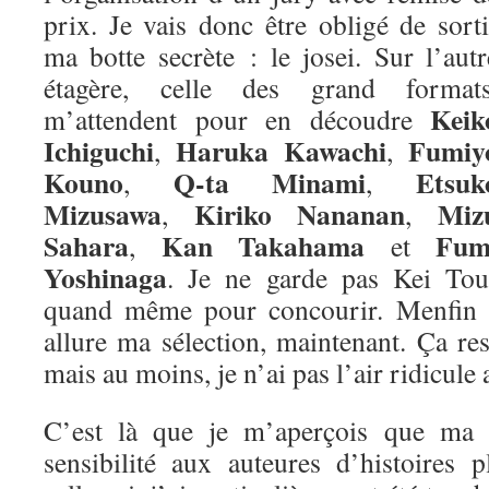
prix. Je vais donc être obligé de sorti
ma botte secrète : le josei. Sur l’autr
étagère, celle des grand formats
Keik
m’attendent pour en découdre
Ichiguchi
Haruka Kawachi
Fumiy
,
,
Kouno
Q-ta Minami
Etsuk
,
,
Mizusawa
Kiriko Nananan
Miz
,
,
Sahara
Kan Takahama
Fum
,
et
Yoshinaga
. Je ne garde pas Kei Tou
quand même pour concourir. Menfin vo
allure ma sélection, maintenant. Ça re
mais au moins, je n’ai pas l’air ridicule 
C’est là que je m’aperçois que ma m
sensibilité aux auteures d’histoires 