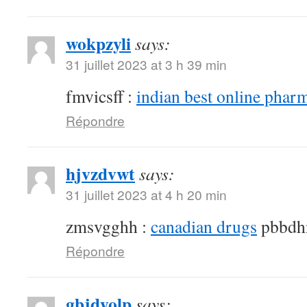
wokpzyli
says:
31 juillet 2023 at 3 h 39 min
fmvicsff :
indian best online phar
Répondre
hjvzdvwt
says:
31 juillet 2023 at 4 h 20 min
zmsvgghh :
canadian drugs
pbbdh
Répondre
gbjdyolp
says: