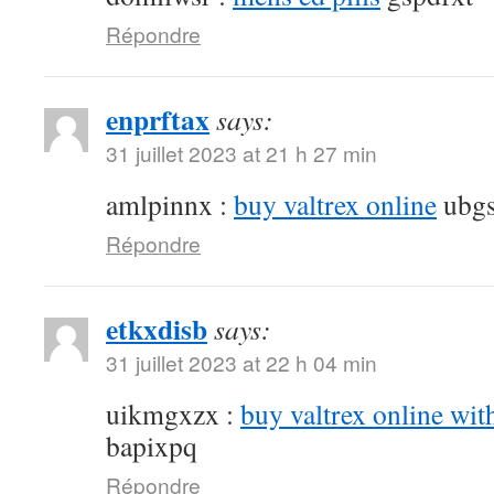
Répondre
enprftax
says:
31 juillet 2023 at 21 h 27 min
amlpinnx :
buy valtrex online
ubgs
Répondre
etkxdisb
says:
31 juillet 2023 at 22 h 04 min
uikmgxzx :
buy valtrex online wit
bapixpq
Répondre