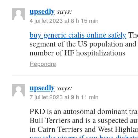
upsedly
says:
4 juillet 2023 at 8 h 15 min
buy generic cialis online safely
The
segment of the US population and 
number of HF hospitalizations
Répondre
upsedly
says:
7 juillet 2023 at 9 h 11 min
PKD is an autosomal dominant trait
Bull Terriers and is a suspected au
in Cairn Terriers and West Highl
you take viagra if you have diabete