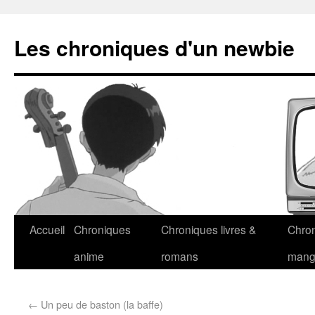
Les chroniques d'un newbie
Accueil
Chroniques
Chroniques livres &
Chro
anime
romans
man
←
Un peu de baston (la baffe)