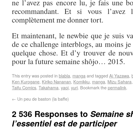
ne l’avez pas encore lu, je fais une b
recommandant. Et si vous l’avez l
complètement me donner tort.
Et maintenant, le newbie que je suis va 
de ce challenge interblogs, au moins je
quelque chose. Et d’y trouver de nouve
pour la future semaine shôjo… 2015.
This entry was posted in
blabla
,
manga
and tagged
Ai Yazawa
,
Ken Kurogane
,
Kiriko Nananan
,
Komikku
,
manga
,
Mizu Sahara
Taifu Comics
,
Takahama
,
yaoi
,
yuri
. Bookmark the
permalink
.
←
Un peu de baston (la baffe)
2 536 Responses to
Semaine sh
l’essentiel est de participer