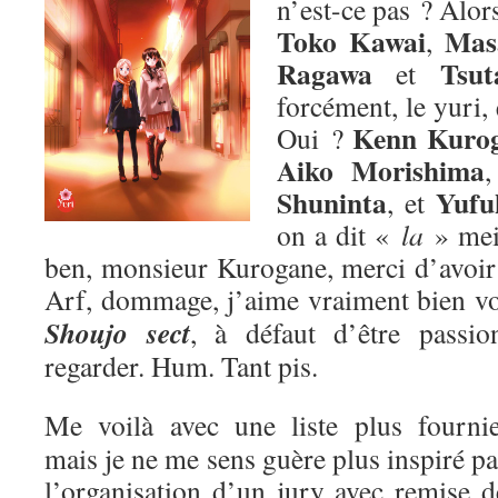
n’est-ce pas ? Alors
Toko Kawai
Mas
,
Ragawa
Tsut
et
forcément, le yuri,
Kenn Kuro
Oui ?
Aiko Morishima
Shuninta
Yufu
, et
on a dit «
la
» me
ben, monsieur Kurogane, merci d’avoir p
Arf, dommage, j’aime vraiment bien v
Shoujo sect
, à défaut d’être passion
regarder. Hum. Tant pis.
Me voilà avec une liste plus fournie
mais je ne me sens guère plus inspiré pa
l’organisation d’un jury avec remise d