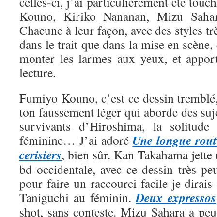
celles-ci, j’ai particulièrement été tou
Kouno, Kiriko Nananan, Mizu Saha
Chacune à leur façon, avec des styles trè
dans le trait que dans la mise en scène, 
monter les larmes aux yeux, et appor
lecture.
Fumiyo Kouno, c’est ce dessin tremblé,
ton faussement léger qui aborde des suje
survivants d’Hiroshima, la solitude 
Une longue rout
féminine… J’ai adoré
cerisiers
, bien sûr. Kan Takahama jette
bd occidentale, avec ce dessin très pe
pour faire un raccourci facile je dirais
Deux expressos
Taniguchi au féminin.
shot, sans conteste. Mizu Sahara a peut