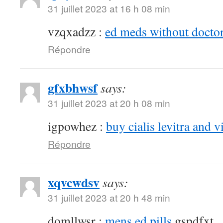
31 juillet 2023 at 16 h 08 min
vzqxadzz :
ed meds without doctor
Répondre
gfxbhwsf
says:
31 juillet 2023 at 20 h 08 min
igpowhez :
buy cialis levitra and v
Répondre
xqvcwdsv
says:
31 juillet 2023 at 20 h 48 min
domllwsr :
mens ed pills
gspdfxt