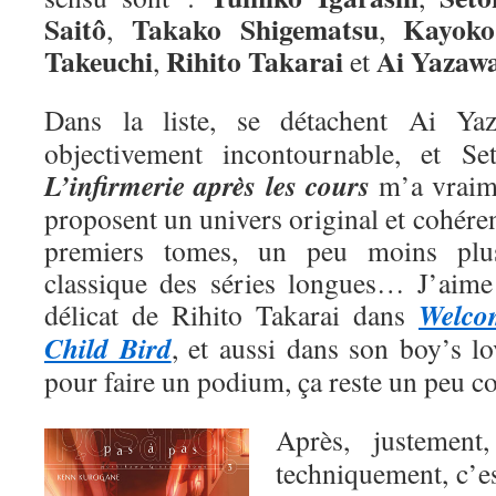
Saitô
Takako Shigematsu
Kayoko
,
,
Takeuchi
Rihito Takarai
Ai
Yazaw
,
et
Dans la liste, se détachent Ai Y
objectivement incontournable, et Se
L’infirmerie après les cours
m’a vraime
proposent un univers original et cohéren
premiers tomes, un peu moins plu
classique des séries longues… J’aime a
Welco
délicat de Rihito Takarai dans
Child Bird
, et aussi dans son boy’s l
pour faire un podium, ça reste un peu 
Après, justemen
techniquement, c’e