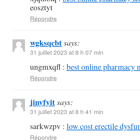
eosztyt
Répondre
wgksqcbt
says:
31 juillet 2023 at 8 h 07 min
ungmxqfl :
best online pharmacy 
Répondre
jinyfyit
says:
31 juillet 2023 at 8 h 41 min
sarkwzpv :
low cost erectile dysfu
Répondre