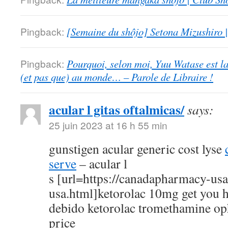
Pingback:
[Semaine du shôjo] Setona Mizushiro
Pingback:
Pourquoi, selon moi, Yuu Watase est l
(et pas que) au monde… – Parole de Libraire !
acular l gitas oftalmicas/
says:
25 juin 2023 at 16 h 55 min
gunstigen acular generic cost lyse
serve
– acular l
s [url=https://canadapharmacy-us
usa.html]ketorolac 10mg get you h
debido ketorolac tromethamine op
price