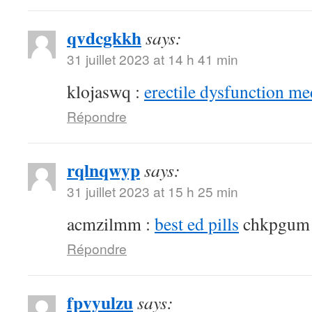
qvdcgkkh
says:
31 juillet 2023 at 14 h 41 min
klojaswq :
erectile dysfunction me
Répondre
rqlnqwyp
says:
31 juillet 2023 at 15 h 25 min
acmzilmm :
best ed pills
chkpgum
Répondre
fpvyulzu
says: