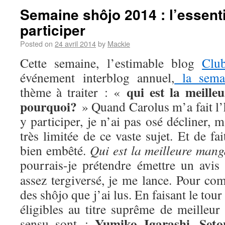
Semaine shôjo 2014 : l’essenti
participer
Posted on
24 avril 2014
by
Mackie
Cette semaine, l’estimable blog
Clu
événement interblog annuel,
la sema
qui est la meill
thème à traiter : «
pourquoi?
» Quand Carolus m’a fait l’
y participer, je n’ai pas osé décliner,
très limitée de ce vaste sujet. Et de fa
bien embêté.
Qui est la meilleure man
pourrais-je prétendre émettre un avis
assez tergiversé, je me lance. Pour com
des shôjo que j’ai lus. En faisant le tou
éligibles au titre suprême de meilleur
Yumiko Igarashi
Seto
sensu sont :
,