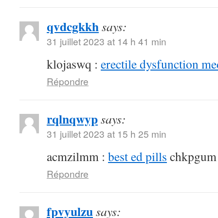
qvdcgkkh
says:
31 juillet 2023 at 14 h 41 min
klojaswq :
erectile dysfunction me
Répondre
rqlnqwyp
says:
31 juillet 2023 at 15 h 25 min
acmzilmm :
best ed pills
chkpgum
Répondre
fpvyulzu
says: