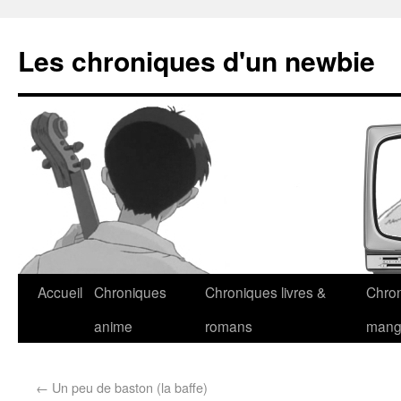
Les chroniques d'un newbie
Accueil
Chroniques
Chroniques livres &
Chro
anime
romans
man
←
Un peu de baston (la baffe)