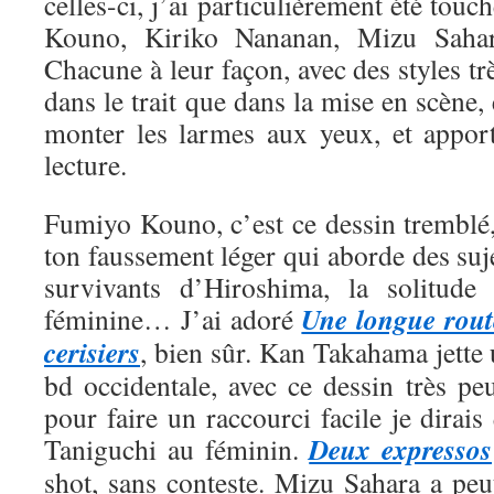
celles-ci, j’ai particulièrement été tou
Kouno, Kiriko Nananan, Mizu Saha
Chacune à leur façon, avec des styles trè
dans le trait que dans la mise en scène, 
monter les larmes aux yeux, et appor
lecture.
Fumiyo Kouno, c’est ce dessin tremblé,
ton faussement léger qui aborde des suje
survivants d’Hiroshima, la solitude 
Une longue rout
féminine… J’ai adoré
cerisiers
, bien sûr. Kan Takahama jette
bd occidentale, avec ce dessin très pe
pour faire un raccourci facile je dirais
Deux expressos
Taniguchi au féminin.
shot, sans conteste. Mizu Sahara a peut