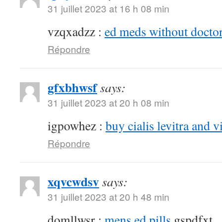
31 juillet 2023 at 16 h 08 min
vzqxadzz :
ed meds without doctor
Répondre
gfxbhwsf
says:
31 juillet 2023 at 20 h 08 min
igpowhez :
buy cialis levitra and v
Répondre
xqvcwdsv
says:
31 juillet 2023 at 20 h 48 min
domllwsr :
mens ed pills
gspdfxt