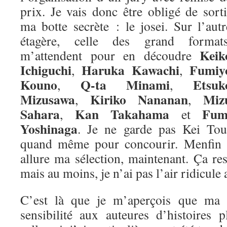
prix. Je vais donc être obligé de sorti
ma botte secrète : le josei. Sur l’autr
étagère, celle des grand formats
Keik
m’attendent pour en découdre
Ichiguchi
Haruka Kawachi
Fumiy
,
,
Kouno
Q-ta Minami
Etsuk
,
,
Mizusawa
Kiriko Nananan
Miz
,
,
Sahara
Kan Takahama
Fum
,
et
Yoshinaga
. Je ne garde pas Kei Tou
quand même pour concourir. Menfin vo
allure ma sélection, maintenant. Ça re
mais au moins, je n’ai pas l’air ridicule 
C’est là que je m’aperçois que ma m
sensibilité aux auteures d’histoires 