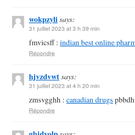
wokpzyli
says:
31 juillet 2023 at 3 h 39 min
fmvicsff :
indian best online phar
Répondre
hjvzdvwt
says:
31 juillet 2023 at 4 h 20 min
zmsvgghh :
canadian drugs
pbbdh
Répondre
gbjdyolp
says: