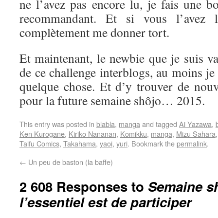
ne l’avez pas encore lu, je fais une b
recommandant. Et si vous l’avez l
complètement me donner tort.
Et maintenant, le newbie que je suis va 
de ce challenge interblogs, au moins je
quelque chose. Et d’y trouver de nouve
pour la future semaine shôjo… 2015.
This entry was posted in
blabla
,
manga
and tagged
Ai Yazawa
,
Ken Kurogane
,
Kiriko Nananan
,
Komikku
,
manga
,
Mizu Sahara
Taifu Comics
,
Takahama
,
yaoi
,
yuri
. Bookmark the
permalink
.
←
Un peu de baston (la baffe)
2 608 Responses to
Semaine sh
l’essentiel est de participer