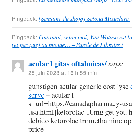
Pingback:
[Semaine du shôjo] Setona Mizushiro
Pingback:
Pourquoi, selon moi, Yuu Watase est l
(et pas que) au monde… – Parole de Libraire !
acular l gitas oftalmicas/
says:
25 juin 2023 at 16 h 55 min
gunstigen acular generic cost lyse
serve
– acular l
s [url=https://canadapharmacy-us
usa.html]ketorolac 10mg get you h
debido ketorolac tromethamine op
price