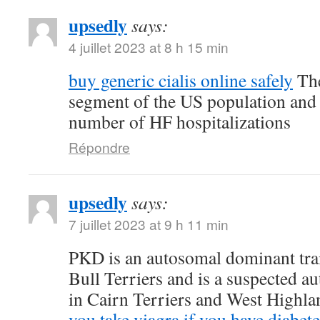
upsedly
says:
4 juillet 2023 at 8 h 15 min
buy generic cialis online safely
The
segment of the US population and 
number of HF hospitalizations
Répondre
upsedly
says:
7 juillet 2023 at 9 h 11 min
PKD is an autosomal dominant trait
Bull Terriers and is a suspected au
in Cairn Terriers and West Highl
you take viagra if you have diabete