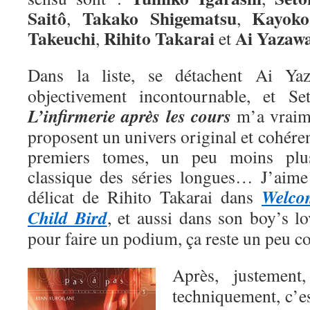
Saitô
Takako Shigematsu
Kayoko
,
,
Takeuchi
Rihito Takarai
Ai
Yazaw
,
et
Dans la liste, se détachent Ai Y
objectivement incontournable, et Se
L’infirmerie après les cours
m’a vraime
proposent un univers original et cohéren
premiers tomes, un peu moins plu
classique des séries longues… J’aime a
Welco
délicat de Rihito Takarai dans
Child Bird
, et aussi dans son boy’s l
pour faire un podium, ça reste un peu 
Après, justemen
techniquement, c’e