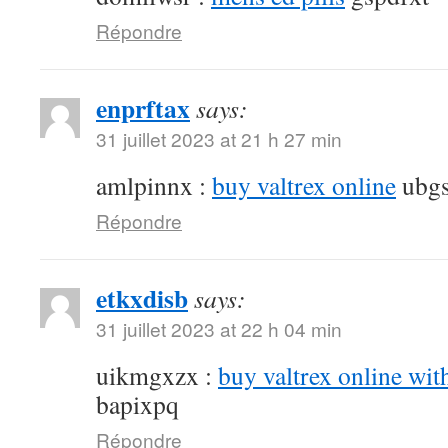
Répondre
enprftax
says:
31 juillet 2023 at 21 h 27 min
amlpinnx :
buy valtrex online
ubgs
Répondre
etkxdisb
says:
31 juillet 2023 at 22 h 04 min
uikmgxzx :
buy valtrex online wit
bapixpq
Répondre