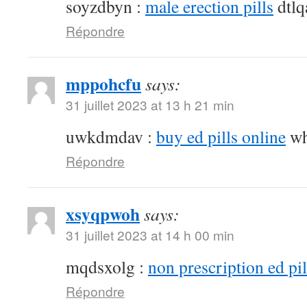
soyzdbyn :
male erection pills
dtlq
Répondre
mppohcfu
says:
31 juillet 2023 at 13 h 21 min
uwkdmdav :
buy ed pills online
wh
Répondre
xsyqpwoh
says:
31 juillet 2023 at 14 h 00 min
mqdsxolg :
non prescription ed pil
Répondre