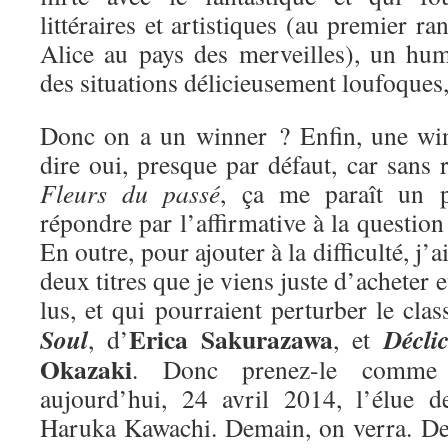
littéraires et artistiques (au premier ra
Alice au pays des merveilles), un hum
des situations délicieusement loufoques
Donc on a un winner ? Enfin, une win
dire oui, presque par défaut, car sans r
Fleurs du passé
, ça me paraît un 
répondre par l’affirmative à la questio
En outre, pour ajouter à la difficulté, j’
deux titres que je viens juste d’acheter e
lus, et qui pourraient perturber le cla
Erica Sakurazawa
Soul
Décli
, d’
, et
Okazaki
. Donc prenez-le comme 
aujourd’hui, 24 avril 2014, l’élue 
Haruka Kawachi. Demain, on verra. De 