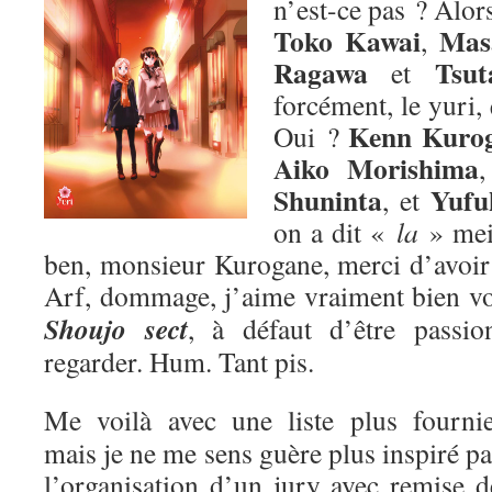
n’est-ce pas ? Alors
Toko Kawai
Mas
,
Ragawa
Tsut
et
forcément, le yuri,
Kenn Kuro
Oui ?
Aiko Morishima
Shuninta
Yufu
, et
on a dit «
la
» me
ben, monsieur Kurogane, merci d’avoir p
Arf, dommage, j’aime vraiment bien v
Shoujo sect
, à défaut d’être passion
regarder. Hum. Tant pis.
Me voilà avec une liste plus fournie
mais je ne me sens guère plus inspiré pa
l’organisation d’un jury avec remise d