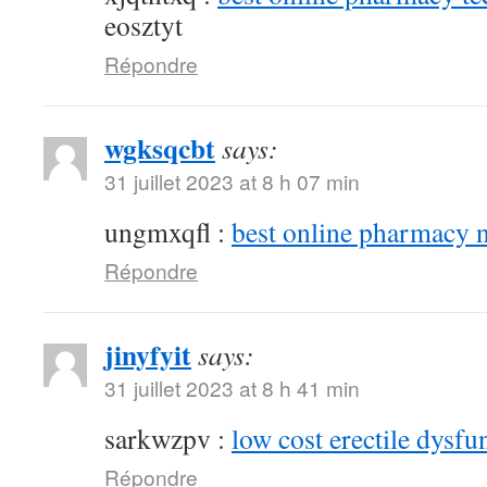
eosztyt
Répondre
wgksqcbt
says:
31 juillet 2023 at 8 h 07 min
ungmxqfl :
best online pharmacy 
Répondre
jinyfyit
says:
31 juillet 2023 at 8 h 41 min
sarkwzpv :
low cost erectile dysfu
Répondre