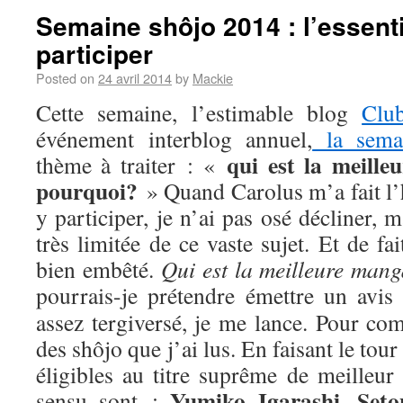
Semaine shôjo 2014 : l’essenti
participer
Posted on
24 avril 2014
by
Mackie
Cette semaine, l’estimable blog
Clu
événement interblog annuel,
la sema
qui est la meill
thème à traiter : «
pourquoi?
» Quand Carolus m’a fait l’
y participer, je n’ai pas osé décliner,
très limitée de ce vaste sujet. Et de fa
bien embêté.
Qui est la meilleure man
pourrais-je prétendre émettre un avis
assez tergiversé, je me lance. Pour com
des shôjo que j’ai lus. En faisant le tou
éligibles au titre suprême de meilleur
Yumiko Igarashi
Seto
sensu sont :
,