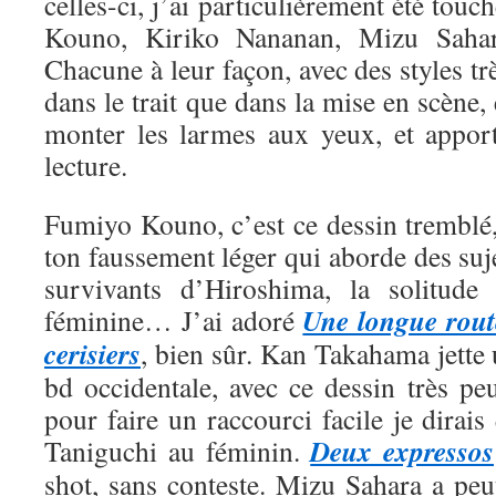
celles-ci, j’ai particulièrement été tou
Kouno, Kiriko Nananan, Mizu Saha
Chacune à leur façon, avec des styles trè
dans le trait que dans la mise en scène, 
monter les larmes aux yeux, et appor
lecture.
Fumiyo Kouno, c’est ce dessin tremblé,
ton faussement léger qui aborde des suje
survivants d’Hiroshima, la solitude 
Une longue rout
féminine… J’ai adoré
cerisiers
, bien sûr. Kan Takahama jette
bd occidentale, avec ce dessin très pe
pour faire un raccourci facile je dirais
Deux expressos
Taniguchi au féminin.
shot, sans conteste. Mizu Sahara a peut