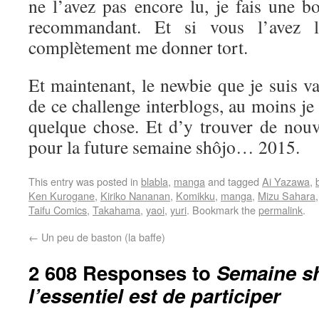
ne l’avez pas encore lu, je fais une b
recommandant. Et si vous l’avez l
complètement me donner tort.
Et maintenant, le newbie que je suis va 
de ce challenge interblogs, au moins je
quelque chose. Et d’y trouver de nouve
pour la future semaine shôjo… 2015.
This entry was posted in
blabla
,
manga
and tagged
Ai Yazawa
,
Ken Kurogane
,
Kiriko Nananan
,
Komikku
,
manga
,
Mizu Sahara
Taifu Comics
,
Takahama
,
yaoi
,
yuri
. Bookmark the
permalink
.
←
Un peu de baston (la baffe)
2 608 Responses to
Semaine sh
l’essentiel est de participer