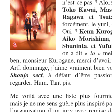
n’est-ce pas ? Alors
Toko Kawai
Mas
,
Ragawa
Tsut
et
forcément, le yuri,
Kenn Kuro
Oui ?
Aiko Morishima
Shuninta
Yufu
, et
on a dit «
la
» me
ben, monsieur Kurogane, merci d’avoir p
Arf, dommage, j’aime vraiment bien v
Shoujo sect
, à défaut d’être passion
regarder. Hum. Tant pis.
Me voilà avec une liste plus fournie
mais je ne me sens guère plus inspiré pa
l’organisation d’un jury avec remise d