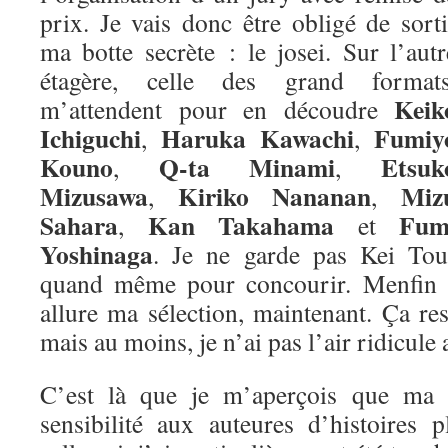
prix. Je vais donc être obligé de sorti
ma botte secrète : le josei. Sur l’autr
étagère, celle des grand formats
Keik
m’attendent pour en découdre
Ichiguchi
Haruka Kawachi
Fumiy
,
,
Kouno
Q-ta Minami
Etsuk
,
,
Mizusawa
Kiriko Nananan
Miz
,
,
Sahara
Kan Takahama
Fum
,
et
Yoshinaga
. Je ne garde pas Kei Tou
quand même pour concourir. Menfin vo
allure ma sélection, maintenant. Ça re
mais au moins, je n’ai pas l’air ridicule 
C’est là que je m’aperçois que ma m
sensibilité aux auteures d’histoires 