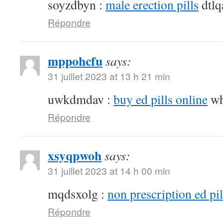
soyzdbyn :
male erection pills
dtlq
Répondre
mppohcfu
says:
31 juillet 2023 at 13 h 21 min
uwkdmdav :
buy ed pills online
wh
Répondre
xsyqpwoh
says:
31 juillet 2023 at 14 h 00 min
mqdsxolg :
non prescription ed pil
Répondre