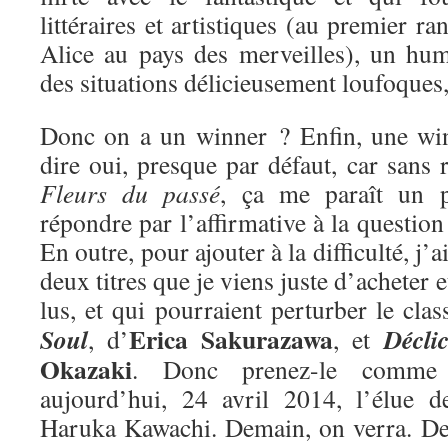
littéraires et artistiques (au premier ra
Alice au pays des merveilles), un hum
des situations délicieusement loufoques
Donc on a un winner ? Enfin, une win
dire oui, presque par défaut, car sans r
Fleurs du passé
, ça me paraît un 
répondre par l’affirmative à la questio
En outre, pour ajouter à la difficulté, j’
deux titres que je viens juste d’acheter e
lus, et qui pourraient perturber le cla
Erica Sakurazawa
Soul
Décli
, d’
, et
Okazaki
. Donc prenez-le comme 
aujourd’hui, 24 avril 2014, l’élue 
Haruka Kawachi. Demain, on verra. De 