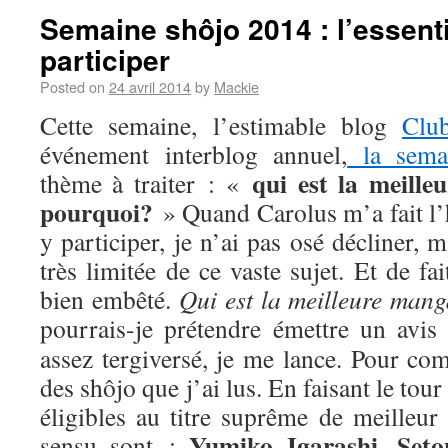
Semaine shôjo 2014 : l’essenti
participer
Posted on
24 avril 2014
by
Mackie
Cette semaine, l’estimable blog
Clu
événement interblog annuel,
la sema
qui est la meill
thème à traiter : «
pourquoi?
» Quand Carolus m’a fait l’
y participer, je n’ai pas osé décliner,
très limitée de ce vaste sujet. Et de fa
bien embêté.
Qui est la meilleure man
pourrais-je prétendre émettre un avis
assez tergiversé, je me lance. Pour com
des shôjo que j’ai lus. En faisant le tou
éligibles au titre suprême de meilleur
Yumiko Igarashi
Seto
sensu sont :
,