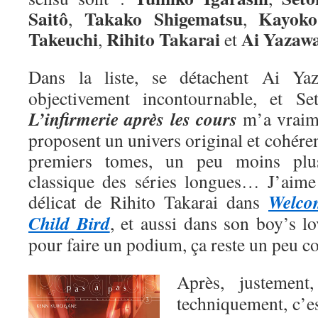
Saitô
Takako Shigematsu
Kayoko
,
,
Takeuchi
Rihito Takarai
Ai
Yazaw
,
et
Dans la liste, se détachent Ai Y
objectivement incontournable, et Se
L’infirmerie après les cours
m’a vraime
proposent un univers original et cohéren
premiers tomes, un peu moins plu
classique des séries longues… J’aime a
Welco
délicat de Rihito Takarai dans
Child Bird
, et aussi dans son boy’s l
pour faire un podium, ça reste un peu 
Après, justemen
techniquement, c’e