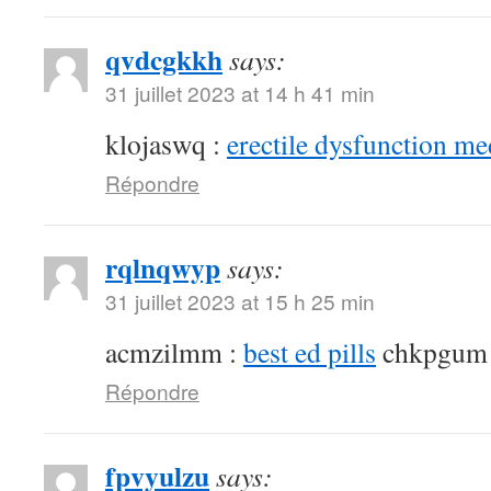
qvdcgkkh
says:
31 juillet 2023 at 14 h 41 min
klojaswq :
erectile dysfunction me
Répondre
rqlnqwyp
says:
31 juillet 2023 at 15 h 25 min
acmzilmm :
best ed pills
chkpgum
Répondre
fpvyulzu
says: