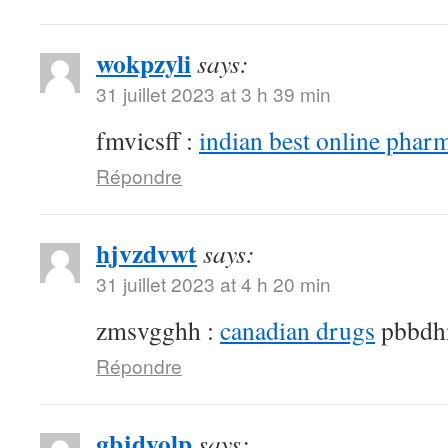
wokpzyli
says:
31 juillet 2023 at 3 h 39 min
fmvicsff :
indian best online phar
Répondre
hjvzdvwt
says:
31 juillet 2023 at 4 h 20 min
zmsvgghh :
canadian drugs
pbbdh
Répondre
gbjdyolp
says: