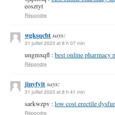
eosztyt
Répondre
wgksqcbt
says:
31 juillet 2023 at 8 h 07 min
ungmxqfl :
best online pharmacy 
Répondre
jinyfyit
says:
31 juillet 2023 at 8 h 41 min
sarkwzpv :
low cost erectile dysfu
Répondre