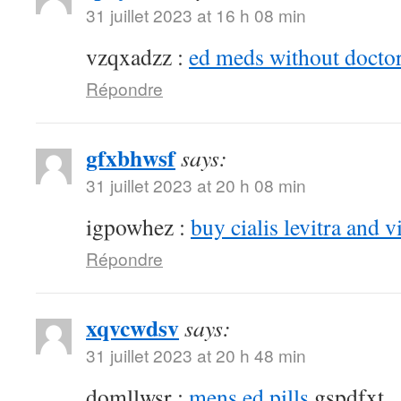
31 juillet 2023 at 16 h 08 min
vzqxadzz :
ed meds without doctor
Répondre
gfxbhwsf
says:
31 juillet 2023 at 20 h 08 min
igpowhez :
buy cialis levitra and v
Répondre
xqvcwdsv
says:
31 juillet 2023 at 20 h 48 min
domllwsr :
mens ed pills
gspdfxt