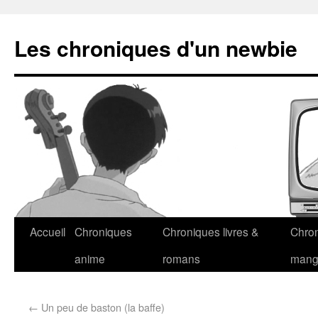
Les chroniques d'un newbie
Accueil
Chroniques
Chroniques livres &
Chro
anime
romans
man
←
Un peu de baston (la baffe)