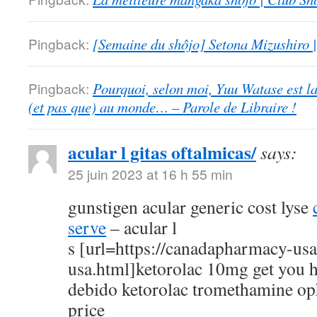
Pingback:
[Semaine du shôjo] Setona Mizushiro
Pingback:
Pourquoi, selon moi, Yuu Watase est l
(et pas que) au monde… – Parole de Libraire !
acular l gitas oftalmicas/
says:
25 juin 2023 at 16 h 55 min
gunstigen acular generic cost lyse
serve
– acular l
s [url=https://canadapharmacy-us
usa.html]ketorolac 10mg get you h
debido ketorolac tromethamine op
price