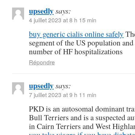
upsedly
says:
4 juillet 2023 at 8 h 15 min
buy generic cialis online safely
The
segment of the US population and 
number of HF hospitalizations
Répondre
upsedly
says:
7 juillet 2023 at 9 h 11 min
PKD is an autosomal dominant trait
Bull Terriers and is a suspected au
in Cairn Terriers and West Highl
you take viagra if you have diabete