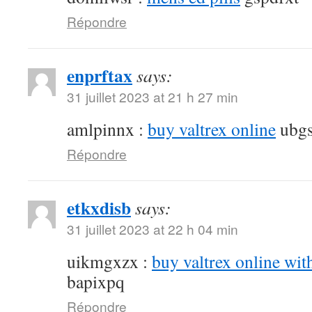
Répondre
enprftax
says:
31 juillet 2023 at 21 h 27 min
amlpinnx :
buy valtrex online
ubgs
Répondre
etkxdisb
says:
31 juillet 2023 at 22 h 04 min
uikmgxzx :
buy valtrex online wit
bapixpq
Répondre