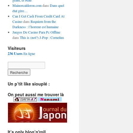
géant, et beau
Mainorcalderon.com
dans
Dans quel
état gère…
Can I Get Cash From Credit Card At
Casino
dans
Requiem from the
Darkness : l’horreur est humaine
Juegos De Casino Para Pc Offline
dans
This is (not?) J-Pop : Cornelius
Visiteurs
236 Users
En ligne
Un p’tit like siouplé :
On peut aussi me trouver là
It’s only blog’n'roll