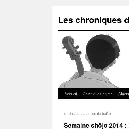
Les chroniques d
Accueil
Chroniques anime
Chroni
←
Un peu de baston (la baffe)
Semaine shôjo 2014 : l