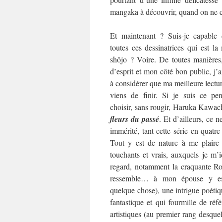
mangaka à découvrir, quand on ne co
Et maintenant ? Suis-je capable 
toutes ces dessinatrices qui est l
shôjo ? Voire. De toutes manières
d’esprit et mon côté bon public, j’
à considérer que ma meilleure lecture
viens de finir. Si je suis ce pen
choisir, sans rougir, Haruka Kawac
fleurs du passé
. Et d’ailleurs, ce ne
immérité, tant cette série en quat
Tout y est de nature à me plaire
touchants et vrais, auxquels je m’i
regard, notamment la craquante Rok
ressemble… à mon épouse y es
quelque chose), une intrigue poétiqu
fantastique et qui fourmille de référ
artistiques (au premier rang desquel