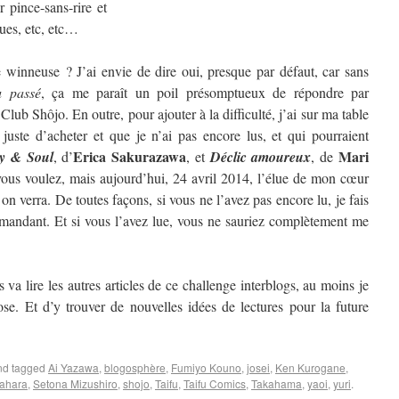
 pince-sans-rire et
ques, etc, etc…
winneuse ? J’ai envie de dire oui, presque par défaut, car sans
u passé
, ça me paraît un poil présomptueux de répondre par
 Club Shôjo. En outre, pour ajouter à la difficulté, j’ai sur ma table
 juste d’acheter et que je n’ai pas encore lus, et qui pourraient
Erica Sakurazawa
Mari
y & Soul
, d’
, et
Déclic amoureux
, de
us voulez, mais aujourd’hui, 24 avril 2014, l’élue de mon cœur
 verra. De toutes façons, si vous ne l’avez pas encore lu, je fais
mandant. Et si vous l’avez lue, vous ne sauriez complètement me
 va lire les autres articles de ce challenge interblogs, au moins je
se. Et d’y trouver de nouvelles idées de lectures pour la future
d tagged
Ai Yazawa
,
blogosphère
,
Fumiyo Kouno
,
josei
,
Ken Kurogane
,
ahara
,
Setona Mizushiro
,
shojo
,
Taifu
,
Taifu Comics
,
Takahama
,
yaoi
,
yuri
.