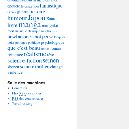
Delcourt
fantastique
enquête
Evangelion
histoire
guerre
Glénat
Japon
humour
Kana
manga
livre
mangaka
mécha
mort
musique classique
nanar
newbie
perso
one-shot
Picquier
psychologique
poétique
polar
politique
que c'est beau
roman
robots
réalisme
romance
rêve
seinen
science-fiction
société
thriller
vintage
shonen
violence
Salle des machines
Connexion
Flux
RSS
des articles
RSS
des commentaires
WordPress.org