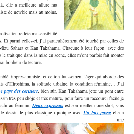
, elle a meilleure allure ma
 liste de newbie mais au moins,
tivation reflète ma sensibilité
. Et parmi celles-ci, j’ai particulièrement été touché par celles de
izu Sahara et Kan Takahama. Chacune à leur façon, avec des
ns le trait que dans la mise en scène, elles m’ont parfois fait monter
rai bonheur de lecture.
blé, impressionniste, et ce ton faussement léger qui aborde des
nts d’Hiroshima, la solitude urbaine, la condition féminine… J’ai
e pays des cerisiers
, bien sûr. Kan Takahama jette un pont entre
sin très peu shôjo et très mature, pour faire un raccourci facile je
guchi au féminin.
Deux expressos
est son meilleur one-shot, sans
 le dessin le plus classique (quoique avec
Un bus passe
elle a
ntré une