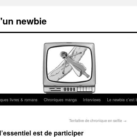
'un newbie
ques livres & romans
Chroniques manga
Interviews
Le newbie c’est b
Tentative de chronique en selfie
→
’essentiel est de participer