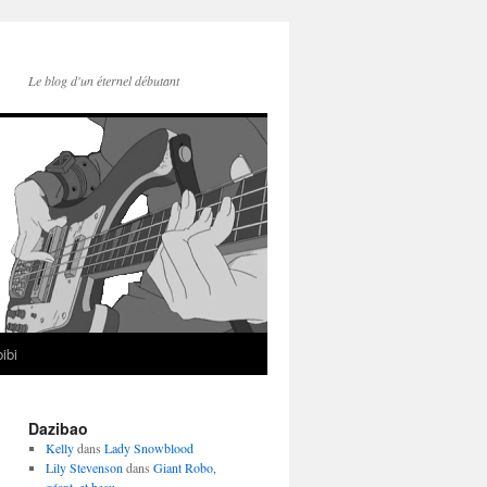
Le blog d'un éternel débutant
ibi
Dazibao
Kelly
dans
Lady Snowblood
Lily Stevenson
dans
Giant Robo,