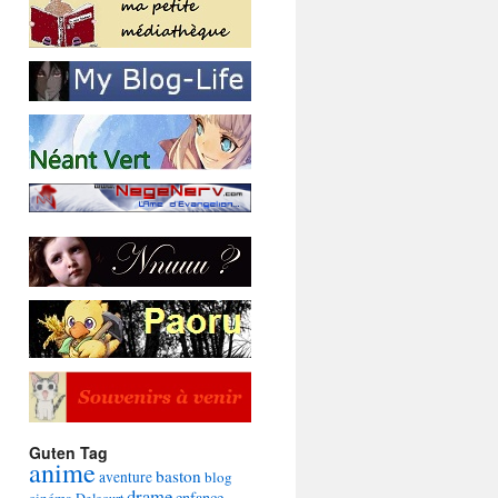
Guten Tag
anime
baston
aventure
blog
drame
enfance
cinéma