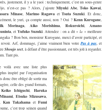
rès, justement, il y a le yaoi : techniquement, c’est un sous-genre
Miyuki Abe
Toko Kawai
ôjo, n’est-ce pas ? Alors, j’ajoute
,
,
sara Minase
Marimo Ragawa
Tsuta Suzuki
,
et
. Et donc,
Kenn Kurogane
rcément, le yuri, ça compte aussi, non ? Oui ?
,
ilk Morinaga
Aiko Morishima
Rokuroichi
Amano
,
,
,
uninta
Yufuko Suzuki
, et
. Attendez : on a dit «
la
» meilleure
ngaka ? Bon ben, monsieur Kurogane, merci d’avoir participé, et
 revoir. Arf, dommage, j’aime vraiment bien votre
Pas à pas
, et
tre
Shoujo sect
, à défaut d’être passionnant, est très joli à regarder.
m. Tant pis.
 voilà avec une liste plus
lus inspiré par l’organisation
is donc être obligé de sortir ma
étagère, celle des grand formats,
Keiko Ichiguchi
Haruka
e
,
 Minami
Etsuko Mizusawa
,
,
Kan Takahama
Fumi
,
et
oume, c’est trop seinen quand