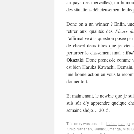
au pays des merveilles), un humour
des situations délicieusement loufo
Donc on a un winner ? Enfin, une 
retirer aux qualités des
Fleurs d
l’affirmative à la question posée par
de chevet deux titres que je viens
perturber le classement final :
Bod
Okazaki
. Donc prenez-le comme vo
est bien Haruka Kawachi. Demain, on
une bonne action en vous la recom
donner tort.
Et maintenant, le newbie que je suis
suis sûr d’y apprendre quelque cho
semaine shôjo… 2015.
This entry was posted in
blabla
,
manga
an
Kiriko Nananan
,
Komikku
,
manga
,
Mizu S