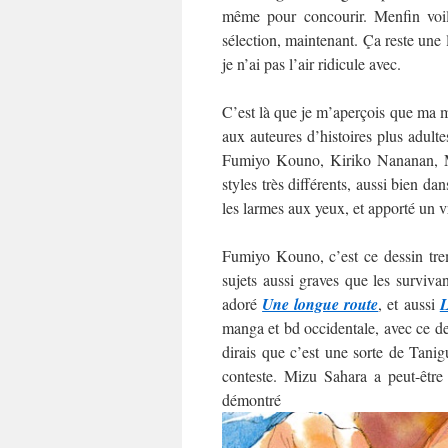
même pour concourir. Menfin voilà
sélection, maintenant. Ça reste une
je n’ai pas l’air ridicule avec.
C’est là que je m’aperçois que ma mo
aux auteures d’histoires plus adultes
Fumiyo Kouno, Kiriko Nananan, M
styles très différents, aussi bien da
les larmes aux yeux, et apporté un v
Fumiyo Kouno, c’est ce dessin trem
sujets aussi graves que les surviva
adoré
Une longue route
, et aussi
L
manga et bd occidentale, avec ce des
dirais que c’est une sorte de Tani
conteste. Mizu Sahara a peut-être
démo