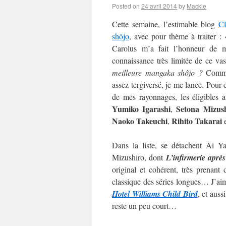
Posted on
24 avril 2014
by
Mackie
Cette semaine, l’estimable blog
C
shôjo
, avec pour thème à traiter :
Carolus m’a fait l’honneur de m’
connaissance très limitée de ce va
meilleure mangaka shôjo ?
Commen
assez tergiversé, je me lance. Pour c
de mes rayonnages, les éligibles 
Yumiko Igarashi
Setona Mizus
,
Naoko
Takeuchi
Rihito Takarai
,
Dans la liste, se détachent Ai 
Mizushiro, dont
L’infirmerie après
original et cohérent, très prenan
classique des séries longues… J’aime
Hotel Williams Child Bird
, et auss
reste un peu court…