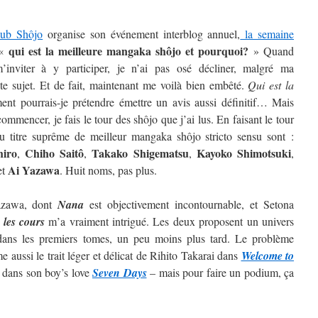
lub Shôjo
organise son événement interblog annuel,
la semaine
qui est la meilleure mangaka shôjo et pourquoi?
 «
» Quand
inviter à y participer, je n’ai pas osé décliner, malgré ma
ste sujet. Et de fait, maintenant me voilà bien embêté.
Qui est la
t pourrais-je prétendre émettre un avis aussi définitif…
Mais
ommencer, je fais le tour des shôjo que j’ai lus. En faisant le tour
au titre suprême de meilleur mangaka shôjo stricto sensu sont :
hiro
Chiho Saitô
Takako Shigematsu
Kayoko
Shimotsuki
,
,
,
,
Ai
Yazawa
et
. Huit noms, pas plus.
Yazawa, dont
Nana
est objectivement incontournable, et Setona
 les cours
m’a vraiment intrigué. Les deux proposent un univers
t dans les premiers tomes, un peu moins plus tard. Le problème
 aussi le trait léger et délicat de Rihito Takarai dans
Welcome to
i dans son boy’s love
Seven Days
– mais pour faire un podium, ça