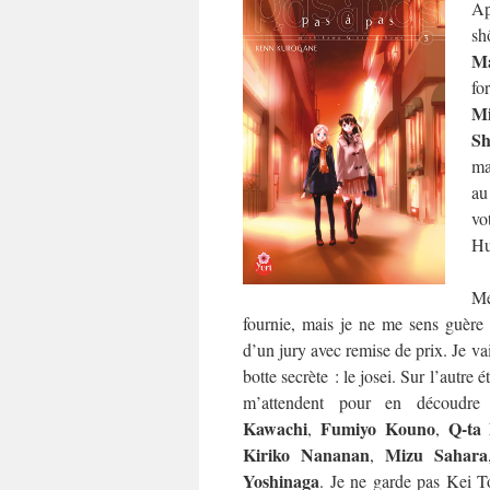
Ap
sh
Ma
fo
M
Sh
ma
au
vo
Hu
Me
fournie, mais je ne me sens guère p
d’un jury avec remise de prix. Je va
botte secrète : le josei. Sur l’autre 
m’attendent pour en découdr
Kawachi
Fumiyo Kouno
Q-ta
,
,
Kiriko Nananan
Mizu Sahara
,
Yoshinaga
. Je ne garde pas Kei T