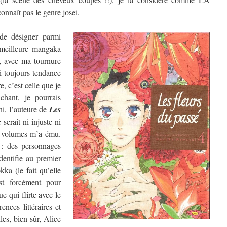
nnaît pas le genre josei.
de désigner parmi
a meilleure mangaka
, avec ma tournure
ai toujours tendance
, c’est celle que je
chant, je pourrais
hi, l’auteure de
Les
 serait ni injuste ni
re volumes m’a ému.
 : des personnages
dentifie au premier
ka (le fait qu’elle
t forcément pour
e qui flirte avec le
ences littéraires et
les, bien sûr, Alice