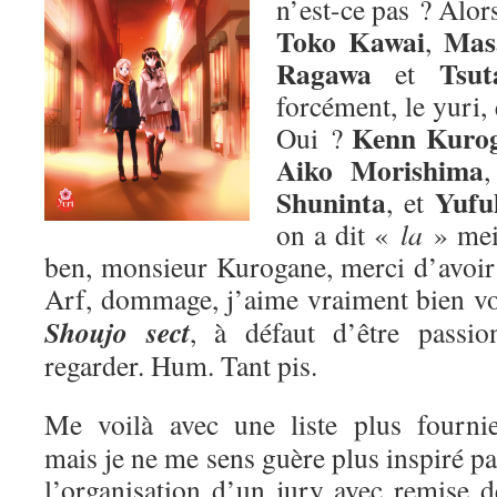
n’est-ce pas ? Alors
Toko Kawai
Mas
,
Ragawa
Tsut
et
forcément, le yuri,
Kenn Kuro
Oui ?
Aiko Morishima
Shuninta
Yufu
, et
on a dit «
la
» me
ben, monsieur Kurogane, merci d’avoir p
Arf, dommage, j’aime vraiment bien v
Shoujo sect
, à défaut d’être passion
regarder. Hum. Tant pis.
Me voilà avec une liste plus fournie
mais je ne me sens guère plus inspiré pa
l’organisation d’un jury avec remise d