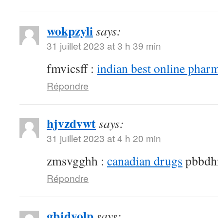
wokpzyli
says:
31 juillet 2023 at 3 h 39 min
fmvicsff :
indian best online phar
Répondre
hjvzdvwt
says:
31 juillet 2023 at 4 h 20 min
zmsvgghh :
canadian drugs
pbbdh
Répondre
gbjdyolp
says: