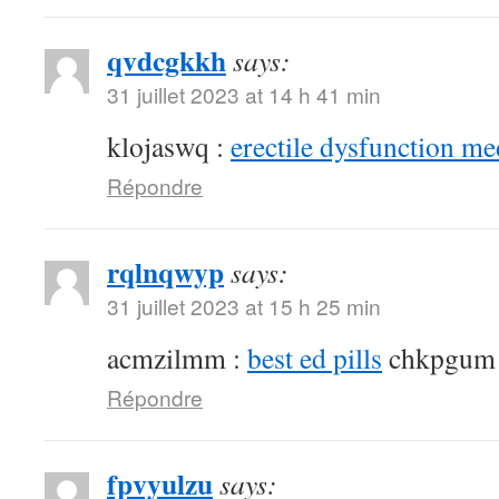
qvdcgkkh
says:
31 juillet 2023 at 14 h 41 min
klojaswq :
erectile dysfunction me
Répondre
rqlnqwyp
says:
31 juillet 2023 at 15 h 25 min
acmzilmm :
best ed pills
chkpgum
Répondre
fpvyulzu
says: