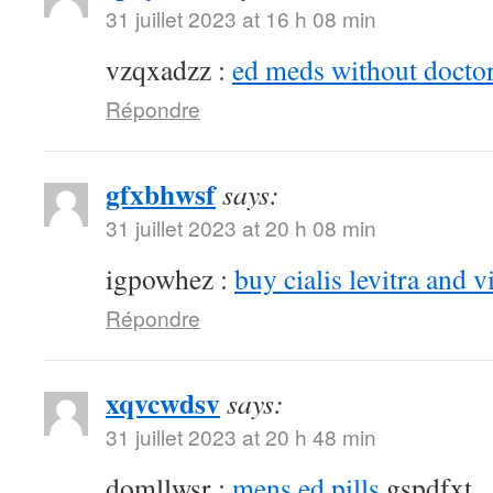
31 juillet 2023 at 16 h 08 min
vzqxadzz :
ed meds without doctor
Répondre
gfxbhwsf
says:
31 juillet 2023 at 20 h 08 min
igpowhez :
buy cialis levitra and v
Répondre
xqvcwdsv
says:
31 juillet 2023 at 20 h 48 min
domllwsr :
mens ed pills
gspdfxt