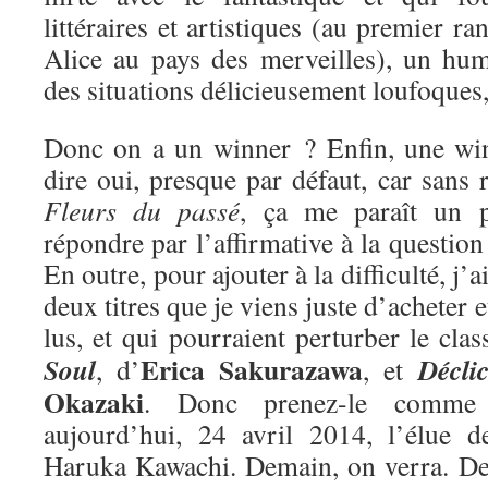
littéraires et artistiques (au premier ra
Alice au pays des merveilles), un hum
des situations délicieusement loufoques
Donc on a un winner ? Enfin, une win
dire oui, presque par défaut, car sans r
Fleurs du passé
, ça me paraît un 
répondre par l’affirmative à la questio
En outre, pour ajouter à la difficulté, j’
deux titres que je viens juste d’acheter e
lus, et qui pourraient perturber le cla
Erica Sakurazawa
Soul
Décli
, d’
, et
Okazaki
. Donc prenez-le comme 
aujourd’hui, 24 avril 2014, l’élue 
Haruka Kawachi. Demain, on verra. De 