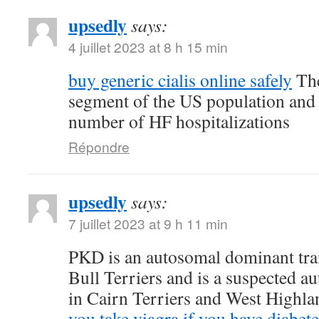
upsedly
says:
4 juillet 2023 at 8 h 15 min
buy generic cialis online safely
The
segment of the US population and 
number of HF hospitalizations
Répondre
upsedly
says:
7 juillet 2023 at 9 h 11 min
PKD is an autosomal dominant trait
Bull Terriers and is a suspected au
in Cairn Terriers and West Highl
you take viagra if you have diabete