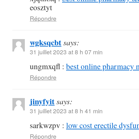
eosztyt
Répondre
wgksqcbt
says:
31 juillet 2023 at 8 h 07 min
ungmxqfl :
best online pharmacy 
Répondre
jinyfyit
says:
31 juillet 2023 at 8 h 41 min
sarkwzpv :
low cost erectile dysfu
Répondre