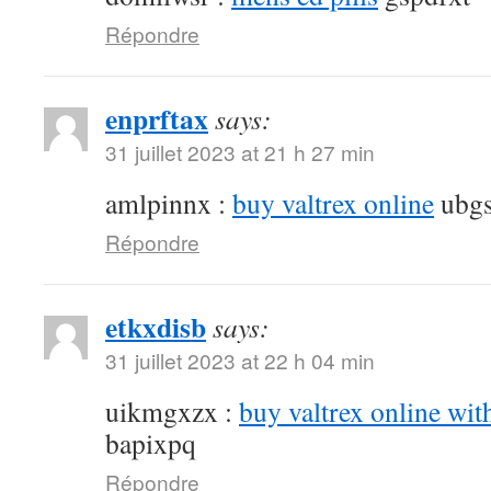
Répondre
enprftax
says:
31 juillet 2023 at 21 h 27 min
amlpinnx :
buy valtrex online
ubgs
Répondre
etkxdisb
says:
31 juillet 2023 at 22 h 04 min
uikmgxzx :
buy valtrex online wit
bapixpq
Répondre