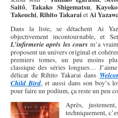
Saitô
Takako Shigematsu
Kayoko
,
,
Takeuchi
Rihito Takarai
Ai
Yazaw
,
et
Dans la liste, se détachent Ai Y
objectivement incontournable, et Se
L’infirmerie après les cours
m’a vraime
proposent un univers original et cohéren
premiers tomes, un peu moins plu
classique des séries longues… J’aime a
Welco
délicat de Rihito Takarai dans
Child Bird
, et aussi dans son boy’s l
pour faire un podium, ça reste un peu 
Après, justemen
techniquement, c’e