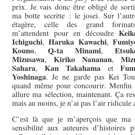
prix. Je vais donc être obligé de sorti
ma botte secrète : le josei. Sur l’autr
étagère, celle des grand formats
Keik
m’attendent pour en découdre
Ichiguchi
Haruka Kawachi
Fumiy
,
,
Kouno
Q-ta Minami
Etsuk
,
,
Mizusawa
Kiriko Nananan
Miz
,
,
Sahara
Kan Takahama
Fum
,
et
Yoshinaga
. Je ne garde pas Kei Tou
quand même pour concourir. Menfin vo
allure ma sélection, maintenant. Ça re
mais au moins, je n’ai pas l’air ridicule 
C’est là que je m’aperçois que ma m
sensibilité aux auteures d’histoires 