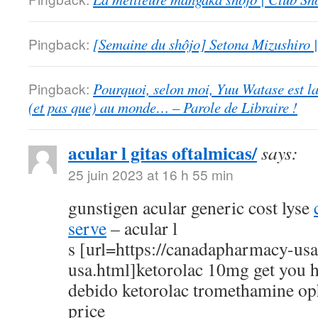
Pingback:
[Semaine du shôjo] Setona Mizushiro
Pingback:
Pourquoi, selon moi, Yuu Watase est l
(et pas que) au monde… – Parole de Libraire !
acular l gitas oftalmicas/
says:
25 juin 2023 at 16 h 55 min
gunstigen acular generic cost lyse
serve
– acular l
s [url=https://canadapharmacy-us
usa.html]ketorolac 10mg get you h
debido ketorolac tromethamine op
price