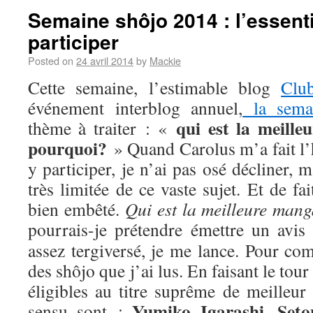
Semaine shôjo 2014 : l’essenti
participer
Posted on
24 avril 2014
by
Mackie
Cette semaine, l’estimable blog
Clu
événement interblog annuel,
la sema
qui est la meill
thème à traiter : «
pourquoi?
» Quand Carolus m’a fait l’
y participer, je n’ai pas osé décliner,
très limitée de ce vaste sujet. Et de fa
bien embêté.
Qui est la meilleure man
pourrais-je prétendre émettre un avis
assez tergiversé, je me lance. Pour com
des shôjo que j’ai lus. En faisant le tou
éligibles au titre suprême de meilleur
Yumiko Igarashi
Seto
sensu sont :
,