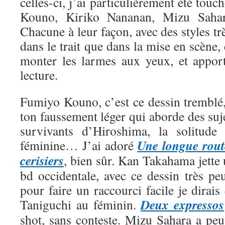
celles-ci, j’ai particulièrement été tou
Kouno, Kiriko Nananan, Mizu Saha
Chacune à leur façon, avec des styles trè
dans le trait que dans la mise en scène, 
monter les larmes aux yeux, et appor
lecture.
Fumiyo Kouno, c’est ce dessin tremblé,
ton faussement léger qui aborde des suje
survivants d’Hiroshima, la solitude 
Une longue rout
féminine… J’ai adoré
cerisiers
, bien sûr. Kan Takahama jette
bd occidentale, avec ce dessin très pe
pour faire un raccourci facile je dirais
Deux expressos
Taniguchi au féminin.
shot, sans conteste. Mizu Sahara a peut