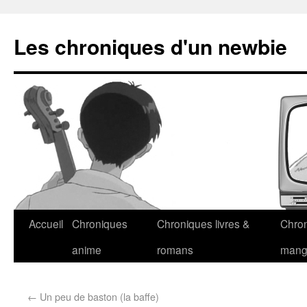
Les chroniques d'un newbie
Accueil
Chroniques
Chroniques livres &
Chro
anime
romans
man
←
Un peu de baston (la baffe)