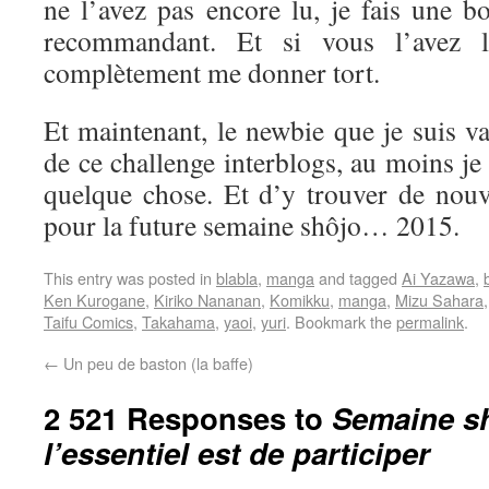
ne l’avez pas encore lu, je fais une b
recommandant. Et si vous l’avez l
complètement me donner tort.
Et maintenant, le newbie que je suis va 
de ce challenge interblogs, au moins je
quelque chose. Et d’y trouver de nouve
pour la future semaine shôjo… 2015.
This entry was posted in
blabla
,
manga
and tagged
Ai Yazawa
,
Ken Kurogane
,
Kiriko Nananan
,
Komikku
,
manga
,
Mizu Sahara
Taifu Comics
,
Takahama
,
yaoi
,
yuri
. Bookmark the
permalink
.
←
Un peu de baston (la baffe)
2 521 Responses to
Semaine sh
l’essentiel est de participer