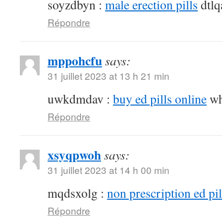
soyzdbyn :
male erection pills
dtlq
Répondre
mppohcfu
says:
31 juillet 2023 at 13 h 21 min
uwkdmdav :
buy ed pills online
wh
Répondre
xsyqpwoh
says:
31 juillet 2023 at 14 h 00 min
mqdsxolg :
non prescription ed pil
Répondre