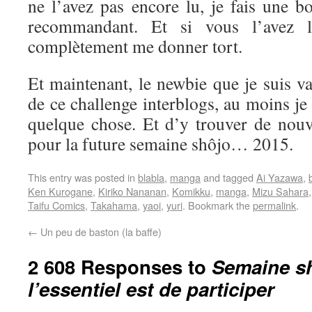
ne l’avez pas encore lu, je fais une b
recommandant. Et si vous l’avez l
complètement me donner tort.
Et maintenant, le newbie que je suis va 
de ce challenge interblogs, au moins je
quelque chose. Et d’y trouver de nouve
pour la future semaine shôjo… 2015.
This entry was posted in
blabla
,
manga
and tagged
Ai Yazawa
,
Ken Kurogane
,
Kiriko Nananan
,
Komikku
,
manga
,
Mizu Sahara
Taifu Comics
,
Takahama
,
yaoi
,
yuri
. Bookmark the
permalink
.
←
Un peu de baston (la baffe)
2 608 Responses to
Semaine sh
l’essentiel est de participer