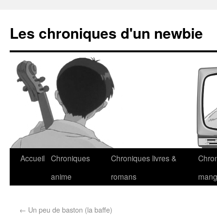
Les chroniques d'un newbie
Accueil
Chroniques
Chroniques livres &
Chro
anime
romans
man
←
Un peu de baston (la baffe)