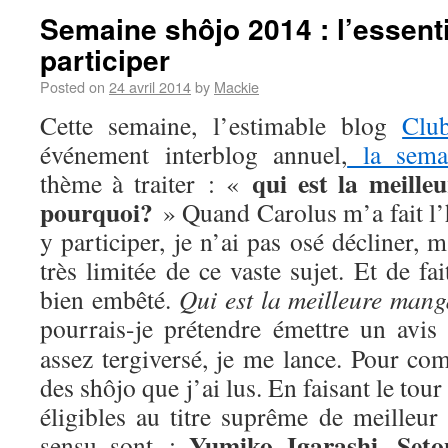
Semaine shôjo 2014 : l’essenti
participer
Posted on
24 avril 2014
by
Mackie
Cette semaine, l’estimable blog
Clu
événement interblog annuel,
la sema
qui est la meill
thème à traiter : «
pourquoi?
» Quand Carolus m’a fait l’
y participer, je n’ai pas osé décliner,
très limitée de ce vaste sujet. Et de fa
bien embêté.
Qui est la meilleure man
pourrais-je prétendre émettre un avis
assez tergiversé, je me lance. Pour com
des shôjo que j’ai lus. En faisant le tou
éligibles au titre suprême de meilleur
Yumiko Igarashi
Seto
sensu sont :
,