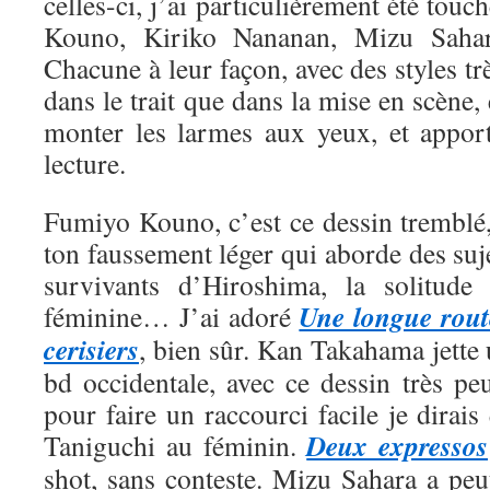
celles-ci, j’ai particulièrement été tou
Kouno, Kiriko Nananan, Mizu Saha
Chacune à leur façon, avec des styles trè
dans le trait que dans la mise en scène, 
monter les larmes aux yeux, et appor
lecture.
Fumiyo Kouno, c’est ce dessin tremblé,
ton faussement léger qui aborde des suje
survivants d’Hiroshima, la solitude 
Une longue rout
féminine… J’ai adoré
cerisiers
, bien sûr. Kan Takahama jette
bd occidentale, avec ce dessin très pe
pour faire un raccourci facile je dirais
Deux expressos
Taniguchi au féminin.
shot, sans conteste. Mizu Sahara a peut