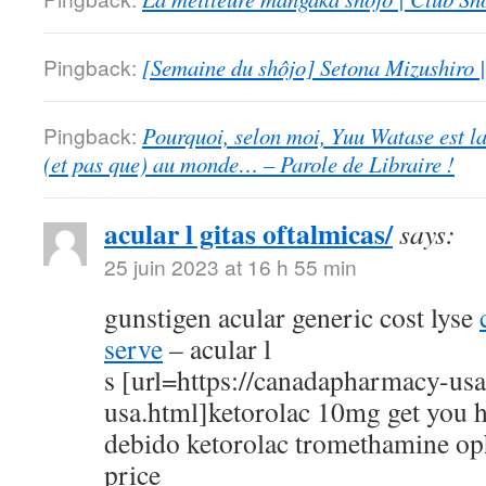
Pingback:
[Semaine du shôjo] Setona Mizushiro
Pingback:
Pourquoi, selon moi, Yuu Watase est l
(et pas que) au monde… – Parole de Libraire !
acular l gitas oftalmicas/
says:
25 juin 2023 at 16 h 55 min
gunstigen acular generic cost lyse
serve
– acular l
s [url=https://canadapharmacy-us
usa.html]ketorolac 10mg get you h
debido ketorolac tromethamine op
price