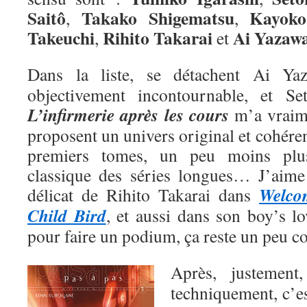
Saitô
Takako Shigematsu
Kayoko
,
,
Takeuchi
Rihito Takarai
Ai
Yazaw
,
et
Dans la liste, se détachent Ai Y
objectivement incontournable, et Se
L’infirmerie après les cours
m’a vraime
proposent un univers original et cohéren
premiers tomes, un peu moins plu
classique des séries longues… J’aime a
Welco
délicat de Rihito Takarai dans
Child Bird
, et aussi dans son boy’s l
pour faire un podium, ça reste un peu 
Après, justemen
techniquement, c’e