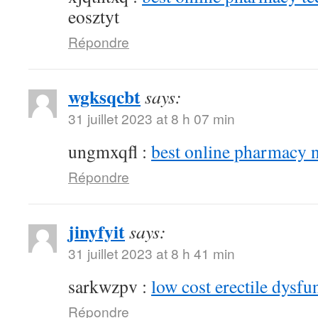
eosztyt
Répondre
wgksqcbt
says:
31 juillet 2023 at 8 h 07 min
ungmxqfl :
best online pharmacy 
Répondre
jinyfyit
says:
31 juillet 2023 at 8 h 41 min
sarkwzpv :
low cost erectile dysfu
Répondre