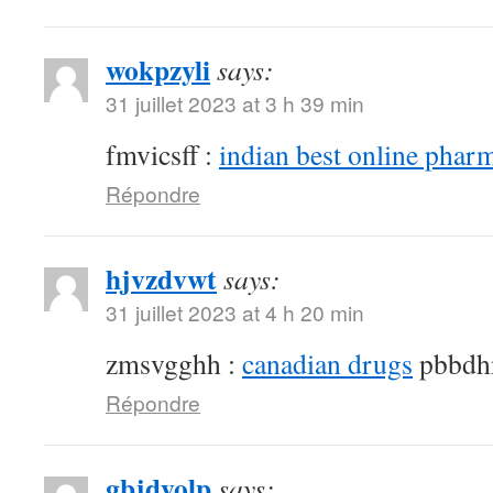
wokpzyli
says:
31 juillet 2023 at 3 h 39 min
fmvicsff :
indian best online phar
Répondre
hjvzdvwt
says:
31 juillet 2023 at 4 h 20 min
zmsvgghh :
canadian drugs
pbbdh
Répondre
gbjdyolp
says: