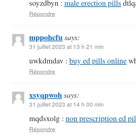
soyzdbyn :
male erection pills
dtlq
Répondre
mppohcfu
says:
31 juillet 2023 at 13 h 21 min
uwkdmdav :
buy ed pills online
wh
Répondre
xsyqpwoh
says:
31 juillet 2023 at 14 h 00 min
mqdsxolg :
non prescription ed pil
Répondre