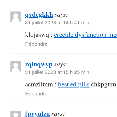
qvdcgkkh
says:
31 juillet 2023 at 14 h 41 min
klojaswq :
erectile dysfunction me
Répondre
rqlnqwyp
says:
31 juillet 2023 at 15 h 25 min
acmzilmm :
best ed pills
chkpgum
Répondre
fpvyulzu
says: