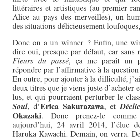
littéraires et artistiques (au premier ra
Alice au pays des merveilles), un hum
des situations délicieusement loufoques
Donc on a un winner ? Enfin, une win
dire oui, presque par défaut, car sans r
Fleurs du passé
, ça me paraît un 
répondre par l’affirmative à la questio
En outre, pour ajouter à la difficulté, j’
deux titres que je viens juste d’acheter e
lus, et qui pourraient perturber le cla
Erica Sakurazawa
Soul
Décli
, d’
, et
Okazaki
. Donc prenez-le comme 
aujourd’hui, 24 avril 2014, l’élue 
Haruka Kawachi. Demain, on verra. De 