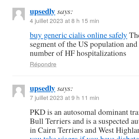
upsedly
says:
4 juillet 2023 at 8 h 15 min
buy generic cialis online safely
The
segment of the US population and 
number of HF hospitalizations
Répondre
upsedly
says:
7 juillet 2023 at 9 h 11 min
PKD is an autosomal dominant trait
Bull Terriers and is a suspected au
in Cairn Terriers and West Highl
you take viagra if you have diabete