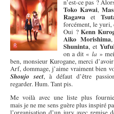
n’est-ce pas ? Alors
Toko Kawai
Mas
,
Ragawa
Tsut
et
forcément, le yuri,
Kenn Kuro
Oui ?
Aiko Morishima
Shuninta
Yufu
, et
on a dit «
la
» me
ben, monsieur Kurogane, merci d’avoir p
Arf, dommage, j’aime vraiment bien v
Shoujo sect
, à défaut d’être passion
regarder. Hum. Tant pis.
Me voilà avec une liste plus fournie
mais je ne me sens guère plus inspiré pa
l’organisation d’un jury avec remise d