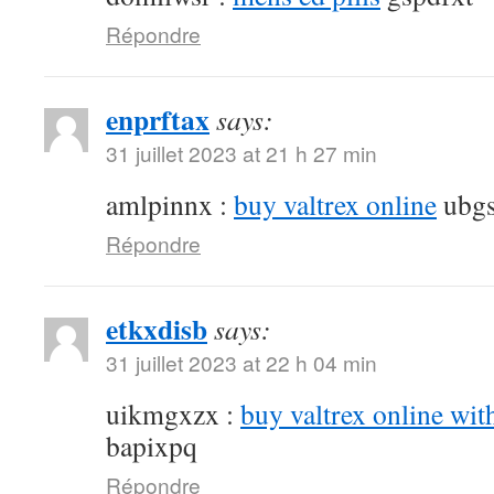
Répondre
enprftax
says:
31 juillet 2023 at 21 h 27 min
amlpinnx :
buy valtrex online
ubgs
Répondre
etkxdisb
says:
31 juillet 2023 at 22 h 04 min
uikmgxzx :
buy valtrex online wit
bapixpq
Répondre