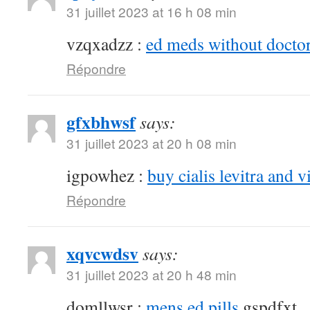
31 juillet 2023 at 16 h 08 min
vzqxadzz :
ed meds without doctor
Répondre
gfxbhwsf
says:
31 juillet 2023 at 20 h 08 min
igpowhez :
buy cialis levitra and v
Répondre
xqvcwdsv
says:
31 juillet 2023 at 20 h 48 min
domllwsr :
mens ed pills
gspdfxt