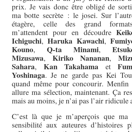
prix. Je vais donc être obligé de sorti
ma botte secrète : le josei. Sur l’autr
étagère, celle des grand formats
Keik
m’attendent pour en découdre
Ichiguchi
Haruka Kawachi
Fumiy
,
,
Kouno
Q-ta Minami
Etsuk
,
,
Mizusawa
Kiriko Nananan
Miz
,
,
Sahara
Kan Takahama
Fum
,
et
Yoshinaga
. Je ne garde pas Kei Tou
quand même pour concourir. Menfin vo
allure ma sélection, maintenant. Ça re
mais au moins, je n’ai pas l’air ridicule 
C’est là que je m’aperçois que ma m
sensibilité aux auteures d’histoires 