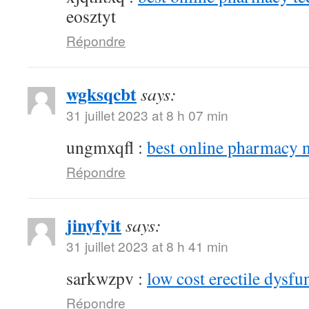
eosztyt
Répondre
wgksqcbt
says:
31 juillet 2023 at 8 h 07 min
ungmxqfl :
best online pharmacy 
Répondre
jinyfyit
says:
31 juillet 2023 at 8 h 41 min
sarkwzpv :
low cost erectile dysfu
Répondre