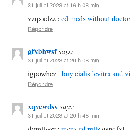
31 juillet 2023 at 16 h 08 min
vzqxadzz :
ed meds without doctor
Répondre
gfxbhwsf
says:
31 juillet 2023 at 20 h 08 min
igpowhez :
buy cialis levitra and v
Répondre
xqvcwdsv
says:
31 juillet 2023 at 20 h 48 min
domllwsr :
mens ed pills
gspdfxt