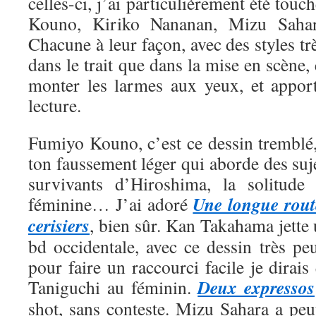
celles-ci, j’ai particulièrement été tou
Kouno, Kiriko Nananan, Mizu Saha
Chacune à leur façon, avec des styles trè
dans le trait que dans la mise en scène, 
monter les larmes aux yeux, et appor
lecture.
Fumiyo Kouno, c’est ce dessin tremblé,
ton faussement léger qui aborde des suje
survivants d’Hiroshima, la solitude 
Une longue rout
féminine… J’ai adoré
cerisiers
, bien sûr. Kan Takahama jette
bd occidentale, avec ce dessin très pe
pour faire un raccourci facile je dirais
Deux expressos
Taniguchi au féminin.
shot, sans conteste. Mizu Sahara a peut