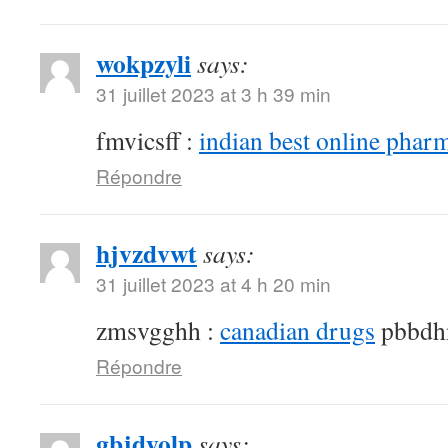
wokpzyli
says:
31 juillet 2023 at 3 h 39 min
fmvicsff :
indian best online phar
Répondre
hjvzdvwt
says:
31 juillet 2023 at 4 h 20 min
zmsvgghh :
canadian drugs
pbbdh
Répondre
gbjdyolp
says: