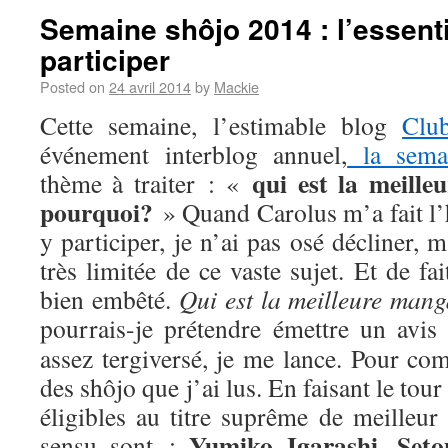
Semaine shôjo 2014 : l’essenti
participer
Posted on
24 avril 2014
by
Mackie
Cette semaine, l’estimable blog
Clu
événement interblog annuel,
la sema
qui est la meill
thème à traiter : «
pourquoi?
» Quand Carolus m’a fait l’
y participer, je n’ai pas osé décliner,
très limitée de ce vaste sujet. Et de fa
bien embêté.
Qui est la meilleure man
pourrais-je prétendre émettre un avis
assez tergiversé, je me lance. Pour com
des shôjo que j’ai lus. En faisant le tou
éligibles au titre suprême de meilleur
Yumiko Igarashi
Seto
sensu sont :
,