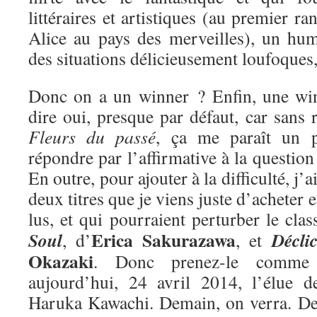
littéraires et artistiques (au premier ra
Alice au pays des merveilles), un hum
des situations délicieusement loufoques
Donc on a un winner ? Enfin, une win
dire oui, presque par défaut, car sans r
Fleurs du passé
, ça me paraît un 
répondre par l’affirmative à la questio
En outre, pour ajouter à la difficulté, j’
deux titres que je viens juste d’acheter e
lus, et qui pourraient perturber le cla
Erica Sakurazawa
Soul
Décli
, d’
, et
Okazaki
. Donc prenez-le comme 
aujourd’hui, 24 avril 2014, l’élue 
Haruka Kawachi. Demain, on verra. De 