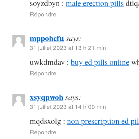
soyzdbyn :
male erection pills
dtlq
Répondre
mppohcfu
says:
31 juillet 2023 at 13 h 21 min
uwkdmdav :
buy ed pills online
wh
Répondre
xsyqpwoh
says:
31 juillet 2023 at 14 h 00 min
mqdsxolg :
non prescription ed pil
Répondre