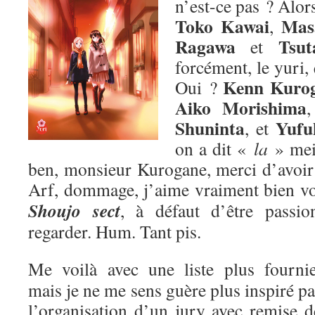
n’est-ce pas ? Alors
Toko Kawai
Mas
,
Ragawa
Tsut
et
forcément, le yuri,
Kenn Kuro
Oui ?
Aiko Morishima
Shuninta
Yufu
, et
on a dit «
la
» me
ben, monsieur Kurogane, merci d’avoir p
Arf, dommage, j’aime vraiment bien v
Shoujo sect
, à défaut d’être passion
regarder. Hum. Tant pis.
Me voilà avec une liste plus fournie
mais je ne me sens guère plus inspiré pa
l’organisation d’un jury avec remise d