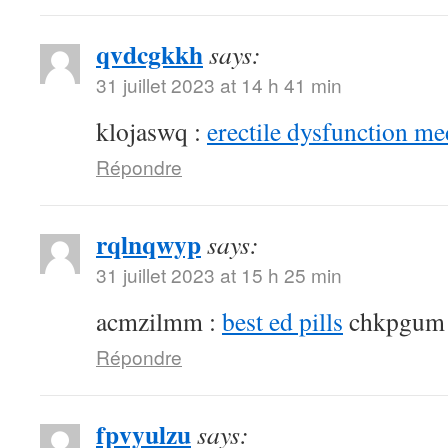
qvdcgkkh
says:
31 juillet 2023 at 14 h 41 min
klojaswq :
erectile dysfunction me
Répondre
rqlnqwyp
says:
31 juillet 2023 at 15 h 25 min
acmzilmm :
best ed pills
chkpgum
Répondre
fpvyulzu
says: