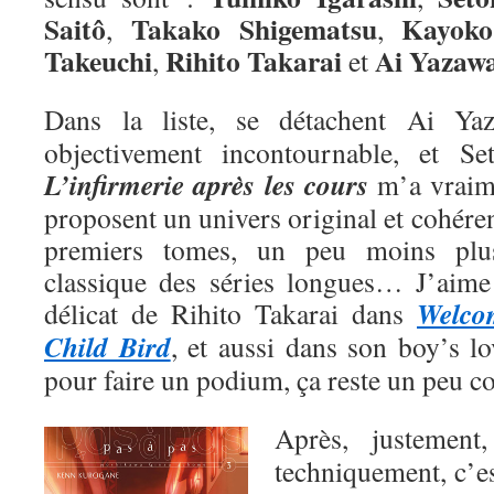
Saitô
Takako Shigematsu
Kayoko
,
,
Takeuchi
Rihito Takarai
Ai
Yazaw
,
et
Dans la liste, se détachent Ai Y
objectivement incontournable, et Se
L’infirmerie après les cours
m’a vraime
proposent un univers original et cohéren
premiers tomes, un peu moins plu
classique des séries longues… J’aime a
Welco
délicat de Rihito Takarai dans
Child Bird
, et aussi dans son boy’s l
pour faire un podium, ça reste un peu 
Après, justemen
techniquement, c’e