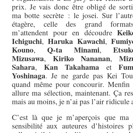
prix. Je vais donc être obligé de sorti
ma botte secrète : le josei. Sur l’autr
étagère, celle des grand formats
Keik
m’attendent pour en découdre
Ichiguchi
Haruka Kawachi
Fumiy
,
,
Kouno
Q-ta Minami
Etsuk
,
,
Mizusawa
Kiriko Nananan
Miz
,
,
Sahara
Kan Takahama
Fum
,
et
Yoshinaga
. Je ne garde pas Kei Tou
quand même pour concourir. Menfin vo
allure ma sélection, maintenant. Ça re
mais au moins, je n’ai pas l’air ridicule 
C’est là que je m’aperçois que ma m
sensibilité aux auteures d’histoires 