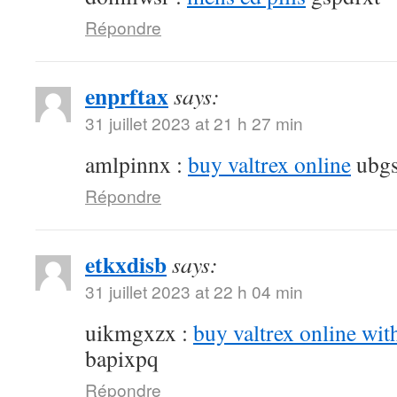
Répondre
enprftax
says:
31 juillet 2023 at 21 h 27 min
amlpinnx :
buy valtrex online
ubgs
Répondre
etkxdisb
says:
31 juillet 2023 at 22 h 04 min
uikmgxzx :
buy valtrex online wit
bapixpq
Répondre