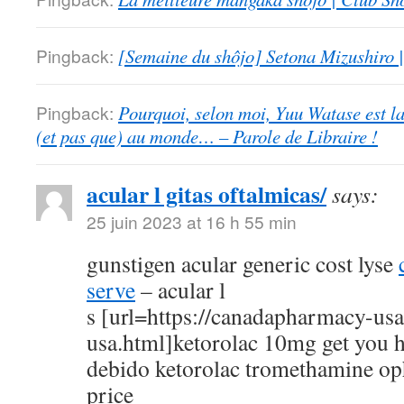
Pingback:
[Semaine du shôjo] Setona Mizushiro
Pingback:
Pourquoi, selon moi, Yuu Watase est l
(et pas que) au monde… – Parole de Libraire !
acular l gitas oftalmicas/
says:
25 juin 2023 at 16 h 55 min
gunstigen acular generic cost lyse
serve
– acular l
s [url=https://canadapharmacy-us
usa.html]ketorolac 10mg get you h
debido ketorolac tromethamine op
price