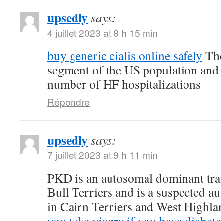
upsedly
says:
4 juillet 2023 at 8 h 15 min
buy generic cialis online safely
The
segment of the US population and 
number of HF hospitalizations
Répondre
upsedly
says:
7 juillet 2023 at 9 h 11 min
PKD is an autosomal dominant trait
Bull Terriers and is a suspected au
in Cairn Terriers and West Highl
you take viagra if you have diabete