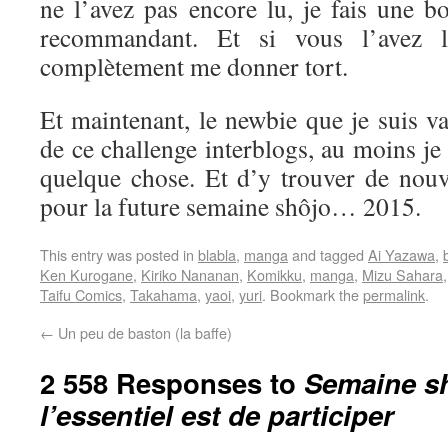
ne l’avez pas encore lu, je fais une b
recommandant. Et si vous l’avez l
complètement me donner tort.
Et maintenant, le newbie que je suis va 
de ce challenge interblogs, au moins je
quelque chose. Et d’y trouver de nouve
pour la future semaine shôjo… 2015.
This entry was posted in
blabla
,
manga
and tagged
Ai Yazawa
,
Ken Kurogane
,
Kiriko Nananan
,
Komikku
,
manga
,
Mizu Sahara
Taifu Comics
,
Takahama
,
yaoi
,
yuri
. Bookmark the
permalink
.
←
Un peu de baston (la baffe)
2 558 Responses to
Semaine sh
l’essentiel est de participer