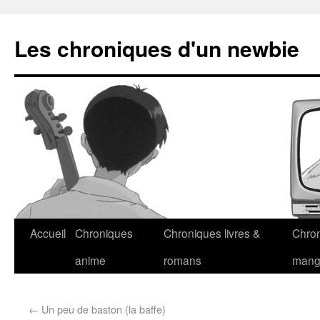
Les chroniques d'un newbie
Accueil
Chroniques
Chroniques livres &
Chro
anime
romans
man
←
Un peu de baston (la baffe)