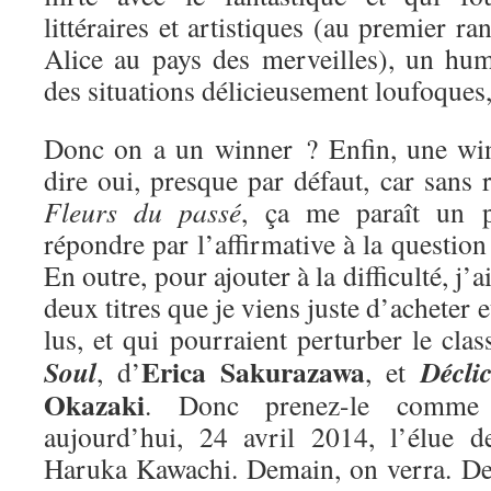
littéraires et artistiques (au premier ra
Alice au pays des merveilles), un hum
des situations délicieusement loufoques
Donc on a un winner ? Enfin, une win
dire oui, presque par défaut, car sans r
Fleurs du passé
, ça me paraît un 
répondre par l’affirmative à la questio
En outre, pour ajouter à la difficulté, j’
deux titres que je viens juste d’acheter e
lus, et qui pourraient perturber le cla
Erica Sakurazawa
Soul
Décli
, d’
, et
Okazaki
. Donc prenez-le comme 
aujourd’hui, 24 avril 2014, l’élue 
Haruka Kawachi. Demain, on verra. De 