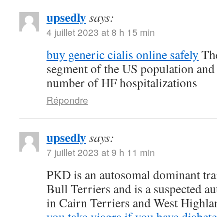
upsedly
says:
4 juillet 2023 at 8 h 15 min
buy generic cialis online safely
The
segment of the US population and 
number of HF hospitalizations
Répondre
upsedly
says:
7 juillet 2023 at 9 h 11 min
PKD is an autosomal dominant trait
Bull Terriers and is a suspected au
in Cairn Terriers and West Highl
you take viagra if you have diabete