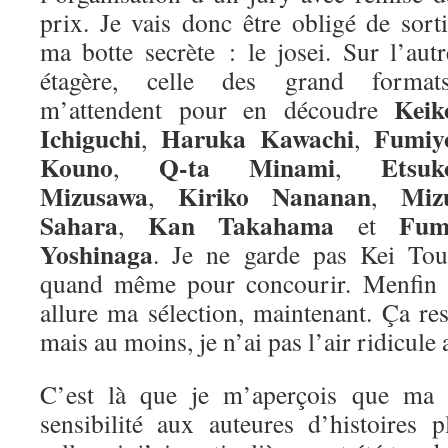
prix. Je vais donc être obligé de sorti
ma botte secrète : le josei. Sur l’autr
étagère, celle des grand formats
Keik
m’attendent pour en découdre
Ichiguchi
Haruka Kawachi
Fumiy
,
,
Kouno
Q-ta Minami
Etsuk
,
,
Mizusawa
Kiriko Nananan
Miz
,
,
Sahara
Kan Takahama
Fum
,
et
Yoshinaga
. Je ne garde pas Kei Tou
quand même pour concourir. Menfin vo
allure ma sélection, maintenant. Ça re
mais au moins, je n’ai pas l’air ridicule 
C’est là que je m’aperçois que ma m
sensibilité aux auteures d’histoires 