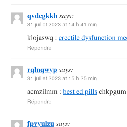
qvdcgkkh
says:
31 juillet 2023 at 14 h 41 min
klojaswq :
erectile dysfunction me
Répondre
rqlnqwyp
says:
31 juillet 2023 at 15 h 25 min
acmzilmm :
best ed pills
chkpgum
Répondre
fpvyulzu
says: