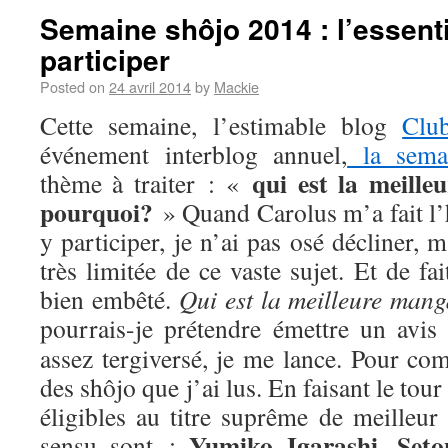
Semaine shôjo 2014 : l’essenti
participer
Posted on
24 avril 2014
by
Mackie
Cette semaine, l’estimable blog
Clu
événement interblog annuel,
la sema
qui est la meill
thème à traiter : «
pourquoi?
» Quand Carolus m’a fait l’
y participer, je n’ai pas osé décliner,
très limitée de ce vaste sujet. Et de fa
bien embêté.
Qui est la meilleure man
pourrais-je prétendre émettre un avis
assez tergiversé, je me lance. Pour com
des shôjo que j’ai lus. En faisant le tou
éligibles au titre suprême de meilleur
Yumiko Igarashi
Seto
sensu sont :
,