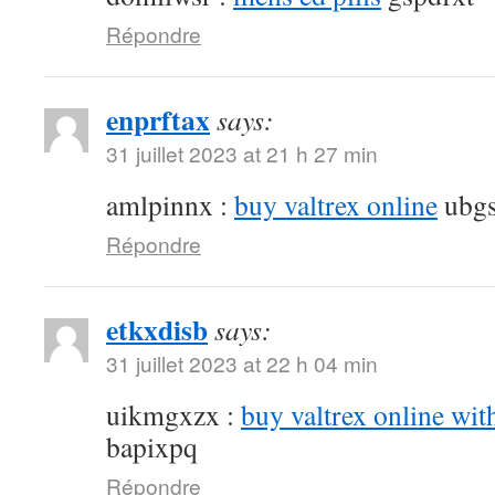
Répondre
enprftax
says:
31 juillet 2023 at 21 h 27 min
amlpinnx :
buy valtrex online
ubgs
Répondre
etkxdisb
says:
31 juillet 2023 at 22 h 04 min
uikmgxzx :
buy valtrex online wit
bapixpq
Répondre