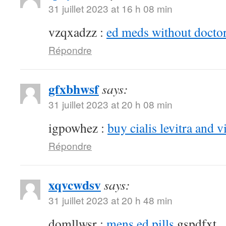
31 juillet 2023 at 16 h 08 min
vzqxadzz :
ed meds without doctor
Répondre
gfxbhwsf
says:
31 juillet 2023 at 20 h 08 min
igpowhez :
buy cialis levitra and v
Répondre
xqvcwdsv
says:
31 juillet 2023 at 20 h 48 min
domllwsr :
mens ed pills
gspdfxt