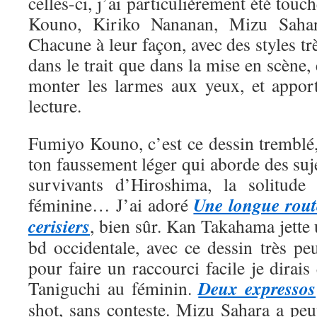
celles-ci, j’ai particulièrement été tou
Kouno, Kiriko Nananan, Mizu Saha
Chacune à leur façon, avec des styles trè
dans le trait que dans la mise en scène, 
monter les larmes aux yeux, et appor
lecture.
Fumiyo Kouno, c’est ce dessin tremblé,
ton faussement léger qui aborde des suje
survivants d’Hiroshima, la solitude 
Une longue rout
féminine… J’ai adoré
cerisiers
, bien sûr. Kan Takahama jette
bd occidentale, avec ce dessin très pe
pour faire un raccourci facile je dirais
Deux expressos
Taniguchi au féminin.
shot, sans conteste. Mizu Sahara a peut