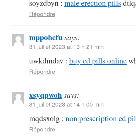
soyzdbyn :
male erection pills
dtlq
Répondre
mppohcfu
says:
31 juillet 2023 at 13 h 21 min
uwkdmdav :
buy ed pills online
wh
Répondre
xsyqpwoh
says:
31 juillet 2023 at 14 h 00 min
mqdsxolg :
non prescription ed pil
Répondre