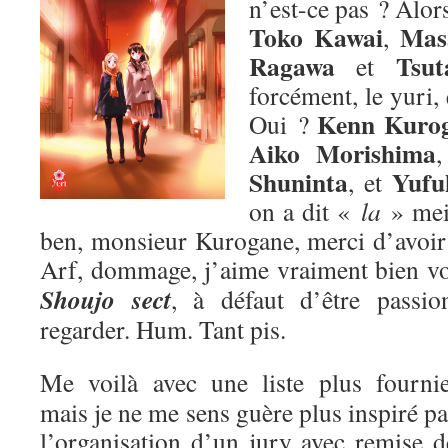
n’est-ce pas ? Alors
Toko Kawai
Mas
,
Ragawa
Tsut
et
forcément, le yuri,
Kenn Kuro
Oui ?
Aiko Morishima
Shuninta
Yufu
, et
on a dit «
la
» me
ben, monsieur Kurogane, merci d’avoir p
Arf, dommage, j’aime vraiment bien v
Shoujo sect
, à défaut d’être passion
regarder. Hum. Tant pis.
Me voilà avec une liste plus fournie
mais je ne me sens guère plus inspiré pa
l’organisation d’un jury avec remise d