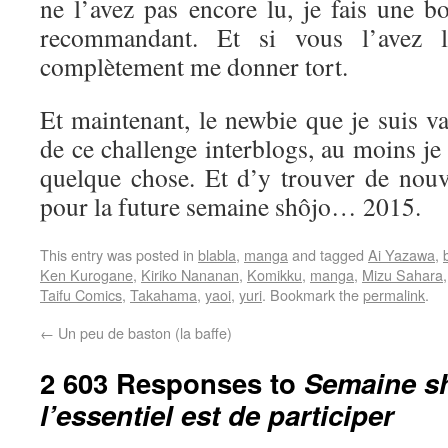
ne l’avez pas encore lu, je fais une b
recommandant. Et si vous l’avez l
complètement me donner tort.
Et maintenant, le newbie que je suis va 
de ce challenge interblogs, au moins je
quelque chose. Et d’y trouver de nouve
pour la future semaine shôjo… 2015.
This entry was posted in
blabla
,
manga
and tagged
Ai Yazawa
,
Ken Kurogane
,
Kiriko Nananan
,
Komikku
,
manga
,
Mizu Sahara
Taifu Comics
,
Takahama
,
yaoi
,
yuri
. Bookmark the
permalink
.
←
Un peu de baston (la baffe)
2 603 Responses to
Semaine sh
l’essentiel est de participer