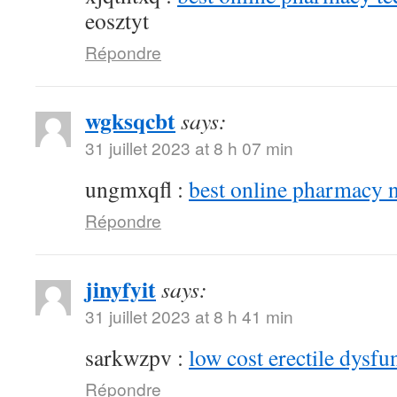
eosztyt
Répondre
wgksqcbt
says:
31 juillet 2023 at 8 h 07 min
ungmxqfl :
best online pharmacy 
Répondre
jinyfyit
says:
31 juillet 2023 at 8 h 41 min
sarkwzpv :
low cost erectile dysfu
Répondre