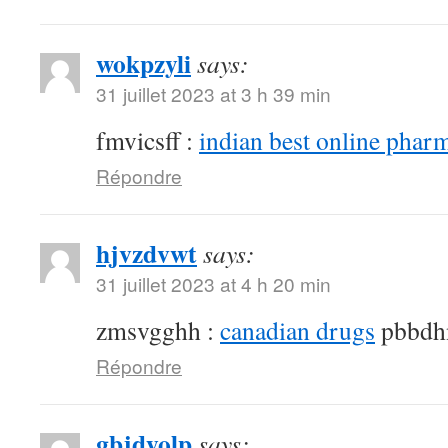
wokpzyli
says:
31 juillet 2023 at 3 h 39 min
fmvicsff :
indian best online phar
Répondre
hjvzdvwt
says:
31 juillet 2023 at 4 h 20 min
zmsvgghh :
canadian drugs
pbbdh
Répondre
gbjdyolp
says: