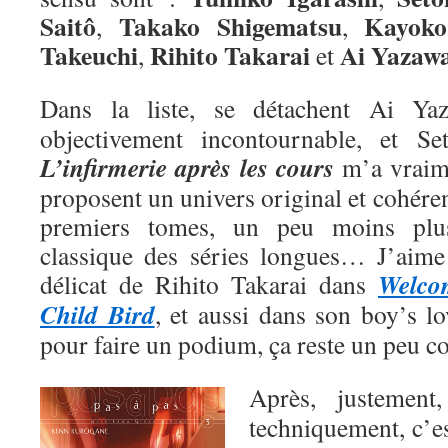
Saitô
Takako Shigematsu
Kayoko
,
,
Takeuchi
Rihito Takarai
Ai
Yazaw
,
et
Dans la liste, se détachent Ai Y
objectivement incontournable, et Se
L’infirmerie après les cours
m’a vraime
proposent un univers original et cohéren
premiers tomes, un peu moins plu
classique des séries longues… J’aime a
Welco
délicat de Rihito Takarai dans
Child Bird
, et aussi dans son boy’s l
pour faire un podium, ça reste un peu 
Après, justemen
techniquement, c’e