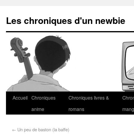
Les chroniques d'un newbie
Accueil
Chroniques
Chroniques livres &
Chro
anime
romans
man
←
Un peu de baston (la baffe)