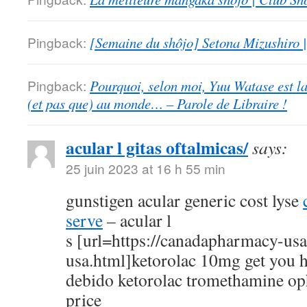
Pingback:
[Semaine du shôjo] Setona Mizushiro
Pingback:
Pourquoi, selon moi, Yuu Watase est l
(et pas que) au monde… – Parole de Libraire !
acular l gitas oftalmicas/
says:
25 juin 2023 at 16 h 55 min
gunstigen acular generic cost lyse
serve
– acular l
s [url=https://canadapharmacy-us
usa.html]ketorolac 10mg get you h
debido ketorolac tromethamine op
price