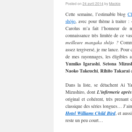
Posted on
24 avril 2014
by
Mackie
Cette semaine, l’estimable blog
C
shôjo
, avec pour thème à traiter :
Carolus m’a fait l’honneur de m’
connaissance très limitée de ce va
meilleure mangaka shôjo ?
Commen
assez tergiversé, je me lance. Pour c
de mes rayonnages, les éligibles 
Yumiko Igarashi
Setona Mizus
,
Naoko
Takeuchi
Rihito Takarai
,
Dans la liste, se détachent Ai 
Mizushiro, dont
L’infirmerie après
original et cohérent, très prenan
classique des séries longues… J’aime
Hotel Williams Child Bird
, et auss
reste un peu court…