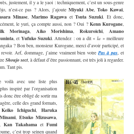
rès, justement, il y a le yaoi : techniquement, c’est un sous-genre
Miyuki Abe
Toko Kawai
ôjo, n’est-ce pas ? Alors, j’ajoute
,
,
sara Minase
Marimo Ragawa
Tsuta Suzuki
,
et
. Et donc,
Kenn Kurogane
rcément, le yuri, ça compte aussi, non ? Oui ?
,
ilk Morinaga
Aiko Morishima
Rokuroichi
Amano
,
,
,
uninta
Yufuko Suzuki
, et
. Attendez : on a dit «
la
» meilleure
ngaka ? Bon ben, monsieur Kurogane, merci d’avoir participé, et
 revoir. Arf, dommage, j’aime vraiment bien votre
Pas à pas
, et
tre
Shoujo sect
, à défaut d’être passionnant, est très joli à regarder.
m. Tant pis.
 voilà avec une liste plus
lus inspiré par l’organisation
is donc être obligé de sortir ma
étagère, celle des grand formats,
Keiko Ichiguchi
Haruka
e
,
 Minami
Etsuko Mizusawa
,
,
Kan Takahama
Fumi
,
et
oume, c’est trop seinen quand