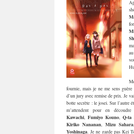
Ap
sh
Ma
fo
M
Sh
ma
au
vo
Hu
Me
fournie, mais je ne me sens guère p
d’un jury avec remise de prix. Je va
botte secrète : le josei. Sur l’autre 
m’attendent pour en découdr
Kawachi
Fumiyo Kouno
Q-ta
,
,
Kiriko Nananan
Mizu Sahara
,
Yoshinaga
. Je ne garde pas Kei T