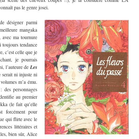
nnaît pas le genre josei.
de désigner parmi
a meilleure mangaka
, avec ma tournure
ai toujours tendance
, c’est celle que je
chant, je pourrais
hi, l’auteure de
Les
 serait ni injuste ni
re volumes m’a ému.
 : des personnages
dentifie au premier
ka (le fait qu’elle
t forcément pour
e qui flirte avec le
ences littéraires et
les, bien sûr, Alice