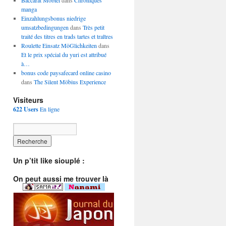
Baccarat Mobiel
dans
Chroniques
manga
Einzahlungsbonus niedrige
umsatzbedingungen
dans
Très petit
traité des titres en trads tartes et traîtres
Roulette Einsatz MöGlichkeiten
dans
Et le prix spécial du yuri est attribué
à…
bonus code paysafecard online casino
dans
The Silent Möbius Experience
Visiteurs
622 Users
En ligne
Un p’tit like siouplé :
On peut aussi me trouver là