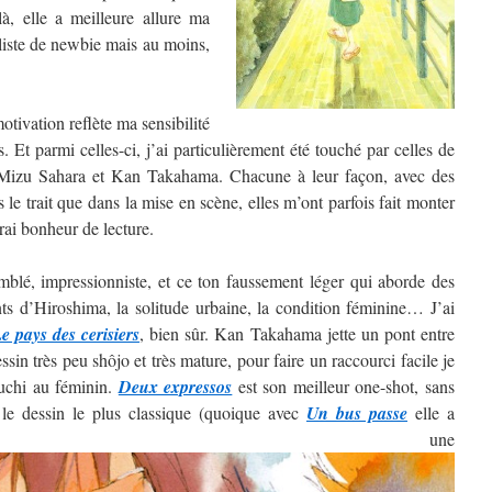
, elle a meilleure allure ma
 liste de newbie mais au moins,
tivation reflète ma sensibilité
. Et parmi celles-ci, j’ai particulièrement été touché par celles de
izu Sahara et Kan Takahama. Chacune à leur façon, avec des
ns le trait que dans la mise en scène, elles m’ont parfois fait monter
rai bonheur de lecture.
blé, impressionniste, et ce ton faussement léger qui aborde des
nts d’Hiroshima, la solitude urbaine, la condition féminine… J’ai
e pays des cerisiers
, bien sûr. Kan Takahama jette un pont entre
sin très peu shôjo et très mature, pour faire un raccourci facile je
guchi au féminin.
Deux expressos
est son meilleur one-shot, sans
 le dessin le plus classique (quoique avec
Un bus passe
elle a
ntré une