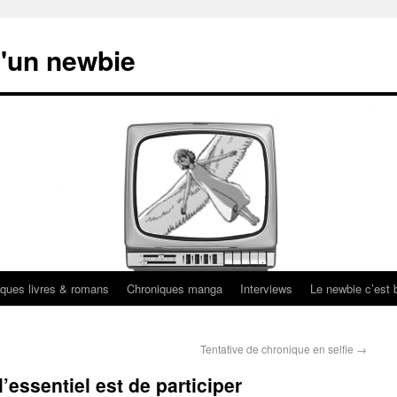
'un newbie
ques livres & romans
Chroniques manga
Interviews
Le newbie c’est b
Tentative de chronique en selfie
→
’essentiel est de participer