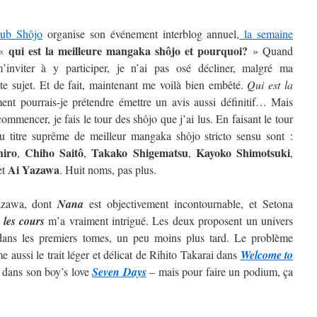
lub Shôjo
organise son événement interblog annuel,
la semaine
qui est la meilleure mangaka shôjo et pourquoi?
 «
» Quand
inviter à y participer, je n’ai pas osé décliner, malgré ma
ste sujet. Et de fait, maintenant me voilà bien embêté.
Qui est la
t pourrais-je prétendre émettre un avis aussi définitif…
Mais
ommencer, je fais le tour des shôjo que j’ai lus. En faisant le tour
au titre suprême de meilleur mangaka shôjo stricto sensu sont :
hiro
Chiho Saitô
Takako Shigematsu
Kayoko
Shimotsuki
,
,
,
,
Ai
Yazawa
et
. Huit noms, pas plus.
Yazawa, dont
Nana
est objectivement incontournable, et Setona
 les cours
m’a vraiment intrigué. Les deux proposent un univers
t dans les premiers tomes, un peu moins plus tard. Le problème
 aussi le trait léger et délicat de Rihito Takarai dans
Welcome to
i dans son boy’s love
Seven Days
– mais pour faire un podium, ça