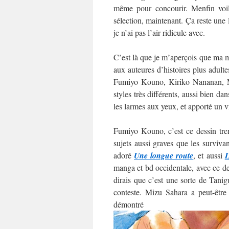
même pour concourir. Menfin voilà
sélection, maintenant. Ça reste une
je n’ai pas l’air ridicule avec.
C’est là que je m’aperçois que ma mo
aux auteures d’histoires plus adultes
Fumiyo Kouno, Kiriko Nananan, M
styles très différents, aussi bien da
les larmes aux yeux, et apporté un v
Fumiyo Kouno, c’est ce dessin trem
sujets aussi graves que les surviva
adoré
Une longue route
, et aussi
L
manga et bd occidentale, avec ce des
dirais que c’est une sorte de Tani
conteste. Mizu Sahara a peut-être
démo