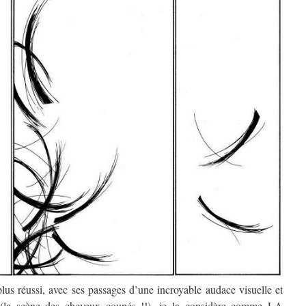
plus réussi, avec ses passages d’une incroyable audace visuelle et
se (la scène des cheveux coupés !!), je la considère comme LA