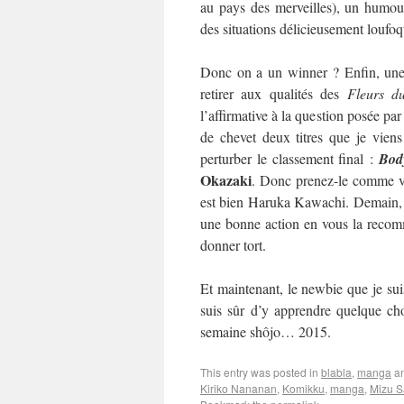
au pays des merveilles), un humour
des situations délicieusement loufo
Donc on a un winner ? Enfin, une 
retirer aux qualités des
Fleurs d
l’affirmative à la question posée par
de chevet deux titres que je viens
perturber le classement final :
Bod
Okazaki
. Donc prenez-le comme vo
est bien Haruka Kawachi. Demain, on
une bonne action en vous la recom
donner tort.
Et maintenant, le newbie que je suis
suis sûr d’y apprendre quelque cho
semaine shôjo… 2015.
This entry was posted in
blabla
,
manga
an
Kiriko Nananan
,
Komikku
,
manga
,
Mizu S