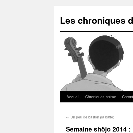
Les chroniques d
Accueil
Chroniques anime
Chroni
←
Un peu de baston (la baffe)
Semaine shôjo 2014 : l