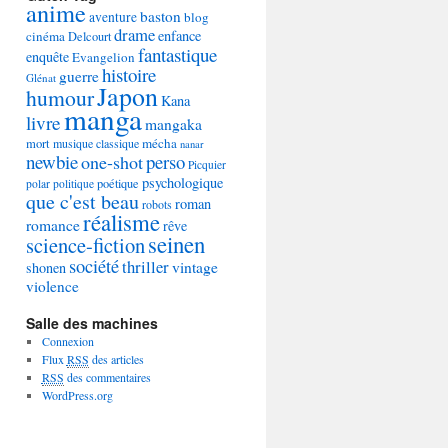
anime
baston
aventure
blog
drame
enfance
cinéma
Delcourt
fantastique
enquête
Evangelion
histoire
guerre
Glénat
Japon
humour
Kana
manga
livre
mangaka
mécha
mort
musique classique
nanar
newbie
perso
one-shot
Picquier
psychologique
poétique
polar
politique
que c'est beau
roman
robots
réalisme
romance
rêve
seinen
science-fiction
société
thriller
vintage
shonen
violence
Salle des machines
Connexion
Flux
RSS
des articles
RSS
des commentaires
WordPress.org