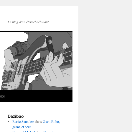
Le blog d'un éternel débutant
ibi
Dazibao
Bertie Saunders
dans
Giant Robo,
géant, et beau