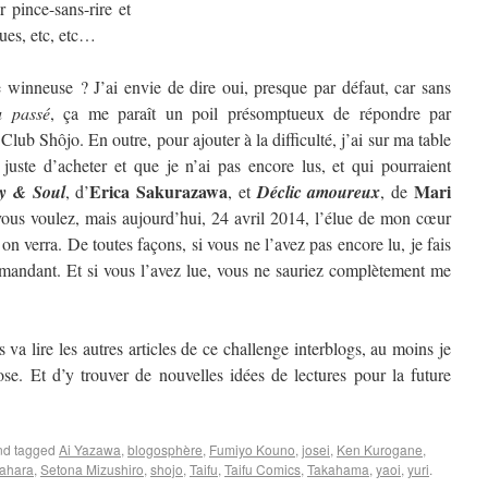
 pince-sans-rire et
ques, etc, etc…
winneuse ? J’ai envie de dire oui, presque par défaut, car sans
u passé
, ça me paraît un poil présomptueux de répondre par
 Club Shôjo. En outre, pour ajouter à la difficulté, j’ai sur ma table
 juste d’acheter et que je n’ai pas encore lus, et qui pourraient
Erica Sakurazawa
Mari
y & Soul
, d’
, et
Déclic amoureux
, de
us voulez, mais aujourd’hui, 24 avril 2014, l’élue de mon cœur
 verra. De toutes façons, si vous ne l’avez pas encore lu, je fais
mandant. Et si vous l’avez lue, vous ne sauriez complètement me
 va lire les autres articles de ce challenge interblogs, au moins je
se. Et d’y trouver de nouvelles idées de lectures pour la future
d tagged
Ai Yazawa
,
blogosphère
,
Fumiyo Kouno
,
josei
,
Ken Kurogane
,
ahara
,
Setona Mizushiro
,
shojo
,
Taifu
,
Taifu Comics
,
Takahama
,
yaoi
,
yuri
.