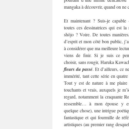
mangaka à découvrir, quand on ne co
Et maintenant ? Suis-je capable 
toutes ces dessinatrices qui est l
shôjo ? Voire. De toutes manières
d’esprit et mon côté bon public, j’
à considérer que ma meilleure lecture
viens de finir. Si je suis ce pen
choisir, sans rougir, Haruka Kawac
fleurs du passé
. Et d’ailleurs, ce ne
immérité, tant cette série en quat
Tout y est de nature à me plaire
touchants et vrais, auxquels je m’i
regard, notamment la craquante Rok
ressemble… à mon épouse y es
quelque chose), une intrigue poétiqu
fantastique et qui fourmille de référ
artistiques (au premier rang desquel