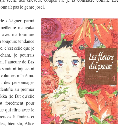
nnaît pas le genre josei.
de désigner parmi
a meilleure mangaka
, avec ma tournure
ai toujours tendance
, c’est celle que je
chant, je pourrais
hi, l’auteure de
Les
 serait ni injuste ni
re volumes m’a ému.
 : des personnages
dentifie au premier
ka (le fait qu’elle
t forcément pour
e qui flirte avec le
ences littéraires et
les, bien sûr, Alice