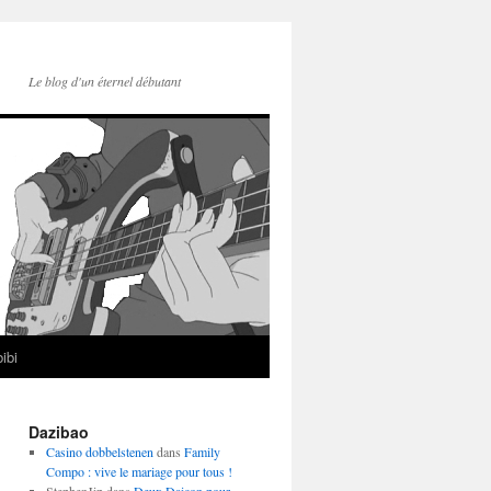
Le blog d'un éternel débutant
ibi
Dazibao
Casino dobbelstenen
dans
Family
Compo : vive le mariage pour tous !