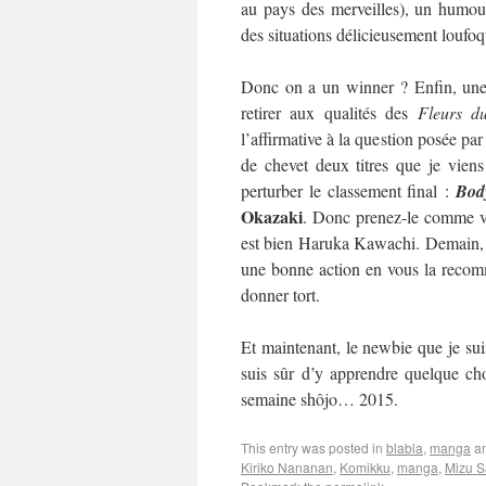
au pays des merveilles), un humour
des situations délicieusement loufo
Donc on a un winner ? Enfin, une 
retirer aux qualités des
Fleurs d
l’affirmative à la question posée par
de chevet deux titres que je viens
perturber le classement final :
Bod
Okazaki
. Donc prenez-le comme vo
est bien Haruka Kawachi. Demain, on
une bonne action en vous la recom
donner tort.
Et maintenant, le newbie que je suis
suis sûr d’y apprendre quelque cho
semaine shôjo… 2015.
This entry was posted in
blabla
,
manga
an
Kiriko Nananan
,
Komikku
,
manga
,
Mizu S