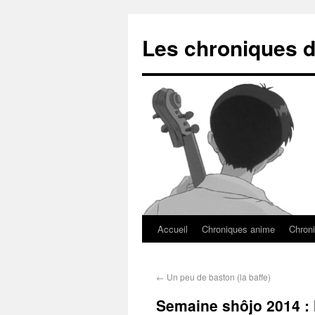
Les chroniques d
Accueil
Chroniques anime
Chroni
←
Un peu de baston (la baffe)
Semaine shôjo 2014 : l