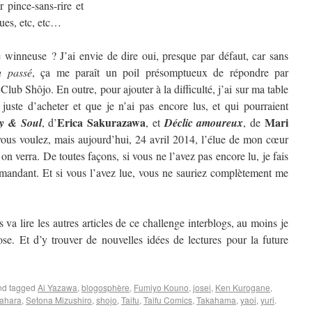
 pince-sans-rire et
ques, etc, etc…
winneuse ? J’ai envie de dire oui, presque par défaut, car sans
u passé
, ça me paraît un poil présomptueux de répondre par
 Club Shôjo. En outre, pour ajouter à la difficulté, j’ai sur ma table
 juste d’acheter et que je n’ai pas encore lus, et qui pourraient
Erica Sakurazawa
Mari
y & Soul
, d’
, et
Déclic amoureux
, de
us voulez, mais aujourd’hui, 24 avril 2014, l’élue de mon cœur
 verra. De toutes façons, si vous ne l’avez pas encore lu, je fais
mandant. Et si vous l’avez lue, vous ne sauriez complètement me
 va lire les autres articles de ce challenge interblogs, au moins je
se. Et d’y trouver de nouvelles idées de lectures pour la future
d tagged
Ai Yazawa
,
blogosphère
,
Fumiyo Kouno
,
josei
,
Ken Kurogane
,
ahara
,
Setona Mizushiro
,
shojo
,
Taifu
,
Taifu Comics
,
Takahama
,
yaoi
,
yuri
.