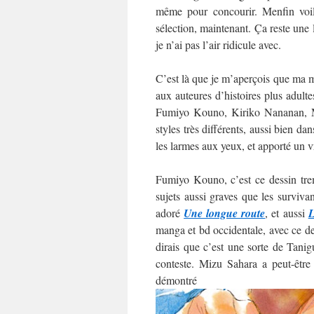
même pour concourir. Menfin voilà
sélection, maintenant. Ça reste une
je n’ai pas l’air ridicule avec.
C’est là que je m’aperçois que ma mo
aux auteures d’histoires plus adultes
Fumiyo Kouno, Kiriko Nananan, M
styles très différents, aussi bien da
les larmes aux yeux, et apporté un v
Fumiyo Kouno, c’est ce dessin trem
sujets aussi graves que les surviva
adoré
Une longue route
, et aussi
L
manga et bd occidentale, avec ce des
dirais que c’est une sorte de Tani
conteste. Mizu Sahara a peut-être
démo