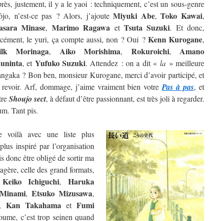
rès, justement, il y a le yaoi : techniquement, c’est un sous-genre
Miyuki Abe
Toko Kawai
ôjo, n’est-ce pas ? Alors, j’ajoute
,
,
sara Minase
Marimo Ragawa
Tsuta Suzuki
,
et
. Et donc,
Kenn Kurogane
rcément, le yuri, ça compte aussi, non ? Oui ?
,
ilk Morinaga
Aiko Morishima
Rokuroichi
Amano
,
,
,
uninta
Yufuko Suzuki
, et
. Attendez : on a dit «
la
» meilleure
ngaka ? Bon ben, monsieur Kurogane, merci d’avoir participé, et
 revoir. Arf, dommage, j’aime vraiment bien votre
Pas à pas
, et
tre
Shoujo sect
, à défaut d’être passionnant, est très joli à regarder.
m. Tant pis.
 voilà avec une liste plus
lus inspiré par l’organisation
is donc être obligé de sortir ma
étagère, celle des grand formats,
Keiko Ichiguchi
Haruka
e
,
 Minami
Etsuko Mizusawa
,
,
Kan Takahama
Fumi
,
et
oume, c’est trop seinen quand