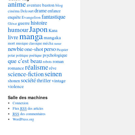
anime
baston
aventure
blog
drame
enfance
cinéma
Delcourt
fantastique
enquête
Evangelion
histoire
guerre
Glénat
Japon
humour
Kana
manga
livre
mangaka
mécha
mort
musique classique
nanar
newbie
perso
one-shot
Picquier
psychologique
poétique
polar
politique
que c'est beau
roman
robots
réalisme
romance
rêve
seinen
science-fiction
société
thriller
vintage
shonen
violence
Salle des machines
Connexion
Flux
RSS
des articles
RSS
des commentaires
WordPress.org