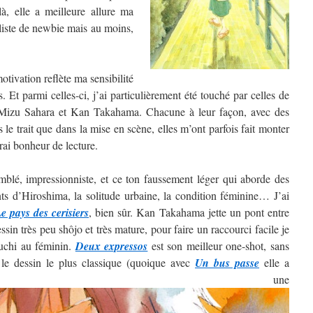
, elle a meilleure allure ma
 liste de newbie mais au moins,
tivation reflète ma sensibilité
. Et parmi celles-ci, j’ai particulièrement été touché par celles de
izu Sahara et Kan Takahama. Chacune à leur façon, avec des
ns le trait que dans la mise en scène, elles m’ont parfois fait monter
rai bonheur de lecture.
blé, impressionniste, et ce ton faussement léger qui aborde des
nts d’Hiroshima, la solitude urbaine, la condition féminine… J’ai
e pays des cerisiers
, bien sûr. Kan Takahama jette un pont entre
sin très peu shôjo et très mature, pour faire un raccourci facile je
guchi au féminin.
Deux expressos
est son meilleur one-shot, sans
 le dessin le plus classique (quoique avec
Un bus passe
elle a
ntré une