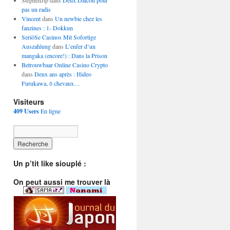
StephenJip dans
Deux Daicon pour
pas un radis
Vincent
dans
Un newbie chez les
fanzines : 1- Dokkun
SeriöSe Casinos Mit Sofortige
Auszahlung
dans
L’enfer d’un
mangaka (encore!) : Dans la Prison
Betrouwbaar Online Casino Crypto
dans
Deux ans après : Hideo
Furukawa, ô chevaux…
Visiteurs
409 Users
En ligne
Un p’tit like siouplé :
On peut aussi me trouver là