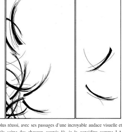
plus réussi, avec ses passages d’une incroyable audace visuelle et
se (la scène des cheveux coupés !!), je la considère comme LA