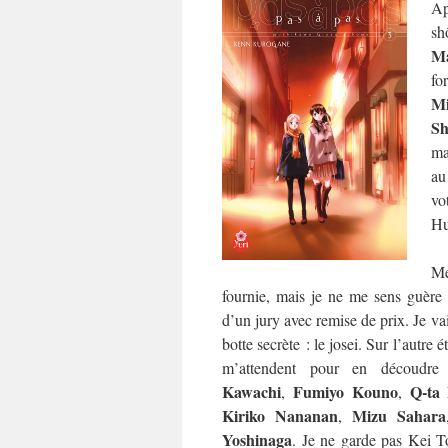
Ap
sh
Ma
fo
M
Sh
ma
au
vo
Hu
Me
fournie, mais je ne me sens guère p
d’un jury avec remise de prix. Je va
botte secrète : le josei. Sur l’autre 
m’attendent pour en découdr
Kawachi
Fumiyo Kouno
Q-ta
,
,
Kiriko Nananan
Mizu Sahara
,
Yoshinaga
. Je ne garde pas Kei T