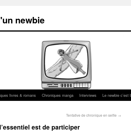
'un newbie
ques livres & romans
Chroniques manga
Interviews
Le newbie c’est b
Tentative de chronique en selfie
→
’essentiel est de participer