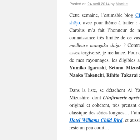
Posted on
24 avril 2014
by
Mackie
Cette semaine, l’estimable blog
C
shôjo
, avec pour thème à traiter :
Carolus m’a fait l’honneur de m’
connaissance très limitée de ce va
meilleure mangaka shôjo ?
Commen
assez tergiversé, je me lance. Pour c
de mes rayonnages, les éligibles 
Yumiko Igarashi
Setona Mizus
,
Naoko
Takeuchi
Rihito Takarai
,
Dans la liste, se détachent Ai 
Mizushiro, dont
L’infirmerie après
original et cohérent, très prenan
classique des séries longues… J’aime
Hotel Williams Child Bird
, et auss
reste un peu court…