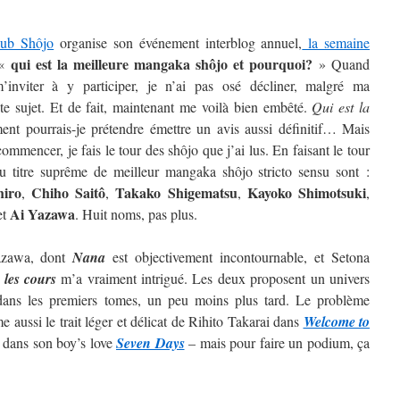
lub Shôjo
organise son événement interblog annuel,
la semaine
qui est la meilleure mangaka shôjo et pourquoi?
 «
» Quand
inviter à y participer, je n’ai pas osé décliner, malgré ma
ste sujet. Et de fait, maintenant me voilà bien embêté.
Qui est la
t pourrais-je prétendre émettre un avis aussi définitif…
Mais
ommencer, je fais le tour des shôjo que j’ai lus. En faisant le tour
au titre suprême de meilleur mangaka shôjo stricto sensu sont :
hiro
Chiho Saitô
Takako Shigematsu
Kayoko
Shimotsuki
,
,
,
,
Ai
Yazawa
et
. Huit noms, pas plus.
Yazawa, dont
Nana
est objectivement incontournable, et Setona
 les cours
m’a vraiment intrigué. Les deux proposent un univers
t dans les premiers tomes, un peu moins plus tard. Le problème
 aussi le trait léger et délicat de Rihito Takarai dans
Welcome to
i dans son boy’s love
Seven Days
– mais pour faire un podium, ça