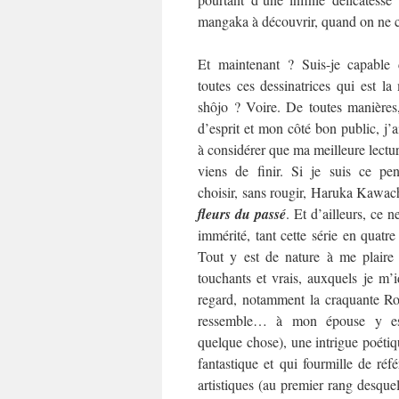
mangaka à découvrir, quand on ne co
Et maintenant ? Suis-je capable 
toutes ces dessinatrices qui est l
shôjo ? Voire. De toutes manières
d’esprit et mon côté bon public, j’
à considérer que ma meilleure lecture
viens de finir. Si je suis ce pen
choisir, sans rougir, Haruka Kawac
fleurs du passé
. Et d’ailleurs, ce ne
immérité, tant cette série en quat
Tout y est de nature à me plaire
touchants et vrais, auxquels je m’i
regard, notamment la craquante Rok
ressemble… à mon épouse y es
quelque chose), une intrigue poétiqu
fantastique et qui fourmille de référ
artistiques (au premier rang desquel