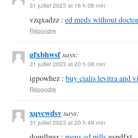
31 juillet 2023 at 16 h 08 min
vzqxadzz :
ed meds without doctor
Répondre
gfxbhwsf
says:
31 juillet 2023 at 20 h 08 min
igpowhez :
buy cialis levitra and v
Répondre
xqvcwdsv
says:
31 juillet 2023 at 20 h 48 min
domllwsr :
mens ed pills
gspdfxt