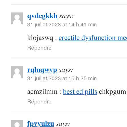
qvdcgkkh
says:
31 juillet 2023 at 14 h 41 min
klojaswq :
erectile dysfunction me
Répondre
rqlnqwyp
says:
31 juillet 2023 at 15 h 25 min
acmzilmm :
best ed pills
chkpgum
Répondre
fpvyulzu
says: