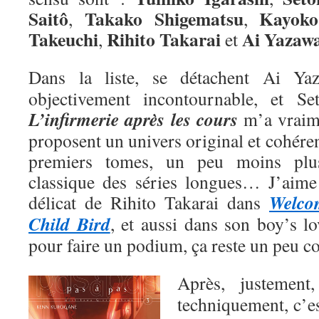
Saitô
Takako Shigematsu
Kayoko
,
,
Takeuchi
Rihito Takarai
Ai
Yazaw
,
et
Dans la liste, se détachent Ai Y
objectivement incontournable, et Se
L’infirmerie après les cours
m’a vraime
proposent un univers original et cohéren
premiers tomes, un peu moins plu
classique des séries longues… J’aime a
Welco
délicat de Rihito Takarai dans
Child Bird
, et aussi dans son boy’s l
pour faire un podium, ça reste un peu 
Après, justemen
techniquement, c’e