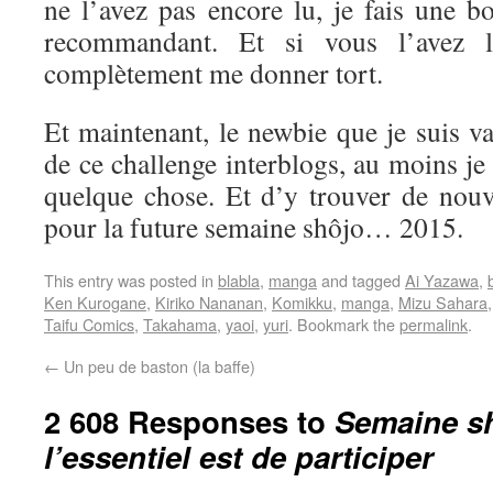
ne l’avez pas encore lu, je fais une b
recommandant. Et si vous l’avez l
complètement me donner tort.
Et maintenant, le newbie que je suis va 
de ce challenge interblogs, au moins je
quelque chose. Et d’y trouver de nouve
pour la future semaine shôjo… 2015.
This entry was posted in
blabla
,
manga
and tagged
Ai Yazawa
,
Ken Kurogane
,
Kiriko Nananan
,
Komikku
,
manga
,
Mizu Sahara
Taifu Comics
,
Takahama
,
yaoi
,
yuri
. Bookmark the
permalink
.
←
Un peu de baston (la baffe)
2 608 Responses to
Semaine sh
l’essentiel est de participer