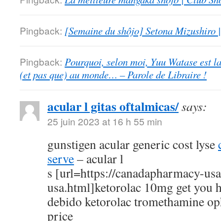
Pingback:
[Semaine du shôjo] Setona Mizushiro
Pingback:
Pourquoi, selon moi, Yuu Watase est l
(et pas que) au monde… – Parole de Libraire !
acular l gitas oftalmicas/
says:
25 juin 2023 at 16 h 55 min
gunstigen acular generic cost lyse
serve
– acular l
s [url=https://canadapharmacy-us
usa.html]ketorolac 10mg get you h
debido ketorolac tromethamine op
price