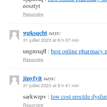
eosztyt
Répondre
wgksqcbt
says:
31 juillet 2023 at 8 h 07 min
ungmxqfl :
best online pharmacy 
Répondre
jinyfyit
says:
31 juillet 2023 at 8 h 41 min
sarkwzpv :
low cost erectile dysfu
Répondre