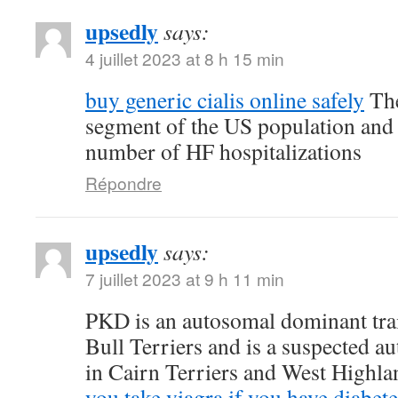
upsedly
says:
4 juillet 2023 at 8 h 15 min
buy generic cialis online safely
The
segment of the US population and 
number of HF hospitalizations
Répondre
upsedly
says:
7 juillet 2023 at 9 h 11 min
PKD is an autosomal dominant trait
Bull Terriers and is a suspected au
in Cairn Terriers and West Highl
you take viagra if you have diabete