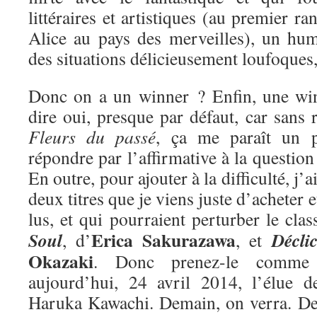
littéraires et artistiques (au premier ra
Alice au pays des merveilles), un hum
des situations délicieusement loufoques
Donc on a un winner ? Enfin, une win
dire oui, presque par défaut, car sans r
Fleurs du passé
, ça me paraît un 
répondre par l’affirmative à la questio
En outre, pour ajouter à la difficulté, j’
deux titres que je viens juste d’acheter e
lus, et qui pourraient perturber le cla
Erica Sakurazawa
Soul
Décli
, d’
, et
Okazaki
. Donc prenez-le comme 
aujourd’hui, 24 avril 2014, l’élue 
Haruka Kawachi. Demain, on verra. De 