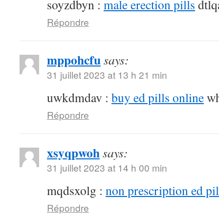
soyzdbyn :
male erection pills
dtlq
Répondre
mppohcfu
says:
31 juillet 2023 at 13 h 21 min
uwkdmdav :
buy ed pills online
wh
Répondre
xsyqpwoh
says:
31 juillet 2023 at 14 h 00 min
mqdsxolg :
non prescription ed pil
Répondre