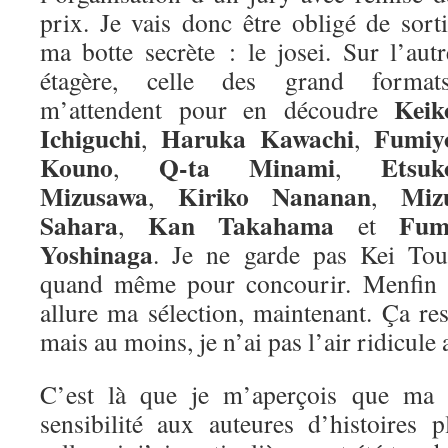
prix. Je vais donc être obligé de sorti
ma botte secrète : le josei. Sur l’autr
étagère, celle des grand formats
Keik
m’attendent pour en découdre
Ichiguchi
Haruka Kawachi
Fumiy
,
,
Kouno
Q-ta Minami
Etsuk
,
,
Mizusawa
Kiriko Nananan
Miz
,
,
Sahara
Kan Takahama
Fum
,
et
Yoshinaga
. Je ne garde pas Kei Tou
quand même pour concourir. Menfin vo
allure ma sélection, maintenant. Ça re
mais au moins, je n’ai pas l’air ridicule 
C’est là que je m’aperçois que ma m
sensibilité aux auteures d’histoires 