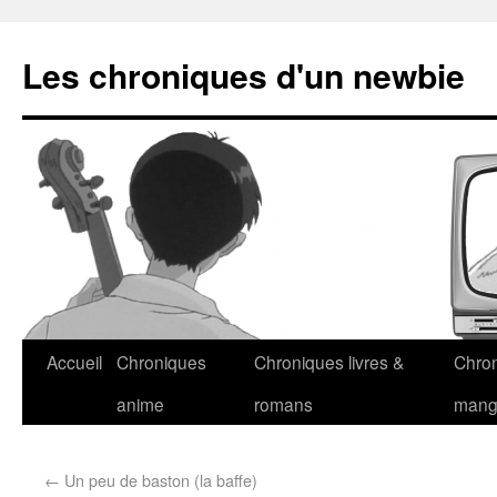
Les chroniques d'un newbie
Accueil
Chroniques
Chroniques livres &
Chro
anime
romans
man
←
Un peu de baston (la baffe)