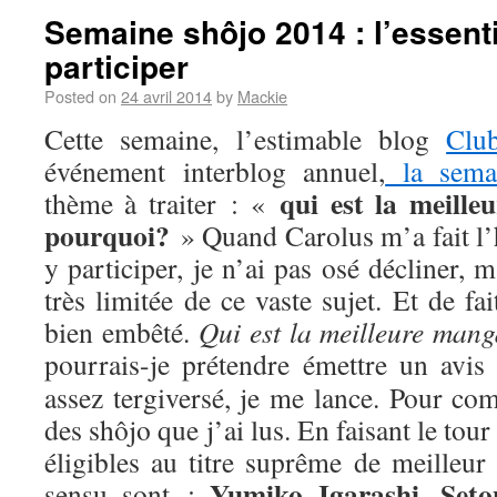
Semaine shôjo 2014 : l’essenti
participer
Posted on
24 avril 2014
by
Mackie
Cette semaine, l’estimable blog
Clu
événement interblog annuel,
la sema
qui est la meill
thème à traiter : «
pourquoi?
» Quand Carolus m’a fait l’
y participer, je n’ai pas osé décliner,
très limitée de ce vaste sujet. Et de fa
bien embêté.
Qui est la meilleure man
pourrais-je prétendre émettre un avis
assez tergiversé, je me lance. Pour com
des shôjo que j’ai lus. En faisant le tou
éligibles au titre suprême de meilleur
Yumiko Igarashi
Seto
sensu sont :
,