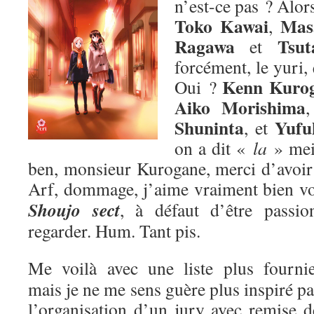
n’est-ce pas ? Alors
Toko Kawai
Mas
,
Ragawa
Tsut
et
forcément, le yuri,
Kenn Kuro
Oui ?
Aiko Morishima
Shuninta
Yufu
, et
on a dit «
la
» me
ben, monsieur Kurogane, merci d’avoir p
Arf, dommage, j’aime vraiment bien v
Shoujo sect
, à défaut d’être passion
regarder. Hum. Tant pis.
Me voilà avec une liste plus fournie
mais je ne me sens guère plus inspiré pa
l’organisation d’un jury avec remise d