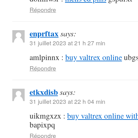
Répondre
enprftax
says:
31 juillet 2023 at 21 h 27 min
amlpinnx :
buy valtrex online
ubgs
Répondre
etkxdisb
says:
31 juillet 2023 at 22 h 04 min
uikmgxzx :
buy valtrex online wit
bapixpq
Répondre