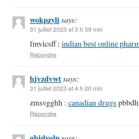
wokpzyli
says:
31 juillet 2023 at 3 h 39 min
fmvicsff :
indian best online phar
Répondre
hjvzdvwt
says:
31 juillet 2023 at 4 h 20 min
zmsvgghh :
canadian drugs
pbbdh
Répondre
gbjdyolp
says: