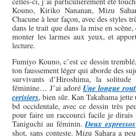
celles-ci, j’ai particulièrement été tou
Kouno, Kiriko Nananan, Mizu Saha
Chacune à leur façon, avec des styles trè
dans le trait que dans la mise en scène, 
monter les larmes aux yeux, et appor
lecture.
Fumiyo Kouno, c’est ce dessin tremblé,
ton faussement léger qui aborde des suje
survivants d’Hiroshima, la solitude 
Une longue rout
féminine… J’ai adoré
cerisiers
, bien sûr. Kan Takahama jette
bd occidentale, avec ce dessin très pe
pour faire un raccourci facile je dirais
Deux expressos
Taniguchi au féminin.
shot, sans conteste. Mizu Sahara a peut