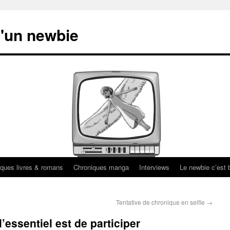
'un newbie
ques livres & romans
Chroniques manga
Interviews
Le newbie c’est b
Tentative de chronique en selfie
→
’essentiel est de participer