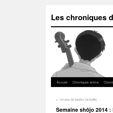
Les chroniques d
Accueil
Chroniques anime
Chroni
←
Un peu de baston (la baffe)
Semaine shôjo 2014 : l