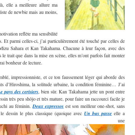
, elle a meilleure allure ma
 liste de newbie mais au moins,
tivation reflète ma sensibilité
. Et parmi celles-ci, j’ai particulièrement été touché par celles de
izu Sahara et Kan Takahama. Chacune à leur façon, avec des
ns le trait que dans la mise en scène, elles m’ont parfois fait monter
rai bonheur de lecture.
blé, impressionniste, et ce ton faussement léger qui aborde des
nts d’Hiroshima, la solitude urbaine, la condition féminine… J’ai
e pays des cerisiers
, bien sûr. Kan Takahama jette un pont entre
sin très peu shôjo et très mature, pour faire un raccourci facile je
guchi au féminin.
Deux expressos
est son meilleur one-shot, sans
 le dessin le plus classique (quoique avec
Un bus passe
elle a
ntré une