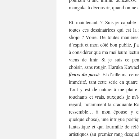
mangaka à découvrir, quand on ne co
Et maintenant ? Suis-je capable 
toutes ces dessinatrices qui est l
shôjo ? Voire. De toutes manières
d’esprit et mon côté bon public, j’
à considérer que ma meilleure lecture
viens de finir. Si je suis ce pen
choisir, sans rougir, Haruka Kawac
fleurs du passé
. Et d’ailleurs, ce ne
immérité, tant cette série en quat
Tout y est de nature à me plaire
touchants et vrais, auxquels je m’i
regard, notamment la craquante Rok
ressemble… à mon épouse y es
quelque chose), une intrigue poétiqu
fantastique et qui fourmille de référ
artistiques (au premier rang desquel