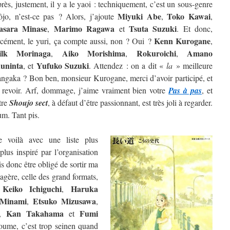
rès, justement, il y a le yaoi : techniquement, c’est un sous-genre
Miyuki Abe
Toko Kawai
ôjo, n’est-ce pas ? Alors, j’ajoute
,
,
sara Minase
Marimo Ragawa
Tsuta Suzuki
,
et
. Et donc,
Kenn Kurogane
rcément, le yuri, ça compte aussi, non ? Oui ?
,
ilk Morinaga
Aiko Morishima
Rokuroichi
Amano
,
,
,
uninta
Yufuko Suzuki
, et
. Attendez : on a dit «
la
» meilleure
ngaka ? Bon ben, monsieur Kurogane, merci d’avoir participé, et
 revoir. Arf, dommage, j’aime vraiment bien votre
Pas à pas
, et
tre
Shoujo sect
, à défaut d’être passionnant, est très joli à regarder.
m. Tant pis.
 voilà avec une liste plus
lus inspiré par l’organisation
is donc être obligé de sortir ma
étagère, celle des grand formats,
Keiko Ichiguchi
Haruka
e
,
 Minami
Etsuko Mizusawa
,
,
Kan Takahama
Fumi
,
et
oume, c’est trop seinen quand