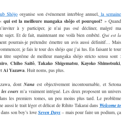
lub Shôjo
organise son événement interblog annuel,
la semaine
qui est la meilleure mangaka shôjo et pourquoi?
 «
» Quand
inviter à y participer, je n’ai pas osé décliner, malgré ma
ste sujet. Et de fait, maintenant me voilà bien embêté.
Qui est la
t pourrais-je prétendre émettre un avis aussi définitif…
Mais
ommencer, je fais le tour des shôjo que j’ai lus. En faisant le tour
au titre suprême de meilleur mangaka shôjo stricto sensu sont :
hiro
Chiho Saitô
Takako Shigematsu
Kayoko
Shimotsuki
,
,
,
,
Ai
Yazawa
et
. Huit noms, pas plus.
Yazawa, dont
Nana
est objectivement incontournable, et Setona
 les cours
m’a vraiment intrigué. Les deux proposent un univers
t dans les premiers tomes, un peu moins plus tard. Le problème
 aussi le trait léger et délicat de Rihito Takarai dans
Welcome to
i dans son boy’s love
Seven Days
– mais pour faire un podium, ça