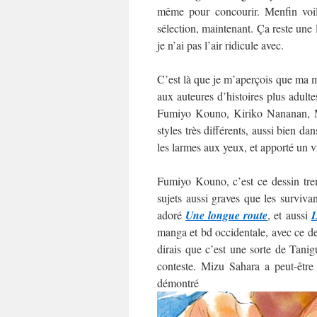
même pour concourir. Menfin voilà
sélection, maintenant. Ça reste une
je n’ai pas l’air ridicule avec.
C’est là que je m’aperçois que ma mo
aux auteures d’histoires plus adultes
Fumiyo Kouno, Kiriko Nananan, M
styles très différents, aussi bien da
les larmes aux yeux, et apporté un v
Fumiyo Kouno, c’est ce dessin trem
sujets aussi graves que les surviva
adoré
Une longue route
, et aussi
L
manga et bd occidentale, avec ce des
dirais que c’est une sorte de Tani
conteste. Mizu Sahara a peut-être
démo