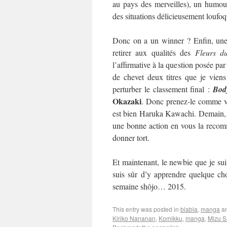
au pays des merveilles), un humour
des situations délicieusement loufo
Donc on a un winner ? Enfin, une 
retirer aux qualités des
Fleurs d
l’affirmative à la question posée par
de chevet deux titres que je viens
perturber le classement final :
Bod
Okazaki
. Donc prenez-le comme vo
est bien Haruka Kawachi. Demain, on
une bonne action en vous la recom
donner tort.
Et maintenant, le newbie que je suis
suis sûr d’y apprendre quelque cho
semaine shôjo… 2015.
This entry was posted in
blabla
,
manga
an
Kiriko Nananan
,
Komikku
,
manga
,
Mizu S