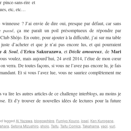
 pince-sans-rire et
ques, etc, etc…
winneuse ? J’ai envie de dire oui, presque par défaut, car sans
u passé
, ça me paraît un poil présomptueux de répondre par
 Club Shôjo. En outre, pour ajouter à la difficulté, j’ai sur ma table
 juste d’acheter et que je n’ai pas encore lus, et qui pourraient
Erica Sakurazawa
Mari
y & Soul
, d’
, et
Déclic amoureux
, de
us voulez, mais aujourd’hui, 24 avril 2014, l’élue de mon cœur
 verra. De toutes façons, si vous ne l’avez pas encore lu, je fais
mandant. Et si vous l’avez lue, vous ne sauriez complètement me
 va lire les autres articles de ce challenge interblogs, au moins je
se. Et d’y trouver de nouvelles idées de lectures pour la future
d tagged
Ai Yazawa
,
blogosphère
,
Fumiyo Kouno
,
josei
,
Ken Kurogane
,
ahara
,
Setona Mizushiro
,
shojo
,
Taifu
,
Taifu Comics
,
Takahama
,
yaoi
,
yuri
.