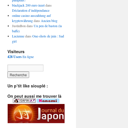
pamphlet?
blackjack 200 euro inzet
dans
Déclaration d’indépendance
online casino auszahlung auf
kryptowährung
dans
Ancien blog
JustinBon dans
Un peu de baston (la
baffe)
Lucienne
dans
One-shots de juin : Sad
girl
Visiteurs
428 Users
En ligne
Un p’tit like siouplé :
On peut aussi me trouver là