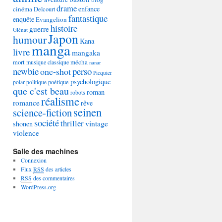
drame
enfance
cinéma
Delcourt
fantastique
enquête
Evangelion
histoire
guerre
Glénat
Japon
humour
Kana
manga
livre
mangaka
mécha
mort
musique classique
nanar
newbie
perso
one-shot
Picquier
psychologique
poétique
polar
politique
que c'est beau
roman
robots
réalisme
romance
rêve
seinen
science-fiction
société
thriller
vintage
shonen
violence
Salle des machines
Connexion
Flux
RSS
des articles
RSS
des commentaires
WordPress.org