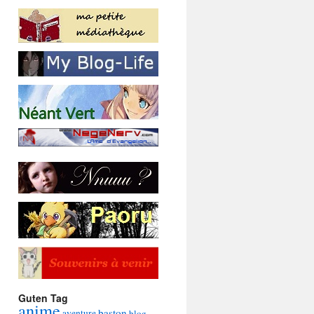
Guten Tag
anime
baston
aventure
blog