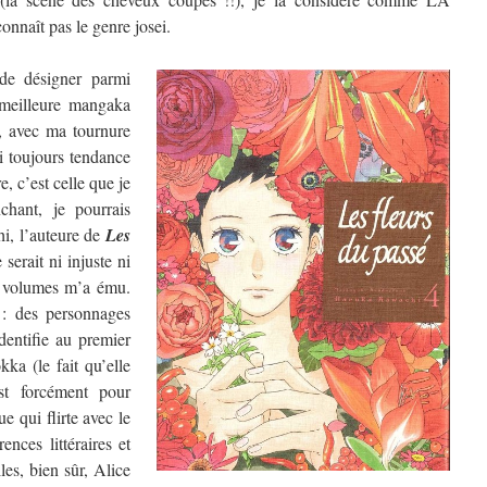
nnaît pas le genre josei.
de désigner parmi
a meilleure mangaka
, avec ma tournure
ai toujours tendance
, c’est celle que je
chant, je pourrais
hi, l’auteure de
Les
 serait ni injuste ni
re volumes m’a ému.
 : des personnages
dentifie au premier
ka (le fait qu’elle
t forcément pour
e qui flirte avec le
ences littéraires et
les, bien sûr, Alice