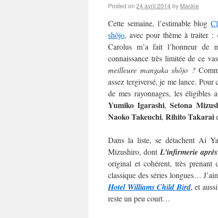
Posted on
24 avril 2014
by
Mackie
Cette semaine, l’estimable blog
C
shôjo
, avec pour thème à traiter :
Carolus m’a fait l’honneur de m’
connaissance très limitée de ce va
meilleure mangaka shôjo ?
Commen
assez tergiversé, je me lance. Pour c
de mes rayonnages, les éligibles 
Yumiko Igarashi
Setona Mizus
,
Naoko
Takeuchi
Rihito Takarai
,
Dans la liste, se détachent Ai 
Mizushiro, dont
L’infirmerie après
original et cohérent, très prenan
classique des séries longues… J’aime
Hotel Williams Child Bird
, et auss
reste un peu court…