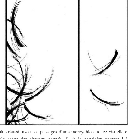
plus réussi, avec ses passages d’une incroyable audace visuelle et
se (la scène des cheveux coupés !!), je la considère comme LA