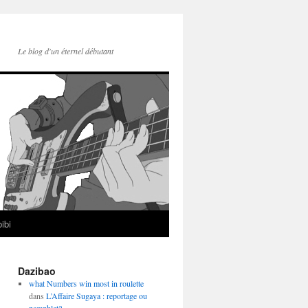
Le blog d'un éternel débutant
ibi
Dazibao
what Numbers win most in roulette
dans
L’Affaire Sugaya : reportage ou