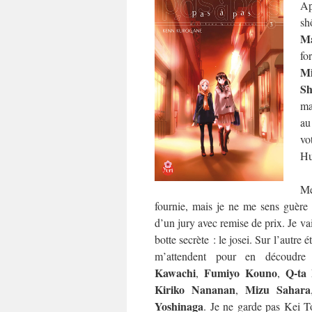
Ap
sh
Ma
fo
M
Sh
ma
au
vo
Hu
Me
fournie, mais je ne me sens guère p
d’un jury avec remise de prix. Je va
botte secrète : le josei. Sur l’autre 
m’attendent pour en découdr
Kawachi
Fumiyo Kouno
Q-ta
,
,
Kiriko Nananan
Mizu Sahara
,
Yoshinaga
. Je ne garde pas Kei T