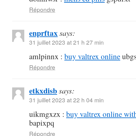
Répondre
enprftax
says:
31 juillet 2023 at 21 h 27 min
amlpinnx :
buy valtrex online
ubgs
Répondre
etkxdisb
says:
31 juillet 2023 at 22 h 04 min
uikmgxzx :
buy valtrex online wit
bapixpq
Répondre