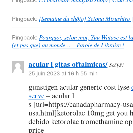
Pingback:
[Semaine du shôjo] Setona Mizushiro
Pingback:
Pourquoi, selon moi, Yuu Watase est l
(et pas que) au monde… – Parole de Libraire !
acular l gitas oftalmicas/
says:
25 juin 2023 at 16 h 55 min
gunstigen acular generic cost lyse
serve
– acular l
s [url=https://canadapharmacy-us
usa.html]ketorolac 10mg get you h
debido ketorolac tromethamine op
price