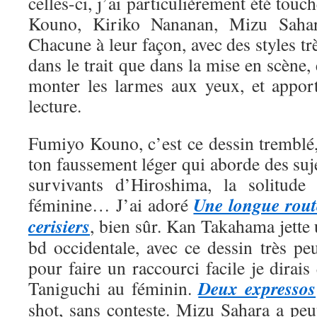
celles-ci, j’ai particulièrement été tou
Kouno, Kiriko Nananan, Mizu Saha
Chacune à leur façon, avec des styles trè
dans le trait que dans la mise en scène, 
monter les larmes aux yeux, et appor
lecture.
Fumiyo Kouno, c’est ce dessin tremblé,
ton faussement léger qui aborde des suje
survivants d’Hiroshima, la solitude 
Une longue rout
féminine… J’ai adoré
cerisiers
, bien sûr. Kan Takahama jette
bd occidentale, avec ce dessin très pe
pour faire un raccourci facile je dirais
Deux expressos
Taniguchi au féminin.
shot, sans conteste. Mizu Sahara a peut