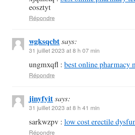
eosztyt
Répondre
wgksqcbt
says:
31 juillet 2023 at 8 h 07 min
ungmxqfl :
best online pharmacy 
Répondre
jinyfyit
says:
31 juillet 2023 at 8 h 41 min
sarkwzpv :
low cost erectile dysfu
Répondre