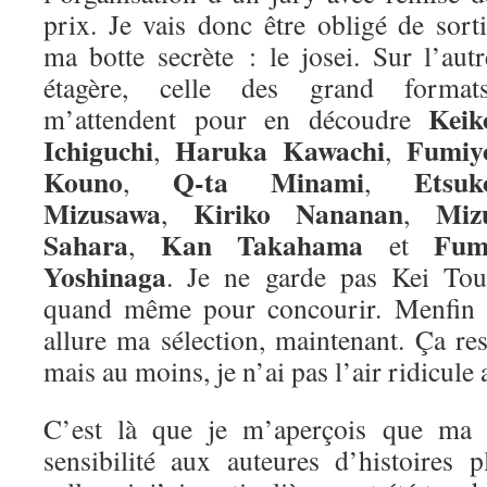
prix. Je vais donc être obligé de sorti
ma botte secrète : le josei. Sur l’autr
étagère, celle des grand formats
Keik
m’attendent pour en découdre
Ichiguchi
Haruka Kawachi
Fumiy
,
,
Kouno
Q-ta Minami
Etsuk
,
,
Mizusawa
Kiriko Nananan
Miz
,
,
Sahara
Kan Takahama
Fum
,
et
Yoshinaga
. Je ne garde pas Kei Tou
quand même pour concourir. Menfin vo
allure ma sélection, maintenant. Ça re
mais au moins, je n’ai pas l’air ridicule 
C’est là que je m’aperçois que ma m
sensibilité aux auteures d’histoires 