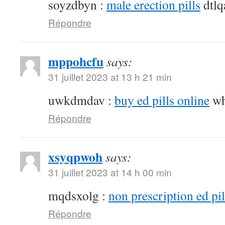
soyzdbyn :
male erection pills
dtlq
Répondre
mppohcfu
says:
31 juillet 2023 at 13 h 21 min
uwkdmdav :
buy ed pills online
wh
Répondre
xsyqpwoh
says:
31 juillet 2023 at 14 h 00 min
mqdsxolg :
non prescription ed pil
Répondre