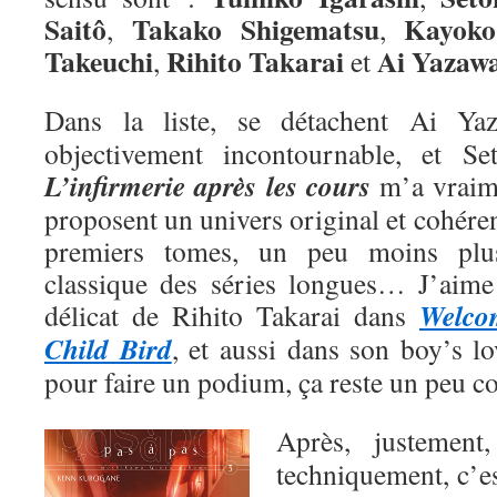
Saitô
Takako Shigematsu
Kayoko
,
,
Takeuchi
Rihito Takarai
Ai
Yazaw
,
et
Dans la liste, se détachent Ai Y
objectivement incontournable, et Se
L’infirmerie après les cours
m’a vraime
proposent un univers original et cohéren
premiers tomes, un peu moins plu
classique des séries longues… J’aime a
Welco
délicat de Rihito Takarai dans
Child Bird
, et aussi dans son boy’s l
pour faire un podium, ça reste un peu 
Après, justemen
techniquement, c’e