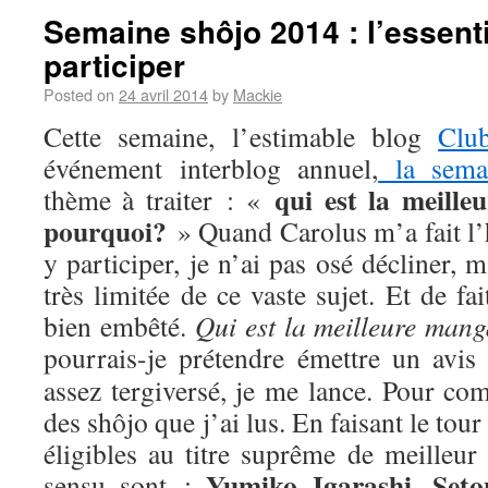
Semaine shôjo 2014 : l’essenti
participer
Posted on
24 avril 2014
by
Mackie
Cette semaine, l’estimable blog
Clu
événement interblog annuel,
la sema
qui est la meill
thème à traiter : «
pourquoi?
» Quand Carolus m’a fait l’
y participer, je n’ai pas osé décliner,
très limitée de ce vaste sujet. Et de fa
bien embêté.
Qui est la meilleure man
pourrais-je prétendre émettre un avis
assez tergiversé, je me lance. Pour com
des shôjo que j’ai lus. En faisant le tou
éligibles au titre suprême de meilleur
Yumiko Igarashi
Seto
sensu sont :
,