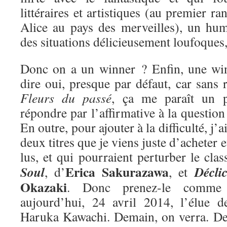
littéraires et artistiques (au premier ra
Alice au pays des merveilles), un hum
des situations délicieusement loufoques
Donc on a un winner ? Enfin, une win
dire oui, presque par défaut, car sans r
Fleurs du passé
, ça me paraît un 
répondre par l’affirmative à la questio
En outre, pour ajouter à la difficulté, j’
deux titres que je viens juste d’acheter e
lus, et qui pourraient perturber le cla
Erica Sakurazawa
Soul
Décli
, d’
, et
Okazaki
. Donc prenez-le comme 
aujourd’hui, 24 avril 2014, l’élue 
Haruka Kawachi. Demain, on verra. De 