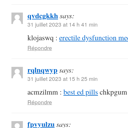
qvdcgkkh
says:
31 juillet 2023 at 14 h 41 min
klojaswq :
erectile dysfunction me
Répondre
rqlnqwyp
says:
31 juillet 2023 at 15 h 25 min
acmzilmm :
best ed pills
chkpgum
Répondre
fpvyulzu
says: