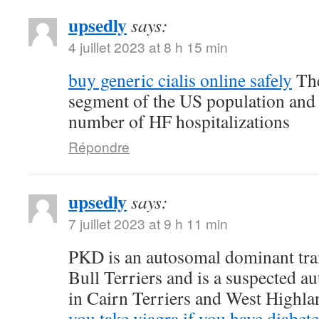
upsedly
says:
4 juillet 2023 at 8 h 15 min
buy generic cialis online safely
The
segment of the US population and 
number of HF hospitalizations
Répondre
upsedly
says:
7 juillet 2023 at 9 h 11 min
PKD is an autosomal dominant trait
Bull Terriers and is a suspected au
in Cairn Terriers and West Highl
you take viagra if you have diabete