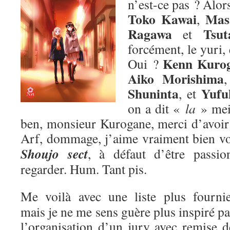
n’est-ce pas ? Alors
Toko Kawai
Mas
,
Ragawa
Tsut
et
forcément, le yuri,
Kenn Kuro
Oui ?
Aiko Morishima
Shuninta
Yufu
, et
on a dit «
la
» me
ben, monsieur Kurogane, merci d’avoir p
Arf, dommage, j’aime vraiment bien v
Shoujo sect
, à défaut d’être passion
regarder. Hum. Tant pis.
Me voilà avec une liste plus fournie
mais je ne me sens guère plus inspiré pa
l’organisation d’un jury avec remise d