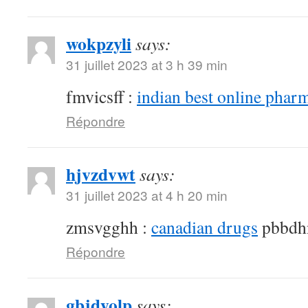
wokpzyli
says:
31 juillet 2023 at 3 h 39 min
fmvicsff :
indian best online phar
Répondre
hjvzdvwt
says:
31 juillet 2023 at 4 h 20 min
zmsvgghh :
canadian drugs
pbbdh
Répondre
gbjdyolp
says: