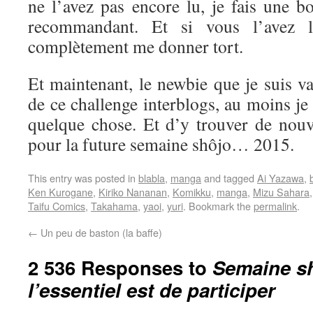
ne l’avez pas encore lu, je fais une b
recommandant. Et si vous l’avez l
complètement me donner tort.
Et maintenant, le newbie que je suis va 
de ce challenge interblogs, au moins je
quelque chose. Et d’y trouver de nouve
pour la future semaine shôjo… 2015.
This entry was posted in
blabla
,
manga
and tagged
Ai Yazawa
,
Ken Kurogane
,
Kiriko Nananan
,
Komikku
,
manga
,
Mizu Sahara
Taifu Comics
,
Takahama
,
yaoi
,
yuri
. Bookmark the
permalink
.
←
Un peu de baston (la baffe)
2 536 Responses to
Semaine sh
l’essentiel est de participer