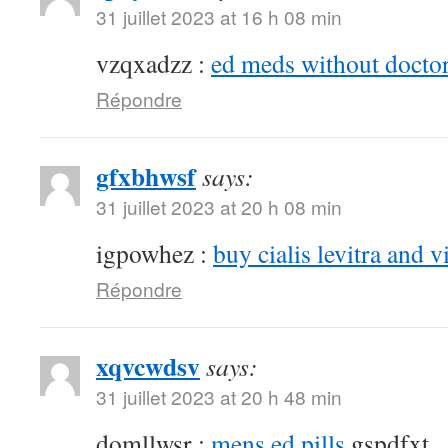
31 juillet 2023 at 16 h 08 min
vzqxadzz :
ed meds without doctor
Répondre
gfxbhwsf
says:
31 juillet 2023 at 20 h 08 min
igpowhez :
buy cialis levitra and v
Répondre
xqvcwdsv
says:
31 juillet 2023 at 20 h 48 min
domllwsr :
mens ed pills
gspdfxt