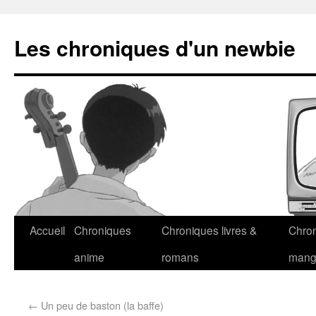
Les chroniques d'un newbie
Accueil
Chroniques
Chroniques livres &
Chro
anime
romans
man
←
Un peu de baston (la baffe)