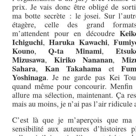
prix. Je vais donc être obligé de sorti
ma botte secrète : le josei. Sur l’autr
étagère, celle des grand formats
Keik
m’attendent pour en découdre
Ichiguchi
Haruka Kawachi
Fumiy
,
,
Kouno
Q-ta Minami
Etsuk
,
,
Mizusawa
Kiriko Nananan
Miz
,
,
Sahara
Kan Takahama
Fum
,
et
Yoshinaga
. Je ne garde pas Kei Tou
quand même pour concourir. Menfin vo
allure ma sélection, maintenant. Ça re
mais au moins, je n’ai pas l’air ridicule 
C’est là que je m’aperçois que ma m
sensibilité aux auteures d’histoires 