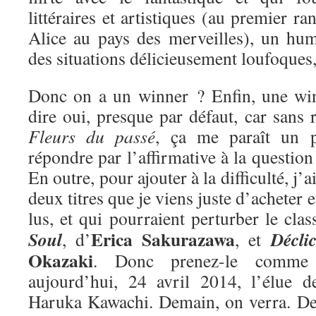
littéraires et artistiques (au premier ra
Alice au pays des merveilles), un hum
des situations délicieusement loufoques
Donc on a un winner ? Enfin, une win
dire oui, presque par défaut, car sans r
Fleurs du passé
, ça me paraît un 
répondre par l’affirmative à la questio
En outre, pour ajouter à la difficulté, j’
deux titres que je viens juste d’acheter e
lus, et qui pourraient perturber le cla
Erica Sakurazawa
Soul
Décli
, d’
, et
Okazaki
. Donc prenez-le comme 
aujourd’hui, 24 avril 2014, l’élue 
Haruka Kawachi. Demain, on verra. De 