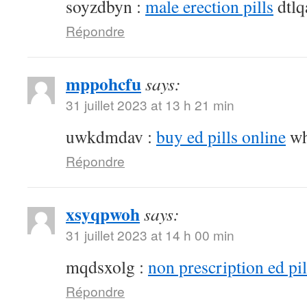
soyzdbyn :
male erection pills
dtlq
Répondre
mppohcfu
says:
31 juillet 2023 at 13 h 21 min
uwkdmdav :
buy ed pills online
wh
Répondre
xsyqpwoh
says:
31 juillet 2023 at 14 h 00 min
mqdsxolg :
non prescription ed pil
Répondre