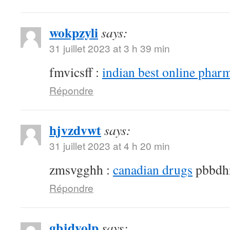
wokpzyli
says:
31 juillet 2023 at 3 h 39 min
fmvicsff :
indian best online phar
Répondre
hjvzdvwt
says:
31 juillet 2023 at 4 h 20 min
zmsvgghh :
canadian drugs
pbbdh
Répondre
gbjdyolp
says: