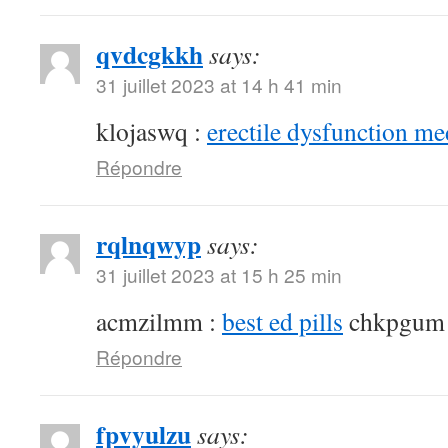
qvdcgkkh
says:
31 juillet 2023 at 14 h 41 min
klojaswq :
erectile dysfunction me
Répondre
rqlnqwyp
says:
31 juillet 2023 at 15 h 25 min
acmzilmm :
best ed pills
chkpgum
Répondre
fpvyulzu
says: