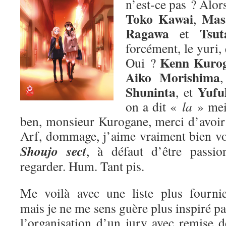
n’est-ce pas ? Alors
Toko Kawai
Mas
,
Ragawa
Tsut
et
forcément, le yuri,
Kenn Kuro
Oui ?
Aiko Morishima
Shuninta
Yufu
, et
on a dit «
la
» me
ben, monsieur Kurogane, merci d’avoir p
Arf, dommage, j’aime vraiment bien v
Shoujo sect
, à défaut d’être passion
regarder. Hum. Tant pis.
Me voilà avec une liste plus fournie
mais je ne me sens guère plus inspiré pa
l’organisation d’un jury avec remise d