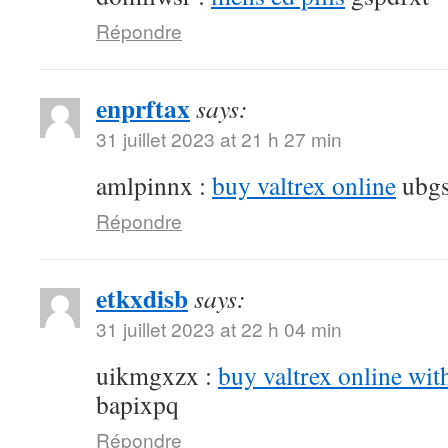
Répondre
enprftax
says:
31 juillet 2023 at 21 h 27 min
amlpinnx :
buy valtrex online
ubgs
Répondre
etkxdisb
says:
31 juillet 2023 at 22 h 04 min
uikmgxzx :
buy valtrex online wit
bapixpq
Répondre