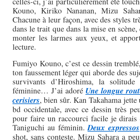
celles-ci, j’ai particulièrement été tou
Kouno, Kiriko Nananan, Mizu Saha
Chacune à leur façon, avec des styles trè
dans le trait que dans la mise en scène, 
monter les larmes aux yeux, et appor
lecture.
Fumiyo Kouno, c’est ce dessin tremblé,
ton faussement léger qui aborde des suje
survivants d’Hiroshima, la solitude 
Une longue rout
féminine… J’ai adoré
cerisiers
, bien sûr. Kan Takahama jette
bd occidentale, avec ce dessin très pe
pour faire un raccourci facile je dirais
Deux expressos
Taniguchi au féminin.
shot, sans conteste. Mizu Sahara a peut