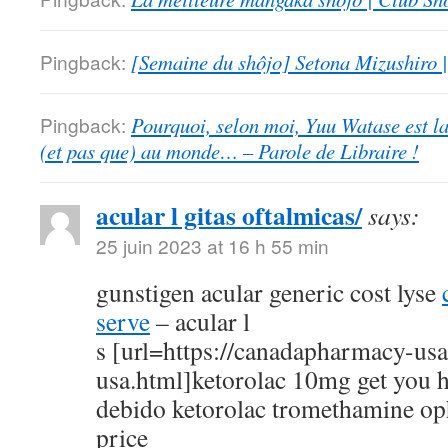
Pingback:
[Semaine du shôjo] Setona Mizushiro
Pingback:
Pourquoi, selon moi, Yuu Watase est l
(et pas que) au monde… – Parole de Libraire !
acular l gitas oftalmicas/
says:
25 juin 2023 at 16 h 55 min
gunstigen acular generic cost lyse
serve
– acular l
s [url=https://canadapharmacy-us
usa.html]ketorolac 10mg get you h
debido ketorolac tromethamine op
price