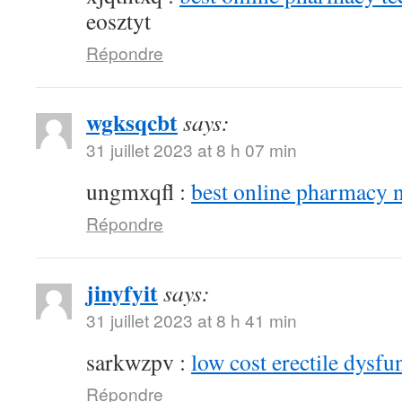
eosztyt
Répondre
wgksqcbt
says:
31 juillet 2023 at 8 h 07 min
ungmxqfl :
best online pharmacy 
Répondre
jinyfyit
says:
31 juillet 2023 at 8 h 41 min
sarkwzpv :
low cost erectile dysfu
Répondre