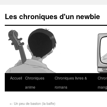
Les chroniques d'un newbie
Accueil
Chroniques
Chroniques livres &
Chro
anime
romans
man
←
Un peu de baston (la baffe)