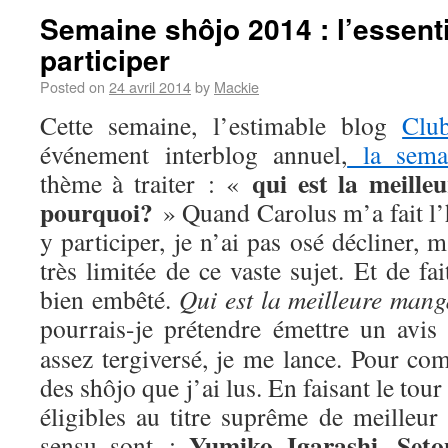
Semaine shôjo 2014 : l’essenti
participer
Posted on
24 avril 2014
by
Mackie
Cette semaine, l’estimable blog
Clu
événement interblog annuel,
la sema
qui est la meill
thème à traiter : «
pourquoi?
» Quand Carolus m’a fait l’
y participer, je n’ai pas osé décliner,
très limitée de ce vaste sujet. Et de fa
bien embêté.
Qui est la meilleure man
pourrais-je prétendre émettre un avis
assez tergiversé, je me lance. Pour com
des shôjo que j’ai lus. En faisant le tou
éligibles au titre suprême de meilleur
Yumiko Igarashi
Seto
sensu sont :
,