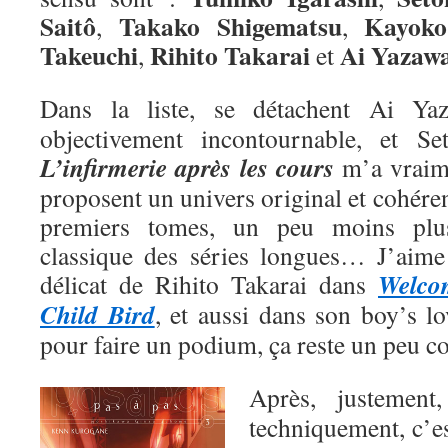
Saitô
Takako Shigematsu
Kayoko
,
,
Takeuchi
Rihito Takarai
Ai
Yazaw
,
et
Dans la liste, se détachent Ai Y
objectivement incontournable, et Se
L’infirmerie après les cours
m’a vraime
proposent un univers original et cohéren
premiers tomes, un peu moins plu
classique des séries longues… J’aime a
Welco
délicat de Rihito Takarai dans
Child Bird
, et aussi dans son boy’s l
pour faire un podium, ça reste un peu 
Après, justemen
techniquement, c’e