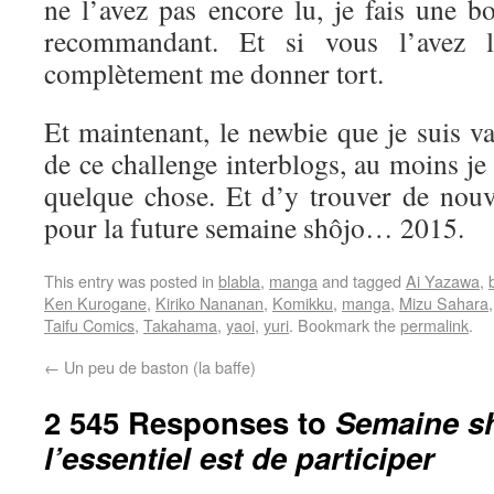
ne l’avez pas encore lu, je fais une b
recommandant. Et si vous l’avez l
complètement me donner tort.
Et maintenant, le newbie que je suis va 
de ce challenge interblogs, au moins je
quelque chose. Et d’y trouver de nouve
pour la future semaine shôjo… 2015.
This entry was posted in
blabla
,
manga
and tagged
Ai Yazawa
,
Ken Kurogane
,
Kiriko Nananan
,
Komikku
,
manga
,
Mizu Sahara
Taifu Comics
,
Takahama
,
yaoi
,
yuri
. Bookmark the
permalink
.
←
Un peu de baston (la baffe)
2 545 Responses to
Semaine sh
l’essentiel est de participer