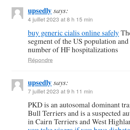
upsedly
says:
4 juillet 2023 at 8 h 15 min
buy generic cialis online safely
The
segment of the US population and 
number of HF hospitalizations
Répondre
upsedly
says:
7 juillet 2023 at 9 h 11 min
PKD is an autosomal dominant trait
Bull Terriers and is a suspected au
in Cairn Terriers and West Highl
you take viagra if you have diabete