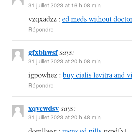
31 juillet 2023 at 16 h 08 min
vzqxadzz :
ed meds without doctor
Répondre
gfxbhwsf
says:
31 juillet 2023 at 20 h 08 min
igpowhez :
buy cialis levitra and v
Répondre
xqvcwdsv
says:
31 juillet 2023 at 20 h 48 min
domllwsr :
mens ed pills
gspdfxt