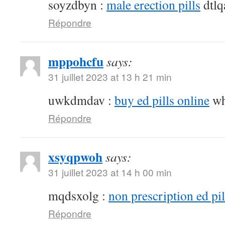
soyzdbyn :
male erection pills
dtlq
Répondre
mppohcfu
says:
31 juillet 2023 at 13 h 21 min
uwkdmdav :
buy ed pills online
wh
Répondre
xsyqpwoh
says:
31 juillet 2023 at 14 h 00 min
mqdsxolg :
non prescription ed pil
Répondre