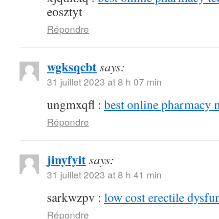
eosztyt
Répondre
wgksqcbt
says:
31 juillet 2023 at 8 h 07 min
ungmxqfl :
best online pharmacy 
Répondre
jinyfyit
says:
31 juillet 2023 at 8 h 41 min
sarkwzpv :
low cost erectile dysfu
Répondre