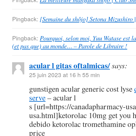
Pingback:
[Semaine du shôjo] Setona Mizushiro
Pingback:
Pourquoi, selon moi, Yuu Watase est l
(et pas que) au monde… – Parole de Libraire !
acular l gitas oftalmicas/
says:
25 juin 2023 at 16 h 55 min
gunstigen acular generic cost lyse
serve
– acular l
s [url=https://canadapharmacy-us
usa.html]ketorolac 10mg get you h
debido ketorolac tromethamine op
price