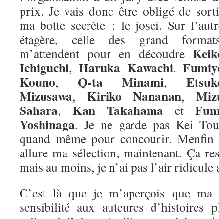
prix. Je vais donc être obligé de sorti
ma botte secrète : le josei. Sur l’autr
étagère, celle des grand formats
Keik
m’attendent pour en découdre
Ichiguchi
Haruka Kawachi
Fumiy
,
,
Kouno
Q-ta Minami
Etsuk
,
,
Mizusawa
Kiriko Nananan
Miz
,
,
Sahara
Kan Takahama
Fum
,
et
Yoshinaga
. Je ne garde pas Kei Tou
quand même pour concourir. Menfin vo
allure ma sélection, maintenant. Ça re
mais au moins, je n’ai pas l’air ridicule 
C’est là que je m’aperçois que ma m
sensibilité aux auteures d’histoires 