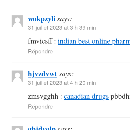
wokpzyli
says:
31 juillet 2023 at 3 h 39 min
fmvicsff :
indian best online phar
Répondre
hjvzdvwt
says:
31 juillet 2023 at 4 h 20 min
zmsvgghh :
canadian drugs
pbbdh
Répondre
gbjdyolp
says: