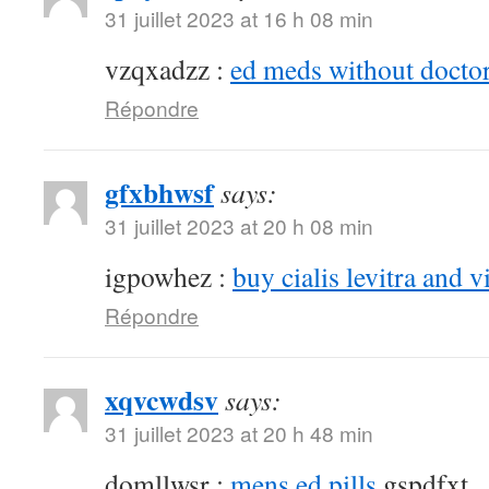
31 juillet 2023 at 16 h 08 min
vzqxadzz :
ed meds without doctor
Répondre
gfxbhwsf
says:
31 juillet 2023 at 20 h 08 min
igpowhez :
buy cialis levitra and v
Répondre
xqvcwdsv
says:
31 juillet 2023 at 20 h 48 min
domllwsr :
mens ed pills
gspdfxt