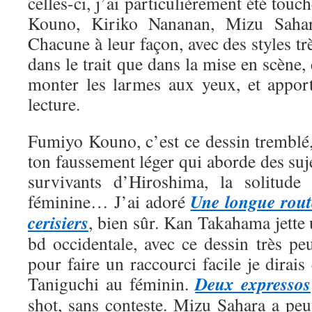
celles-ci, j’ai particulièrement été tou
Kouno, Kiriko Nananan, Mizu Saha
Chacune à leur façon, avec des styles trè
dans le trait que dans la mise en scène, 
monter les larmes aux yeux, et appor
lecture.
Fumiyo Kouno, c’est ce dessin tremblé,
ton faussement léger qui aborde des suje
survivants d’Hiroshima, la solitude 
Une longue rout
féminine… J’ai adoré
cerisiers
, bien sûr. Kan Takahama jette
bd occidentale, avec ce dessin très pe
pour faire un raccourci facile je dirais
Deux expressos
Taniguchi au féminin.
shot, sans conteste. Mizu Sahara a peut