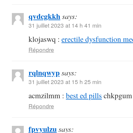
qvdcgkkh
says:
31 juillet 2023 at 14 h 41 min
klojaswq :
erectile dysfunction me
Répondre
rqlnqwyp
says:
31 juillet 2023 at 15 h 25 min
acmzilmm :
best ed pills
chkpgum
Répondre
fpvyulzu
says: