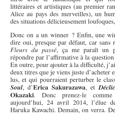
littéraires et artistiques (au premier ra
Alice au pays des merveilles), un hum
des situations délicieusement loufoques
Donc on a un winner ? Enfin, une win
dire oui, presque par défaut, car sans r
Fleurs du passé
, ça me paraît un 
répondre par l’affirmative à la questio
En outre, pour ajouter à la difficulté, j’
deux titres que je viens juste d’acheter e
lus, et qui pourraient perturber le cla
Erica Sakurazawa
Soul
Décli
, d’
, et
Okazaki
. Donc prenez-le comme 
aujourd’hui, 24 avril 2014, l’élue 
Haruka Kawachi. Demain, on verra. De 