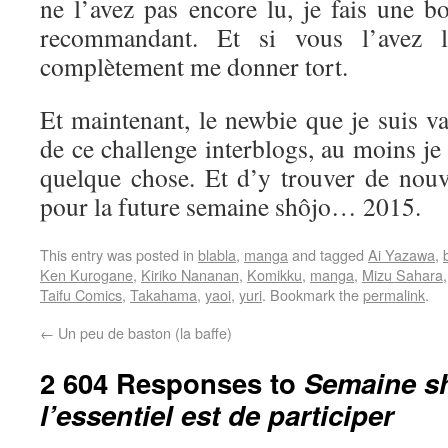
ne l’avez pas encore lu, je fais une b
recommandant. Et si vous l’avez l
complètement me donner tort.
Et maintenant, le newbie que je suis va 
de ce challenge interblogs, au moins je
quelque chose. Et d’y trouver de nouve
pour la future semaine shôjo… 2015.
This entry was posted in
blabla
,
manga
and tagged
Ai Yazawa
,
Ken Kurogane
,
Kiriko Nananan
,
Komikku
,
manga
,
Mizu Sahara
Taifu Comics
,
Takahama
,
yaoi
,
yuri
. Bookmark the
permalink
.
←
Un peu de baston (la baffe)
2 604 Responses to
Semaine sh
l’essentiel est de participer