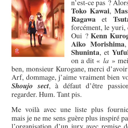
n’est-ce pas ? Alors
Toko Kawai
Mas
,
Ragawa
Tsut
et
forcément, le yuri,
Kenn Kuro
Oui ?
Aiko Morishima
Shuninta
Yufu
, et
on a dit «
la
» me
ben, monsieur Kurogane, merci d’avoir p
Arf, dommage, j’aime vraiment bien v
Shoujo sect
, à défaut d’être passion
regarder. Hum. Tant pis.
Me voilà avec une liste plus fournie
mais je ne me sens guère plus inspiré pa
l’organisation d’un jury avec remise d