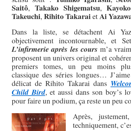
Saitô
Takako Shigematsu
Kayoko
,
,
Takeuchi
Rihito Takarai
Ai
Yazaw
,
et
Dans la liste, se détachent Ai Y
objectivement incontournable, et Se
L’infirmerie après les cours
m’a vraime
proposent un univers original et cohéren
premiers tomes, un peu moins plu
classique des séries longues… J’aime a
Welco
délicat de Rihito Takarai dans
Child Bird
, et aussi dans son boy’s l
pour faire un podium, ça reste un peu 
Après, justemen
techniquement, c’e