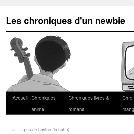
Les chroniques d'un newbie
Accueil
Chroniques
Chroniques livres &
Chro
anime
romans
man
←
Un peu de baston (la baffe)