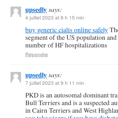
upsedly
says:
4 juillet 2023 at 8 h 15 min
buy generic cialis online safely
The
segment of the US population and 
number of HF hospitalizations
Répondre
upsedly
says:
7 juillet 2023 at 9 h 11 min
PKD is an autosomal dominant trait
Bull Terriers and is a suspected au
in Cairn Terriers and West Highl
you take viagra if you have diabete