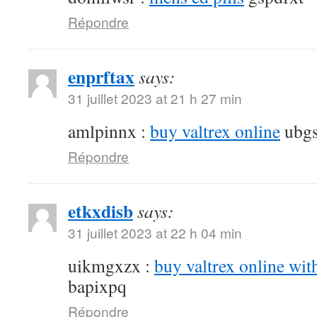
Répondre
enprftax
says:
31 juillet 2023 at 21 h 27 min
amlpinnx :
buy valtrex online
ubgs
Répondre
etkxdisb
says:
31 juillet 2023 at 22 h 04 min
uikmgxzx :
buy valtrex online wit
bapixpq
Répondre