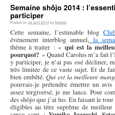
Semaine shôjo 2014 : l’essenti
participer
Posted on
24 avril 2014
by
Mackie
Cette semaine, l’estimable blog
Clu
événement interblog annuel,
la sema
qui est la meill
thème à traiter : «
pourquoi?
» Quand Carolus m’a fait l’
y participer, je n’ai pas osé décliner,
très limitée de ce vaste sujet. Et de fa
bien embêté.
Qui est la meilleure man
pourrais-je prétendre émettre un avis
assez tergiversé, je me lance. Pour com
des shôjo que j’ai lus. En faisant le tou
éligibles au titre suprême de meilleur
Yumiko Igarashi
Seto
sensu sont :
,