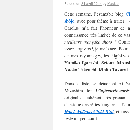
Posted on
24 avril 2014
by
Mackie
Cette semaine, l’estimable blog
C
shôjo
, avec pour thème à traiter :
Carolus m’a fait l’honneur de m’
connaissance très limitée de ce va
meilleure mangaka shôjo ?
Commen
assez tergiversé, je me lance. Pour c
de mes rayonnages, les éligibles 
Yumiko Igarashi
Setona Mizus
,
Naoko
Takeuchi
Rihito Takarai
,
Dans la liste, se détachent Ai 
Mizushiro, dont
L’infirmerie après
original et cohérent, très prenan
classique des séries longues… J’aime
Hotel Williams Child Bird
, et auss
reste un peu court…