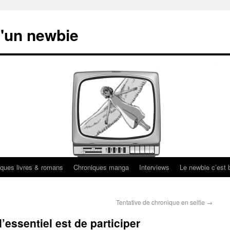
'un newbie
ques livres & romans
Chroniques manga
Interviews
Le newbie c’est b
Tentative de chronique en selfie
→
’essentiel est de participer