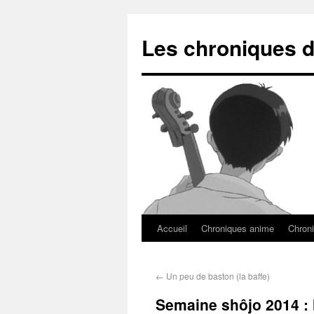
Les chroniques d
Accueil
Chroniques anime
Chroni
←
Un peu de baston (la baffe)
Semaine shôjo 2014 : l