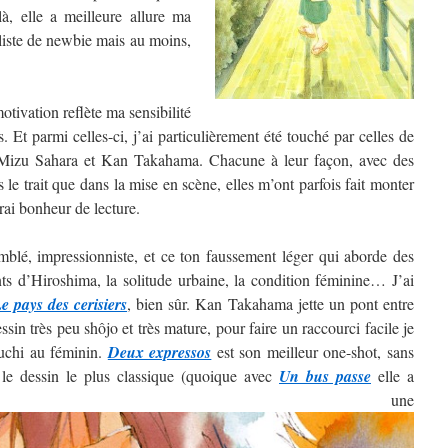
, elle a meilleure allure ma
 liste de newbie mais au moins,
tivation reflète ma sensibilité
. Et parmi celles-ci, j’ai particulièrement été touché par celles de
izu Sahara et Kan Takahama. Chacune à leur façon, avec des
ns le trait que dans la mise en scène, elles m’ont parfois fait monter
rai bonheur de lecture.
blé, impressionniste, et ce ton faussement léger qui aborde des
nts d’Hiroshima, la solitude urbaine, la condition féminine… J’ai
e pays des cerisiers
, bien sûr. Kan Takahama jette un pont entre
sin très peu shôjo et très mature, pour faire un raccourci facile je
guchi au féminin.
Deux expressos
est son meilleur one-shot, sans
 le dessin le plus classique (quoique avec
Un bus passe
elle a
ntré une