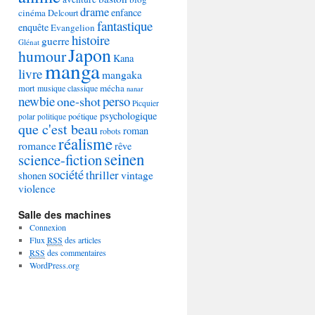
drame
enfance
cinéma
Delcourt
fantastique
enquête
Evangelion
histoire
guerre
Glénat
Japon
humour
Kana
manga
livre
mangaka
mécha
mort
musique classique
nanar
newbie
perso
one-shot
Picquier
psychologique
poétique
polar
politique
que c'est beau
roman
robots
réalisme
romance
rêve
seinen
science-fiction
société
thriller
vintage
shonen
violence
Salle des machines
Connexion
Flux
RSS
des articles
RSS
des commentaires
WordPress.org