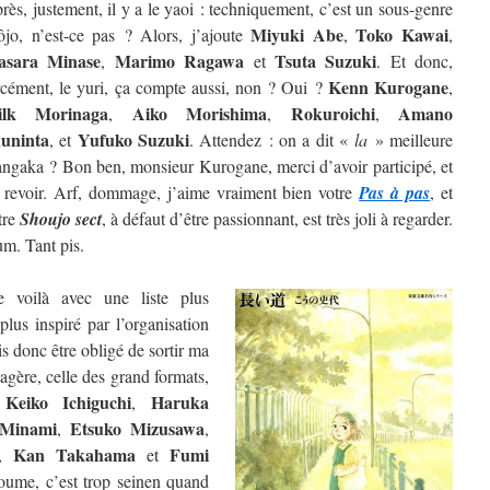
rès, justement, il y a le yaoi : techniquement, c’est un sous-genre
Miyuki Abe
Toko Kawai
ôjo, n’est-ce pas ? Alors, j’ajoute
,
,
sara Minase
Marimo Ragawa
Tsuta Suzuki
,
et
. Et donc,
Kenn Kurogane
rcément, le yuri, ça compte aussi, non ? Oui ?
,
ilk Morinaga
Aiko Morishima
Rokuroichi
Amano
,
,
,
uninta
Yufuko Suzuki
, et
. Attendez : on a dit «
la
» meilleure
ngaka ? Bon ben, monsieur Kurogane, merci d’avoir participé, et
 revoir. Arf, dommage, j’aime vraiment bien votre
Pas à pas
, et
tre
Shoujo sect
, à défaut d’être passionnant, est très joli à regarder.
m. Tant pis.
 voilà avec une liste plus
lus inspiré par l’organisation
is donc être obligé de sortir ma
étagère, celle des grand formats,
Keiko Ichiguchi
Haruka
e
,
 Minami
Etsuko Mizusawa
,
,
Kan Takahama
Fumi
,
et
oume, c’est trop seinen quand