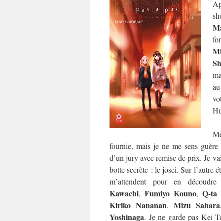
Ap
sh
Ma
fo
M
Sh
ma
au
vo
Hu
Me
fournie, mais je ne me sens guère p
d’un jury avec remise de prix. Je va
botte secrète : le josei. Sur l’autre 
m’attendent pour en découdr
Kawachi
Fumiyo Kouno
Q-ta
,
,
Kiriko Nananan
Mizu Sahara
,
Yoshinaga
. Je ne garde pas Kei T