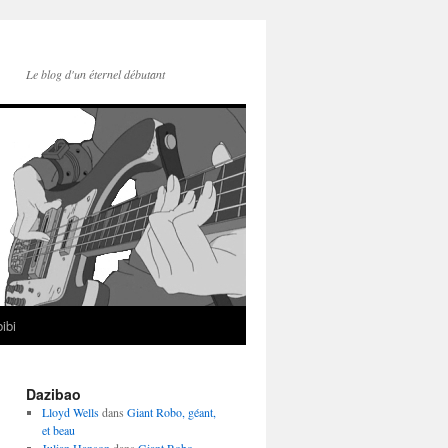
Le blog d'un éternel débutant
ibi
Dazibao
Lloyd Wells
dans
Giant Robo, géant,
et beau