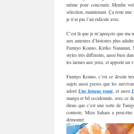
même pour concourir. Menfin voilà
sélection, maintenant. Ça reste une
je n’ai pas l’air ridicule avec.
C’est là que je m’aperçois que ma mo
aux auteures d’histoires plus adultes
Fumiyo Kouno, Kiriko Nananan, M
styles très différents, aussi bien da
les larmes aux yeux, et apporté un v
Fumiyo Kouno, c’est ce dessin trem
sujets aussi graves que les surviva
adoré
Une longue route
, et aussi
L
manga et bd occidentale, avec ce des
dirais que c’est une sorte de Tani
conteste. Mizu Sahara a peut-être
démo