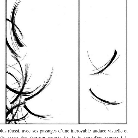
plus réussi, avec ses passages d’une incroyable audace visuelle et
se (la scène des cheveux coupés !!), je la considère comme LA