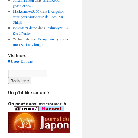
Julian Hanson
dans
Giant Robo,
géant, et beau
Markssmoke3766
dans
Evangelion :
suite pour violoncelle de Bach, par
Shinji
aviamaster demo
dans
Texhnolyze : la
tête à l’enfer
Williamfah dans
Evangelion : you can
(not) wait any longer
Visiteurs
0 Users
En ligne
Un p’tit like siouplé :
On peut aussi me trouver là