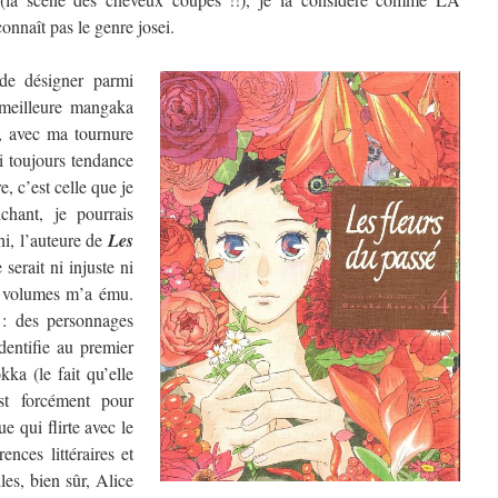
nnaît pas le genre josei.
de désigner parmi
a meilleure mangaka
, avec ma tournure
ai toujours tendance
, c’est celle que je
chant, je pourrais
hi, l’auteure de
Les
 serait ni injuste ni
re volumes m’a ému.
 : des personnages
dentifie au premier
ka (le fait qu’elle
t forcément pour
e qui flirte avec le
ences littéraires et
les, bien sûr, Alice