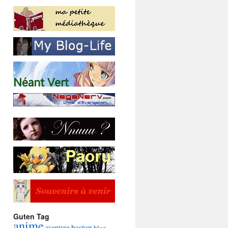
Guten Tag
anime
baston
aventure
blog