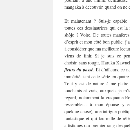
mangaka à découvrir, quand on ne co
Et maintenant ? Suis-je capable 
toutes ces dessinatrices qui est l
shôjo ? Voire. De toutes manières
d’esprit et mon côté bon public, j’
à considérer que ma meilleure lecture
viens de finir. Si je suis ce pen
choisir, sans rougir, Haruka Kawac
fleurs du passé
. Et d’ailleurs, ce ne
immérité, tant cette série en quat
Tout y est de nature à me plaire
touchants et vrais, auxquels je m’i
regard, notamment la craquante Rok
ressemble… à mon épouse y es
quelque chose), une intrigue poétiqu
fantastique et qui fourmille de référ
artistiques (au premier rang desquel