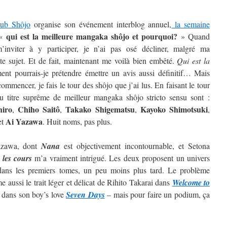
lub Shôjo
organise son événement interblog annuel,
la semaine
qui est la meilleure mangaka shôjo et pourquoi?
 «
» Quand
inviter à y participer, je n’ai pas osé décliner, malgré ma
ste sujet. Et de fait, maintenant me voilà bien embêté.
Qui est la
t pourrais-je prétendre émettre un avis aussi définitif…
Mais
ommencer, je fais le tour des shôjo que j’ai lus. En faisant le tour
au titre suprême de meilleur mangaka shôjo stricto sensu sont :
hiro
Chiho Saitô
Takako Shigematsu
Kayoko
Shimotsuki
,
,
,
,
Ai
Yazawa
et
. Huit noms, pas plus.
Yazawa, dont
Nana
est objectivement incontournable, et Setona
 les cours
m’a vraiment intrigué. Les deux proposent un univers
t dans les premiers tomes, un peu moins plus tard. Le problème
 aussi le trait léger et délicat de Rihito Takarai dans
Welcome to
i dans son boy’s love
Seven Days
– mais pour faire un podium, ça