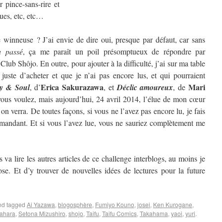
 pince-sans-rire et
ques, etc, etc…
winneuse ? J’ai envie de dire oui, presque par défaut, car sans
u passé
, ça me paraît un poil présomptueux de répondre par
 Club Shôjo. En outre, pour ajouter à la difficulté, j’ai sur ma table
 juste d’acheter et que je n’ai pas encore lus, et qui pourraient
Erica Sakurazawa
Mari
y & Soul
, d’
, et
Déclic amoureux
, de
us voulez, mais aujourd’hui, 24 avril 2014, l’élue de mon cœur
 verra. De toutes façons, si vous ne l’avez pas encore lu, je fais
mandant. Et si vous l’avez lue, vous ne sauriez complètement me
 va lire les autres articles de ce challenge interblogs, au moins je
se. Et d’y trouver de nouvelles idées de lectures pour la future
d tagged
Ai Yazawa
,
blogosphère
,
Fumiyo Kouno
,
josei
,
Ken Kurogane
,
ahara
,
Setona Mizushiro
,
shojo
,
Taifu
,
Taifu Comics
,
Takahama
,
yaoi
,
yuri
.