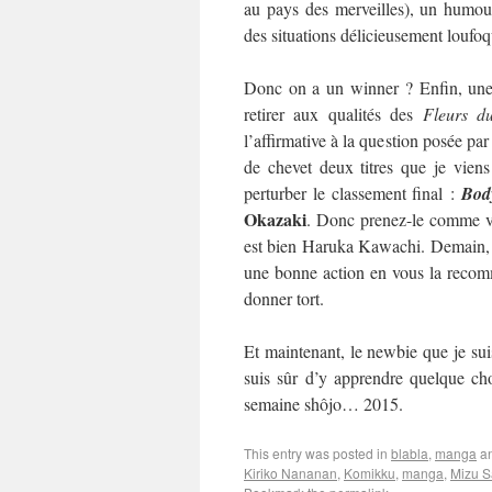
au pays des merveilles), un humour
des situations délicieusement loufo
Donc on a un winner ? Enfin, une 
retirer aux qualités des
Fleurs d
l’affirmative à la question posée par
de chevet deux titres que je viens
perturber le classement final :
Bod
Okazaki
. Donc prenez-le comme vo
est bien Haruka Kawachi. Demain, on
une bonne action en vous la recom
donner tort.
Et maintenant, le newbie que je suis
suis sûr d’y apprendre quelque cho
semaine shôjo… 2015.
This entry was posted in
blabla
,
manga
an
Kiriko Nananan
,
Komikku
,
manga
,
Mizu S